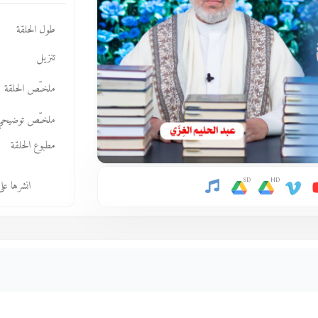
طول الحلقة
تنزيل
ملخـّص الحلقة
ملخـّص توضيحي
مطبوع الحلقة
SD
HD
انشرها عل