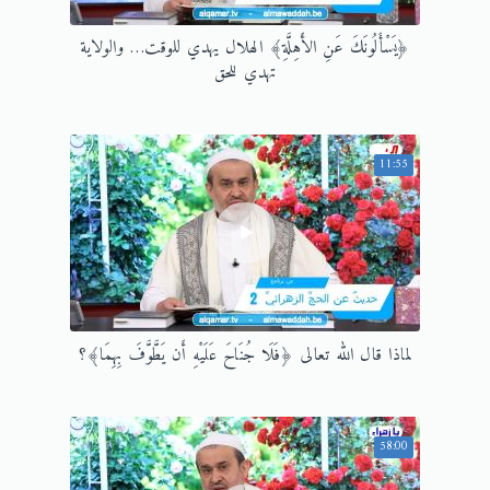
﴿يَسْأَلُونَكَ عَنِ الأَهِلَّةِ﴾ الهلال يهدي للوقت… والولاية
تهدي للحق
11:55
لماذا قال الله تعالى ﴿فَلَا جُنَاحَ عَلَيْهِ أَن يَطَّوَّفَ بِهِمَا﴾؟
58:00