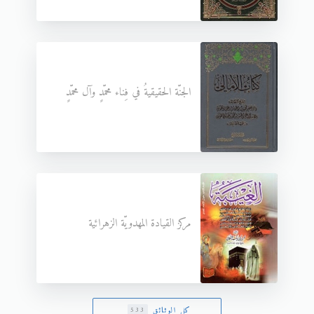
الجنّة الحقيقيةُ في فِناء محمّدٍ وآل محمّدٍ
مركز القيادة المهدويّة الزهرائية
كل الوثائق
533