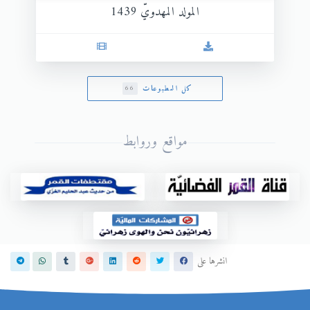
المولد المهدويّ 1439
كل المطبوعات
66
مواقع وروابط
انشرها على