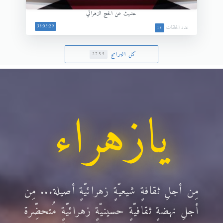
حديث عن الحج الزهرائي
38:03:29
عدد الحلقات
18
كل البرامج
2755
يازهراء
مِن أجلِ ثقافةٍ شيعيّةٍ زهرائيّةٍ أصيلة... مِن
أجلِ نهضةٍ ثقافيّةٍ حسينيّةٍ زهرائيّةٍ مُتحضِّرة