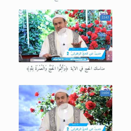
22:43
مناسك الحج في الاية ﴿وَأَتِمُّوا الْحَجَّ وَالْعُمْرَةَ لِلَّهِ﴾
16:06