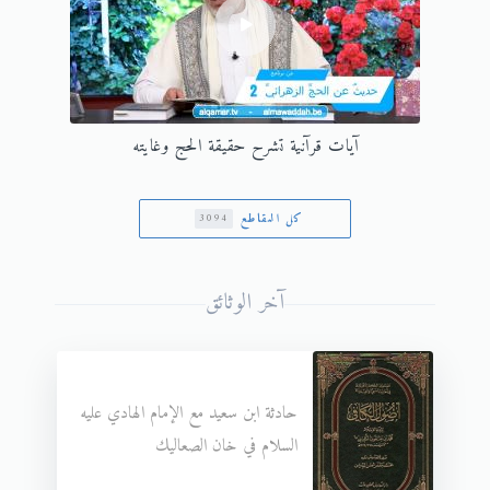
آيات قرآنية تشرح حقيقة الحج وغايته
كل المقاطع
3094
آخر الوثائق
حادثة ابن سعيد مع الإمام الهادي عليه
السلام في خان الصعاليك