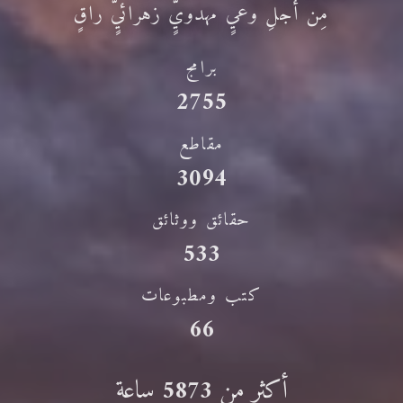
مِن أجلِ وعيٍ مهدويٍّ زهرائيٍّ راقٍ
برامج
2755
مقاطع
3094
حقائق ووثائق
533
كتب ومطبوعات
66
أكثر من
ساعة
5873