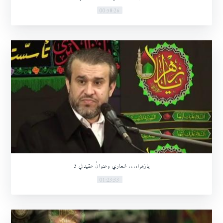
00:58:26
يازهراء... شعاري وعنوانُ عقيدتي 3
01:23:33