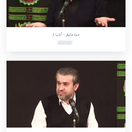
ندوة هانوفر - ألمانيا 2
01:17:23