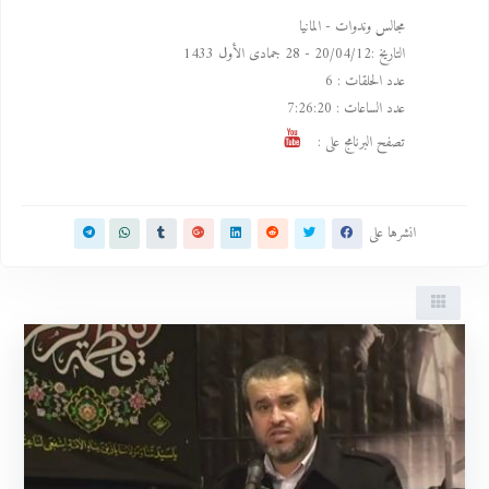
مجالس وندوات - المانيا
التاريخ :
20/04/12 -
28 جمادى الأول 1433
عدد الحلقات :
6
عدد الساعات :
7:26:20
تصفح البرنامج على :
انشرها على