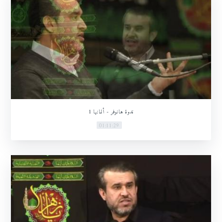
ندوة هانوفر - ألمانيا 1
01:11:29