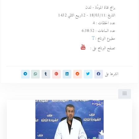
برامج قناة المودّة - لندن
التاريخ :
18/03/11 -
12ربيع الثاني 1432
عدد الحلقات :
4
عدد الساعات :
6:38:52
مطبوع البرنامج :
تصفح البرنامج على :
انشرها على