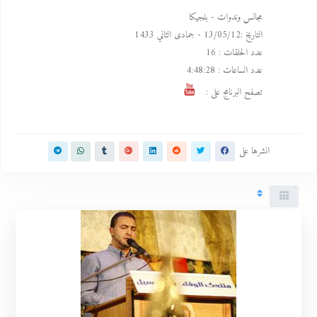
مجالس وندوات - بلجيكا
التاريخ :
13/05/12 -
جمادى الثاني 1433
عدد الحلقات :
16
عدد الساعات :
4:48:28
تصفح البرنامج على :
انشرها على