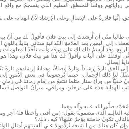
ء في رواياتهم ووفقاً للمنطقِ السليمِ الَّذي ينسجمُ مع واقعِ ال
 إنَّها قادرةٌ على الإيصالِ وعلى الإرشاد لأنَّ الهداية على ن
يني طالباً منّي أن أُرشدك إلى بيتِ فلان فأقولُ لك من أنَّ بي
ف إلى اليمين بعد العلامةِ الكذائية ستأتي بنايةٌ باللونِ الك
لرابع، وقد أرسمُ ذلك لك على ورقة وأنت تأخذُ المعلومات وتتو
ى أوقفك على الباب وأقولُ لك هذا هو بيتُ فلان، وهذا هو بابُ 
يةُ إيصال.
 إلى الحق تارةً إرشاداً وتارةً إيصالاً، وهدايةُ إرشادهم تارةً تك
صِّلُ لنا ذلك الإجمال، حينما يُرجِعوننا في بعض الأمورِ إلى ر
ُ خفيَّاً من وراءِ ستار مثلما ننتفعُ من إمامِ زماننا في زمانِ غي
تبِ الهدايةِ هذهِ على درجاتٍ ومراقي، ميزانُ التواصلِ فيما
َمَّد صلَّى الله عليه وآله وهما:
فتيه العالِـم الَّذي مضمونهُ يقول: (من أفتى وأخطأ فلهُ أجر وم
بالتالي تكونُ خاطئة يؤجرُ عليها؟ كيف ذلك؟
وإن كان هناك من الشيعةِ يُردِّدونهُ على ألسنتهم أمثال الوائلي 