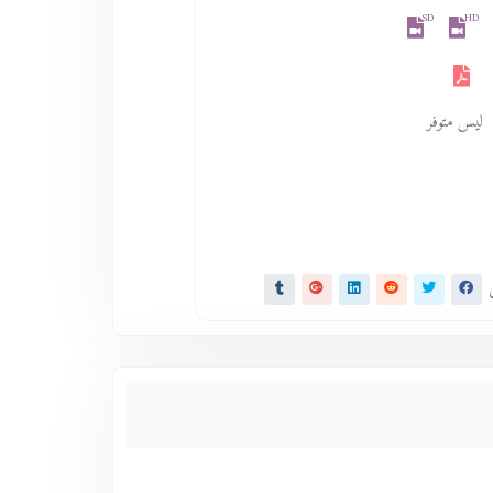
SD
HD
ليس متوفر
ى