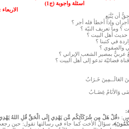
اسئلة واجوبة (ج1)
الاربعاء : 2020/6/10م الموافق 17/ شوال /1
ردة في كتبنا ؟
ـنَ العَالَــمِينَ خَـرَابُ
رضَى وَالأنَامُ غِضَـابُ
:
قُلْ هَلْ مِن شُرَكَآئِكُم مَّن يَهْدِي إِلَى الْحَقِّ قُلِ اللهُ يَهْدِي لِل
َحْكُمُونَ﴾،
سؤالُ الأخت كما جاء في رسالتها تقول: حين رجعتُ