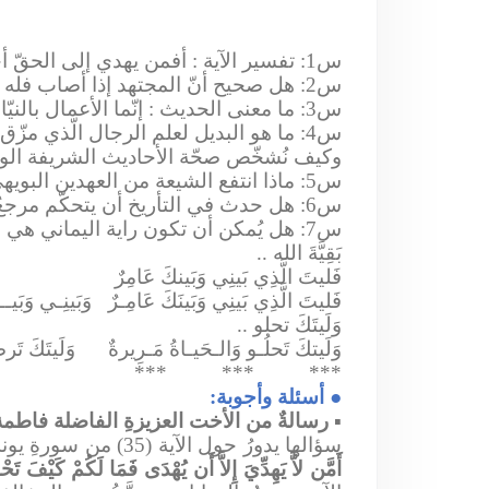
س1: تفسير الآية : أفمن يهدي إلى الحقّ أحقُّ أن يُتَّبَع
س2: هل صحيح أنّ المجتهد إذا أصاب فله أجران وإذا أخطأ فله أجر ؟
س3: ما معنى الحديث : إنّما الأعمال بالنيّات ؟ وما تعريف النيّة ؟
س4: ما هو البديل لعلم الرجال الّذي مزّق حديث أهل البيت ؟
وكيف نُشخّص صحّة الأحاديث الشريفة الوا
س5: ماذا انتفع الشيعة من العهدين البويهي والصفوي ؟
س6: هل حدث في التأريخ أن يتحكّم مرجعٌ عربيٌّ بمصير الشعب الإيراني ؟
س7: هل يُمكن أن تكون راية اليماني هي قناة فضائيّة تدعو إلى أهل البيت ؟
بَقِيَّةَ الله ..
فَليتَ الَّذِي بَينِي وَبَينكَ عَامِرٌ
فَليتَ الَّذِي بَينِي وَبَينَكَ عَامِـرٌ
وَبَينِـي وَبَيـ
وَلَيتَكَ تحلو ..
وَلَيتكَ تَحلُـو وَالـحَيـاةُ مَـرِيرةٌ
وَلَيتَكَ تَ
***
***
***
●
أسئلة وأجوبة:
▪
رسالةٌ من الأخت العزيزةِ الفاضلة فاطمة
سؤالها يدورُ حول الآية (35) من سورةِ يونس: ﴿
أَمَّن لاَّ يَهِدِّيَ إِلاَّ أَن يُهْدَى فَمَا لَكُمْ كَيْفَ ت