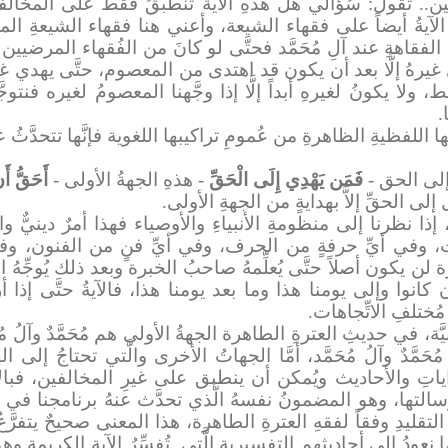
لفين.. تقول: سُؤالي هل هذهِ الآيةُ تنطبقُ فقط على المخال
آيةُ أيضاً على فقهاء الشيعة، وأعني هنا فقهاء الشيعةِ المرض
قاهةِ عند آلِ مُحَمَّد فحتَّى لو كانَ من الفُقهاء المرضيين فإ
دي غيرهُ إلَّا بعد أن يكون قد اهتدى من المعصوم، حتَّى يهدي غير
ا يكونُ لغيرهِ أبداً إلَّا إذا وجَّهنا المعصومُ لغيره فنتوج
.
يتها اللفظيةِ الظاهرةِ من عُمومِ تراكيبها اللغوية فإنَّها تتحدّ
إلى الحق -
فَمَن يَهْدِي إِلَى الْحَقِّ
- هذهِ الجهةُ الأولى -
أَحَقُّ أَن
 الحقِّ إلاَّ بهدايةٍ من الجهةِ الأولى.
ا نظرنا إلى منظومةِ الأنبياءِ والأوصياء فهذا أمرٌ دينيٌّ واض
في أيِّ حرفةٍ من الحرف، وفي أيِّ فنٍ من الفنون، وفي 
ة لن يكون أصلاً حتَّى يُعلِّمهُ صاحبُ الخبرة وبعد ذلك يُوجِّهُ ال
 كانوا وإلى يومنا هذا وما بعد يومنا هذا، فالآيةُ حتَّى إذا أ
مُختلفِ الاتِّجاهات.
َّة، في حديثِ العترةِ الطاهرة الجهةُ الأولى هم مُحَمَّدٌ وآلُ م
م مُحَمَّدٌ وآلُ مُحَمَّد، أمَّا الجهاتُ الأخرى والَّتي تحتاجُ 
اياتِ والأحاديث ويُمكن أن ينطبق على غيرِ المخالفين، فبا
لتها، وهو المضمونُ نفسهُ الَّذي تحدَّث عنهُ برنامجنا في حل
تقليدِ وفقاً لفقهِ العترةِ الطاهرة، هذا المعنى صحيحٌ يتفرَّعُ
ودُ إلى أحاديثهم التفسيريةِ الَّتي
تُفسِّرُ الآية الكريمة وهو