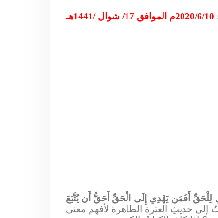
144هـ
ْحَقِّ أَفَمَن يَهْدِي إِلَى الْحَقِّ أَحَقُّ أَن يُتَّبَعَ
 إلى حديثِ العترة الطاهرة لأفهم معنى