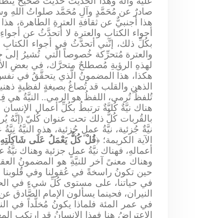
عليه وآله وهذا الحديثُ حديثٌ صحيحٌ يتطابق
صادرٌ عن مُحَمَّدٍ وآلِ مُحَمَّد صلواتُ اللهِ 
هذا أجنبيٌّ عن ثقافةِ العترةِ الطاهرة، هذا 
أجواء الكتابِ والعترة لا أتحدَّثُ عن أجواء
بكُلِّ ذلك، إنَّني أتحدَّثُ في أجواء الكتاب
والعترة مُتحرِّكة خُصوصاً الَّتي
تُشيرُ إلى جه
لهذهِ الرؤيةِ مُصطلحٌ متحرَّك، في بعضِ الأحيا
هكذا، هذا المضمونُ الَّذي يتحقَّقُ في نفسِ ال
الذهنِ والقلب قد تُصاغُ بصيغةٍ لفظيةٍ ذهنية،
تُلفظُ تُرمى، اللفظُ هو الرمي.. النيَّةُ هي فِ
هناك نيَّةٌ كُليَّةٌ ترتبطُ بكُلِّ أعمال الإ
بالقُربات كُلُّ ذلك تحت عنوان كُليّ (إنَّهُ يُر
نيَّةٌ جُزئية، نيَّةُ عملٍ جُزئية، هذهِ النيَّةُ نِيَّةُ
الآية الكريمة؛ ﴿
قُلْ كُلٌّ يَعْمَلُ عَلَى شَاكِلَتِهِ
أعمالهِ، فهناك نيَّةُ عملٍ جزئية وهناك نيَّةُ 
وهناك معنىً آخر للنيَّةِ هو المضمونُ العقائديّ
حين تكونُ راسخةً في عُقولنا وفي قُلوبنا
في حياتنا، على مستوى كُلِّ شيءٍ في الحياةِ ا
النيران، فحينما يسألون الإمام الصَّادق ع
في عمر المئة فلماذا يكونُ مُخلَّداً في ا
الاعتراضُ هنا فهذا الإنسانُ قد ارتكب المعاصي 