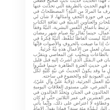
ة، فهذا الحديثُ حديثٌ ثابتٌ صحيحٌ قطعيٌّ
ءِ فَهم الحديثِ بالطريقةِ الَّتي تحدَّثت عنها
نعرف ما المرادُ من النيَّةِ؟ المصطلحاتُ في
وسي في حوزةِ النَّجفِ وأمثالها، لا شأن لي
تِ والعناوينِ الدينيَّةِ في ثقافةِ الكتابِ
رتبطُ بأعماقِ النَّفسِ البشرية، النيَّةُ وفقاً
الأعمال، حينما يُقال نيَّةُ صيامِ شهرِ رمضان
ُ ليست ألفاظاً تُتلَفَّظ، النيَّةُ فِكرةٌ في
راتُ إذا ما صِيغت بالحروفِ والأصوات فإنَّها
سان لعملٍ من الأعمالِ هذهِ نيَّةٌ جُزئيةٌ.
 يأتي بالطاعات ويتجنَّب عن المعاصي ويتقرَّب
 رمضان في الـمَثَل الَّذي أشرتُ إليهِ قبل قليل
ت في حديثِ العترةِ الطاهرة حينما فسَّروا
ما وقد يكونُ الحديثُ عن نيَّةٍ كُليِّةٍ لكُلِّ
ِ معنى العبوديةِ للهِ والخضوعِ في ساحته.
َةِ العمل الجزئية، (وَلايةُ عليٍّ وآلِ عليّ)،
ى الشرعي، على مستوى العلاقاتِ اليوميةِ
لُد الخالدون في الجنان ويَخلُدُ الخالدون في
مر العشرين في عمر الثلاثين حتَّى لو كان
 وعطاؤه لا اعتراض على ذلك، وإنَّما يأتي
لنار لـمُدَّةِ مئةِ سنة؟ فماذا يقولُ الإمامُ