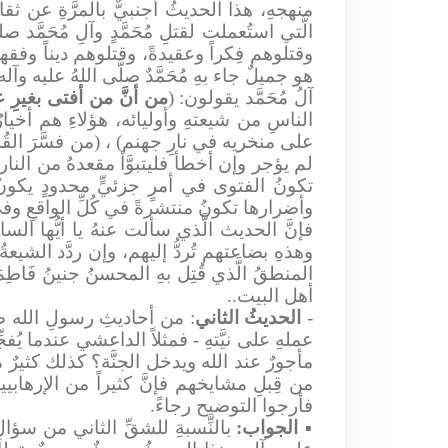
منهجهِ، هذا الحديثُ أجنبيٌّ بالمرَّةِ عن 
الَّتي استُعملت لقتلِ مُحَمَّدٍ وآلِ مُحَمَّ
وقتلوهم فِكراً وعقيدةً، وقتلوهم ديناً وفقها وس
هو جميلٌ جاء بهِ مُحَمَّدٌ صلَّى اللهُ عليه 
آلُ مُحَمَّد يقولون: (
من أنَّ من أفتى بغيرِ عل
الناسِ من شيعتهِ وأوليائه، هؤلاءِ هم أخيارُ 
على منخريه في نارِ جهنم) ، (من فسَّرَ الق
لم يؤجر وإن أخطأ فليتبوَّأ مقعدهُ من النار
تكونُ الفتوى في أمرٍ جزئيٍّ محدودٍ يكونُ 
وأضرارها تكونُ منتشرةً في كُلِّ الواقعِ وفي كُل
فإنَّ الحديث الَّذي سألت عنهُ يا أيُّها ال
وهذهِ بضاعتهم تُردُّ إليهم، وإن ردَّد الشي
المنطقُ الَّذي قُتِل بهِ المحسنُ جنينُ فَاطِم
أهل البيت..
-
الحديثُ الثاني
: من أحاديثِ رسولِ الله صلّ
عملهِ على نيَّتهِ - فمثلاً الداعشي عندما يُف
مأجورٌ عند الله ويدخل الجنَّة؟ كذلك كثيرٌ من
من قِبلِ مشايخهم فإنَّ كثيراً من الإرهاب
فأرجوا التوضيح رجاءً.
▪
الجواب:
بالنِّسبةِ للشقِّ الثاني من سؤال