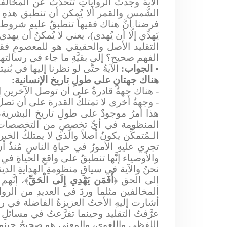
الآية وجدتُ الرواياتِ تتحدَّثُ عن المخا
الشَّمس والقمر ألا يُمكن أن تنطبق هذهِ ال
فرضنا أنَّ هناك فقيهاً تنطبقُ عليهِ شروط الف
يَهدِّي إلَّا أن يُهدى)، يعني لا يُمكنُ أن يه
التقليد الأصل والحقيقي هو للمعصومِ فقط، ول
الفهم صحيح؟ إلى بقيَّةِ ما جاء في رسالتها
▪
الجواب:
الآيةُ حتَّى لو نظرنا إليها في بُن
هناك جهتانِ على طولِ تاريخ الإنسانية:
- هناك جهةٌ قادرةٌ على أن توصل الآخرين 
- وجهةٌ أخرى لا تمتلكُ القدرة على أن تصل إلى
هذا أمرٌ موجودٌ على طولِ تاريخِ البشرية، إذ
المنظومة في أيِّ تخصصٍ من التخصصات، و
الـمُتمكِّن يكونُ أصلاً والَّذي لا يمتلكُ الخبر
تجري عليهِ الأمورُ في حياةِ الناسِ مُنذُ أن
والأوصياء إنَّها تنطبقُ على واقعِ الحياةِ في 
نحنُ والآية في سياقِ منظومةِ الهدايةِ الديني
إلى الحق ﴿
أَفَمَن يَهْدِي إِلَى الْحَقِّ
﴾، إنَّه
المخالفين مثلما وردَ في العديدِ من الرو
أشارت إليهِ الأختُ العزيزةُ الفاضلة في رسا
عرَّفتُ التقليد وحينما تفرَّعتُ في مسائلِ ال
اللفظي واللغوي، والمعنى هو صحيحٌ حينما نع