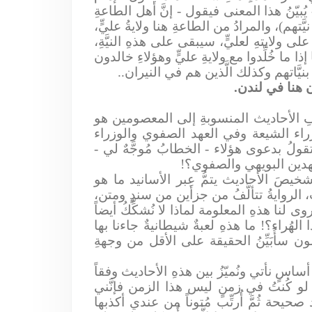
 يُبيّنُ هذا المعنى فيقول - إنَّ أهل الطاعةِ
َتهم)، والمرادُ من الطاعةِ هنا ولايةُ عليٍّ،
على ولايتهِ لعليٍّ، سيبقى على هذهِ النيَّةِ،
 إذا ما خُلِّدوا مع ولايةِ عليٍّ وهؤلاءِ خالدون
بنيَّاتهم وكذلك الَّذين هم في النيران..
 هنا في لندن.
يفِ الأحاديث المنسوبةِ إلى المعصومين هو
وزراء الشيعة وفي العهد الصفوي والوزراء
تقولُ بدعوى هؤلاء - الخطابُ مُوجَّهٌ لي -
لعهدين البويهي والصفوي؟!
خيصَ الأحاديث يتمُّ عِبر الأسانيد ما هو
، الروايةُ تتألَّفُ من جزأين من سندٍ ومتن،
وى لنا هذهِ المعلومة لماذا لا نُشكِّكُ أيضاً
لهُراء؟! ما هذهِ لعبةٌ شيطانيةٌ جاءنا بها
ن سأُبَيِّنُ الحقيقة على الأقل من وجهةِ
ِ أساسٍ نأتي ونُميّزُ بين هذهِ الأحاديث وفقاً
 لو كُنتُ في زمنٍ ليس هذا الزمن فإنَّني
حة ثُمَّ أُرتِّب مُتوناً من عندي أكذبها