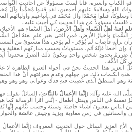
ثقافةِ الكتابِ والعترة، فأنا لستُ مسؤولاً عن أحاديث النَّوا
د صلواتُ اللهِ وسلامهُ عليهم أجمعين، لقد قتلوا مُحَمَّداً وآلَ 
لوكاً، قتلوا مُحَمَّدَاً وآل مُحَمَّد في أتباعهم وأوليائهم المخلصي
وآله، فلستُ مسؤولاً عن هذا الحديثِ كي أُجيبَ عليه..
مٍ لعنهُ أهلُ السَّماءِ وأهلُ الأرض
)، أهلُ السَّماءِ هم الأخيا
السَّماءِ وأخيارُ الأرض، فمن أفتى بغيرِ علمٍ لعنهُ أهلُ السَّما
ُرآن برأيهِ فأصاب لم يُؤجَر - لم يؤجر، هذا مستوىً من المست
)، وإن أخطأ فإنَّهُ آثم، مستوياتٌ بحسبِ مداركهم العقلية وبح
ضررهُ بحدودِ شخصٍ واحدٍ ويكونُ ذلك الضررُ محدوداً أيضاً، وم
ِّ الأُمَّة..
سائلُ العزيز هذا الحديثُ نحنُ في أجواءِ العترةِ الطاهرة لا عل
عةُ هذهِ الكلمات ذلك من جهلهم وعدمِ معرفتهم أنَّ هذا المنطق
َة وهو المنطقُ الَّذي غُصِبت فيهِ فدك وعوالي وهو وهو وهو، إنَّ
َى الله عليه وآله: (
إنَّما الأعمالُ بالنيَّات
)، السائلُ يقول: فهل 
جِّرُ نفسهُ في الناس ويقتل أطفال - إنَّني أقرأ الرسالة كما هي 
 الناس يفعلونَ أشياء خاطئة وسيئة وحسب نيَّاتهم إنَّها تُقرِّبه
يين والمقاتلين في زمنِ معاوية ويزيد وجيش عائشة والخوارج و
ِ الأخِ العزيز السائل حول الحديثِ المعروف (إِنَّما الأعمالُ 