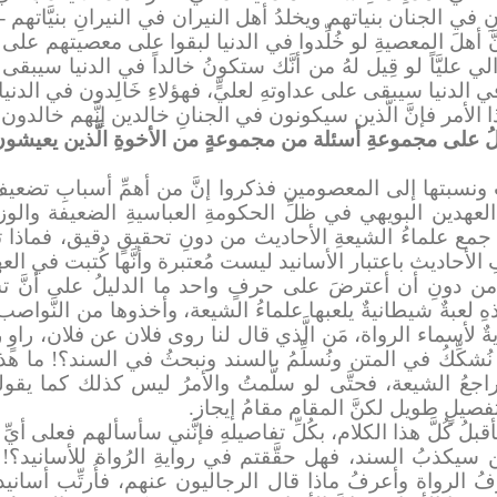
ِ في الجنان بنياتهم ويخلدُ أهل النيران في النيرانِ بنيَّاتهم -
 أهلَ المعصيةِ لو خُلِّدوا في الدنيا لبقوا على معصيتهم على نيّ
الي عليَّاً لو قِيل لهُ من أنَّك ستكونُ خالداً في الدنيا سيبقى 
لَّدُ في الدنيا سيبقى على عداوتهِ لعليٍّ، فهؤلاءِ خَالِدون في الدنيا
هذا الأمر فإنَّ الَّذين سيكونون في الجنانِ خالدين إنَّهم خالدون 
 على مجموعةِ أسئلة من مجموعةٍ من الأخوةِ الَّذين يعيشون
ِ ونسبتها إلى المعصومين فذكروا إنَّ من أهمِّ أسبابِ تضع
العهدين البويهي في ظلِّ الحكومةِ العباسيةِ الضعيفة وال
تي جمع علماءُ الشيعةِ الأحاديث من دونِ تحقيقٍ دقيق، فماذا 
الأحاديث باعتبار الأسانيد ليست مُعتبرة وأنَّها كُتبت في ا
ام من دونِ أن أعترضَ على حرفٍ واحد ما الدليلُ على أنَّ تش
هذهِ لعبةٌ شيطانيةٌ يلعبها علماءُ الشيعة، وأخذوها من النَّواصب
يةٌ لأسماء الرواة، مَن الَّذي قال لنا روى فلان عن فلان، راوٍ ر
شكِّكُ في المتن ونُسلِّمُ بالسند ونبحثُ في السند؟! ما هذا ا
جعُ الشيعة، فحتَّى لو سلَّمتُ والأمرُ ليس كذلك كما يقولو
يلٍ طويل لكنَّ المقام مقامُ إيجاز.
سأقبلُ كُلَّ هذا الكلام، بكُلِّ تفاصيلهِ فإنَّني سأسألهم فعلى أيّ
 سيكذبُ السند، فهل حقَّقتم في روايةِ الرُواة للأسانيد؟!
الرواة وأعرفُ ماذا قال الرجاليون عنهم، فأُرتِّب أسانيد صحي