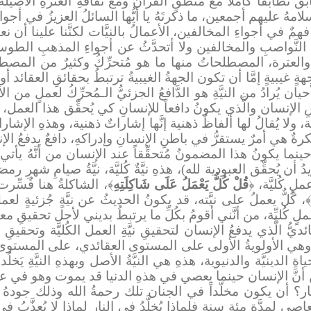
ُ تطابقاً كاملاً مع منطقِ القُرآن ومع ثقافةِ العترةِ الأصيل
وسلامهُ عليهم أجمعين، ما ذكرتَهُ يا أيُّها السائلُ العزيزُ في أجوا
فهمٌ في أجواءِ المخالفين، الأعمالُ بالنيَّات لكنَّنا علينا أن 
ِ النَّواصبِ والمخالفين ولا أتحدَّثُ عن أجواءِ المذهبِ الط
ِ والعترة، المصطلحاتُ منها ما هو مُتحرِّكُ وكثيرٌ من المصطلحا
ةٍ غيبيةٍ إمَّا أن تكون الجهةُ الغيبيةُ ترتبطُ بحقائقِ العقائد أو ت
ن يُرادُ من النيَّةِ هو الدَّافعُ الجزئيُّ الـمُحرِّكُ لعملٍ من 
إنسان والَّذي يكونُ دافعاً للإنسانِ كي يُحقِّق هذا العمل، النيَّة
 ولا يُقالُ لها ألفاظٌ ذهنية إنَّها إشاراتٌ ذهنية، وهذهِ الإشا
كرةٌ هي أمرٌ يستقرُّ في باطنِ الإنسانِ وإدراكهِ، دافعٌ يدفعُ الإن
نسان حينما يكونُ هذا المضمونُ مُتحقِّقاً عند الإنسان من أنَّهُ
يدُ أن يُحقِّق العبودية لله)، هذهِ نيَّةٌ كُليَّة، نيَّةُ صيامِ شهرِ
 عملٍ كُليَّة، ﴿
قُلْ كُلٌّ يَعْمَلُ عَلَى شَاكِلَتِهِ
﴾، الشاكلةُ هنا فُسِّر
﴾، كُلٌّ يعملُ على نيَّته، قد يكونُ الحديثُ عن نيَّةٍ جُزئيةٍ لعملٍ 
عملٍ كُليِّة، من أنَّني أقومُ بكُلِّ ما يرتبطُ بديني لأجلِ تحقيق
ُ الَّذي يدفعُ الإنسان لتحقيقِ نيَّةِ العمل الكُليَّة وتحقيقِ نيّ
 وهي الأولويةُ الأولى على المستوى العقائدي، على المستو
لدينيَّة والدنيوية، هذهِ هي النيَّةُ الأصل وبهذهِ النيَّةِ يَخ
ن أنَّ الإنسان حينما يعصي في هذهِ الدنيا قد يموت وهو في ع
لنار؟ أن يكون مخلَّداً في الجنان تلك رحمةُ الله وذلك جودهُ
لمدَّةِ مئةِ سنة فلماذا يُخلَّدُ في النار لماذا لا يُعذَّبُ في ا