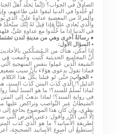
الصادقُ في الجواب؟ (إنَّما يَخلُد أهلُ الجنان
لو خُلِّدوا في الدنيا لبقوا على طاعتهم، وإنَّ
والمرادُ من المعصيةِ عداوةُ عليٍّ، الَّذي يُو
والَّذي يُعادي عليَّاً فإذا قِيلَ لهُ إنَّك ستُخ
في الدنيا إذا ما خُلِّدوا مع عداوةِ عليٍّ، فل
●
رسالةٌ أخرى وهي من مدينةِ لندن تشتملُ
▪
السؤال الأول:
إذا أمكن، هناك من الـمُشكِّكين بالأحاديث
أنَّ المجاميع الحديثية كُتبت وجُمعت في 
الشيعة الَّذين عَمِلوا بنفس المنهجيةِ الَّ
فماذا تقولُ بدعوى هؤلاء بأنَّ سبب تضعيفِ 
▪
الجواب:
حتَّى لو قبلنا بكُلِّ هذا الكل
الدليل؟! الَّذي كَذَبَ المتن كَذَبَ السند، 
لماذا نُسلِّمُ للسند؟! ما هو السندُ أيضاً روا
في روايةِ السند؟! لماذا نذهبُ إلى المتن نُ
الشيطانُ عِبر النَّواصب وتراكض عليها مرا
نظري، وإن كان هذا الموضوع بحاجةٍ إلى تفص
إلَّا أنَّني أُكرِّر وأقول: دعني أفترض أنَّني 
لطريقةِ الأسانيد؟ ما هو الَّذي كذب المتن
أستطيعُ أن أصوغ الأسانيد الصحيحة، أعرفُ 