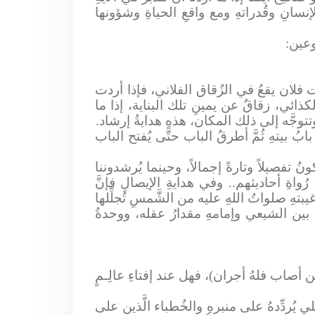
إنسانِ وقُدراتهِ ومع واقعِ الحياةِ وشؤونها
وعين:
ت فلان يقعُ في الزُقاق الفلاني، فإذا أردت
ذائي، زقاقٌ عن يمينِ تلك البناية، إذا ما
جَّه إلى ذلك المكان، هذهِ هدايةُ إرشاد.
بيتهِ ثُمَّ أطرقُ الباب حتَّى يُفتح الباب
ونُ تفصيلاً وتارةً إجمالاً، وحينما يُرشدوننا
ُواةِ أحاديثهم.. وفي هدايةِ الإيصالِ فإنَّ
بتهِ صلواتُ اللهِ عليه من الشَّمسِ تُجلِّلها
 بين الشيعي وإمامهِ مقدارُ عقله، ووحدةُ
ن أصاب فلهُ أجران)، فهل عند إفتاءِ عالِـمٍ
يُردِّدهُ على منبرهِ والخُطباء الَّذين على