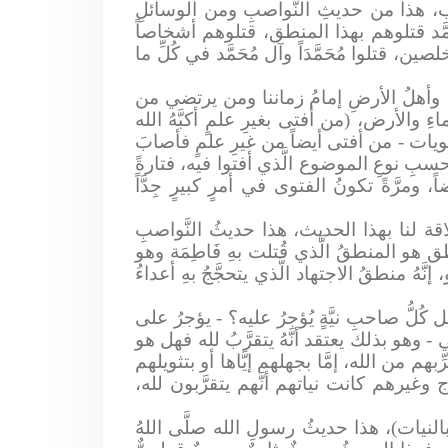
صب، هذا من حديثِ النَّواصبِ ومن الوسائلِ
مُحَمَّد قتلوهم بهذا المنطق، قتلوهم أشخاصاً
ن، قتلوا مُحَمَّدَاً وآل مُحَمَّد في كُلِّ ما
رُ، وأهلُ الأرضِ إمامُ زماننا ومن يرتضي من
ءِ والأرض، (من أفتى بغيرِ علمٍ أكبَّهُ الله
ويات - من أفتى أيضاً من غيرِ علمٍ فأصابَ
سبِ نوعِ الموضوع الَّذي أفتوا فيه، فتارةً
رَّةً تكونُ الفتوى في أمرٍ كبيرٍ جِدَّاً
اقة لنا بهذا الحديث، هذا حديثُ النَّواصبِ
 هو المنطقُ الَّذي قُتلت بهِ فَاطِمَة وهو
هُ منطقُ الاجتهاد الَّذي يتحجَّجُ بهِ أعداءُ
كُلُّ صاحبِ نيَّةٍ يُؤجرُ عليه؟ - يؤجرُ على
- وهو بذلك يعتقد أنَّهُ يتقرَّبُ لله فهل هو
م من الله، إمَّا بجهلهم إيَّاها أو بتثويلهم
غيرهم كانت نياتهم أنَّهم يتقرَّبون لله،
بالنيات)، هذا حديثُ رسولِ الله صلَّى اللهُ