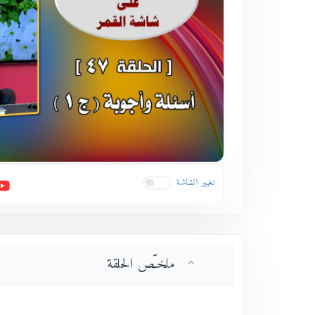
تغيير الشاشة
ملخـّص الحلقة