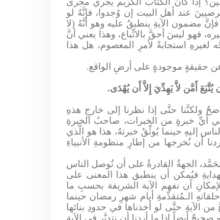
فين؟ إذا كانَ الكتابُ الكريم يجري مجرى
يينَ عند أهل البيت إن وُجدوا، فإنَّهُ لو
نَّ مضمون الآيةِ ينطبقُ عليه وهو أنَّهُ (لا
ه، فهو ليسَ أحقَّ بالاتِّباع، وهذا يعني أنَّ
َّه لغيرهِ استجابةً لأمرِ المعصوم، هل هذا
َثُ عن حقيقةٍ موجودةٍ على أرضِ الواقع.
 يُتَّبَعَ أَمَّن لاَّ يَهِدِّيَ إِلاَّ أَن يُهْدَى.
حٌ ولكنَّنا حتَّى إذا نظرنا إلى خارجِ هذهِ
أيِّ خبرةٍ من الخبرات، صاحبُ الخبرةِ
ناس إليهِ حينما يُوثِّقُ خبرتهُ، هذا هو الَّذي
ردنا أن نُخرجها من إطارِ منظومةِ الأنبياءِ
ُحَمَّد، الجهةُ القادرةُ على أن تُوصل الناس
إلى الهدايةِ فيُمكن أن ينطبق هذا المعنى على
لإمكانِ أن نفهم الآية الشريفة بحسبِ ما
قاتهِ الـمُتقدِّمةِ أيام شهرِ رمضان حينما
 من الآيةِ حتَّى لو أخذناها في حدودِ بنائها
 صحيحٌ أيضاً إذا ما أردنا أن نتدبَّر في الآيةِ