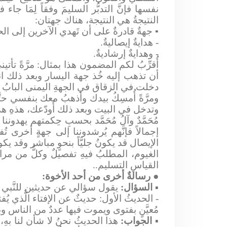
نفسها فإنَّ التدبُّر السليمَ وفقاً لِمَا جا
النتيجةُ هي النتيجة، هناك جهتان:
▪
جهةٌ قادرةٌ على أن تَهدي الآخرين إلى الحق،
- هدايةٌ إيصاليةٌ.
- وهدايةٌ إرشاديةٌ.
أُقرِّبُ لكم المضمون هذا بمثال: مرَّةً تأت
أن تذهب إليه خُذ جهة اليسار وبعد ذلك انعط
دخلت في الزقاق في الجهةِ اليمنى البابُ ا
ومرَّةً أُمسِكُ بيدك وأذهبُ معك بنفسي حتَّ
وتدخل في البيت وبعد ذلك أُودّعك، هذهِ هدا
مُحَمَّدٌ وآلُ مُحَمَّد بحسبِ حِكمتهم يهدوننا
إجمالاً فإنَّهم يُرشدوننا إلى جهةٍ أخرى تُف
الإيصال قد يكونُ جليَّاً بنحوٍ مباشر وقد يكون
الغيوم، المطلبُ فيهِ تفصيلٌ وكلٌّ من مرا
القياسِ التسليم..
●
رسالةٌ أخرى من أحد الأخوة:
▪
السؤال:
يقول سؤالي عن حديثين للنَّبي مُح
- الحديثُ الأول: حديثٌ عن الإفتاء الَّذي يُ
مُعيَّنٍ بفتوى ويموت فيها عددٌ من الناس و
▪
الجواب:
هذا الحديثُ نحنُ لا شأن لنا بهِ، 