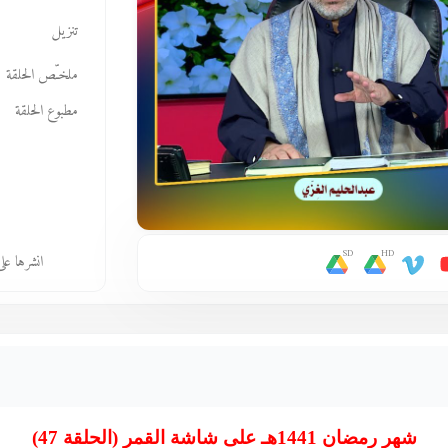
تنزيل
ملخـّص الحلقة
مطبوع الحلقة
SD
HD
انشرها عل
شهر رمضان 1441هـ على شاشة القمر (الحلقة 47)