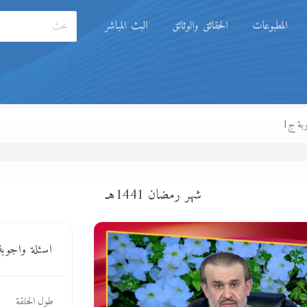
المطبوعات
الحقائق والوثائق
البث المباشر
بة ج1
شهر رمضان 1441هـ
اسئلة واجوبة
طول الحلقة