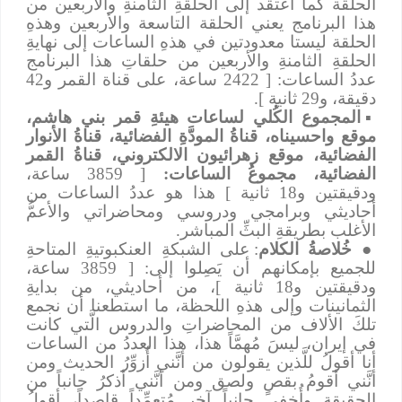
الحلقة كما أعتقد إلى الحلقةِ الثامنةِ والأربعين من
هذا البرنامج يعني الحلقة التاسعة والأربعين وهذهِ
الحلقة ليستا معدودتين في هذهِ الساعات إلى نهايةِ
الحلقةِ الثامنةِ والأربعين من حلقاتِ هذا البرنامج
عددُ الساعات: [ 2422 ساعة، على قناة القمر و42
دقيقة، و29 ثانية ].
▪
المجموع الكُلي لساعات هيئةِ قمر بني هاشم،
موقع واحسيناه، قناةُ المودَّةِ الفضائية، قناةُ الأنوار
الفضائية، موقع زهرائيون الالكتروني، قناةُ القمر
الفضائية، مجموعُ الساعات:
[ 3859 ساعة،
ودقيقتين و18 ثانية ] هذا هو عددُ الساعات من
أحاديثي وبرامجي ودروسي ومحاضراتي والأعمُّ
الأغلب بطريقةِ البثِّ المباشر.
●
خُلاصةُ الكلام
: على الشبكةِ العنكبوتيةِ المتاحةِ
للجميع بإمكانهم أن يَصِلوا إلى: [ 3859 ساعة،
ودقيقتين و18 ثانية ]، من أحاديثي، من بدايةِ
الثمانينات وإلى هذهِ اللحظة، ما استطعنا أن نجمع
تلكَ الألاف من المحاضراتِ والدروس الَّتي كانت
في إيران، ليسَ مُهمَّاً هذا، هذا العددُ من الساعات
أنا أقولُ للَّذين يقولون من أنَّني أُزوِّرُ الحديث ومن
أنَّني أقومُ بقصٍ ولصق ومن أنَّني أذكرُ جانباً من
الحقيقةِ وأُخفي جانباً آخر مُتعمِّداً قاصداً، أقولُ