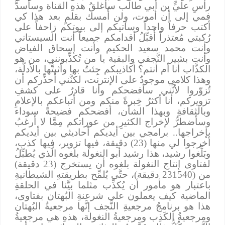
رأسِ عليِّ بن أبي طالب سأُغلقُ هذهِ القناة وسأسدُّ
فمي إلى أن أموت، ولن أُمسك بقلمٍ بعد هذا كي
أكتب حرفاً واحداً وسآتيكم إلى بيوتكم زاحفاً على
رُكبتي مُعتذراً أُقبِّلُ أقدامكم جميعاً أنت السيستاني
وأنت محمد سعيد الحكيم وأنت إسحاق الفياض
وأنت بشير النَّجفي والبقية يا من تُكذِّبونني، من هو
الكذَّاب أنا أم أنتم؟ أكاذيبكم جِئتُ بها وأثبتُّها بالأدلَّة،
وهذا كلامي موجودٌ على الإنترنت، لكنَّني أُحذِّركم أن
تُزوّروا لأنَّني سأفضحكم وأنا قادرٌ على كشفِ
تزويركم، أنا أكثرُ خِبرةً منكم ومن أتباعكم بالإعلامِ
وبالثقافةِ وبهذا الشأن، أفضحكم فضيحةً سوداء
وسأضطرُّ لإخراج الكثيرِ من عوراتكم مِمَّا لا أرغبُ
بإخراجها.. برامجي بين أيديكم أحاديثي بين أيديكم
أخرجوا لي منها (23) دقيقة، فيها تزوير، فيها كذب،
وبَلِّغوا رشيد، هذا رشيد أبو النغولة بلغوه الَّذي يُطبِّلُ
لفتاوى إنتاج النغولة بلغوه أن يستخرج (23 دقيقة)
من (231540 دقيقة)، حتَّى يُلمِّح بطريقتهِ الشيطانيةِ
باعتبار هو مأمور أن يُكذِّب مثلما بيَّنا في الحلقةِ
الماضية كيف يعملون على شرعنةِ البُهتان بفتاوى،
هذا هو برنامجُ مرجعيةِ النَّجف إنَّها مرجعيةُ البُهتان
ومرجعيةُ الكَذِب ومرجعيةُ النغولة، هذهِ هي مرجعيةُ