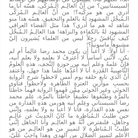
السيستانيين؟ من أنَّ العالِـم الـمُزكَّى، هسّه أنا ما
أدري من هو مزكّيه؟! من أنَّ العالِـم الـمُزكَّى
الـمُبجَّل المشهود لهُ بالعلمِ والتحقيق، هسّه هذا منو
شاهد له هم ما أدري؟ هذا مثل القضاء العراقي
المشهود لهُ بالكفاءةِ والنزاهة! هذا العالِـمُ الـمُبجَّل
كيف يُناقشُ رجلاً ليس من العلماء يُشيرون إليّ
مشبوهاً ماسونياً؟!
- أنا أولاً: لا أعبأُ أن يكون محمد رضا عالِماً أم لم
يكن، لأنَّني أساساً لا أعترفُ لا بعلمهِ ولا بعلمِ أبيه،
فإنَّ علمهُ وعلم أبيه من حوزةِ النَّجف، هذهِ العلومُ
النَّاصبيةُ القَذِرة أنا لا أَعدُّها عِلماً هذا جهل، وأعتقد
أنَّ الَّذي تابع حلقة يوم أمس لاحظوا شرح الروايةِ
بحسبِ موازينِ العترةِ الطاهرة ولاحظوا فتاوى
الخوئي وغير الخوئي مِمَّن فَهِموا الرواية فهماً خاطئاً
بالمرَّة وطبَّقوها تطبيقاً خاطئاً بالمرَّة، عِلم محمد
رضا السيستاني وعِلم أبيه هو من هذهِ القذارة من
نفسِ هذهِ القذارة، فأنا لا أعبأُ بهِ ولا بعلمهِ، وإنَّني
حين طلبتُ الـمُناظرة ما كانُ الحديثُ عن عالِـمٍ
وجاهلٍ، فلنفترض أنَّهُ هو العالِـم وأنا الجاهل إنَّني
طلبتُ الـمُناظرة لا لتمييزِ من هو العالِـم من هو
الأعلم لتمييزِ الضلالِ من الهدى وهذا واجبٌ عَلَيّ،