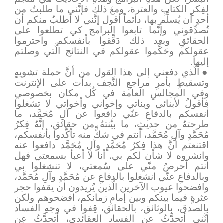
لفِكرِ الكتابِ والعترة، ومعَ ذلك فإنَّني ما طلبتُ من
أحدٍ أن يُسلِّم بها، دائماً أقول إنَّني لا أطلبُ منكم أن
تُصدِّقوني وإنَّما تابعوا البرامج كي تطلعوا على
الحقائقِ وبعد ذلك دَقِّقوا بأنفسكم واحترموا
عقولكم وحَكِّموا عقولكم في النتائج الَّتي وصلتم
إليها.
●
الَّذي دفعني إلى هذا القول من أنَّ حملة تشويهٍ
وتسقيطٍ بأمرِ مراجعِ النَّجف بدأت على الإنترنت
وفي المجالسِ العامة في كُل مكان بخصوصي
فأقولُ لأبنائي وبناتي وإخواني وأخواتي لا تشغلوا
أنفسكم بالدفاعِ عنّي دافعوا عن آلِ مُحَمَّد، ما
طرحتهُ من حديثٍ، ما بيَّنتهُ من حقائق، إنَّهُ فِكرُ
مُحَمَّدٍ وآلِ مُحَمَّد، أنتم في شكٍّ منه تأكَّدوا بأنفسكم،
اقتنعتم أنَّ هذا فِكرُ مُحَمَّدٍ وآلِ مُحَمَّد دافعوا عنه
وانشروه لا شأن لكم بي، أنا لا أعبأ بسمعتي فهل
أنتم أحرصُ منّي على سُمعتي، لا تنشغلوا بي
وبالدفاعِ عنّي انشغلوا بالدفاعِ عن مُحَمَّدٍ وآلِ مُحَمَّد،
وافضحوا عيوب الآخرين الَّذين يُريدون أن يقفوا حجر
عثرةٍ فيما بينكم وبين إمامِ زمانكم، افضحوهم ولكن
بالصدق، بالوثائق، بالحقائق، قِفوا في وجهِ الفساد
إنَّني أتحدَّثُ عن الفساد العقائدي، أتحدَّثُ عن