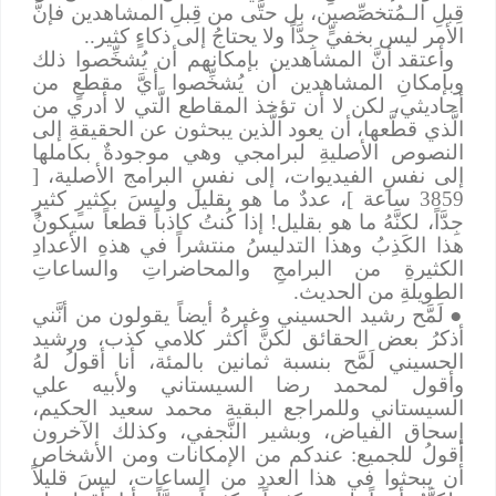
قِبلِ الـمُتخصِّصين، بل حتَّى من قِبلِ المشاهدين فإنَّ
الأمر ليس بخفيٍّ جِدَّاً ولا يحتاجُ إلى ذكاءٍ كثير..
وأعتقد أنَّ المشاهدين بإمكانهم أن يُشخِّصوا ذلك
وبإمكانِ المشاهدين أن يُشخِّصوا أيَّ مقطعٍ من
أحاديثي، لكن لا أن تؤخذ المقاطع الَّتي لا أدري من
الَّذي قطَّعها، أن يعود الَّذين يبحثون عن الحقيقةِ إلى
النصوص الأصليةِ لبرامجي وهي موجودةٌ بكاملها
إلى نفسِ الفيديوات، إلى نفسِ البرامج الأصلية، [
3859 ساعة ]، عددٌ ما هو بقليل وليسَ بكثيرٍ كثيرٍ
جِدَّاً، لكنَّهُ ما هو بقليل! إذا كُنتُ كاذباً قطعاً سيكونُ
هذا الكَذِبُ وهذا التدليسُ منتشراً في هذهِ الأعدادِ
الكثيرةِ من البرامجِ والمحاضراتِ والساعاتِ
الطويلةِ من الحديث.
●
لَمَّح رشيد الحسيني وغيرهُ أيضاً يقولون من أنَّني
أذكرُ بعض الحقائق لكنَّ أكثر كلامي كذب، ورشيد
الحسيني لَمَّح بنسبة ثمانين بالمئة، أنا أقولُ لهُ
وأقول لمحمد رضا السيستاني ولأبيه علي
السيستاني وللمراجع البقية محمد سعيد الحكيم،
إسحاق الفياض، وبشير النَّجفي، وكذلك الآخرون
أقولُ للجميع: عندكم من الإمكانات ومن الأشخاص
أن يبحثوا في هذا العددِ من الساعات، ليسَ قليلاً