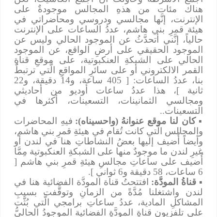
هناك مئات من هذهِ المجالس موجودةٌ على
الإنترنت، إنَّها مجالسي ودروسي ومحاضراتي في
هيئة قمرِ بني هاشم، عددُ الساعات على الإنترنت
حالياً، إنَّني أتحدَّثُ عن الموجود الحالي وليس عن
الموجود الحقيقي على أرضِ الواقع، عن الموجود
الحالي على الشبكةِ العنكبوتية، على موقعِ قناةِ
القمر الالكتروني أو على سائرِ المواقعِ الَّتي ترتبطُ
بنا، عددُ الساعات: [ 405 ساعة، و14 دقيقة، و22
ثانية ]، هذا عددُ ساعات أوديو من أحاديثي
ومجالسي الثمانينات، التسعينات، أكثرها في
التسعينات..
▪
كان لنا موقع عنوانهُ (واحسيناه):
فيهِ المحاضرات
والمجالس الَّتي كانت تُقام في هيئةِ قمرِ بني هاشم،
وأيضاً أُضيف إليها بعضُ النشاطاتِ هنا في لندن أو
غيرِ لندن ما موجودٌ منها على الشبكةِ العنكبوتية مِمَّا
أُضيف على ساعاتِ مجالسِ هيئةِ قمرِ بني هاشم [
6 ساعات، 58 دقيقة و6 ثواني ].
▪
قناةُ المودَّة:
افتتحتُ قناة المودَّة الفضائية هنا في
لندن واشتغلنا مُدَّةً من الزمانِ وتوقَّفت بسببِ
المشاكلِ المادية، عددُ ساعاتِ برامجي الَّتي بُثَّت
على تلفزيون قناةِ المودَّةِ الفضائية الموجودُ الحاليُّ