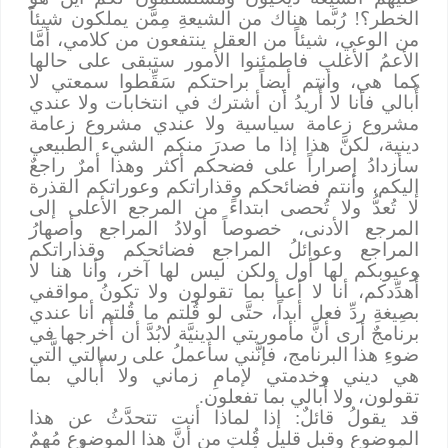
الخطر؟! رُبَّما هناك من الشيعةِ مِمَّن يملكون شيئاً
من الوعي، شيئاً من العقل ينتفعون من كلامي، أمَّا
الأعمُ الأغلب فاطمئنوا الأمور ستبقى على حالها
كما هي، وأنتم أيضاً براحتكم سَقِّطوا سمعتي لا
أُبالي فأنا لا أُريدُ أن أشترك في انتخابات ولا عندي
مشروع زعامة سياسية ولا عندي مشروع زعامة
دينية، لكنَّ هذا إذا ما صدرَ منكم الشيء الطبيعي
سأزدادُ إصراراً على فضحكم أكثر وهذا أمرٌ راجعٌ
إليكم، وأنتم فضائحكم وقذاراتكم وعوراتكم القذرة
لا تُعدُّ ولا تُحصى ابتداءً من المرجع الأعلى إلى
المرجع الأدنى، خصوصاً أولادُ المراجع وأصهارُ
المراجع وعوائلُ المراجع فضائحكم وقذاراتكم
وعيوبكم لها أول ولكن ليس لها آخر، وأنا هنا لا
أُهدِّدكم، أنا لا أعبأ بما تقولون ولا تكونُ مواقفي
بصِيغةِ ردِّ فعل أبداً، حتَّى لو قُلتم ما قُلتم أنا عندي
برنامجٌ أرى أنَّ مأموريتي الدينيَّة لابُدَّ أن أُخرجها في
ضوءِ هذا البرنامج، فإنَّني سأعملُ على رسالتي الَّتي
هي ديني وخدمتي لإمامِ زماني ولا أُبالي بما
تقولون، ولا أُبالي بما تفعلون.
قد يقولُ قائلٌ: إذا لماذا أنت تتحدَّثُ عن هذا
الموضوع وقبل قليلٍ قُلت من أنَّ هذا الموضوع مُهمٌ