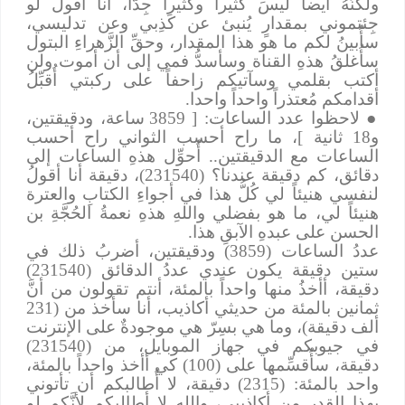
ولكنَّهُ أيضاً ليسَ كثيراً وكثيراً جِدَّاً، أنا أقول لو
جِئتموني بمقدارٍ يُنبئ عن كَذِبي وعن تدليسي،
سأُبينُ لكم ما هو هذا المقدار، وحقِّ الزَّهراءِ البتول
سأُغلقُ هذهِ القناة وسأسدُّ فمي إلى أن أموت ولن
أكتب بقلمي وسآتيكم زاحفاً على ركبتي أُقبِّلُ
أقدامكم مُعتذراً واحداً واحدا.
●
لاحظوا عدد الساعات: [ 3859 ساعة، ودقيقتين،
و18 ثانية ]، ما راح أحسب الثواني راح أحسب
الساعات مع الدقيقتين.. أُحوِّل هذهِ الساعات إلى
دقائق، كم دقيقة عندنا؟ (231540)، دقيقة أنا أقولُ
لنفسي هنيئاً لي كُلُّ هذا في أجواءِ الكتابِ والعترة
هنيئاً لي، ما هو بفضلي واللهِ هذهِ نعمةُ الحُجَّةِ بن
الحسن على عبدهِ الآبقِ هذا.
عددُ الساعات (3859) ودقيقتين، أضربُ ذلك في
ستين دقيقة يكون عندي عددُ الدقائق (231540)
دقيقة، أأخذُ منها واحداً بالمئة، أنتم تقولون من أنَّ
ثمانين بالمئة من حديثي أكاذيب، أنا سأخذ من (231
ألف دقيقة)، وما هي بسِرّ هي موجودةٌ على الإنترنت
في جيوبكم في جهاز الموبايل، من (231540)
دقيقة، سأُقسِّمها على (100) كي أأخذ واحداً بالمئة،
واحد بالمئة: (2315) دقيقة، لا أُطالبكم أن تأتوني
بهذا القدر من أكاذيبي، واللهِ لا أطالبكم لأنَّكم لو