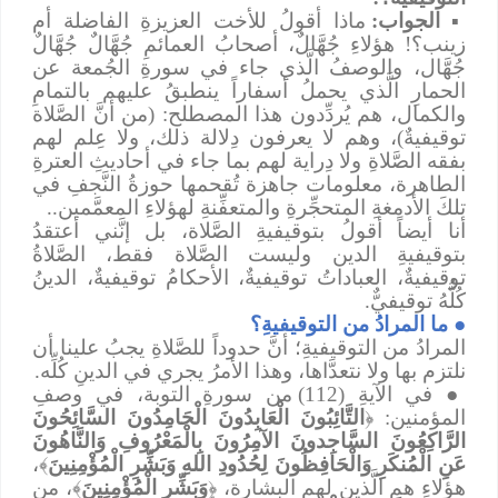
▪
الجواب:
ماذا أقولُ للأخت العزيزةِ الفاضلة أم
زينب؟! هؤلاءِ جُهَّالٌ، أصحابُ العمائمِ جُهَّالٌ جُهَّالٌ
جُهَّال، والوصفُ الَّذي جاء في سورةِ الجُمعة عن
الحمارِ الَّذي يحملُ أسفاراً ينطبقُ عليهم بالتمامِ
والكمال، هم يُردِّدون هذا المصطلح: (من أنَّ الصَّلاة
توقيفيةٌ)، وهم لا يعرفون دِلالة ذلك، ولا عِلم لهم
بفقه الصَّلاةِ ولا دِراية لهم بما جاء في أحاديثِ العترةِ
الطاهرة، معلومات جاهزة تُقحمها حوزةُ النَّجفِ في
تلكَ الأدمغةِ المتحجِّرةِ والمتعفِّنةِ لهؤلاءِ المعمَّمين..
أنا أيضاً أقولُ بتوقيفيةِ الصَّلاة، بل إنَّني أعتقدُ
بتوقيفيةِ الدين وليست الصَّلاة فقط، الصَّلاةُ
توقيفيةٌ، العباداتُ توقيفيةٌ، الأحكامُ توقيفيةٌ، الدينُ
كُلُّهُ توقيفيٌّ.
●
ما المرادُ من التوقيفيةِ؟
المرادُ من التوقيفيةِ؛ أنَّ حدوداً للصَّلاةِ يجبُ علينا أن
نلتزم بها ولا نتعدَّاها، وهذا الأمرُ يجري في الدينِ كُلِّه.
●
في
الآيةِ (112) من سورةِ التوبة، في وصفِ
المؤمنين: ﴿
التَّائِبُونَ الْعَابِدُونَ الْحَامِدُونَ السَّائِحُونَ
الرَّاكِعُونَ السَّاجِدونَ الآمِرُونَ بِالْمَعْرُوفِ وَالنَّاهُونَ
عَنِ الْمُنكَرِ وَالْحَافِظُونَ لِحُدُودِ اللهِ وَبَشِّرِ الْمُؤْمِنِينَ
﴾،
هؤلاءِ هم الَّذين لهم البشارة، ﴿
وَبَشِّرِ الْمُؤْمِنِينَ
﴾، من