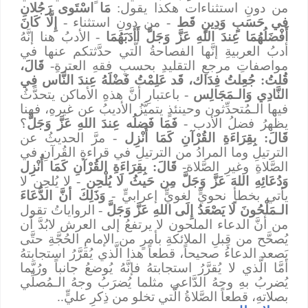
من دونِ استثناءات هكذا يقول:
مَا اسْتَوى رَجُلانِ
في حَسَبٍ وَدِينٍ قَط
- من دونِ استثناء -
إِلَّا كَانَ
أَفْضَلُهُمَا عِندَ اللهِ عَزَّ وَجَلَّ
أَأدَبَهُمَا
- الأدبُ هنا إنَّهُ
أدبُ العربيةِ إنَّها الفصاحةُ الَّتي حدَّثتكم عنها في
مواصفاتِ مرجعِ التقليدِ بحسبِ فقهِ العترةِ-
قَالَ،
قُلتُ: جُعِلتُ فِدَاك، قَد عَلِمْتُ فَضْلَهُ عِندَ النَّاس فِي
النَّادِي وَالـمَجَالِس
- باعتبارِ أنَّ هذهِ الأماكن يتحدَّثُ
فيها الـمُتحدِّثون وحينئذٍ يتميَّزُ الأديبُ عن غيرهِ، فهنا
يظهرُ فضلُ الأدب -
فَمَا فَضلُه عِندَ اللهِ عَزَّ وَجَلَّ
؟
قَالَ: بِقِرَاءَةِ القُرْآنِ كَمَا أُنْزِل
- مرَّ الحديثُ عن
الترتيلِ وما المرادُ من الترتيلِ في قراءةِ القُرآنِ في
الصَّلاةِ وغيرِ الصَّلاة-
قَالَ: بِقِرَاءَةِ القُرْآنِ كَمَا أُنْزِل
وَدُعَائِهِ اللهَ عَزَّ وَجَلَّ مِن حَيثُ لَا يُلْحِن
- لا يُلحِن لا
يأتي بخطأٍ نحويٍّ لغويٍّ إعرابيٍّ -
وَذَلِكَ أنَّ الدُّعَاءَ
الـمَلْحُونَ لَا يَصْعَدُ إِلَى اللهِ عَزَّ وَجَلَّ
- الرواياتُ تقول
من أنَّ الدعاء الملحون لا يرتفعُ إلى العرش لابُدَّ أن
يُصحَّح من قِبلِ الملائكةِ بأمرٍ من الإمامِ الحُجَّةِ حتَّى
يَصعد الدعاءُ صحيحاً، قطعاً هذا الَّذي يُقرَّرُ استجابتهُ
أمَّا الَّذي لا يُقرَّرُ استجابتهُ فإنَّهُ يُوضعُ جانباً ورُبَّما
يُضربُ بهِ وجهُ الدَّاعي مثلما يُضرَبُ وجهُ الـمُصلِّي
بصلاتهِ، قطعاً الصَّلاةُ الَّتي تخلو من ذِكرِ عليٍّ..