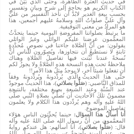
في حديثِ العترةِ الطاهرة، وحتَّى الَّذي بُيِّنَ في
الكتابِ الكريم هو بحاجةٍ إلى شرحٍ وبيانٍ وتفسيرٍ،
بحسبِ بيعةِ الغدير لابُدَّ أن نأخذ التفسير من عليٍّ
وآلِ عليٍّ صلواتُ اللهِ وسلامهُ عليهم أجمعين، هذا
هو المرادُ من معنى التوقيفية.
ما يرتبطُ بصلواتنا المفروضةِ اليومية حينما يتحدَّثُ
المعمَّمون عرضنا عليكم الوائلي وغيرُ الوائلي
يقولون: من أنَّ الصَّلاة جاءتنا في نصوصٍ مُحدَّدةٍ
ثابتةٍ لا نستطيعُ أن نتجاوزها، ويُصوّرون للناسِ أنَّ
نُسخةً عندنا ثُبِّتت فيها تفاصيلُ الصَّلاةِ وهناك
ملاحظةٌ تحت هذهِ النسخة هذهِ الصَّلاةُ ولا يجوزُ لكم
أن تفعلوا شيئاً آخر، لا يوجدُ مِثلُ هذا الأمر!!
حتَّى هذا الحديثُ الَّذي يُردِّدونهُ ويُردِّدونهُ وفقاً
للمذاق النَّاصبي: (
صَلُّوا بصلاتي
)، هذا الحديثُ موجودٌ
عند السُنَّةِ وعند الشيعةِ بصِيغٍ مختلفة، بالنتيجةِ
مضمونُ تلكَ الأحاديث أن نُصلِّي بصلاةِ النَّبي صلَّى
اللهُ عليهِ وآله وهم يُردِّدون هذا الكلام ولا يعلمون
تفاصيل الموضوع.
أنا أسألُ هذا السؤال:
حينما يُحدِّثون الناس هؤلاء
المعمَّمون من أنَّ رسول الله صلَّى اللهُ عليه وآله
قال: (
صَلُّوا بصلاتي
)، أنا أسألهم: هل عندكم روايةٌ
حتى عند السنةِ واضحةٌ عن رسول الله صلَّى اللهُ