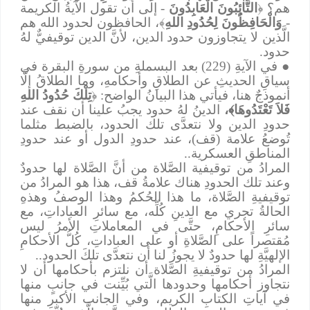
هم؟ ﴿
التَّائِبُونَ الْعَابِدُونَ
- إلى أن تقول الآيةُ الكريمة
-
وَالْحَافِظُونَ لِحُدُودِ اللهِ
﴾، الحافظون لحدود الله هم
الَّذين لا يتجاوزون حدود الدين، لأنَّ الدين توقيفيٌّ لهُ
حدود.
●
في الآيةِ (229) بعد البسملةِ من سورةِ البقرة في
سياقِ الحديثِ عن الطلاقِ وأحكامهِ، وما الطلاقُ إلَّا
أنموذجٌ هنا، فيأتي هذا البيانُ الواضح: ﴿
تِلْكَ حُدُودُ اللهِ
فَلاَ تَعْتَدُوهَا﴾،
الدينُ لهُ حدود يجبُ علينا أن نقف عند
حدودِ الدين ولا نتعدَّى تلك الحدود، بالضبط مثلما
تُوضعُ علامة (قف)، عند حدودِ الدول أو عند حدودِ
المناطقِ العسكرية..
المرادُ من توقيفية الصَّلاة من أنَّ الصَّلاة لها حدودٌ
وعند تلك الحدودِ هناك علامةُ قف، هذا هو المرادُ من
توقيفيةِ الصَّلاة، ما هذا الحُكمُ وهذا الوصفُ وهذهِ
الحالةُ تجري مع الدينِ كُلِّه، مع سائرِ العباداتِ، مع
سائرِ الأحكامِ، حتَّى في المعاملاتِ الأمرُ ليس
مُقتصراً على الصَّلاةِ أو على العباداتِ، كُلُّ الأحكامِ
الإلهيَّةِ لها حدودٌ لا يجوزُ لنا أن نتعدَّى تلكَ الحدود..
المرادُ من توقيفيةِ الصَّلاة أن نلتزم بأحكامها أن لا
نتجاوز أحكامها وحدودها الَّتي بُيِّنت في جانبٍ منها
في آياتِ الكتابِ الكريم، وفي الجانب الأكبرِ منها