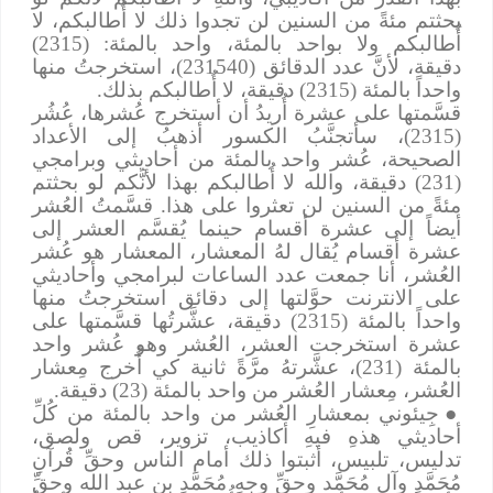
بحثتم مئةً من السنين لن تجدوا ذلك لا أُطالبكم، لا
أُطالبكم ولا بواحد بالمئة، واحد بالمئة: (2315)
دقيقة، لأنَّ عدد الدقائق (231540)، استخرجتُ منها
واحداً بالمئة (2315) دقيقة، لا أُطالبكم بذلك.
قسَّمتها على عشرة أُريدُ أن أستخرج عُشرها، عُشُر
(2315)، سأتجنَّبُ الكسور أذهبُ إلى الأعداد
الصحيحة، عُشر واحد بالمئة من أحاديثي وبرامجي
(231) دقيقة، والله لا أُطالبكم بهذا لأنَّكم لو بحثتم
مئةً من السنين لن تعثروا على هذا. قسَّمتُ العُشر
أيضاً إلى عشرة أقسام حينما يُقسَّم العشر إلى
عشرة أقسام يُقال لهُ المعشار، المعشار هو عُشر
العُشر، أنا جمعت عدد الساعات لبرامجي وأحاديثي
على الانترنت حوَّلتها إلى دقائق استخرجتُ منها
واحداً بالمئة (2315) دقيقة، عشَّرتُها قسَّمتها على
عشرة استخرجت العشر، العُشر وهو عُشر واحد
بالمئة (231)، عشَّرتهُ مرَّةً ثانية كي أُخرج مِعشار
العُشر، مِعشار العُشر من واحد بالمئة (23) دقيقة.
●
جِيئوني بمعشارِ العُشر من واحد بالمئة من كُلِّ
أحاديثي هذهِ فيهِ أكاذيب، تزوير، قص ولصق،
تدليس، تلبيس، أثبتوا ذلك أمام الناس وحقِّ قُرآنِ
مُحَمَّدٍ وآلِ مُحَمَّد وحقِّ وجهِ مُحَمَّدِ بن عبد الله وحقِّ