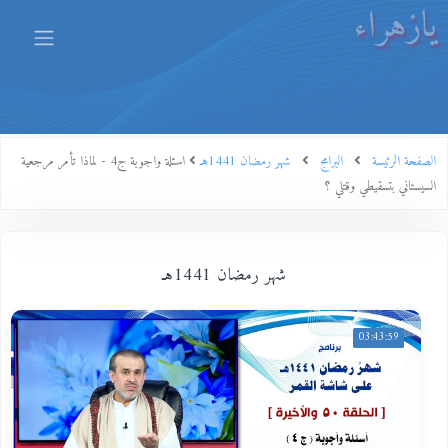
يازهراء
الصفحة الرئيسة
البرامج
شهر رمضان 1441هـ
اسئلة واجوبة ج4 - لماذا تأمر مرجعية
السيستاني بتسقيطي وقتلي ؟
شهر رمضان 1441هـ
03:43:59