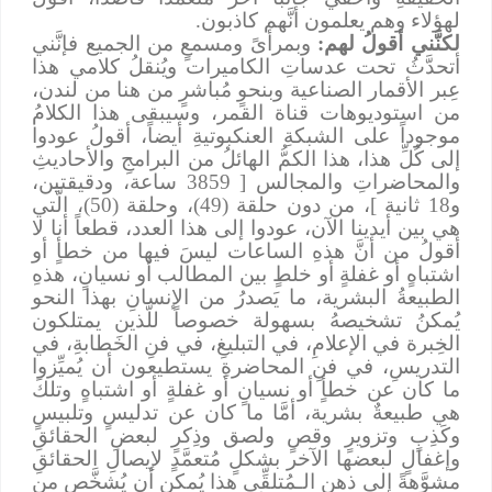
لهؤلاء وهم يعلمون أنَّهم كاذبون.
لكنَّني أقولُ لهم:
وبمرأىً ومسمعٍ من الجميع فإنَّني
أتحدَّثُ تحت عدساتِ الكاميرات ويُنقلُ كلامي هذا
عِبر الأقمار الصناعية وبنحوٍ مُباشرٍ من هنا من لندن،
من استوديوهات قناة القمر، وسيبقى هذا الكلامُ
موجوداً على الشبكةِ العنكبوتيةِ أيضاً، أقولُ عودوا
إلى كُلِّ هذا، هذا الكمُّ الهائلُ من البرامجِ والأحاديثِ
والمحاضراتِ والمجالس [ 3859 ساعة، ودقيقتين،
و18 ثانية ]، من دون حلقة (49)، وحلقة (50)، الَّتي
هي بين أيدينا الآن، عودوا إلى هذا العدد، قطعاً أنا لا
أقولُ من أنَّ هذهِ الساعات ليسَ فيها من خطأٍ أو
اشتباهٍ أو غفلةٍ أو خلطٍ بين المطالب أو نسيانٍ، هذهِ
الطبيعةُ البشرية، ما يَصدرُ من الإنسانِ بهذا النحو
يُمكنُ تشخيصهُ بسهولة خصوصاً للَّذين يمتلكون
الخِبرة في الإعلامِ، في التبليغِ، في فنِ الخَطابةِ، في
التدريسِ، في فنِ المحاضرةِ يستطيعون أن يُميِّزوا
ما كان عن خطأٍ أو نسيانٍ أو غفلةٍ أو اشتباهٍ وتلكَ
هي طبيعةٌ بشرية، أمَّا ما كان عن تدليسٍ وتلبيسٍ
وكَذِبٍ وتزويرٍ وقصٍ ولصق وذِكرٍ لبعضِ الحقائقِ
وإغفالٍ لبعضها الآخر بشكلٍ مُتعمَّدٍ لإيصالِ الحقائقِ
مشوَّهةً إلى ذهنِ الـمُتلقِّي هذا يُمكن أن يُشخَّص من