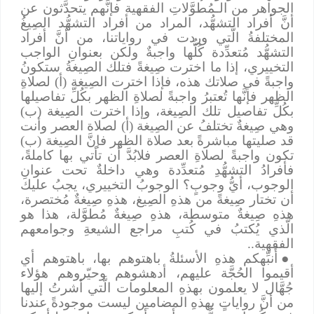
الجواهر من الـمُطوَّلاتِ الفقهية فإنَّهم يتحدَّثون عن
أنَّ أفراد التشهُّد، المراد من أفراد التشهُّد الصِيغُ
المختلفةُ الَّتي وردت في رواياتنا، من أنَّ أفراد
التشهُّد مُتعدِّدة كُلُّها واجبةٌ ولكن بعنوانِ الواجب
التخييري، إذا ما اخترت صِيغةً فتلك الصِيغةُ ستكونُ
واجبةً في صلاتك هذه، فإذا اخترت الصِيغة (أ) لصلاةِ
الظهر فإنَّها تُعتبرُ واجبةً لصلاةِ الظهر بكُلِّ تفاصيلها
بكُلِّ تفاصيل تلك الصِيغة، وإذا اخترت الصِيغة (ب)
وهي صِيغةٌ تختلفُ عن الصِيغة (أ) لصلاة العصر وأنت
قد صليتها مباشرةً بعد صلاة الظهر فإنَّ الصِيغة (ب)
تكون واجبةً لصلاةِ العصر فلابُدَّ أن تأتي بها كاملةً،
فأفرادُ التشهُّدِ مُتعدِّدة وهي داخلةٌ تحت عنوانِ
الوجوب، أيُّ وجوبٍ؟ الوجوبُ التخييري، يجبُ عليك
أن تختار صِيغةً من هذهِ الصِيغ، هذهِ صِيغةٌ مُختصرة،
هذهِ صِيغةٌ متوسطة، هذهِ صِيغةٌ مُطوَّلة، هذا هو
الَّذي يُكتبُ في كُتبِ مراجع الشيعةِ وجوامعهم
الفقهية..
●
أُنبِّهكم هذهِ الأسئلةُ باهتوهم بها، باهتوهم أي
أقيموا الحُجَّة عليهم، أدهشوهم وحيّروهم هؤلاء
جُهَّال لا يعلمون بهذهِ المعلومات الَّتي أشرتُ إليها
من أنَّ رواياتٍ بهذهِ المضامين ليست موجودةً عندنا