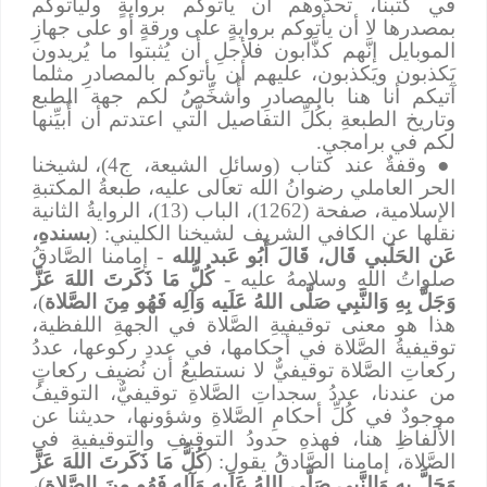
في كُتبنا، تحدُّوهم أن يأتوكم بروايةٍ وليأتوكم
بمصدرها لا أن يأتوكم بروايةٍ على ورقةٍ أو على جهازِ
الموبايل إنَّهم كذَّابون فلأجلِ أن يُثبتوا ما يُريدون
يَكذبون ويَكذبون، عليهم أن يأتوكم بالمصادرِ مثلما
آتيكم أنا هنا بالمصادرِ وأُشخِّصُ لكم جهة الطبع
وتاريخ الطبعةِ بكُلِّ التفاصيل الَّتي اعتدتم أن أُبيِّنها
لكم في برامجي.
●
وقفةٌ عند كتاب (وسائلِ الشيعة، ج4)، لشيخنا
الحر العاملي رضوانُ الله تعالى عليه، طبعةُ المكتبةِ
الإسلامية، صفحة (1262)، الباب (13)، الروايةُ الثانية
نقلها عن الكافي الشريف لشيخنا الكليني: (
بسندهِ،
عَن الحَلَبي قَال، قَالَ أَبُو عَبد الله
- إمامنا الصَّادقُ
صلواتُ اللهِ وسلامهُ عليه -
كُلُّ مَا ذَكَرتَ اللهَ عَزَّ
وَجَلَّ بِهِ وَالنَّبِي صَلَّى اللهُ عَلَيه وَآلِه فَهُو مِنَ الصَّلاة
)،
هذا هو معنى توقيفيةِ الصَّلاة في الجهةِ اللفظية،
توقيفيةُ الصَّلاة في أحكامها، في عددِ ركوعها، عددُ
ركعاتِ الصَّلاة توقيفيٌّ لا نستطيعُ أن نُضيف ركعاتٍ
من عندنا، عددُ سجداتِ الصَّلاةِ توقيفيٌّ، التوقيفُ
موجودٌ في كُلِّ أحكامِ الصَّلاةِ وشؤونها، حديثنا عن
الألفاظِ هنا، فهذهِ حدودُ التوقيفِ والتوقيفيةِ في
الصَّلاة، إمامنا الصَّادقُ يقول: (
كُلُّ مَا ذَكَرتَ اللهَ عَزَّ
وَجَلَّ بِهِ وَالنَّبِي صَلَّى اللهُ عَلَيه وَآلِه فَهُو مِنَ الصَّلاة
)،