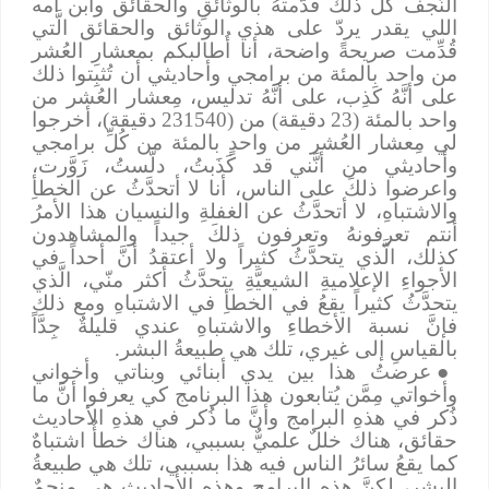
النَّجف كُلُّ ذلك قدَّمتهُ بالوثائقِ والحقائق وابن أمه
اللي يقدر يردّ على هذي الوثائق والحقائق الَّتي
قُدِّمت صريحةً واضحة، أنا أُطالبكم بمعشارِ العُشر
من واحد بالمئة من برامجي وأحاديثي أن تُثبِتوا ذلك
على أنَّهُ كَذِب، على أنَّهُ تدليس، مِعشار العُشر من
واحد بالمئة (23 دقيقة) من (231540 دقيقة)، أخرجوا
لي مِعشار العُشر من واحدٍ بالمئة من كُلِّ برامجي
وأحاديثي من أنَّني قد كَذَبتُ، دلَّستُ، زَوَّرت،
واعرضوا ذلكَ على الناس، أنا لا أتحدَّثُ عن الخطأِ
والاشتباهِ، لا أتحدَّثُ عن الغفلةِ والنسيان هذا الأمرُ
أنتم تعرفونهُ وتعرفون ذلكَ جيداً والمشاهدون
كذلك، الَّذي يتحدَّثُ كثيراً ولا أعتقدُ أنَّ أحداً في
الأجواءِ الإعلاميةِ الشيعيَّةِ يتحدَّثُ أكثر منّي، الَّذي
يتحدَّثُ كثيراً يقعُ في الخطأِ في الاشتباهِ ومع ذلك
فإنَّ نسبة الأخطاءِ والاشتباهِ عندي قليلةٌ جِدَّاً
بالقياسِ إلى غيري، تلك هي طبيعةُ البشر.
●
عرضتُ هذا بين يدي أبنائي وبناتي وأخواني
وأخواتي مِمَّن يُتابعون هذا البرنامج كي يعرفوا أنَّ ما
ذُكر في هذهِ البرامج وأنَّ ما ذُكر في هذهِ الأحاديث
حقائق، هناك خللٌ علميٌّ بسببي، هناك خطأٌ اشتباهٌ
كما يقعُ سائرُ الناس فيه هذا بسببي، تلك هي طبيعةُ
البشر، لكنَّ هذهِ البرامج وهذهِ الأحاديث هي منجمٌ