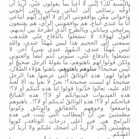
بالنِّسبةِ لك؟ إنَّني لا أعبأ بما يقولون عنّي، أُريدُ أن
أُوجِّه رسالتي إلى أبنائي وبناتي وإلى أخوتي
وأخواتي مِمَّن يوافقونني الرأي لا أقولُ إنَّهم أتباعي
أنا ما عندي أتباع، هم يوافقونني الرأي، هم يقتنعون
ببرامجي وبياناتي وبالطرحِ الَّذي أطرحهُ بين أيديهم،
أقولُ لهؤلاء: لا تنشغلوا بالدِّفاع عنّي فلتذهب
سمعتي إلى الجحيم هذا ليس مُهمَّاً عندي، واللهِ
ليس مُهمَّاً عندي، الـمُهمُ عندي شيءٌ آخر، لا
تنشغلوا بالدفاعِ عنّي، سبُّوني أنتم أيضاً والعنوني
ولكن قولوا لهم باهتوهم، ما يقولهُ الرجل صحيحٌ أو
ليس صحيحاً؟
سلوهم باهتوهم،
باهتوا هؤلاء الضُلَّال،
قولوا لهم؛ هذهِ الوثائقُ الَّتي عرضها هذا الرجل
صحيحةٌ أو ليست صحيحة؟! نحنُ لا نعبأ بهِ، ألا لعنةُ
اللهِ عليه، تعالوا حَدِّثونا قولوا لنا هذهِ كُتبكم أو لا؟!
هذهِ الفيديوات فيديواتكم أو لا؟! هذهِ القبائحُ
قبائحكم أو لا؟! هذهِ الوثائقُ تُدينكم أو لا؟!.. باهتوهم
واصفعوا وجوههم بالحقائقِ والوثائق وكونوا
مطمئنينَ من أنَّ المطالب الَّتي بُيِّنت في هذهِ
البرامج هي في أعلى درجاتِ الوثاقة، كونوا
مطمئنين إنَّني لا أُريدُ أن أضحك عليكم ولا أُريدُ أن
أغشُّكم.