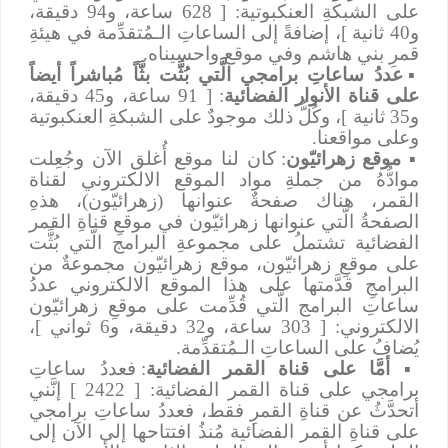
على الشبكةِ العنكبوتية: [ 628 ساعة، و94 دقيقة،
و40 ثانية ]، إضافةً إلى الساعاتِ الـمُتقدِّمة في هيئةِ
قمرِ بني هاشم وفي موقع واحسيناه.
▪
عددُ ساعاتِ برامجي الَّتي بُثَّت بثَّاً مُباشراً أيضاً
على قناة الأنوار الفضائية
: [ 91 ساعة، و45 دقيقة،
و35 ثانية ]، وكُلُّ ذلك موجودٌ على الشبكةِ العنكبوتية
وعلى مواقعنا.
▪
موقع زهرائيّون
: كان لنا موقع أُغلق الآن وجُعِلت
موادُّهُ من جملةِ مواد الموقع الالكتروني لقناة
القمر، هناك صفحةٌ عنوانها (زهرائيّون)، هذهِ
الصفحةُ الَّتي عنوانها زهرائيّون في موقعِ قناةِ القمر
الفضائية تشتملُ على مجموعةِ البرامج الَّتي بُثَّت
على موقعِ زهرائيّون، موقع زهرائيّون مجموعةٌ من
البرامجِ قدَّمتها على هذا الموقع الالكتروني عددُ
ساعاتِ البرامج الَّتي قُدِّمت على موقعِ زهرائيّون
الالكتروني: [ 303 ساعة، و32 دقيقة، و6 ثواني ]،
يُضافُ على الساعاتِ الـمُتقدِّمة.
▪
أمَّا على قناة القمر الفضائية
: فعددُ ساعاتِ
برامجي على قناة القمر الفضائية: [ 2422 ] إنَّني
أتحدَّثُ عن قناةِ القمرِ فقط، فعددُ ساعاتِ برامجي
على قناةِ القمر الفضائية مُنذُ افتتاحها إلى الآن إلى