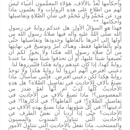
وأحكامها تُعدُّ بالآلاف، هؤلاءِ المعمَّمون أغبياء ليسَ
لهم من اطلاعٍ على هذهِ الروايات ولا يعلمون ماذا
ورد عن مُحَمَّدٍ وآلِ مُحَمَّدٍ في شأنِ الصَّلاةِ وتفاصيلها
وأحكامها. **
فهذا هو السؤالُ الأول: هل عندكم روايةٌ عن رسولِ
الله صلَّى اللهُ عليه وآله فيها صلاةُ رسولِ الله من
أولها إلى آخرها بألفاظها وحدودها وتفاصيلها حتَّى
ولو بألفاظها فقط، وهناك أمرٌ وتوضيحٌ في نهايتها
من أنَّ صلاة رسولِ الله هكذا ولا يجوزُ لكم أن
تُضيفوا شيئاً عليها، أو أن تحذفوا شيئاً منها، ما عندنا
روايةٌ كهذا، إذا كان عندهم رواية هكذا فليُبرزوها لنا.
دعيني افترض أنَّهم أبرزوا لنا روايةً هكذا ولا توجدُ
روايةٌ هكذا لكن دعيني أفترض.. فإنَّني سأسألُ: ماذا
نصنعُ بألافِ الأحاديثِ في تفاصيلِ الصَّلاة؟ هل هذهِ
الأحاديثُ كُلُّها كَذِبٌ أم أنَّها لغوٌ صَدرَ من
المعصومين؟! ماذا نَصنعُ بألافٍ من الأحاديثِ في
تفاصيلِ الصَّلاة؟! في ألفاظها؟! في أذكارها؟! في
أدعيتها؟! في كُلِّ شؤونها، ماذا نصنعُ بهذهِ الألافِ من
الأحاديث؟ حتَّى إذا أردنا أن نغضَّ الطرف عن
الأحاديثِ الَّتي تتناولُ المندوبَ والمسنونَ
والمستحب، ماذا نفعلُ بالأحاديثِ الَّتي تتناولُ الأمور