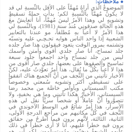
●
ملاحظات:
الموضوعُ الَّذي أراهُ مُهمَّاً على الأقل بالنِّسبةِ لي قد
لا يكونُ مُهمَّاً بالنِّسبةِ لكم؛ بدأت حملةُ تسقيطٍ
وتشويهٍ لي وهذا الأمرُ ليسَ مُهمَّاً، أنا أتعايشُ معَ
هذهِ الحالةِ صدقوني مُنذُ سنة (1981)، وبالنِّسبةِ لي
هذا الأمرُ لا أعبأ بهِ مُطلقاً، مو عندنا بالتعابير
الشعبية إذا واحد الناس هوايه تحـﭽـي عليه وتسبّه
وتشتمه بمرور الوقت يتعود فيقولون هذا صار جلده
جلد تمساح، أنا صار جلدي أقوى وأمتن وأسمك
ليس من جلد تمساح واحد اجمعوا جلود سبعة
تماسيح وألصقوها على بعضها، جلدي صار أقوى من
هذا لا أعبأ بكُلِّ ما يُقال، هذا أمرٌ تعوَّدتُ عليه، لكنَّ
الأخبار تأتيني من النَّجف من أنَّ الجميع هناك اتفقوا
على تسقيطي أكثر وتشويه سُمعتي وخصوصاً
مكتب السيستاني وبأوامر خاصَّة من محمد رضا
السيستاني، الأخبارُ هكذا تأتيني وما هي بخفيةٍ، ولا
تتصوَّروا أنَّ عاملاً أو شخصاً سريَّاً نقل لي هذهِ
الأسرار، هذا أمرٌ شائعٌ في الوسطِ الآخوندي في
النَّجف في كُلِّ مكاتبهم من مراجعِ الدرجةِ الأولى،
الثانية، الثالثة، لأنَّهم يرون فيما أطرحُ من حقائق
يرون فيهِ خطراً عليهم، أنا لا أرى خطراً في ذلك
عليهم الشيعةُ ديخيّون ومُستسلمون لكم أين هو