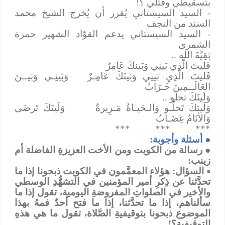
بتسقيطي وقتلي ؟!
- السيد السيستاني يُقرر أن يُخرج الشيخ محمد
السند من النجف
- السيد السيستاني يدعم القوّاد الشهير حمزة
الشمري
بَقِيَّةَ الله ..
فَليتَ الَّذِي بَينِي وَبَينكَ عَامِرٌ
فَليتَ الَّذِي بَينِي وَبَينَكَ عَامِـرٌ
وَبَينِـي وَبَيــنَ
العَالَــمِينَ خَـرَابُ
وَلَيتَكَ تحلو ..
وَلَيتكَ تَحلُـو وَالـحَيـاةُ مَـرِيرةٌ
وَلَيتَكَ تَرضَى
وَالأنَامُ غِضَـابُ
***
***
***
●
أسئلة وأجوبة:
●
رسالة من الكويت ومن الأخت العزيزةِ الفاضلة أم
زينب:
▪
السؤال:
هؤلاء المعمَّمون في الكويت ذبحونا إذا ما
تحدَّثنا عن ذِكرِ أمير المؤمنين في التشهُّدِ الوسطي
والأخير في الصلواتِ المفروضةِ اليومية، تقول إذا ما
سألناهم، إذا ما تحدَّثنا، إذا ما فتح أحدٌ فمهُ بهذا
الموضوع ذبحونا بتوقيفيةِ الصَّلاة، تقول ما هي هذهِ
التوقيفية؟!