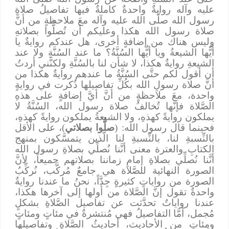
عليه وآله روايةٌ واحدةٌ كاملةٌ فيها تفاصيلُ صلاةِ
رسول الله صلَّى الله عليه وآله معَ ملاحظةٍ من أنَّ
صلاة رسول الله هكذا وعليكم أن تُصلُّوا بصلاتهِ
وليس هناك من إضافةٍ أخرى، هل عندكم روايةٌ يا
أيُّها الشيعةُ ويا أيُّها السُنَّةُ؟ ما عند السُنَّةِ ولا عند
الشيعةِ روايةٌ هكذا، لا شأن لنا بالسُنَّةِ ولكنَّني أردتُ
أن أقول لكم حتَّى السُنَّةُ ما عندهم روايةٌ هكذا من
أنَّ صلاة رسولِ الله بكُلِّ تفاصيلها ذُكرت في روايةٍ
واحدة، معَ ملاحظةٍ من أنَّ أيَّ إضافةٍ على هذهِ
الصَّلاة فإنَّها تُخالفُ صلاة رسول الله، السُنَّةُ لا
يملكون روايةً كهذهِ، ولا الشيعةُ يملكون روايةً كهذهِ،
فحينما قال رسول الله: (
صلُّوا بصلاتي
)، على الأقل
بالنِّسبةِ لنا، بالنِّسبةِ لنا الَّذين يتمسَّكون بمنهج
الكتابِ والعترة معنى أنَّنا نُصلِّي بصلاةِ رسول الله
أنَّنا نُصلِّي بصلاةِ إمامِ زماننا بصلاتهم جميعاً، لأنَّ
الصورة النهائية للصَّلاة هي جامعٌ مُركَّب، نُركِّبُ
الصورة من رواياتٍ كثيرةٍ جِدَّاً، نحنُ ما عندنا روايةٌ
واحدةٌ تقول إنَّ الصَّلاة من أولها إلى آخرها هكذا،
عندنا رواياتٌ تحدَّثت عن تفاصيل الصَّلاةِ بشكلٍ
مُجمل، أمَّا التفاصيلُ فهي مُنتشرةٌ في مئاتٍ ومئاتٍ
ومئاتٍ من الأحاديث، أحاديثُ الصَّلاةِ وتفاصيلها