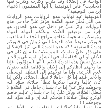
الواجبة في الصَّلاة وقد كَثُرت وكَثُرت وكَثُرت فيها
الأحاديث؟ فأين التوقيفيةُ يا أيُّها المعمَّمون الأغبياء
أين هي التوقيفية؟!
التوقيفيةُ عند نهاياتِ هذهِ الروايات، هذهِ الرواياتُ
هي الَّتي تُمثِّلُ حدود الصَّلاة، فذِكرُ عليٍّ جاء في هذهِ
الروايات، ذِكرُ عليٍّ هو داخلٌ في هذهِ الحدود، هو
جُزءٌ من توقيفيةِ الصَّلاة ولكنَّكم أغبياء، أغبياء
رؤوسكم مشحونةٌ بثقافةِ مراجعِ النَّجفِ الشافعية،
قلوبكم مدودةٌ هذهِ الدودةُ الَّتي تَنبشُ في قلوبكم
(دودةُ السقيفة !!!)، هذهِ الدودةُ الَّتي تُثيرُ الإشكال
على ذِكرِ عليٍّ صلواتُ اللهِ وسلامهُ عليه إن كان في
الأذانِ أو في الإقامةِ أو في التشهُّد الوسطي والأخير
تنبشُ تنبشُ هذهِ الدودةُ فيكم يا أيُّها المدوِّدُون، فإذا
ما وجَّهتم أنظاركم إلى الأذانِ والإقامة قُلتم بعنوانِ
عَدمِ الجُزئية، وإذا ما توجَّهتم إلى التشهُّد الوسطي
والأخير قُلتم إذا كان جاهلاً لا تَبطُل الصَّلاة، ولكن إذا
كان عالِماً وعامداً بذكرها تَبطُلُ صلاتهُ، سوَّد الله
وجوهكم ذِكرُ عليٍّ إذا جاء بلسانِ جاهلٍ في الصَّلاةِ لا
يُبطلُ الصَّلاة، وذِكرُ عليٍّ إذا جاء بلسانِ عالِـمٍ قاصدٍ
لذِكرهِ تبطُلُ صلاتهُ!! قبَّحكم الله إي والله سوَّد الله
وجوهكم !!!
فما عندنا روايةٌ تُحدِّثنا عن التفاصيلِ على الأقل عن