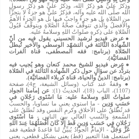
وذِكرُ عليٍّ هو ذِكرُ الله، وذِكرُ عليٍّ هو ذِكرُ رسولِ
الله صلَّى الله عليه وآله، فذِكرُ عليٍّ هو جزءٌ لا يتجزَّأ
من الصَّلاةِ بل هو جزءٌ واجبٌ فيها بل هو الجزءُ الأهمُ
والأفضلُ والَّذي تتوقَّفُ صحَّةُ الصَّلاةِ ويتوقَّفُ قَبُولُ
الصَّلاةِ على ذِكرهِ صلواتُ اللهِ وسلامهُ عليه.
●
عرض فيديو لرشيد الحسيني يقول فيه من أنّ
الشّهادة الثّالثة في التشهّد الوسطي والأخير تُبطلُ
الصّلاة (برنامج: فقه المصطفى، قناة الفرات
الفضائيَّة).
●
عرض فيديو للشيخ محمد كنعان وهو يُجيب فيه
بتردُّد عن سؤالٍ حول ذكر الشّهادة الثالثة في الصّلاة
(برنامج: الدينُ والحياة، قناة كربلاء الفضائيَّة).
●
وقفةٌ عند كتاب (وسائل الشيعة، ج4)، صفحة
(1107)، الباب (18)، الحديثُ (1):
عن إمامنا الجواد
صلواتُ اللهِ وسلامهُ عليه
:
مَا اسْتَوى رَجُلانِ في
حَسَبٍ وَدِين
- ما استوى يعني ما تساويا، والحسبُ
قد تُطلقُ على الأخلاقِ وكرمِ النفس وقد تُطلقُ على
السُّمعةِ والنَّسبِ العالي بين الناس -
مَا اسْتَوى
رَجُلانِ في حَسَبٍ وَدِينٍ قَط إِلَّا كَانَ أَفْضَلُهُمَا عِندَ اللهِ
عَزَّ وَجَلَّ
- الإمامُ الجوادُ يُبيِّنُ لنا قاعدةً قطعية فقد
استعمل هذا التعبير (قط) يعني بشكلٍ قطعي، يعني