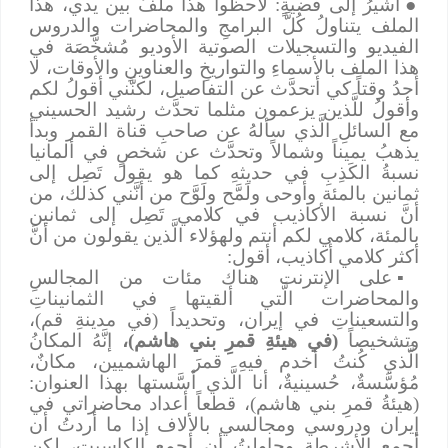
●
أُشيرُ إلى قضيةٍ: لاحظوا هذا ملفٌّ بين يدي، هذا
الملف يتناولُ كُلَّ البرامجِ والمحاضرات والدروس
الفيديو والتسجيلات الصوتية الأوديو مُشخَّصَة في
هذا الملف بالأسماءِ والتواريخِ والعناوينِ والأوقات، لا
أجدُ وقتاً كي أتحدَّث عن التفاصيل، لكنَّني أقولُ لكم
وأقولُ للَّذين يزعمون مثلما تحدَّث رشيد الحسيني
مع السائلِ الَّذي سألهُ عن صاحبِ قناة القمر وبدأ
يذهبُ يميناً وشمالاً وتحدَّث عن شخصٍ في ألمانيا
نسبةُ الكَذِبِ في حديثهِ كما هو يقول تَصِل إلى
ثمانين بالمئة وأوحى ولَمَّح ولَوَّح من أنَّني كذلك، من
أنَّ نسبة الأكاذيب في كلامي تَصِل إلى ثمانين
بالمئة، كلامي لكم أنتم ولهؤلاء الَّذين يقولون من أنَّ
أكثر كلامي أكاذيب، أقول:
▪
على الإنترنت هناك مئات من المجالسِ
والمحاضرات الَّتي ألقيتها في الثمانيناتِ
والتسعيناتِ في إيران، وتحديداً (في مدينةِ قم)،
وتشخيصاً
(في هيئةِ قمرِ بني هاشم)،
إنَّهُ المكانُ
الَّذي كُنتُ أخدم فيهِ قمرَ الهاشميين، مكانٌ،
مُؤسَّسةٌ، حُسينيةٌ، أنا الَّذي أسَّستها بهذا العنوان:
(هيئةُ قمرِ بني هاشم)، قطعاً أعداد محاضراتي في
إيران ودروسي ومجالسي بالألاف إذا ما أردتُ أن
أجمع الأشرطة وحاولتُ أن أجمع الكاسيت، لكن