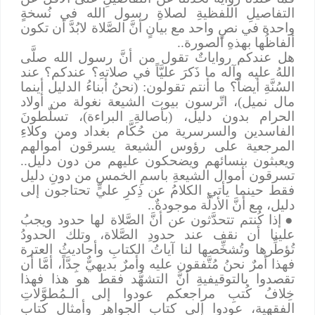
التفاصيلِ اللفظيةِ لصلاةِ رسول الله في نُسخةٍ
واحدة في نصٍ واحد مع بيانٍ أنَّ الصَّلاة لابُدَّ أن تكون
ألفاظُها بهذهِ الصورة..
هل عندكم رواياتٌ تقول من أنَّ رسول الله صلَّى
اللهُ عليه وآله ما ذَكرَ عليَّاً في صلاتهِ؟ عندكم؟ عند
السُنَّةِ أيضاً؟ ما أنتم تقولون: (نحنُ أبناءُ الدليل أينما
مال نميل)، اتّرسون بيوت الشيعة نغولة من أولاد
الحرام بدون دليل، (بأصالةِ البراءة)، تسلّطونَ
الفاسدين والسرسرية من حُكَّام بغداد ومن وكلاءِ
المرجعية على رؤوس الشيعة يسرقون أموالهم
ويعبثون بنسائهم ويضحكون عليهم من دون دليل..
تسرقون أموال الشيعةِ باسمِ الخمس من دونِ دليل
فقط حينما يأتي الكلامُ عن ذِكرِ عليٍّ تحتاجون إلى
دليل، مع أنَّ الأدلَّة موجودةٌ..
●
إذا كُنتم تتحدَّثون عن أنَّ الصَّلاة لها حدود ويجبُ
علينا أن نقف عند حدودِ الصَّلاة، وتلك الحدودُ
تُؤطِّرها وتُشخِّصها لنا آياتُ الكتابِ وأحاديثُ العترة
فهذا أمرٌ نحنُ مُتَّفقون عليه وأمرٌ بديهيٌّ جِدَّاً، أمَّا أن
تقصدوا بالتوقيفيةِ أنَّ التشهُّد فقط هو هذا فهذا
خِلافُ كُتبِ مراجعكم عودوا إلى الـمُطوَّلاتِ
الفقهية، عودوا إلى كتاب الجواهر وأمثال كتاب