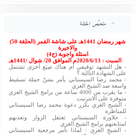
ملخـّص الحلقة
شهر رمضان 1441هـ على شاشة القمر (الحلقة 50)
والاخيرة
اسئلة واجوبة (ج4)
السبت : 2020/6/13م الموافق 20/ شوال /1441هـ
- هل التشهد توقيفي أم هناك صِيَغ أخرى تشتمل
على الشهادة الثالثة ؟
- محمد رضا السيستاني يأمر بشنّ حملة تسقيط
واسعة ضد الشيخ الغزي
- ما يقرب من 4000 ساعة من برامج الشيخ الغزي
متوفرة على الانترنيت
- الشيح الغزي يكرر دعوة محمد رضا السيستاني
للمناظرة
- جلاوزة السيستاني تعتقل الزوار وتعذبهم
لمتابعتهم برامج الشيخ الغزي
- الشيخ الغزي : لماذا تأمر مرجعية السيستاني