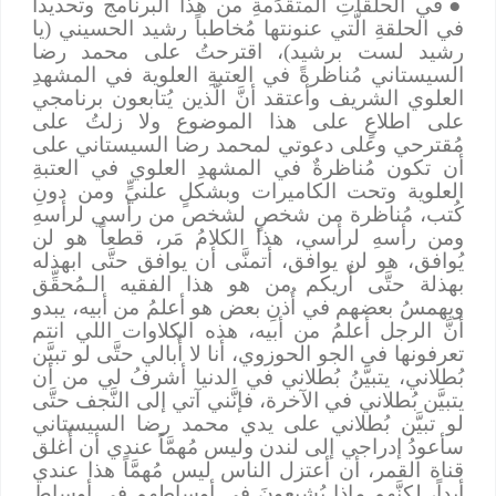
●
في الحلقاتِ المتقدِّمةِ من هذا البرنامج وتحديداً
في الحلقةِ الَّتي عنونتها مُخاطباً رشيد الحسيني (يا
رشيد لست برشيد)، اقترحتُ على محمد رضا
السيستاني مُناظرةً في العتبةِ العلوية في المشهدِ
العلوي الشريف وأعتقد أنَّ الَّذين يُتابعون برنامجي
على اطلاعٍ على هذا الموضوع ولا زلتُ على
مُقترحي وعلى دعوتي لمحمد رضا السيستاني على
أن تكون مُناظرةٌ في المشهدِ العلوي في العتبةِ
العلوية وتحت الكاميرات وبشكلٍ علنيٍّ ومن دونِ
كُتب، مُناظرة من شخصٍ لشخص من رأسي لرأسهِ
ومن رأسهِ لرأسي، هذا الكلامُ مَر، قطعاً هو لن
يُوافق، هو لن يوافق، أتمنَّى أن يوافق حتَّى ابهذله
بهذلة حتَّى أُريكم من هو هذا الفقيه الـمُحقِّق
ويهمسُ بعضهم في أُذنِ بعض هو أعلمُ من أبيه، يبدو
أنَّ الرجل أعلمُ من أبيه، هذه الكلاوات اللي انتم
تعرفونها في الجو الحوزوي، أنا لا أُبالي حتَّى لو تبيَّن
بُطلاني، يتبيَّنُ بُطلاني في الدنيا أشرفُ لي من أن
يتبيَّن بُطلاني في الآخرة، فإنَّني آتي إلى النَّجف حتَّى
لو تبيَّن بُطلاني على يدي محمد رضا السيستاني
سأعودُ إدراجي إلى لندن وليس مُهمَّاً عندي أن أُغلق
قناة القمر، أن أعتزل الناس ليس مُهمَّاً هذا عندي
أبداً، لكنَّهم ماذا يُشِيعونَ في أوساطهم في أوساط