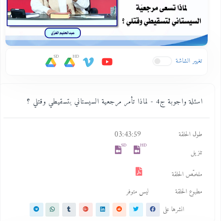
SD
HD
تغيير الشاشة
اسئلة واجوبة ج4 - لماذا تأمر مرجعية السيستاني بتسقيطي وقتلي ؟
03:43:59
طول الحلقة
SD
HD
تنزيل
ملخـّص الحلقة
مطبوع الحلقة
ليس متوفر
انشرها على