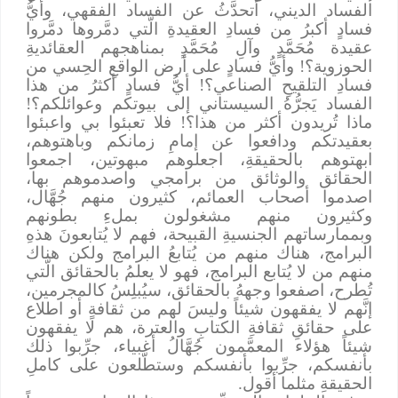
الفساد الديني، أتحدَّثُ عن الفساد الفقهي، وأيُّ
فسادٍ أكبرُ من فسادِ العقيدةِ الَّتي دمَّروها دمَّروا
عقيدة مُحَمَّدٍ وآلِ مُحَمَّدٍ بمناهجهم العقائديةِ
الحوزوية؟! وأيُّ فسادٍ على أرض الواقعِ الحِسي من
فسادِ التلقيحِ الصناعي؟! أيُّ فسادٍ أكثرُ من هذا
الفساد يَجرُّهُ السيستاني إلى بيوتكم وعوائلكم؟!
ماذا تُريدون أكثر من هذا؟! فلا تعبئوا بي واعبئوا
بعقيدتكم ودافعوا عن إمامِ زمانكم وباهتوهم،
ابهتوهم بالحقيقةِ، اجعلوهم مبهوتين، اجمعوا
الحقائق والوثائق من برامجي واصدموهم بها،
اصدموا أصحاب العمائم، كثيرون منهم جُهَّال،
وكثيرون منهم مشغولون بملءِ بطونهم
وبممارساتهم الجنسيةِ القبيحة، فهم لا يُتابعونَ هذهِ
البرامج، هناك منهم من يُتابعُ البرامج ولكن هناك
منهم من لا يُتابع البرامج، فهو لا يعلمُ بالحقائق الَّتي
تُطرح، اصفعوا وجههُ بالحقائق، سيُبلِسُ كالمجرمين،
إنَّهم لا يفقهون شيئاً وليسَ لهم من ثقافةٍ أو اطلاع
على حقائقِ ثقافةِ الكتابِ والعترة، هم لا يفقهون
شيئاً هؤلاء المعمَّمون جُهَّالُ أغبياء، جرِّبوا ذلك
بأنفسكم، جرِّبوا بأنفسكم وستطّلعون على كاملِ
الحقيقةِ مثلما أقول.