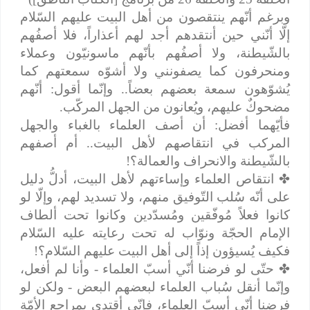
وبرغم أنّهم ينتقصون من أهل البيت عليهم السّلام
إلّا أنّني حين أنتقدهم أجد لهم أعذاراً، فلا أصفُهم
بالشّيطنة، ولا أصفُهم بأنّهم ماسونيّون وعملاء
ومنحرفون كما يصفونني ولا أشوّه سمعتهم كما
يُشوّهون سمعة بعضهم بعضاً.. وإنّما أقول: أنّهم
مضحوكٌ عليهم، ويُعانون من الجهل المركّب.
فأيّهما أفضل: أن أصف العلماء بالغباء والجهل
المركب في انتقاصهم لأهل البيت.. أم أصفهم
بالشّيطنة والانحراف والعمالة؟!
✤
انتقاص العلماء وإساءتهم لأهل البيت، أدلُّ دليل
على أنّه سُلب التّوفيق منهم، ولا تسديد لهم، وإلّا لو
كانوا فعلاً مُوفّقين ومُسدّدين وكانوا تحت ألطاف
الإمام الحجّة ونوّاب له تحت رعايته عليه السّلام
فكيف يُسيؤون إذاً إلى أهل البيت عليهم السّلام؟!
✤
حتّى لو فرضنا أنّي أسبّ العلماء - وأنا لم أفعل،
وإنّما أنقل سُباب العلماء لبعضهم البعض - ولكن لو
فرضنا أنّي أسبّ العلماء، فإنّي أقتدي بمراجع الأمّة