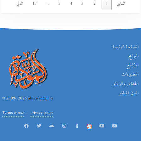
السابق
1
2
3
4
5
…
17
التالي
الصفحة الرئيسة
البرامج
المقاطع
المطبوعات
الحقائق والوثائق
البث المباشر
© 2009- 2026
almawaddah.be
Terms of use
Privacy policy