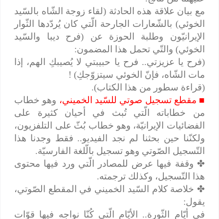
مع بيان علاقة هذه الحادثة (لقاء زوجة الشّاه بالسّيد
الخوئي) بالشّعارات الجارحة الّتي كان يُردّدها الثّوار
الإيرانيّون وطلبة الحوزة عن (فرح ديبا والسّيد
الخوئي) والتّي تحمل هذا المضمون:
(فرح يا عزيزتي.. فرح يا حبيبتي لا يُصيبكِ الهم، إذا
مات الشّاه، فإنّ الخوئي سيتزوّجكِ) !
(قراءة سطور من هذا الكتاب).
■
مقطع تسجيل صوتي للسّيد الخميني،
وهو خطاب
من خطاباته الّتي تُبث في أحيان كثيرة على
الفضائيات الإيرانيّة، وهو خطاب بُثّ على التلفزيون،
ولكنّنا حين بحثنا لم نجد الفيديو.. فقط وجدنا هذا
التّسجيل الصّوتي وهو تسجيل بالّلغة الفارسيّة.
✤
وقفة فيها عرض للمصادر الّتي ورد فيها محتوى
هذا التّسجيل، وكذلك ترجمته.
✤
خلاصة كلام السّيد الخميني في المقطع الصّوتي،
يقول:
في أيّام الثّورة.. الأيّام الّتي كُنّا نواجه فيها قوّات