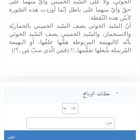
الخوئي، ولا على السّيد الخميني وأيّ منهما على
حقّ وأيّ منهما على باطل إنّما أوردت هذه الصّورة
لأبيّن هذه النّقطة:
أنّ السّيد الخوئي يصف السّيد الخميني بالحماريّة
والاستحمار، والسّيد الخميني يصف السّيد الخوئي
بأنّه كالبهيمة المربوطة همُّها علفُها، أو البهيمة
المُرسلة شُغلها تقمُّمها..!! (فَمَن الّذي سبّ مَن..؟!)
حلقات البرنامج
الملف