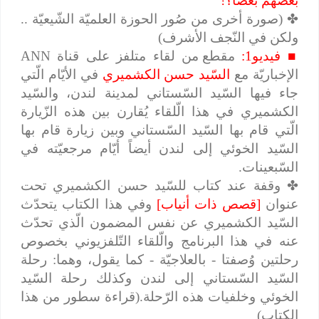
بعضهم بعضاً؟!
✤
(صورة أخرى من صُور الحوزة العلميّة الشّيعيّة ..
ولكن في النّجف الأشرف)
■
فيديو1:
مقطع من لقاء متلفز على قناة
ANN
الإخباريّة مع
السّيد حسن الكشميري
في الأيّام الّتي
جاء فيها السّيد السّستاني لمدينة لندن، والسّيد
الكشميري في هذا الّلقاء يُقارن بين هذه الزّيارة
الّتي قام بها السّيد السّستاني وبين زيارة قام بها
السّيد الخوئي إلى لندن أيضاً أيّام مرجعيّته في
السّبعينات.
✤
وقفة عند كتاب للسّيد حسن الكشميري تحت
عنوان
[قصص ذات أنياب]
وفي هذا الكتاب يتحدّث
السّيد الكشميري عن نفس المضمون الّذي تحدّث
عنه في هذا البرنامج والّلقاء التّلفزيوني بخصوص
رحلتين وُصفتا - بالعلاجيّة - كما يقول، وهما: رحلة
السّيد السّستاني إلى لندن وكذلك رحلة السّيد
الخوئي وخلفيات هذه الرّحلة.(قراءة سطور من هذا
الكتاب)