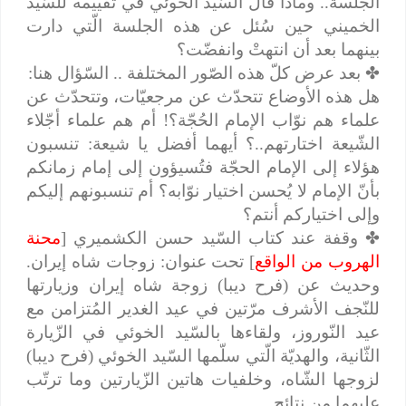
الجلسة.. وماذا قال السّيد الخوئي في تقييمه للسّيد
الخميني حين سُئل عن هذه الجلسة الّتي دارت
بينهما بعد أن انتهتْ وانفضّت؟
✤
بعد عرض كلّ هذه الصّور المختلفة .. السّؤال هنا:
هل هذه الأوضاع تتحدّث عن مرجعيّات، وتتحدّث عن
علماء هم نوّاب الإمام الحُجّة؟! أم هم علماء أجّلاء
الشّيعة اختارتهم..؟ أيهما أفضل يا شيعة: تنسبون
هؤلاء إلى الإمام الحجّة فتُسيؤون إلى إمام زمانكم
بأنّ الإمام لا يُحسن اختيار نوّابه؟ أم تنسبونهم إليكم
وإلى اختياركم أنتم؟
✤
وقفة عند كتاب السّيد حسن الكشميري [
محنة
الهروب من الواقع
] تحت عنوان: زوجات شاه إيران.
وحديث عن (فرح ديبا) زوجة شاه إيران وزيارتها
للنّجف الأشرف مرّتين في عيد الغدير المُتزامن مع
عيد النّوروز، ولقاءها بالسّيد الخوئي في الزّيارة
الثّانية، والهديّة الّتي سلّمها السّيد الخوئي (فرح ديبا)
لزوجها الشّاه، وخلفيات هاتين الزّيارتين وما ترتّب
عليهما من نتائج.