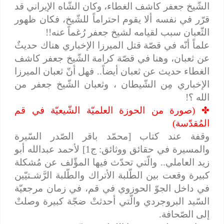
الشّيخ جعفر كاشف الغطاء، وكان الشّاه الإيراني قد
قرّر في نفسه ألا يقوم احتراماً للشّيخ، فكان ظهور
الثّعبان سبب لقيامه لشيخ جعفر رُغماً عنه!!
علماً أنّه في قصّة قتل الميرزا الإخباري هناك حديثٌ
عن ثعبان، وهنا في قصّة كرامة الشّيخ جعفر كاشف
الغطاء حديث عن ثعبان أيضاً.. فهل أنّ ثعبان الميرزا
الإخباري مِن الشّيطان ، وثعبان الشّيخ جعفر من
الله ؟!
✤
(صورة من الحوزة العلميّة الشّيعيّة في قم
المُقدّسة)
وقفة عند كتاب [محمّد باقر الصّدر السّيرة
والمسيرة في حقائق ووثائق: ج1] لأحمد عبدالله أبو
زيد العاملي.. والّتي تحدّث فيها المؤّلف عن مُشكلة
كبيرة وقعت بين الطّلبة الأتراك والطّلبة الرَّشـتيّين
في داخل الجوّ الحوزوي في قم، في زمان مرجعيّة
السّيد البروجردي والّتي أحدثتْ ضجّة كبيرة وصلتْ
إلى الصّحافة.