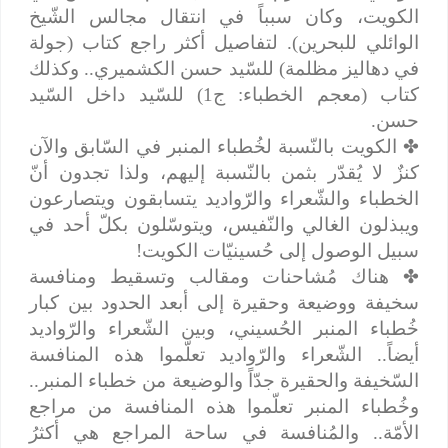
الكويت، وكان سبباً في انتقال مجالس الشّيخ
الوائلي للبحرين). لتفاصيل أكثر راجع كتاب (جولة
في دهاليز مظلمة) للسّيد حسن الكشميري.. وكذلك
كتاب (معجم الخطباء: ج1) للسّيد داخل السّيد
حسن.
✤
الكويت بالنّسبة لخُطباء المنبر في السّابق والآن
كنزٌ لا يُقدّر بثمن بالنّسبة إليهم، ولذا تجدون أنّ
الخطباء والشّعراء والرّواديد يتسابقون ويتصارعون
ويبذلون الغالي والنّفيس، ويتوسّلون بكلّ أحد في
سبيل الوصول إلى حُسينيّات الكويت!
✤
هناك مُشاحنات ومقالب وتسقيط ومنافسة
سخيفة ووضيعة وحقيرة إلى أبعد الحدود بين كبار
خُطباء المنبر الحُسيني، وبين الشّعراء والرّواديد
أيضاً.. الشّعراء والرّواديد تعلّموا هذه المنافسة
السّخيفة والحقيرة جدّاً والوضيعة من خطباء المنبر..
وخُطباء المنبر تعلّموا هذه المنافسة من مراجع
الأمّة.. والمُنافسة في ساحة المراجع هي أكثرُ