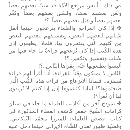
في ذلك.. أليس مراجع الأمّة قد سبّ بعضهم بعضاً
ولَعَن بعضهم بعضاً، وفسّق بعضهم بعضاً وكفّر
بعضهم بعضاً ويقتل بعضهم بعضاً..؟!
✤
إذا كان المراجع والعلماء ينزعجون حينما أنقل
سُبابهم لبعضهم البعض، وتفسيقهم لبعضهم البعض
مِن كتبهم الّتي يفتخرون بها، فلماذا يطبعون إذن
هذه الكُتب إذا كان يُزعجهم قراءةُ ما جاء فيها من
سُباب وتفسيق وتكفير..؟!
أليسوا يطبعونها حتّى يقرأها النّاس..؟!
النّاس لا يملكون وقتاً للقراءة، أنـا أقرأ لهم قراءة
مُتلفزة.. فلماذا الانزعاج من قراءة هذه الكُتب الّتي
طبعتموها؟! لماذا كتبتموها إذن إذا كنتم لا تُريدون
لها أن تُقرأ؟!
✤
نموذج آخر من أكاذيب العلماء ما جاء في سياق
كرامات الشّيخ جعفر كاشف الغطاء المذكورة في
كتاب [قصص العلماء] للميرزا محمّد التّنكابني..
وقضيّة ظهور ثعبان للشّاه الإيراني حينما دخل عليه