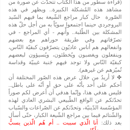
(قراءة سطور من هذا الكتاب تتحدّث عن صورة من
مشاهد هذه المُشكلة الكبيرة.. ويظهر في هذه
الصّورة
حال كبار مراجع الشّيعة بما فيهم السّيد
البروجردي حينما اجتمعوا سويّاً به من أجل حلّ هذه
المشكلة بين الطّلبة.. وأّنهم - أي المراجع - في
تصرّفاتهم وفي طريقة حوراهم مع بعضهم
وانفعالهم هم أناس عاديّون يتصرّفون كبقيّة النّاس،
وينفعلون ويغضبون ويُخطئون، ويُسيؤون لبعضهم
كبقيّة النّاس ولا توجد فيهم جَنبة غيبيّة وقداسة
تُميّزهم عن غيرهم).
✤
لا أريدُ من خلال عرض هذه الصّور المختلفة أن
أحكم على أحد بأنّه على حق أو أنّه على باطل..
فليس هدفي هذا، وإنّما هدفي أن أعرض لكم صوراً
تحدّثكم عن الواقع الطّبيعي البشري العادي لهذه
المؤسّسة الدّينيّة، وتحدّثكم عن الصّراعات والسّباب
والشّتائم فيما بين مراجع الشّيعة الكبار، حتّى أسأل
بعد ذلك:
أنا الّذي سببت .. أم هُم الّذين يسبُّ