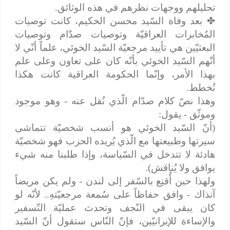
تحليلهم ووجهات نظرهم في هذه الوثائق.
✤
بعد وفاة السّيد محسن الحكيم، كانت توصيات
المُخابرات العراقيّة وتوصيات صدّام وتوصيات
البعثيّين هي تأييد مرجعيّة السّيد الخوئي، علماً أنّي لا
أتّهم السّيد الخوئي بأنّه كان على تعاون وعلى علم
بهذا الأمر، وإنّما الحكومة العراقية كانت هكذا
تُخطط.
وهذا نصّ كلام صدّام الّذي نُقل عنه - وهو موجود
وموثّق - يقول:
(أنّ السّيد الخوئي هو أنسب شخصيّة تتماشى
سيرتها وطبيعتها مع الّذي يُريده الحزب فهو شخصيّة
هادئة لا تتدخل في السّياسة، وإذا طلبنا منه شيء
يوافق ولا يُناقش).
ولهذا حين أُقنِع بالسّفر إلى لندن - ولم يكن مريضاً
آنذاك - وافق حفاظاً على سُمعة مرجعيّتهِ.. لأنّه لو
كان يبقى في النّجف وتحدث عمليّة التّسفير
والإساءة للإيرانيّين، فإنّ النّاس ستقول أنّ السّيد