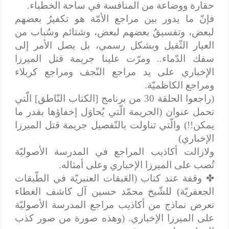
حقارة ووضاعة من المنافسة في ساحة الخطباء.
فإنّ ما يدور بين مراجع الأمّة هو تكفيرُ بعضهم
لبعض، وتفسيقُ بعضهم لبعض، وشتائم وسُباب من
العيار الثّقيل وبشكل رسمي، بل يصل الأمر إلى
سفك الدّماء.. ومرّت علينا جريمة قتل الميرزا
الإخباري على يد مراجع النّجف ومراجع كربلاء
ومراجع الكاظميّة.
(راجعوا الحلقة 30 من برنامج [الكتاب النّاطق] الّتي
تحمل عنوان (الجريمة الّتي يُحاوَل إخفاؤها بقدر ما
يمكن!!) والّتي تناولت بالتّفصيل جريمة قتل الميرزا
الإخباري)
ولازالت أكاذيب المراجع في المدرسة الأصوليّة
تُصب على الميرزا الإخباري وعلى أمثاله.
✤
وقفة عند كتاب (العَبقات العنبريّة في الطّبقات
الجعفريّة) للشّيخ محمّد حسين آل كاشف الغطاء
تعرض نماذج من أكاذيب مراجع المدرسة الأصوليّة
على الميرزا الإخباري. (وهذه صورة من صور كذب