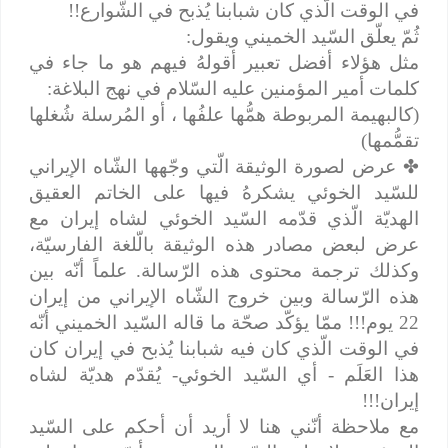
في الوقت الّذي كان شبابنا يُذبح في الشّوارع!!
ثُمّ يعلّق السّيد الخميني ويقول:
مثل هؤلاء أفضل تعبير أقولهُ فيهم هو ما جاء في
كلمات أمير المؤمنين عليه السّلام في نهج البلاغة:
(كالبهيمة المربوطة همُّها علفُها ، أو المُرسلة شُغلها
تقمُّمها)
✤
عرض لصورة الوثيقة الّتي وجّهها الشّاه الإيراني
للسّيد الخوئي يشكرهُ فيها على الخاتم العقيق
الهديّة الّذي قدّمه السّيد الخوئي لشاه إيران مع
عرض لبعض مصادر هذه الوثيقة بالّلغة الفارسيّة،
وكذلك ترجمة محتوى هذه الرّسالة. علماً أنّه بين
هذه الرّسالة وبين خروج الشّاه الإيراني من إيران
22 يوم!!! ممّا يؤكّد صحّة ما قاله السّيد الخميني أنّه
في الوقت الّذي كان فيه شبابنا يُذبح في إيران كان
هذا العَلَم - أي السّيد الخوئي- يُقدّم هديّة لشاه
إيران!!!
مع ملاحظة أنّني هنا لا أريد أن أحكم على السّيد