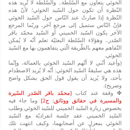
الخوئي يتعاون مع السّلطة.. والسّلطة لا تُريد هذه
النّظرة أن تكون حول السّيد الخوئي؛ لأنّ هذه
النّظرة إذا صارتْ عند النّاس حول السّيد الخوئي
فإنّ النّاس ستميل إلى مرجع آخر، وربّما المرجع
الآخر يكون السّيد الخميني أو السّيد محمّد باقر
الصّدر.. وهؤلاء السّلطة البعثيّة تعلم أنّه لا يُمكن
التّفاهم معهم بالطّريقة الّتي يتفاهمون بها مع السّيد
الخوئي.
(وأعيد أنّني لا أتّهم السّيد الخوئي بالعمالة، وإنّما
هذه هي سليقةُ السّيد الخوئي: أنّه لا يُريد الاصطدام
بأحد، ولا يُريد أن يقول قول الحق بشكل واضح
وصريح).
✤
وقفة عند كتاب
[محمّد باقر الصّدر السّيرة
والمسيرة في حقائق ووثائق: ج2]
وما جاء فيه
بخصوص زيارة السّيد الخميني للسّيد الخوئي وطلب
السّيد الخميني عقد جلسة انفراديّة مع السّيد
الخوئي بمعزلٍ عن أصحابهما، وكيف انتهت تلك