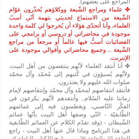
المراجع على بعضهم).
✤
علماء ومراجع الشّيعة ووكلاؤهم يُحذّرون عوّام
الشّيعة من الاستماع لحديثي بتهمة أنّي أسبّ
العلماء، وأنا أتحدّى هؤلاء أن يُخرجوا لي كلمة واحدة
موجودة في محاضراتي أو دروسي أو برامجي على
الفضائيات أسبُّ فيها عالماً أو مرجعاً من مراجع
الشّيعة .. وجميع محاضراتي وأقوالي موجودة على
الإنترنت.
✤
أنا أنتقد العلماء لأنّهم ينتقصون من أهل البيت،
ولأنّهم يُسيؤون في كُتبهم إلى مُحمّد وآل محمّد
صلوات الله عليهم ولا يعتذرون.
فأنتقد انتقاصهم لمحمّد وآل محمّد وإنتقاصهم لإمام
زماننا عليه السّلام.. وأنتقدهم لأنّهم يكرعون في
الفكْر النّاصبي، ويغطسون فيه إلى عمائمهم
الطّابقيّة - التّي وصفها أهل البيت بأنّها عمائم
الشّيطان - (وقد تقدّم الكلام عن العمائم الطّابقية
في هذا البرنامج وماذا قال عنها أهل البيت - راجع
الحلقة 25 والحلقة 26 من برنامج [الكتاب الناطق])