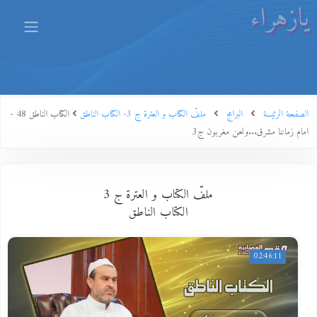
يازهراء
الصفحة الرئيسة
البرامج
ملفّ الكتاب و العترة ج 3- الكتاب الناطق
الكتاب الناطق 48 -
امام زماننا مشرق...ونحن مغربون ج3
ملفّ الكتاب و العترة ج 3
الكتاب الناطق
02:46:11