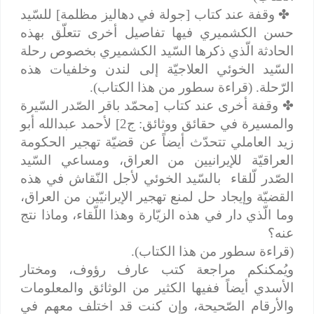
✤
وقفة عند كتاب [جولة في دهاليز مظلمة] للسّيد
حسن الكشميري فيها تفاصيل أخرى تتعلّق بهذه
الحادثة الّذي ذكرها السّيد الكشميري بخصوص رحلة
السّيد الخوئي العلاجيّة إلى لندن وخلفيات هذه
الرّحلة. (قراءة سطور من هذا الكتاب).
✤
وقفة أخرى عند كتاب [محمّد باقر الصّدر السّيرة
والمسيرة في حقائق ووثائق: ج2] لأحمد عبدالله أبو
زيد العاملي تتحدّث أيضاً عن قضيّة تهجير الحكومة
العراقيّة للإيرانيين من العراق، ومساعي السّيد
الصّدر لّلقاء
بالسّيد الخوئي لأجل النّقاش في هذه
القضيّة وإيجاد حل لمنع تهجير الإيرانيّين من العراق،
وما الّذي دار في هذه الزيّارة وهذا اللّقاء، وماذا نتج
عنه؟
(قراءة سطور من هذا الكتاب).
ويُمكنكم مراجعة كتب عارف رؤوف، ومختار
الأسدي أيضاً ففيها الكثير من الوثائق والمعلومات
والأرقام الصّحيحة، وإن كنت قد اختلف معهم في