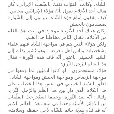
الشّاه، وكانت القوّات تفتك بالشّعب الإيراني، كان
هناك أحد الأعلام يقول بأنّ هؤلاء الإيرانيّين مجانين..
كيف يقفون أمام قوّة الشّاه، ينزلون إلى الشّوارع
يصطدمون بالجيش!
وكان هناك أحد الأثرياء موجود في بيت هذا العَلَم
من الأعلام، فقال التّاجر مخاطباً هذا العَلَم:
ولكن هؤلاء الّذين هم في مواجهة الشّاه فيهم علماء
وشخصيات وناس أهل معرفة
- وهو يُشير بذلك إلى
السّيد الخميني باعتبار أنّه قائد هذه الثّورة - فقال
هذا العالم للرّجل الثّري:
هؤلاء مستحمرون ، لو كانوا آدميّين لما وقفوا في
مواجهة الرّصاص ومواجهة الجيش ومواجهة الشّاه.
فعلّق السّيد الخميني في نفس هذا الخطاب على
هذا الكلام الّذي دار بين هذا العَلَم والرّجل الثّري،
وقـال: أنّه بعد الثّورة، وحينما استُخرجتْ الملّفات
من الدّوائر الأمنيّة وجدنا في ملف هذا العالم الكبير
أنّه قد قدّم هديّة خاتم للشّاه لأجل حفظه وسلامته،