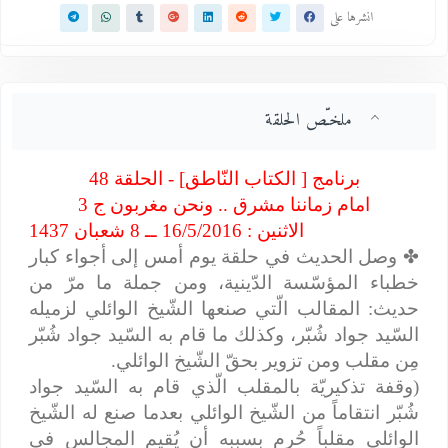
انشرها على
ملخـّص الحلقة
برنامج [ الكتاب النّاطق] - الحلقة 48
امام زماننا مشرق .. ونحن مغربون ج 3
الاثنين : 16/5/2016 ــ 8 شعبان 1437
✤
وصل الحديث في حلقة يوم أمس إلى أجواء كبار
خطباء المؤسّسة الدّينية، ومن جملة ما مرّ من
حديث: المقالب الّتي صنعها الشّيخ الوائلي لزميله
السّيد جواد شُبّر، وكذلك ما قام به السّيد جواد شُبّر
مِن مقلب ومن تزوير بحقّ الشّيخ الوائلي.
(وقفة تذكيريّة بالمقلب الّذي قام به السّيد جواد
شُبّر انتقاماً من الشّيخ الوائلي بعدما صنع له الشّيخ
الوائلي مقلباً حُرم بسببه أن يُقيم المجالس في