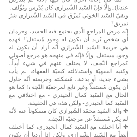
عندنا)..وإلّا فإنّ السّيد الشّيرازي كان يُدّرس ويُؤّلف.
وبقيّ السّيد الخوئي يُمزّق في السّيد الشّيرازي شرّ
تمزيق!!
إنّه مرض المراجع الّذي يجتمع فيه الحسد، وحرمان
أي شخص يُريد أن يكون له وجود مُستقل!! فهذه
هي جريمة السّيد الشّيرازي أنّه أراد أن يكون له
وجود مستقل، وإلّا فإنّه في منهجه هو مرجع أصولي
كمراجع النّجف، لا يختلف عنهم في شيء أبداً..
وكتبه الفقهيّة واستدلالته كبقيّة الفقهاء، لم يأتِ
بشيء جديد، أو بدعة.. مُشكلته وجريمته أنّه حاول
أن يكون مُستقلّاً وغير تابع لمرجعيّة النّجف! كما هو
الحال مع السّيد كمال الحيدري - مع اختلافي مع
السّيد كما الحيدري- ولكن هذه هي الحقيقة.
✤
والد السّيد محمّد الشّيرازي كان مسكوتاً عنه لأنّه
لم يكن مُستقلاً عن مرجعيّة النّجف.
✤
أنا اختلف مع السّيد كمال الحيدري، كما أختلف
أيضاً مع السّيد الشّيرازي، ولكن إذا أردنا أن نكون