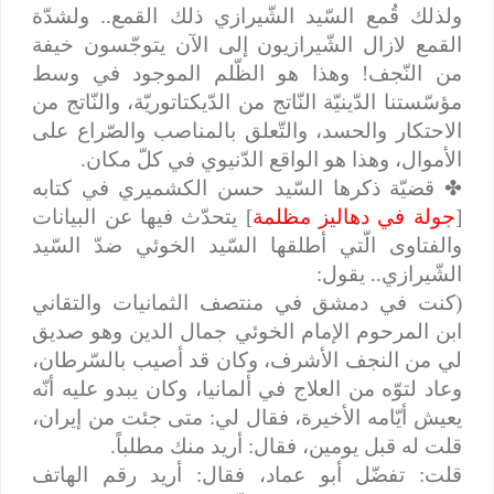
ولذلك قُمع السّيد الشّيرازي ذلك القمع.. ولشدّة
القمع لازال الشّيرازيون إلى الآن يتوجّسون خيفة
من النّجف! وهذا هو الظّلم الموجود في وسط
مؤسّستنا الدّينيّة النّاتج من الدّيكتاتوريّة، والنّاتج من
الاحتكار والحسد، والتّعلق بالمناصب والصّراع على
الأموال، وهذا هو الواقع الدّنيوي في كلّ مكان.
✤
قضيّة ذكرها السّيد حسن الكشميري في كتابه
[
جولة في دهاليز مظلمة
] يتحدّث فيها عن البيانات
والفتاوى الّتي أطلقها السّيد الخوئي ضدّ السّيد
الشّيرازي.. يقول:
(كنت في دمشق في منتصف الثمانيات والتقاني
ابن المرحوم الإمام الخوئي جمال الدين وهو صديق
لي من النجف الأشرف، وكان قد أصيب بالسّرطان،
وعاد لتوّه من العلاج في ألمانيا، وكان يبدو عليه أنّه
يعيش أيّامه الأخيرة، فقال لي: متى جئت من إيران،
قلت له قبل يومين، فقال: أريد منك مطلباً.
قلت: تفضّل أبو عماد، فقال: أريد رقم الهاتف