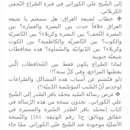
إلى الشّيخ علي الكوراني في فترة الصّراع النّجفي
الكربلائي.
✤
خطاب لشيعة العراق: هل سمعتم يا شيعة
العراق خلافاً حدث بين البصرة والعمارة؟ بين
البصرة النّجف؟ بين البصرة وكربلاء؟ بين النّاصريّة
والكوت؟ بين النّاصريّة والكاظمية؟ بين الكوت
وكربلاء؟ بين الدّيوانيّة والسّماوة؟ هذه محافظات
شيعيّة جنوبية.
لماذا الصّراع يكون فقط بين المُحافظات الّتي
يقطنها المراجع، وفي كلّ سنة؟!!
(لو فتّشتم عن أسباب هذه المشاكل والصّراعات
لوجدتم أنّ السّبب المؤسّسة الدّينيّة!!).
✤
عرض رسالة السّيد محمّد باقر الصّدر إلى الشّيخ
علي الكوراني.. تجدون نسخة من هذه الرّسالة في
كتاب [محمّد باقر الصّدر السّيرة والمسيرة في
حقائق ووثائق: ج5 رقم الوثيقة: 161] والنّسخة
الأصليّة موجودة عند الشّيخ علي الكوراني. ممّا جاء