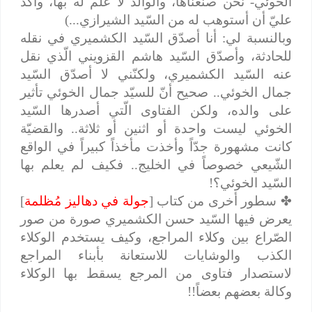
الخوئي- نحن صنعناها، والوالد لا علم له بها، وأكّد
عليّ أن أستوهب له من السّيد الشيرازي...)
وبالنسبة لي: أنا أصدّق السّيد الكشميري في نقله
للحادثة، وأصدّق السّيد هاشم القزويني الّذي نقل
عنه السّيد الكشميري، ولكنّني لا أصدّق السّيد
جمال الخوئي.. صحيح أنّ للسيّد جمال الخوئي تأثير
على والده، ولكن الفتاوى الّتي أصدرها السّيد
الخوئي ليست واحدة أو اثنين أو ثلاثة.. والقضيّة
كانت مشهورة جدّاً وأخذت مأخذاً كبيراً في الواقع
الشّيعي خصوصاً في الخليج.. فكيف لم يعلم بها
السّيد الخوئي؟!
✤
سطور أخرى من كتاب [
جولة في دهاليز مُظلمة
]
يعرض فيها السّيد حسن الكشميري صورة من صور
الصّراع بين وكلاء المراجع، وكيف يستخدم الوكلاء
الكذب والوشايات للاستعانة بأبناء المراجع
لاستصدار فتاوى من المرجع يسقط بها الوكلاء
وكالة بعضهم بعضاً!!