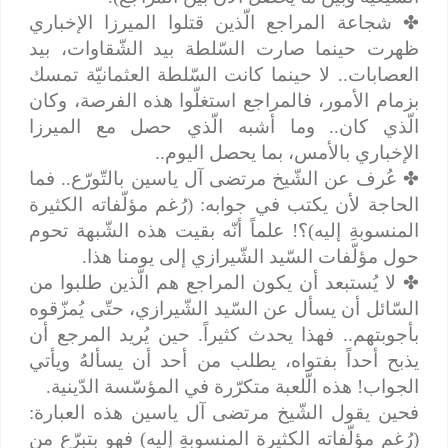
✤
شجاعة المراجع الّذين قتلوا الميرزا الإخباري
ظهرت حينما صارت السّلطة بيد الشّقاوات، بيد
العصابات.. لا حينما كانت السّلطة العثمانيّة تمسك
بزمام الأمور، فالمراجع استغلّوا هذه الفرصة، وكان
الّذي كان.. وما أشبه الّذي حصل مع الميرزا
الإخباري بالأمس، بما يحصل اليوم..
✤
عُرف عن الشّيخ مرتضى آل ياسين بالتّورّع.. فما
الحاجة لأن يكتب في جوابه: (رُغم مؤلّفاته الكثيرة
المنسوبةِ إليه)؟! علماً أنّه بقيت هذه الشّبهة تحوم
حول مؤلّفات السّيد الشّيرازي إلى يومنا هذا.
✤
لا يُستبعد أن يكون المراجع هم الّذين طلبوا من
السّائل أن يسأل عن السّيد الشّيرازي، حتّى يُمزّقوه
بأجوبتهم.. فهذا يحدث كثيراً. حين يُريد المرجع أن
يذبح أحداً بفتواه، يطلب من أحد أن يسألهُ ويأتي
الجواب! هذه الّلعبة متكرّرة في المؤسّسة الدّينية.
فحين يقول الشّيخ مرتضى آل ياسين هذه العبارة:
(رُغم مؤلّفاته الكثيرة المنسوبةِ إليه) فهو بتبرّع من