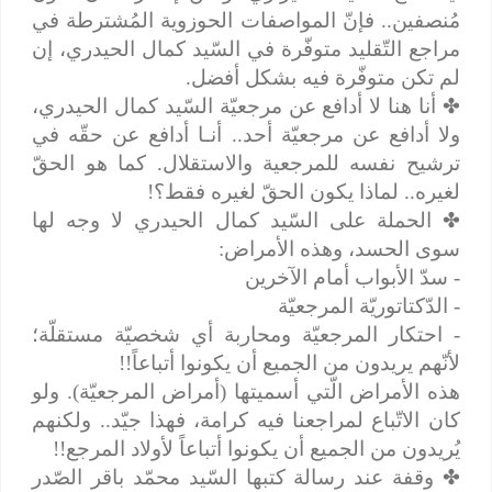
مُنصفين.. فإنّ المواصفات الحوزوية المُشترطة في
مراجع التّقليد متوفّرة في السّيد كمال الحيدري، إن
لم تكن متوفّرة فيه بشكل أفضل.
✤
أنا هنا لا أدافع عن مرجعيّة السّيد كمال الحيدري،
ولا أدافع عن مرجعيّة أحد.. أنـا أدافع عن حقّه في
ترشيح نفسه للمرجعية والاستقلال. كما هو الحقّ
لغيره.. لماذا يكون الحقّ لغيره فقط؟!
✤
الحملة على السّيد كمال الحيدري لا وجه لها
سوى الحسد، وهذه الأمراض:
- سدّ الأبواب أمام الآخرين
- الدّكتاتوريّة المرجعيّة
- احتكار المرجعيّة ومحاربة أي شخصيّة مستقلّة؛
لأنّهم يريدون من الجميع أن يكونوا أتباعاً!!
هذه الأمراض الّتي أسميتها (أمراض المرجعيّة). ولو
كان الاتّباع لمراجعنا فيه كرامة، فهذا جيّد.. ولكنهم
يُريدون من الجميع أن يكونوا أتباعاً لأولاد المرجع!!
✤
وقفة عند رسالة كتبها السّيد محمّد باقر الصّدر