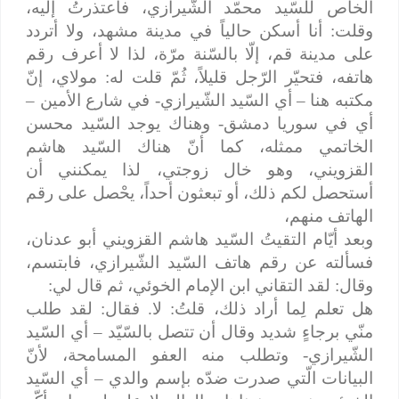
الخاص للسّيد محمّد الشّيرازي، فاعتذرتُ إليه،
وقلت: أنا أسكن حالياً في مدينة مشهد، ولا أتردد
على مدينة قم، إلّا بالسّنة مرّة، لذا لا أعرف رقم
هاتفه، فتحيّر الرّجل قليلاً، ثُمّ قلت له: مولاي، إنّ
مكتبه هنا – أي السّيد الشّيرازي- في شارع الأمين –
أي في سوريا دمشق- وهناك يوجد السّيد محسن
الخاتمي ممثله، كما أنّ هناك السّيد هاشم
القزويني، وهو خال زوجتي، لذا يمكنني أن
أستحصل لكم ذلك، أو تبعثون أحداً، يحْصل على رقم
الهاتف منهم،
وبعد أيّام التقيتُ السّيد هاشم القزويني أبو عدنان،
فسألته عن رقم هاتف السّيد الشّيرازي، فابتسم،
وقال: لقد التقاني ابن الإمام الخوئي، ثم قال لي:
هل تعلم لِما أراد ذلك، قلتُ: لا. فقال: لقد طلب
منّي برجاءٍ شديد وقال أن تتصل بالسّيّد – أي السّيد
الشّيرازي- وتطلب منه العفو المسامحة، لأنّ
البيانات الّتي صدرت ضدّه بإسم والدي – أي السّيد