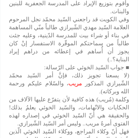
وأقوم بتوزيع الإيراد على المدرسة الجعفرية للبنين
والبنات.
وفي الكويت قد راجعني السّيد محمّد نجل المرحوم
العلامة السّيد مهدي الشّيرازي طالباً منّي المساهمة
في بناء أو شراء بيت للمدرسة الدّينية، وعليه جئت
طالباً من سماحتكم الموقّرة الاستفسار إنْ كان
يجوز أن أُساهم في إعطائه من دراهم إيراد
البناية؟..)
■
جواب السّيد الخوئي على الرّسالة:
(لا يسعنا تجويز ذلك، فإنَّ أمر السّيد محمّد
الشّيرازي المذكور
مريب
، والسّلام عليكم ورحمة
الله وبركاته).
وكلمة (مُريب) هذه كافية لأن يتفرّع عليها الآلاف من
الحكايات والاتّهامات، والسّيد الخوئي يعلمُ بذلك!
والحقيقة هي أنّ السّيد الخوئي في إصداره لهذه
الفتوى أمرهُ مريب.. وليس أمر السّيد الشّيرازي.
فهل أنّ وكلاء المراجع، ووكلاء السّيد الخوئي الّذين