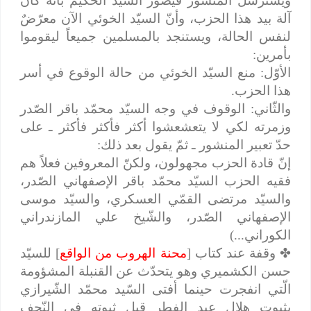
ويسترسل المنشور فيصوّر السيّد الحكيم بأنّه كان
آلة بيد هذا الحزب، وأنّ السيّد الخوئي الآن معرّضٌ
لنفس الحالة، ويستنجد بالمسلمين جميعاً ليقوموا
بأمرين:
الأوّل: منع السيّد الخوئي من حالة الوقوع في أسر
هذا الحزب.
والثّاني: الوقوف في وجه السيّد محمّد باقر الصّدر
وزمرته لكي لا يتعشعشوا أكثر فأكثر فأكثر ـ على
حدّ تعبير المنشور ـ ثمّ يقول بعد ذلك:
إنّ قادة الحزب مجهولون، ولكنّ المعروفين فعلاً هم
فقيه الحزب السيّد محمّد باقر الإصفهاني الصّدر،
والسيّد مرتضى القمّي العسكري، والسيّد موسى
الإصفهاني الصّدر، والشّيخ علي المازندراني
الكوراني...)
✤
وقفة عند كتاب [
محنة الهروب من الواقع
] للسيّد
حسن الكشميري وهو يتحدّث عن القنبلة المشؤومة
الّتي انفجرت حينما أفتى السّيد محمّد الشّيرازي
بثبوت هلال عيد الفطر قبل ثبوته في النّجف