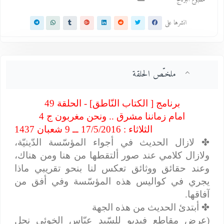
انشرها على
ملخـّص الحلقة
برنامج [ الكتاب النّاطق] - الحلقة 49
امام زماننا مشرق .. ونحن مغربون ج 4
الثلاثاء : 17/5/2016 ــ 9 شعبان 1437
✤
لازال الحديث في أجواء المؤسّسة الدّينيّة،
ولازال كلامي عند صور ألتقطها من هنا ومن هناك،
وعند حقائق ووثائق تعكس لنا بنحو تقريبي ماذا
يجري في كواليس هذه المؤسّسة وفي أفق من
آفاقها.
✤
أبتدئ الحديث من هذه الجهة
(عرض مقاطع فيديو للسّيد عبّاس الخوئي نجل