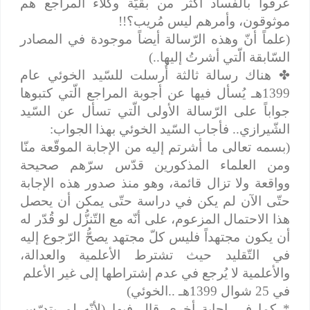
عُرفوا بالفساد أكثر من بقيّة وكلاء المراجع هم
موثوقون، وأمرهم ليس مُريب؟!!
(علماً أنّ وهذه الرّسالة أيضاً موجودة في المصادر
السّابقة الّتي أشرتُ إليها..)
✤
هناك رسالة ثالثة أُرسلت للسّيد الخوئي عام
1399هـ يُسأل فيها عن أجوبة المراجع الّتي كتبوها
جواباً على الرّسالة الأولى الّتي تسأل عن السّيد
الشّيرازي.. فأجاب السّيد الخوئي بهذا الجواب:
(بسمه تعالى ما أشرتم إليه من الإجابة الموقّعة منّا
ومن العلماء المذكورين قدّس سرّهم صحيحة
وواقعة ولا تزال قائمة، وهو منذ صدور هذه الإجابة
حتّى الآن لم يكن في دراسة حتّى يمكن أن يحصل
هذا الاحتمال المزعوم، على أنّه مع التّنزُّل لو قُدّر له
أن يكون مجتهداً فليس كلّ مجتهد يصحُّ الرّجوع إليه
في التّقليد حيث تشترط الأعلمية والعدالة،
والأعلمية لا يُرجع في عدم إشتراطها إلى غير الأعلم
في 25 شوال 1399هـ ..الخوئي)
*
كما في إجابة أخرى قال فيها (لأنّه لم يتدرّس