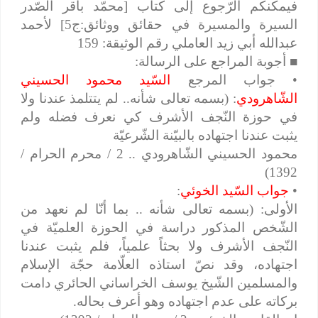
فيمكنكم الرّجوع إلى كتاب [محمّد باقر الصّدر
السيرة والمسيرة في حقائق ووثائق:ج5] لأحمد
عبدالله أبي زيد العاملي رقم الوثيقة: 159
■
أجوبة المراجع على الرسالة:
• جواب المرجع
السّيد محمود الحسيني
الشّاهرودي
: (بسمه تعالى شأنه.. لم يتتلمذ عندنا وﻻ
في حوزة النّجف الأشرف كي نعرف فضله ولم
يثبت عندنا اجتهاده بالبيّنة الشّرعيّة
محمود الحسيني الشّاهرودي .. 2 / محرم الحرام /
1392)
•
جواب السّيد الخوئي
:
الأولى: (بسمه تعالى شأنه .. بما أنّا لم نعهد من
الشّخص المذكور دراسة في الحوزة العلميّة في
النّجف الأشرف وﻻ بحثاً علمياً، فلم يثبت عندنا
اجتهاده، وقد نصّ استاذه العلّامة حجّة الإسلام
والمسلمين الشّيخ يوسف الخراساني الحائري دامت
بركاته على عدم اجتهاده وهو أعرف بحاله.