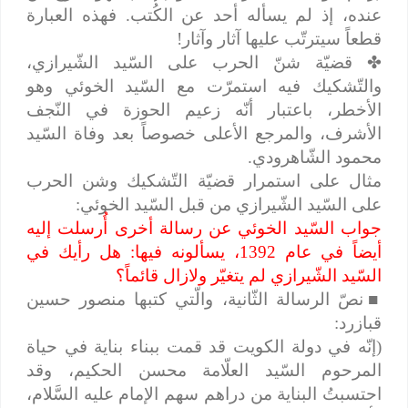
عنده، إذ لم يسأله أحد عن الكُتب. فهذه العبارة
قطعاً سيترتّب عليها آثار وآثار!
✤
قضيّة شنّ الحرب على السّيد الشّيرازي،
والتّشكيك فيه استمرّت مع السّيد الخوئي وهو
الأخطر، باعتبار أنّه زعيم الحوزة في النّجف
الأشرف، والمرجع الأعلى خصوصاً بعد وفاة السّيد
محمود الشّاهرودي.
مثال على استمرار قضيّة التّشكيك وشن الحرب
على السّيد الشّيرازي من قبل السّيد الخوئي:
جواب السّيد الخوئي عن رسالة أخرى أُرسلت إليه
أيضاً في عام 1392، يسألونه فيها: هل رأيك في
السّيد الشّيرازي لم يتغيّر ولازال قائماً؟
■
نصّ الرسالة الثّانية، والّتي كتبها منصور حسين
قبازرد:
(إنّه في دولة الكويت قد قمت ببناء بناية في حياة
المرحوم السّيد العلّامة محسن الحكيم، وقد
احتسبتُ البناية من دراهم سهم الإمام عليه السَّلام،