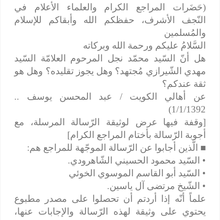
(حَضَرات المراجع الكرام والعلماء الأعلام في
النّجف الأشرف، حفظكم الله وأبقاكم للإسلام
والمُسلمين
السَّلامُ عليكم ورحمة الله وبركاته
هل أنّ السّيد محمّد نجل المرحوم العلامّة السّيد
مهدي الشّيرازي مُجتهد؟ وهل يجوز تقليده؟ وهل هو
ثقة عندكم؟
عن أهالي الكويت / عبد المحسن يوسف ..
1/1/1392)
[وقفة فيها عرض لوثيقة الرّسالة المرسلة، مع
أجوبة الرّسالة بأختام المراجع الكرام]
■
الَّذين أجابوا عن الرّسالة الموجّهة للمراجع هم:
• السّيد محمود الحسيني الشّاهرودي.
• السّيد أبو القاسم الموسوي الخوئي
• الشّيخ مرتضى آل ياسين.
علماً أنّه إذا أردتم أن تحصلوا على مصدر مطبوع
يحتوي على وثيقة لهذه الرّسالة والإجابات عنها،