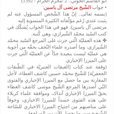
ابو القاسم الخوئي.. 2 /محرم الحرام / 1392)
• جواب
الشّيخ مرتضى آل ياسين
:
(بسمه تعالى.. إنّ هذا الشّخص المسؤول عنه لم
يثبت عندي رُغم مؤلّفاته الكثيرة المنسوبةِ إليه
مرتضى آل ياسين). فهو في هذا الجواب يُشكّك في
كتب السّيد محمّد الشّيرازي، وهي كُتبه.
✤
هذه العمليّة الّتي جرت على المرجع السّيد محمّد
الشّيرازي، وما أصدره علماء النّجف بحقّه من أجوبة
هي عمليّة ليست ببعيدة جدّاً عن العمليّة الّتي جرت
على الميرزا الإخباري.
(وقفة عند كتاب [العبقات العنبريّة في الطّبقات
الجعفريّة] للشّيخ محمّد حسين كاشف الغطاء، لأجل
المقارنة بين ما حصل مع الميرزا الإخباري والفتوى
التّي أصدرها المرجع الشّيخ موسى كاشف الغطاء
بحقّ الميرزا الإخباري آنذاك، وموافقة علماء كربلاء
على هذه الفتوى حسداً للميرزا الاخباري، وخوفاً
على مناصبهم من اجتياح الميرزا الاخباري للسّاحة
الشّيعية وبين ما يحصل الآن بين المراجع).