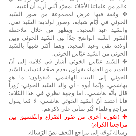
عالم من علمائنا الأجّلاء لمجرّد أنّني أريد أن أعيبه.
✤
وقفة فيها عرض لمجموعة من صور السّيد
الخوئي في أيّام شبابه، وصور لولديه: السّيد تقي،
والسّيد عبد المجيد.. ويظهر من خلال ملاحظة
الصّور الشّبه الواضح جدّاً بين السّيد الخوئي وبين
أولاده تقي وعبد المجيد، وهما أكثر شبهاً بالسّيد
الخوئي من السّيد عبّاس الخوئي.
✤
السّيد عبّاس الخوئي أشار في كلامه إلى أنّ
العديد من العلماء يقولون بعدم صحّة انتساب السّيد
الخوئي إلى البيت الهاشمي، فيقولون: ما هو
بهاشمي، وإنّما أبوه - أي والد السّيد الخوئي- زُوراً
قال بأنّه هاشمي.. اما وجهة نظري في هذا الكلام:
فأنا أعتقد أنّ السّيد الخوئي هاشمي، لا كما يقول
مراجع وعلماء كُثر سآتي على ذكرهم.
✤
(صُورة أخرى من صُور الصّراع والتّفسيق بين
مراجعنا الكرام)
رسالة تُوجّه إلى مراجع النّجف نصّ الرّسالة: