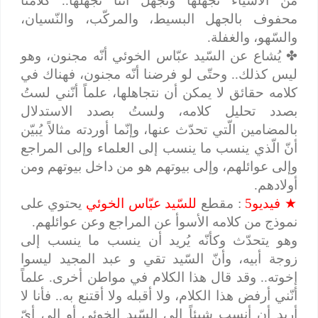
من الأشياء نجهلها ونجهل أنّنا نجهلها.. كلامنا
محفوف بالجهل البسيط، والمركّب، والنّسيان،
والسّهو، والغفلة.
✤
يُشاع عن السّيد عبّاس الخوئي أنّه مجنون، وهو
ليس كذلك.. وحتّى لو فرضنا أنّه مجنون، فهناك في
كلامه حقائق لا يمكن أن نتجاهلها، علماً أنّني لستُ
بصدد تحليل كلامه، ولستُ بصدد الاستدلال
بالمضامين الّتي تحدّث عنها، وإنّما أوردته مثالاً يُبيّن
أنّ الّذي ينسب ما ينسب إلى العلماء وإلى المراجع
وإلى عوائلهم، وإلى بيوتهم هو من داخل بيوتهم ومن
أولادهم.
★
فيديو5
: مقطع
للسّيد عبّاس الخوئي
يحتوي على
نموذج من كلامه الأسوأ عن المراجع وعن عوائلهم.
وهو يتحدّث وكأنّه يُريد أن ينسب ما ينسب إلى
زوجة أبيه، وأنّ السّيد تقي و عبد المجيد ليسوا
إخوته.. وقد قال هذا الكلام في مواطن أخرى. علماً
أنّني أرفض هذا الكلام، ولا أقبله ولا أقتنع به.. فأنا لا
أريد أن أنسب شيئاً إلى السّيد الخوئي أو إلى أيّ