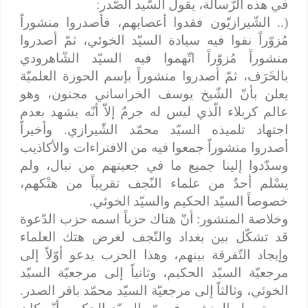
في هذه الرّسالة، يقول السّيد الصّدر:
(.. الشّيرازيّون فقدوا أعصابهم، فأصدروا منشوراً
مُزوّراً نفوا فيه سيادة السيّد الخوئي، ثمّ أصدروا
منشوراً مُزوّراً اتّهموا فيه السيّد الشّاهرودي
بالخَرَف، ثمّ أصدروا منشوراً بإسم الحوزة العلميّة
يعلن بأنّ الشّيخ يوسف الخراساني مجنون، وهو
عالم كربلاء الّذي ليس له جرمٌ إلاّ أنّه يشهد بعدم
اجتهاد تلميذه السيّد محمّد الشّيرازي. وأخيراً
أصدروا منشوراً جمعوا فيه من الافتراءات والأكاذيب
وسدّدوا إلينا جميع ما في جعبتهم من نبال، ولم
يسْلم أحدٌ من علماء النّجف تقريباً من هتْكهم،
خصوصاً السيّد الحكيم والسيّد الخوئي.
وخلاصة المنشور: أنّ هناك حزباً اسمه حزب الدّعوة
قد تشكّل بين بغداد والنّجف لغرض هتك العلماء
وإيجاد التّفرقة بينهم، وهذا الحزب يدعو أوّلاً إلى
مرجعيّة السيّد الحكيم، وثانياً إلى مرجعيّة السيّد
الخوئي، وثالثاً إلى مرجعيّة السيّد محمّد باقر الصدر.