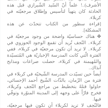
الأشرف)..! علماً أنّ السّيد الشّيرازي قبل هذه
الحادثة كان يتهيأ لتأسيس وإطلاق مرجعيّته في
كربلاء.
[قراءة سطور من الكتاب تتحدّث عن هذه
المشكلة].
✤
هناك حساسيّة واضحة من وجود مرجعيّة في
كربلاء.. النّجف تُريد أن تقمع الوجود الحوزوي في
كربلاء.. لا تريد أن تكون مرجعيّة في كربلاء، ففي
الفترة الّتي كانت المدرسة الإخباريّة هي المُتسيّدة
والمُهيمنة في كربلاء، حصلت صراعات ومذابح
آنذاك..
أيضاً حين تسيّدت المدرسة الشّيخيّة في كربلاء في
فترة من الزّمان، بالذّات الشّيخ أحمد الإحسائي،
حاولوا قتلهُ بتخطيط من مراجع النّجف وكربلاء،
فخرج فارّاً على وجهه إلى المدينة المنوّرة وتوفّي
فيها.
فالنّجف لا تريد لكربلاء أن تكون فيها مرجعيّة،