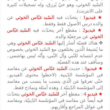
السّيد الخوئي، وهو حيّ يُرزق، وله تسجيلات كثيرة
على الانترنت).
★
فيديو1
: يتحدّث فيه
السّيد عبّاس الخوئي
عن
والده درس الأصول فقط وفقط.
★
فيديو2
: مقطع آخر يتحدّث فيه
السّيد عبّاس
الخوئي
عن مرجعيّة والده.
✤
هناك قضيّة أشار إليها
السّيد عبّاس الخوئي
وهي
ما يُشيعهُ الّذين يختلفون مع السّيد الخوئي بخصوص
عدم انتسابه للنّبي وآل النّبي، وأنّه ليس بهاشمي..
وسأقف عند هذه القضيّة.
★
فيديو3
: حديث
السّيد عبّاس الخوئي
عن مفاسد
في المؤسّسة الدّينية. (لاحظوا محتوى الفيديو..
حتّى تعرفوا مَن الّذي ينسب ما ينسب من مفاسد
إلى المؤسّسة الدّينيّة ). وهذه أمثلة ونماذج فقط.
★
فيديو 4
: مقطع آخر
للسّيد عبّاس الخوئي
يتحدّث
فيه أيضاً عن مفاسد في المؤسّسة الدّينيّة، ومفاسد
في عوائل المراجع وأقاربهم.