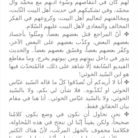
لهم كان في انتقاصهم وسُوء أدبهم مع محمّد وآل
محمّد، وفي تشكيكهم في حديث أهل البيت الثّابت،
ومخالفتهم لتعاليم أهل البيت، وكروعهم في الفكر
المخالف والمعادي لأهل البيت عليهم السّلام.
✤
أنّ المراجع قتل بعضهم بعضاً، ومثّلوا بأجساد
بعضهم البعض، وكذّب بعضهم على البعض الآخر،
وكفّر بعضهم بعضاً، وفسّق بعضهم بعضاً.. والحديث
يدور في داخل بيوتهم ومن بيوتهم يخرج، وما مقاطع
الفيديو السّابقة إلّا شاهد على ذلك، فالمُتحدّث فيها
هو ابن السّيد الخوئي!
✤
أنا لا أريدكم أن تُصدّقوا كلّ ما قاله السّيد عبّاس
الخوئي او تُكذّبوه.. فلا شأن لي بكم، ولا بالسّيد
الخوئي، ولا بالسّيد عبّاس الخوئي.. أنا هنا في مقام
بيان الحقائق فقط.
✤
نحن نحاول أن نكون في وضع يكون كلامُنا
صحيحاً، ولكن يقيناً إنّنا لن ننجح في هذه المُحاولة،
فكلامنا محفوف بالجهل المركّب، لأنّ هناك الكثير