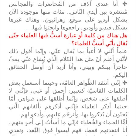
✤
أنا عندي آلاف من المُحاضرات والمجالس
مُنتشرة بين أيدي النّاس.. مئات منها موجودة الآن
بشكل أوديو على موقع زهرائيون، وهناك غيرها
بشكل فيديو وأوديو.. راجعوها وابحثوا فيها:
هل هناك من كلمة أو عبارة أسبُّ فيها العلماء حتّى
يُقال بأنّي أسبُّ العلماء؟
علماً أنّني لا أعبأ بما يُقال عنّي، وإنّما أقول ذلك
لأنّني أعلم أنّ مثل هذا الكلام الّذي يُشاع عنّي يقفُ
حاجزاً بينكم وبيني، وأنا أريد أن أُوصل الحقائق
إليكم.
✤
إنّني أنتقد الظّواهر العامّة، وحينما أستعمل بعض
الكلمات القاسيّة كتعبير: أحمق أو غبي، فإنَّني لا
أطلقها على شخص، وإنّما أُطلقها على ظواهر، أمّا
حينما أذكر العلماء فإنّني أذكرهم بألقابهم الّتي
يُحبّون أن يُذكروا بها، وأترحّم عليهم، وأدعو لهم.
أمَّا العلماء والخُطباء فإنّي ما أسأتُ إلى أحدٍ منهم..
أنا انتقدتهم فقط، فهم ليسوا فوق النّقد، ونقدي