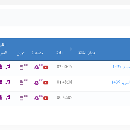
المل
عنوان الحلقة
المدة
مشاهدة
تنزيل
الصوت
HD
HD
د 1439
02:00:19
HD
HD
يد 1439
01:48:38
HD
HD
00:52:09