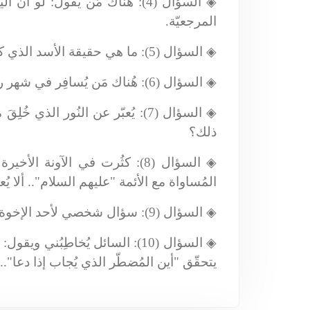
◈
السؤال (4): هُناك مَن يقول: ل
المرجعيّة.
◈
السؤال (5): ما هي حقيقة الأسد الذي كان يحرسُ أجساد الشُهداء في كربلاء وما يُدعى شِير فِضّة؟
◈
السؤال (6): هُناك مَن يُسافِر في شهر رمضان لِغَرض الإفطار، علماً أنّ سَفَرهُ بلا أيّ مُبرّر.. فهل يجوز ذلك؟
◈
السؤال (7): يُعبّر عن النُور ال
ذلك؟
◈
السؤال (8): كثُرت في الآونة 
المُساواة مع الأئمة "عليهم السلام".. ألا ي
◈
السؤال (9): سؤال شخصي لأحد الإخوة مِن العراق.
◈
السؤال (10): السائل يُخاطِبُ
يتحقّق "أين المُضطّر الذي يُجاب إذا دعا".