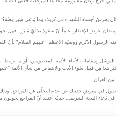
و أنّ اليماني خَرَج وكان مَشروعهُ مُخالفاً للمَرجعيّة فعلى الش
ذي خُلِقَ منه الرسول الأكرم ووصيّه الأعظم "عليهم السلام" بأنّ ال
الأخيرة التوسّل بِمقامات لأبناء الأئمة المعصومين، أو ما يرتبط
ُعتبَر هذا مِن قبيل سُوء الأدب والانتقاص من شأن الأئمة "علي
ني ويقول: تقول في معرض حديثك عن عدم التخلّي عن المراجع، وذل
. في دُعاء الندبة الشريف.. حيثُ أعتقد أنّ المراجع يحولون م