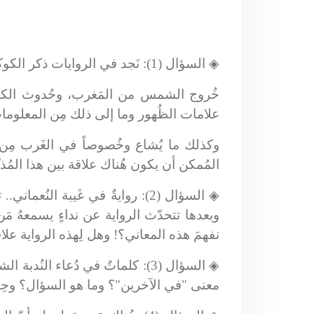
◈
السؤال (1): نَجد في الروايات ذكر الكوكب "ذي الذَنَب".. ويَذهبُ البعض إلى أنّهُ هو الذي سيُسبّب عدّة ظواهر كونيّة منها:
خُروج الشمس من المَغرب، وحُدوث الكسو
علامات الظُهور وما إلى ذلك مِن المعلومات
وكذلك ما يُشاع وخُصوصاً في الغَرب مِن 
المُمكن أن يكون هُناك علاقة بين هذا المُذن
◈
السؤال (2): روايةٌ في غَيبة ال
وبعدها تتحدّث الرواية عن نداءٍ يسمعهُ مَ
نفهمَ هذه المعاني؟! وهل لِهذه الرواية علاق
◈
السؤال (3): كلماتٌ في دُعاء ال
معنى "في الآخرين"؟ وما هو السؤال؟ وحِين 