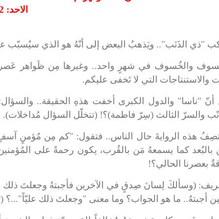
الاحد: 12 شعبان 1439هـ – الموافق 29/4/2018 م
ف والخُسوف في شهرٍ واحد.. وغيرها مِن ظَواهر عَصر ا
 والاستنتاجات التي لا تَخفى عليكم.
أنّ "ناسا" والدول الكبرى أخفت هذهِ الحقيقة.. والسؤال: م
ّب والسرّ الثالث (سِرّ فاطمة)؟! (تتخلّل السؤال مُداخلات).
نُعماني.. تصِفُ هذه الروايةَ حال الناس.. فتقول: "كم مِن مُؤمنٍ 
ن بالبُعد كما يسمعهُ مَن بالقُرب، يكون رحمةً على المُؤمنين
ةٌ بعصرنا الحالي؟!
نُدبة الشريف: (وسألكَ لِسانَ صِدقٍ في الآخرين فأجبتهُ وجعلتَ ذ
أجبتهُ.. ما هو الجواب؟ وما معنى "وجعلتَ ذلك عليّاً"...؟ (