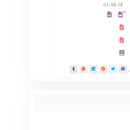
01:48:38
HD
ى