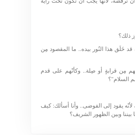
يعة أن ترفضهُ، لأنّها يجب أن تكون تحت راية
له قد خَلَق هذا النُور بيده.. ما المقصود مِن
 بهم مِن قرابةٍ أو صِلة.. وكأنّهم على قدم
هم السلام"؟
ك لأنّه يقود إلى الفوضى.. وأنا أسألك: كيف
ا بيننا وبين الظهور الشريف؟