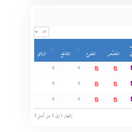
ف
ي
الملخـّص
المطبوع
المقاطع
الوثائق
0
0
0
0
0
0
إظهار 1 إلى 3 من أصل 3