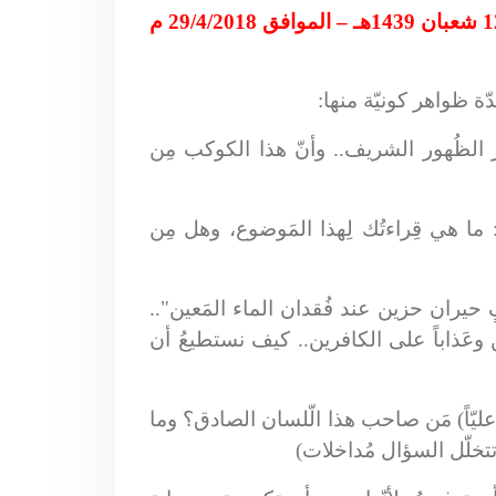
لظُهور الشريف.. وأنّ هذا الكوكب مِن
ا هي قِراءتُك لِهذا المَوضوع، وهل مِن
آسفٍ حيران حزين عند فُقدان الماء المَعين"..
 وعَذاباً على الكافرين.. كيف نستطيعُ أن
لك عليّاً) مَن صاحب هذا الّلسان الصادق؟ وما
تتخلّل السؤال مُداخلات)