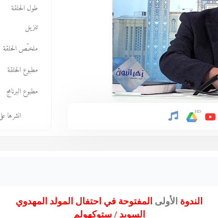
طول الحلقة
تنزيل
ملخـّص الحلقة
مطبوع الحلقة
مطبوع البرنامج
HD
انشرها عل
الندوة
الأولى
المفتوحة في احتفال المولد المهدوي
السويد / ستوكهولم