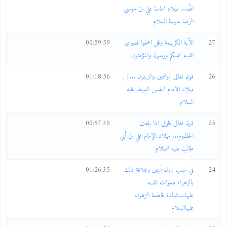
الله... ميلاد امامنا علي بن موسى
الرضا عليهما السلام
27
الآية الكريـمة وقل اعملوا فسيرى
00:59:59
اللـــه عملكم ورسوله والمؤمنون
26
قوله تعالى [والتين والزيتون ...] ,
01:18:56
ميلاد الامام الحسن السبط عليه
السلام
25
قوله تعالى فلولى اذا بلغت
00:57:30
الحلقوم... ميلاد الإمام علي بن أبي
طالب عليه السلام
24
في سبب نزول آيتين وعلاقة ذلك
01:26:35
بالزهراء صلوات اللـــه
عليها...شهادة فاطمة الزهراء
عليهاالسلام