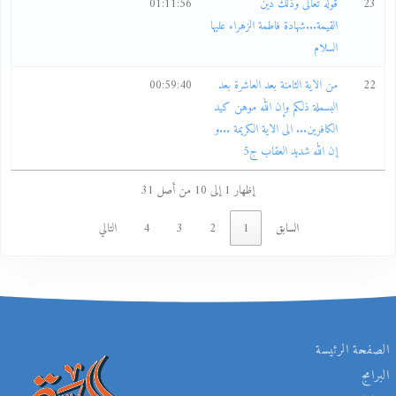
23
قوله تعالى وذلك دين
01:11:56
القيمة...شهادة فاطمة الزهراء عليها
السلام
22
من الاية الثامنة بعد العاشرة بعد
00:59:40
البسملة ذلكم وإن الله موهن كيد
الكافرين... الى الاية الكريمة ...و
إن الله شديد العقاب ج5
إظهار 1 إلى 10 من أصل 31
السابق
1
2
3
4
التالي
الصفحة الرئيسة
البرامج