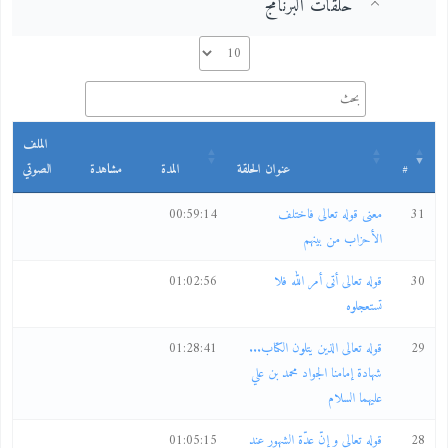
حلقات البرنامج
الملف
#
عنوان الحلقة
المدة
مشاهدة
الصوتي
31
معنى قوله تعالى فاختلف
00:59:14
الأحزاب من بينهم
30
قوله تعالى أتى أمر الله فلا
01:02:56
تستعجلوه
29
قوله تعالى الذين يتلون الكتاب...
01:28:41
شهادة إمامنا الجواد محمد بن علي
عليهما السلام
28
قوله تعالى و إنّ عدّة الشهور عند
01:05:15