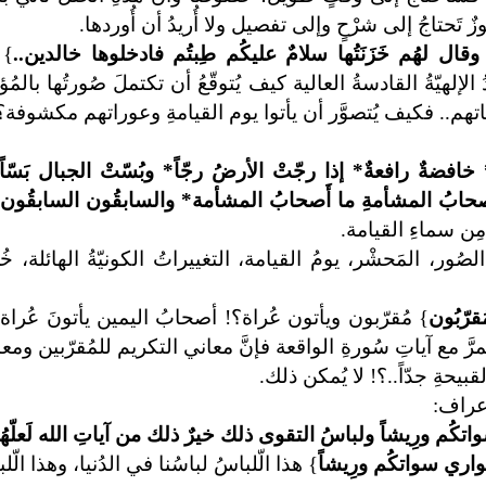
زٌ تَحتاجُ إلى شرْحٍ وإلى تفصيل ولا أُريدُ أن أُوردها.
وقال لهُم خَزَنَتُها سلامٌ عليكُم طِبتُم فادخلوها خالدين..
} 
لإلهيّةُ القادسةُ العالية كيف يُتوقّعُ أن تكتملَ صُورتُها بالمُ
هم.. فكيف يُتصوَّر أن يأتوا يوم القيامةِ وعوراتهم مكشوفة؟
فضةٌ رافعةٌ* إذا رجّتْ الأرضُ رجّاً* وبُسّتْ الجبال بَسّاً* فك
ُ المشأمةِ ما أَصحابُ المشأمة* والسابقُون السابقُون* أُولئ
مِن سماءِ القيامة.
الصُور، المَحشْر، يومُ القيامة، التغييراتُ الكونيّةُ الهائلة، خُر
قرّبُون
} مُقرّبون ويأتون عُراة؟! أصحابُ اليمين يأتونَ عُراة
رَّ مع آياتِ سُورةِ الواقعة فإنَّ معاني التكريم للمُقرّبين ومع
قبيحةِ جدّاً..؟! لا يُمكن ذلك.
واتكُم ورِيشاً ولباسُ التقوى ذلك خيرٌ ذلك من آياتِ الله لَعلّهُ
ُواري سواتكُم ورِيشاً
} هذا الّلباسُ لباسُنا في الدُنيا، وهذا الّل