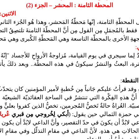
المحطة الثامنة : المحشر – الجزء (2)
الاثنين: 20 شوال 1440هـ الموافق : /2019
محطّةِ الثامنة، إنّها مَحطّةُ المَحشر، وهذا هُو الجُزء الثان
م فقط بالمُجمَلِ مِن القول مِن أنَّ المحطّةَ الثامنةَ تلتصِقُ الت
هةِ الأخرى بالمحطّة التاسعة وهي المَحطّةِ الكُبرى وهي مَحطّة
:
يدٌ لِما سيجري في يوم القيامة، مُزاوجةُ الأرواحِ للأجساد "إنّه
لبعثُ والنشرُ سيكونُ في هذه المحطّة.. وبعد ذلكَ يأتي الحش
النقطة
:
وقد قرأتُ عليكم جَانباً مِن خُطبةٍ لأمير المؤمنين كان يتحدّ
أنَّ هذهِ الفِكْرة التي تنتشرُ في الساحةِ العقائديّة الشيعيّة 
صبيّة.
العُراةُ حالةٌ تَخصُّ المُجرمين، تخصُّ الذين كفروا بعليٍّ 
أبي حمزة الثمالي حين يقول: (
أبكي لِخُروجي مِن قبري
عُريان
الداعي لابُدَّ أن يكونَ في حدّ التقصير، وأنَّ الداعي لابُدَّ أن يكون
الحالاتِ هي هذهِ. لأنَّ الداعي في مقامِ التذلّل وفي مقامِ ا