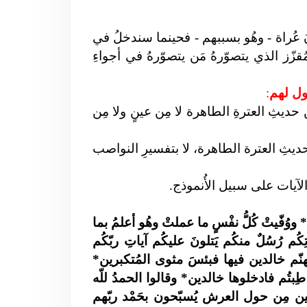
َ عُراة - وهُو بسببهم - فحينما سندخلُ في
زّز الذي يتصوّرهُ مَن يتصوّرهُ في أجواءِ
قول لهم
:
ن حديثِ العترةِ الطاهرة لا مِن عينٍ ولا مِن
بحديثِ العترة الطاهرة، لا بتفسيرِ النواصب
آيات على سبيل الأُنموذج.
ووُفّيتْ كُلُّ نفْسٍ ما عملتْ وهُو أعلمُ بما
ُم رُسُلٌ منكُم يَتلونَ عليكُم آياتِ ربّكُم
هنّم خالدين فيها فبئسَ مثوى المُتكبرين*
ُم طِبتُم فادخلوها خالدين* وقالوا الحمدُ للّه
ّين مِن حول العرش يُسبّحون بحَمْد ربّهم