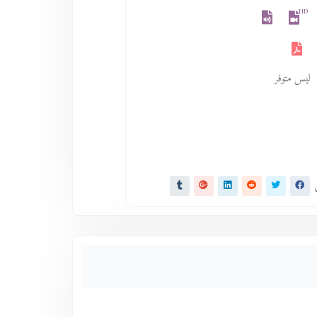
HD
ليس متوفر
ى