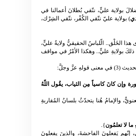
ضلالَ بولاية عليٍّ، نتّقي بُطلانَ أعمالنا في
دي
)
بولاية عليّ نتّقي الكُفْر، نتّقي الشِرْك،
ا الخَلْق.. الّلباسُ الحقيقيُّ ولايةُ عليٍّ،
َ ذلكَ بولايةِ عليٍّ.. وهكذا الأمْرُ في مواقف
ورة وإن كانَ كاسياً مِن الثياب، يقُول اللّهُ
يٌّ، والإمامُ هُنا يتحدّثُ بلسانُ المُقاربةِ
ِ ما لا تعلمُون
}
.
إنّهم يَفعلونَ الفاحشةَ، والذينَ يفعلونَ