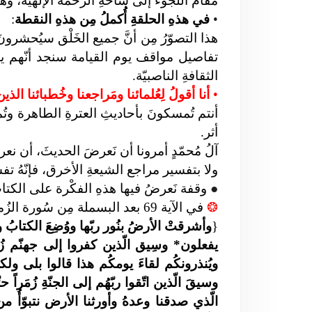
مقام الّلجوء إلى ساحةِ الرحمة الإلهيّة، وه
•
في هذهِ الحلقةِ أُكملُ مِن هذهِ النقطة
:
هذا التصوّرُ مِن أنَّ جميع الخَلْق سيُحشر
تفاصيل مواقف يوم القيامة
سنجد أنّهم يغ
الثقافةِ الناصبيّة.
•
أنا أقولُ لِعُلمائنا ومَراجعنا وخُطبائنا ا
أنتم تُمسكونَ بأحاديثِ العترةِ الطاهرة وتُمز
أثر.
آلُ مُحمّدٍ أمرونا أن نَعرضَ الحديثَ، أن ن
ولا بتفسير مراجع الشيعةِ الأخرق، فإنّهُ تفسيرٌ 
●
وقفة نَعرضُ فيها هذهِ الفكْرة على الكتا
❂
في الآية 69 بعد البسملة مِن سُورة الزُمر وما بعدها:
{
وأشرقتْ الأرضُ بنُور ربّها ووُضِعَ الكتابُ و
يفعلون* وسِيق الّذين كفروا إلى جهنّم زُمَراً
ويُنذرونكُم لقاءَ يومكُم هذا قالوا بلى و
وسيقَ الّذين اتّقوا ربّهُم إلى الجنّةِ زُمَراً
الّذي صدقنا وعدهُ وأورثنا الأرض نتبوّأُ 