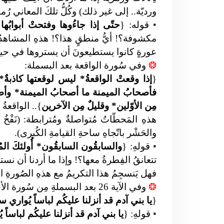
ورديّة.. إلى غير ذلك) وكُلُّ تلكَ المعاني رُمو
•
قوله: {
حتّى إذا جاءُوها وفتحتْ أبوابُها 
مكشوفة؟! أيُّ منطقٍ هذا؟!
هذهِ المشاهدُ ا
عورةٍ كانوا يستطيعونَ أن يستروها في حيات
❂
وفي سُورة الواقعة بعد البسملة:
{
إذا وقعتْ الواقعةُ* ليس لوقعتها كاذبةٌ* خا
فأصحابُ الميمنة ما أصحابُ الميمنة* وأصحاب
مِن الأوّلين* وقليلٌ مِن الآخرين
}
..
الواقعةُ 
هذهِ المَحطّاتُ مُتواصلةٌ ومُترابطة: (نَفْخُ 
والحَشْر باتّجاهِ ساحةِ القيامةِ الكُبرى).
•
قولهِ: {
والسابقُون السابقُون* أُولئكَ المُ
تتعانقُ الفِطرةُ معها؟!
وإذا ما أردنا أن نستم
فهل يَنسجِمُ هذا التكريمُ مع هذهِ الصُورةِ ال
❂
وفي الآية 26 بعد البسملةِ مِن سُورة الأعراف:
{
يا بني آدم قد أنزلنا عليكُم لباساً يُواري س
•
قولهِ: {
يا بني آدم قد أنزلنا عليكُم لباساً ي