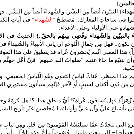
لعالمين
}
.
ُهداء
}
النبيّونَ أيضاً مِن البشْر، والشُهداءُ أيضاً مِن البشْر.. 
 قُتِلوا في ساحاتِ المعارك.. مُصطلحُ "
الشُهداء
" في آياتِ الكت
هادةِ على الأولياءِ وعلى الأعداء.
بالنبيّين والشُهداء وقُضِي بينهُم بالحقّ..
} الحديثُ في الآي
 تكون.. فهل مِن جمالِ الّلوحةِ أن يأتي الأنبياءُ والشُهداءُ ف
ً
} هذا المعنى أنّهم يُحشرونَ عُراة قد ينطبقُ على هذا الموق
ةَ وأن نتتبّعَ ما جاءَ عنهم "صلواتُ الله عليهم" فإنَّ أهْل جهنَّم
ّمية.
ُسهم هذا المنظر.. هُناكَ لباسُ التقوى وهُو الّلباسُ الحقيقي،
دفنونَ مِن دُون أكفان لِسببٍ أو لآخر فَإنّهم سيأتونَ مستوري ال
ُمَراً
} فهل
يُساقون عُراة؟! أيُّ منطقٍ هذا..؟! هل كرَمَهُ وجودُ
ي بأشياع عليٍّ وآل عليٍّ وأوليائهِ المُخلصين عِبْر تأريخ البشريّة..!
رةِ التي تتحدّثُ عمَّا سيلبَسُهُ المُؤمنونَ مِن حُللٍ ومِن ثيابٍ 
 فسأحتاج إلى وقتٍ طويل، خُصُوصاً وأنَّ هذهِ الحُلَل تأتي بألوان