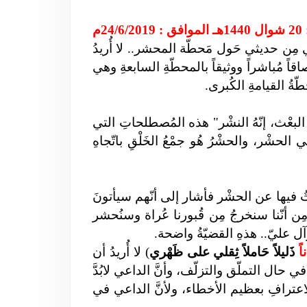
24/6م
ي مِن حديثي حَول مَحطّة المحشر.. لا أُريدُ
صاقاً مُباشراً ووثيقاً بالمحطّةِ السابعةِ وهي
ُ القيامةِ الكُبرى.
ُ البعْث، إنّهُ النشْر" هذه المُصطلحاتِ التي
ْر، والحشْرُ هُو جمْعُ الخَلْقِ باتّجاهِ
ثُ فيها عن الحشْر فأشار إلى أنّهم سيأتونَ
مِن أنّنا سنخرجُ مِن قُبورنا عُراة وسنُحشر
وآل عليّ.. هذهِ القضيّةُ واضحة.
اً
ذَليلاً حَاملاً ثِقلي على ظَهْري
) لا أُريدُ أن
 في حال التملّق والتزلّف، وأنَّ الداعي لابُدَّ
لاعترافِ بعظيم الأخطاء، ولأنَّ الداعي في