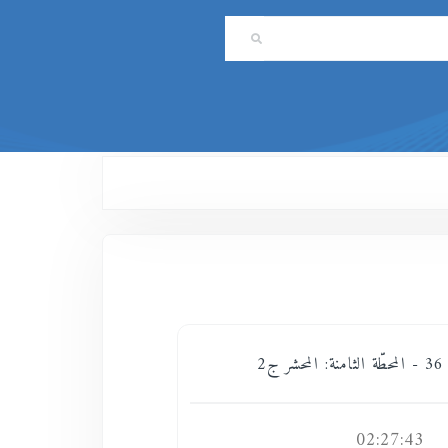
ج2
02:27:43