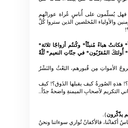
فهل يُسلّمون على أُناسٍ عُراة عوراتُهم
ؤمنين والأولياء المُخلصين الذين ستروا كُلَّ
!
انتْ هباءً مُنبثّاً* وكُنتُم أزواجًا ثلاثة*
كَ المُقرّبُون* في جنّاتِ النعيم* ثُلّةٌ
وجُ الأمواتِ مِن قُبورهم، البَعْثُ والنَشْرُ
؟! هذهِ الصُورةُ كيف يقبلها الذَوق؟! كيف
اني التكريم لأصحابِ الميمنةِ واضحةٌ جدّاً..
م يذّكّرون
}.
باسُ أكفانُنا، فالأكفانُ تُواري سوءاتنا ونحنُ