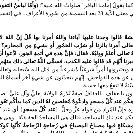
ما يقولُ إمامنا الباقر "صلواتُ الله عليه": (
وأمّا لباسُ التق
ً قالوا وجدنا عليها آباءنا واللهُ أمرنا بها قُلْ إنَّ اللهَ ل
ه تعالى أمرنا بالزنا أو شرْب الخمُور أو بشيءٍ مِن المحارم؟ 
هُ تعالى أعلمُ ووليُهُ،
فقال: فإنَّ هذهِ في أئمةِ الجَور، ادَّعوا أنَّ 
وأخبرنا أنّهُم قد قالوا عليه الكذب، فسمَّى اللّهُ تعالى ذلك منهُ
ة ويعتبرونها أمراً شرعيّاً مُشرعناً مِن قِبَل الله سُبحانه و
دّثون عن هذهِ الفواحش، إنّهم يتحدّثون عن شيءٍ آخر أسماهُ ال
ئةٌ لا تنفعُ معها حسنة.
 بالعفاف.. العفافُ صِفةٌ تُلازمُ الولايةَ لِعليٍّ وآلِ عليٍّ "
وهكُم عند كُلّ مسجدٍ وادعُوهُ مُخلصين لهُ الدين كما بدأكُم تعُو
َّ المُرادِ مِن قولهِ عزَّ وجلَّ: {
عند كُلّ مسجدٍ
} أي عند كُ
هكم عند تلكَ المساجد، فتلكَ هي المساجدُ الحقيقيّة.. وهي هذه
مِشكاةٍ فيها مصباحٌ المِصباحُ في زُجاجةٍ الزُجاجةُ كأنّها كوكبٌ د