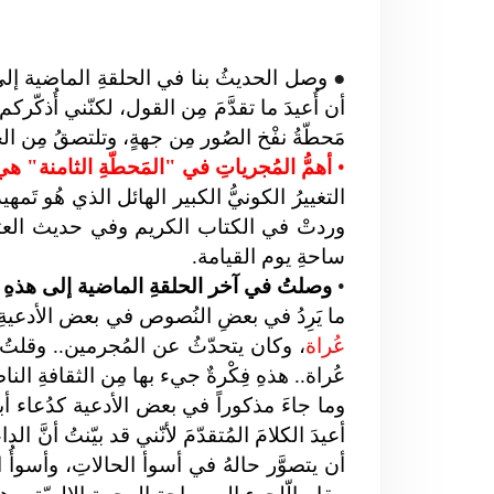
●
وصل الحديثُ بنا في الحلقةِ الماضية إلى ال
أن أُعيدَ ما تقدَّمَ مِن القول، لكنّني أُذكّرك
مَحطّةُ نفْخ الصُور مِن جهةٍ،
وتلتصقُ مِن الج
•
أهمُّ المُجرياتِ في "المَحطّةِ الثامنة" هي
التغييرُ الكونيُّ الكبير الهائل الذي هُو تَمه
وردتْ في الكتاب الكريم وفي حديث العترة، ا
ساحةِ يوم القيامة.
•
وصلتُ في آخر الحلقةِ الماضية إلى هذهِ 
ما يَرِدُ في بعضِ النُصوص في بعض الأدعيةِ 
عُراة
، وكان يتحدّثُ عن المُجرمين..
وقلتُ 
عُراة.. هذهِ فِكْرةٌ جيء بها مِن الثقافةِ النا
وما جاءَ مذكوراً في بعض الأدعية كدُعاء 
أعيدَ الكلامَ المُتقدّمَ لأنّني قد بيّنتُ أنَّ 
أن يتصوَّر حالهُ في أسوأ الحالاتِ، و
أسوأُ 