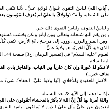
ياتِ الله
} لباسُ التقوى عُنوانٌ لولايةِ عليٍّ.. لأنّنا نتّقي ال
لَّى اللهُ عليه وآله": (
ولولاكَ يا عليّ لم يُعرَف المُؤمنون بع
ُو لباسُ التقوى، ولباسُ التقوى ذلك خير.
ن نِعَم اللهِ سُبحانه وتعالى ومِن آياتهِ ولكن بِحَسَب مُستوى هذ
ع ومِن القبر والبرزخ.. ووو.. إلى مَرحلةِ دابّةِ الأرض، نتّقي كُلّ
ذي فيهِ كُلُّ الخيريّةِ هو ولايةُ عليٍّ.
[تفسير البرهان: ج3] صفحة 144 الحديث (3) في معنى قولهِ عزَّ وجلَّ:
ليه السلام":
تبدُو لهُ عَورةٌ وإن كانَ عارياً مِن الثياب، والفاجرُ بادي العَ
عفاف خير...
)
كملِ للعقيدةِ وللأخلاقِ، إنّها ولايةُ عليٍّ.. العفافُ شيءٌ معنو
إذا ما ذهبنا إلى الآيةِ
28 بعد البسملة:
لهُ أمرنا بها قُلْ إنَّ اللهَ لا يأمُرُ بالفحشاء أتقُولون على الله
بعيدونَ عن عليٍّ وآل عليّ الذين لا يَملكون لباسَ التقوى، 