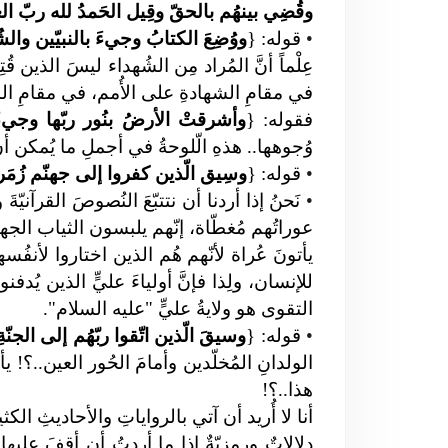
وقُضِي بينهُم بالحقّ وقِيل الحَمدُ لله ربّ ا
•
قوله: {
ووُضِعَ الكتابُ وجيءَ بالنبيّين والش
عِلْماً أنَّ المُراد مِن الشُهداء ليسَ الذين
في مقامِ الشهادةِ على الأُمم، في مقامِ الش
فقوله: {
وأشرقتْ الأرضُ بنُور ربّها وجيءَ 
وُجوهها..
هذهِ الّلوحةُ في أجملِ ما يُمكن أن
•
قوله: {
وسِيق الّذين كفروا إلى جهنّم زُمَرا
•
نَحنُ إذا أردنا أن نتتبّعَ النُصوصَ القرآنيّ
عوراتُهم مُغطّاة، إنّهم يلبسون الثياب الجهن
يأتونَ عُراة لأنّهم هُم الذين اختاروا لأنف
للإنسان، ولِذا فإنَّ أولياءَ عليٍّ الذين يُ
التقوى هو ولايةُ عليٍّ "عليه السلام".
•
قوله: {
وسيقَ الّذين اتّقوا ربّهُم إلى الجنّةِ ز
الولدانِ المُخلّدين وأمامَ الحُور العين..؟! يأت
هذا..؟!
أنا لا أُريد أن آتي بالرواياتِ والأحاديثِ الكثي
دِلالاتٌ ورمزيّةٌ إذا ما أردتُ أن أقِفَ عليها