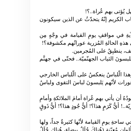
فهل يُؤتى بهم عُراة..؟!
اب الكريم إنّهُ يتحدّثُ عن الذين سيكونون
ةِ في مواقفِ يومِ القيامة في وجْهٍ مِن
ي هذهِ الحالةِ المُزرية عوراتُهم مكشوفة؟!
ف، ينطبِقُ على المُجرمين.
 يلبسونَ الثياب الجهنّميّة.. فحتّى في جهنَّم
 وهذا الّلباسُ ينعكسُ على الّلباس الخارجي
عَورات
لأنّهم يَلبسونَ لباسَ التقوى ولباسُ
هُ أن يأتي بهم عُراة أمامَ الملائكةِ وأمامِ
 أيُّ كَرَمٍ هذا؟! أيُّ جُودٍ هذا؟! أيُّ ذَوقٍ
في ساحةِ يومِ القيامة لأنّها كثيرةٌ جداً، ولها
ٍ مُعيّنة (هُناكَ حُلَلٌ بيضاء، هُناك حُلَلٌ