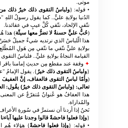
موتى.
•
قوله: {
ولباسُ التقوى ذلك خيرٌ ذلك من آ
الدُنيا بولايةِ عليٍّ.. كما يقول رسولُ اللهِ "ص
نتّقي الإلحاد، نتّقي كُلَّ عيبٍ في عقائدنا.
(
حُبُّ عليٍّ حسنةٌ لا تضرُّ معها سيئّة
) هذا ه
هذا الّلباسُ الذي نرتديه شيءٌ جميلٌ حَسَنٌ مِ
بولايةِ عليٍّ نتّقي ما نتّقي مِن هَولِ المُطّل
القيامة النجاةُ بولايةِ عليٍّ.. فلباسُ التقوى ال
✦
وقفة عند مقطع مِن حديثِ إمامنا باقر العلوم "عليه السلام" في 
{
ولباسُ التقوى ذلك خيرٌ
}
.
يقول الإمامُ "ع
(
وأمّا لباسُ التقوى فالعفاف، إنَّ العفيفَ لا 
تعالى: {ولباسُ التقوى ذلك خيرٌ} يقُول: ال
هذا العفافُ هو عُنوانٌ مُتفرّعٌ عن المعنى الأ
والمُداراة.
نَحنُ إذا أردنا أن نستمرَّ في سُورةِ الأعراف 
{
وإذا فعلوا فاحشةً قالوا وجدنا عليها آباءنا وال
•
قوله: {
وإذا فعلوا فاحشةً
} هؤلاء هُم ال