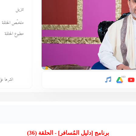
تنزيل
ملخـّص الحلقة
مطبوع الحلقة
HD
انشرها عل
برنامج [دليل المُسافر] - الحلقة (36)