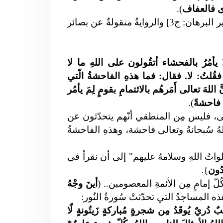
وى فالعفاف
)
.
وقفة عند ما جاء عن العترة الطاهرة في معنى الآية 28 بعد البسملة مِن سُورة الأعراف.. في [تفسير البرهان: ج3] والروايةُ منقولةٌ عن بصائر
ا يأمُرُ بالفحشاء أتقُولون على اللهِ ما لا
فقُلتُ: لا. فقال: فما هذهِ الفاحشةُ الّتي
اللهَ تعالى أَمَرهُم بالائتمامِ بقومٍ لِمَ يأمُر
م فاحشةً
).
تعالى، فليس مِن المنطقي أنّهم يتحدّثون عن
لهُ سُبحانهُ وتعالى فاحشة، وهذهِ الفاحشةُ
صلواتُ اللهِ وسلامهُ عليهم" إلى أن نقرأ في
دُون
}.
لّ إمامٍ مِن الأئمةِ المعصومين.. (
أينَ وجْهُ
 المساجدُ التي تحدّثتْ سُورةُ النُور:
ُريٌ يُوقَدُ مِن شجرةٍ مُباركةٍ زَيتُونةٍ لّا