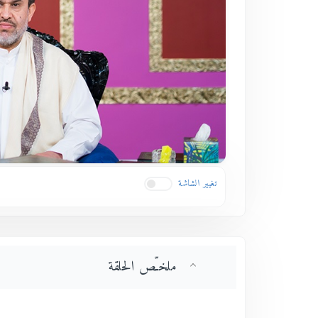
تغيير الشاشة
ملخـّص الحلقة