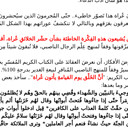
ذا هو شأنُ أدب الدعاء.
ونَ عُراة هذا تَصوّر خاطىء.. حتّى المُجرمونَ الذين سيُحشرون
رقون بعَرَقهم وبالتالي لا تنكشفُ عوراتهم بهذا الشكل المُق
لذين يُشيعون هذهِ الفِكْرة الخاطئة بشأن حشْر الخلائقِ عُراة، أ
ّقونها وفقاً لمنهج عِلْم الرجال الناصبي، فلا تُبقونَ شيئاً مِ
عرضَ الأفكارَ، أن نعرضَ العقائدَ على الكتاب الكريم المُفسّرِ 
وِفقاً للمنهج الناصبي المُنافرِ لبيعةِ الغدير بدرجةِ 100%.
ب الكريم: "
أنَّ الخَلْق يوم القيامةِ يأتون عُراة
".. سأخذ بعض ال
جيءَ بالنبيّين والشُهداء وقُضِي بينهُم بالحقّ وهُم لا يُظلمُون* 
 حتّى إذا جاءُوها فُتحتْ أبوابُها وقال لهُم خَزَنتُها ألم يأتِك
لكن حقّتْ كلمةُ العذاب على الكافرين* قِيل ادخلوا أبوابَ ج
 حتّى إذا جاءُوها وفتحتْ أبوابُها وقال لهُم خَزَنَتُها سلامٌ عليك
من الجنّة حيثُ نشاءُ فنعم أجر العاملين* وترى الملائكة حاف