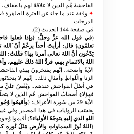
الفاحشةَ هُم الذين لا علاقةَ لهم بالعفاف، ك
✦
الدرجات.
في صفحة 144 الحديث (2):
(
في
قول الله عزَّ وجلَّ: {وإذا فعلوا فاحشة
تعلمُون} قال: أرأيتَ أحداً يزعُمُ أنّ َالل
يَدّعُون أنَّ اللهَ تعالى أمرنا بها؟ فقُلتُ: الل
اللهُ بالائتمامِ بهم، فردَّ اللهُ ذلكَ عليهم، 
الآيةُ واضحة.. إنّهم يفتخرونَ بهذهِ الفاحش
الزنا والّلواطِ وأمثالِ ذلك.. إنّهم لا يتح
هي أصْلُ الفواحش عندهم.. وبُغْضُ عليٍّ سيّ
فهؤلاءِ أصحابُ الفواحش هُم الذين لا يتحلّون
الآية
29 من سُورة الأعراف: {
وأقيمُوا وُجُ
بِحَسَب الرواياتِ في هذا المصدر وفي غيره فإن
اللهِ الذي إليهِ يتوجّهُ الأولياء؟
) أقيموا وُجو
{
اللهُ نُورُ السماواتِ والأرض مَثَلُ نُورهِ ك