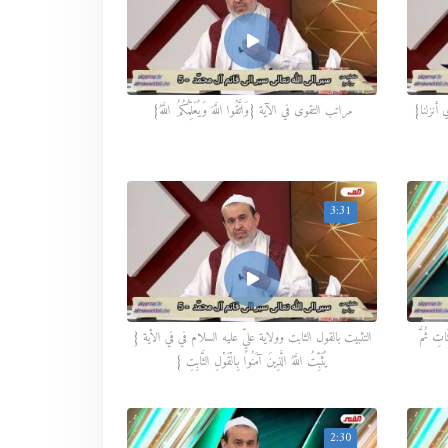
 أنزلنا}
مراتب التقوى في الآية {وَاتَّقُوا اللَّهَ وَيُعَلِّمُكُمُ اللَّهُ}
3:31
اتِ ثُمَّ
التثبيت بالقول الثابت وولاية عليٍّ عليه السلام في في الأية {
يُثَبِّتُ اللَّهُ الَّذِينَ آمَنُوا بِالْقَوْلِ الثَّابِتِ }
2:30