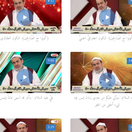
8:12
9
نُوا مَعَ الصَّادِقِينَ﴾ الكون الجغرافيُّ الحسيُّ
﴿كُونُوا مَعَ الصَّادِقِينَ﴾ الكون العقائدي
9:00
14
ليه السلام: سيأتي عليكم من بعدي زمان ليس فيه
عليٍّ عليه السلام : وآخر قد تسمى عالماً وليس
شيء أخفى من الحق
3:19
5