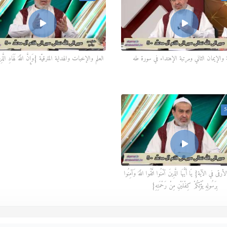
ة والإيمان الثاني ومرتبة الإهتداء في سورة طه
العلم والإخبات والهداية المترقيّة {وَإِنَّ اللَّهَ لَهَادِ الَّذِي
5
ى في الآية{ يَا أَيُّهَا الَّذِينَ آمَنُوا اتَّقُوا اللَّهَ وَآمِنُوا
بِرَسُولِهِ يُؤْتِكُمْ كِفْلَيْنِ مِنْ رَحْمَتِهِ}