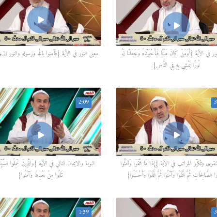
 في الأية {أَوَمَنْ كَانَ مَيْتًا فَأَحْيَيْنَاهُ وَجَعَلْنَا لَهُ
معنى النور في الأية {فآمنوا بالله ورسوله والنور الذي
نُورًا يَمْشِي بِهِ فِي النَّاسِ}
2:09
3
وى وتكرّر المراتب في الآية {إِذَا مَا اتَّقَوْا وَآمَنُوا
التوبة والايمان الثاني في الآية {وَالَّذِينَ عَمِلُوا السَّيِّئَ
وا الصَّالِحَاتِ ثُمَّ اتَّقَوْا وَآمَنُوا ثُمَّ اتَّقَوْا وَأَحْسَنُوا}
تَابُوا مِنْ بَعْدِهَا وَآمَنُوا}
1:59
3