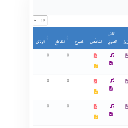
الملف
زيل
الصوتي
الملخـّص
المطبوع
المقاطع
الوثائق
0
0
0
0
0
0