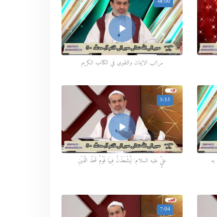
48:00
مراتب الايمان والتقوى في الكتاب الكريم
5:53
 به
عليٍّ عليه السلام: لَيُشْحَذَنَّ فِيهَا قَوْمٌ شَحْذَ الْقَيْنِ
7:04