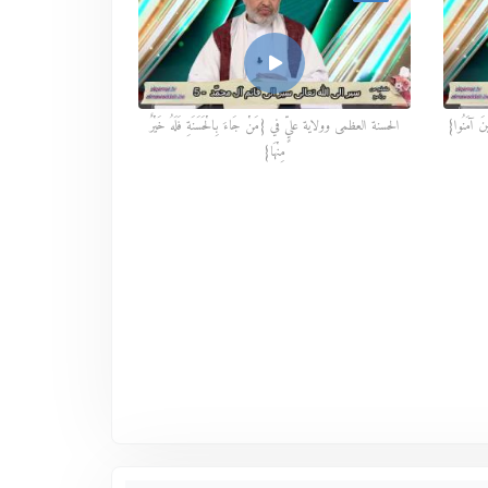
نَ آمَنُوا}
الحسنة العظمى وولاية عليٍّ في {مَنْ جَاءَ بِالْحَسَنَةِ فَلَهُ خَيْرٌ
مِنْهَا}