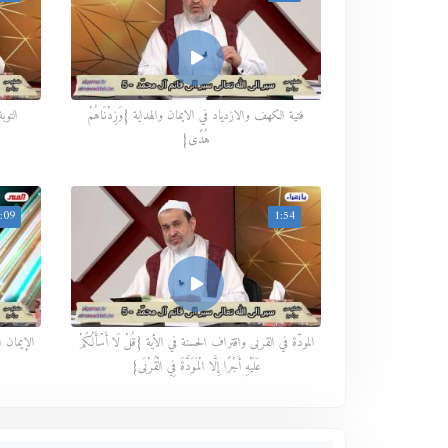
فتية الكهف والازدياد في الايمان والهداية {وَزِدْنَاهُمْ
التوب
هُدًى}
:09
1:54
المودّة في القربى واقتراف الحسنة في الأية {قُلْ لَا أَسْأَلُكُمْ
الإيمان الأرق
عَلَيْهِ أَجْرًا إِلَّا الْمَوَدَّةَ فِي الْقُرْبَى}