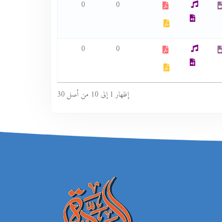
0
0
0
0
إظهار 1 إلى 10 من أصل 30