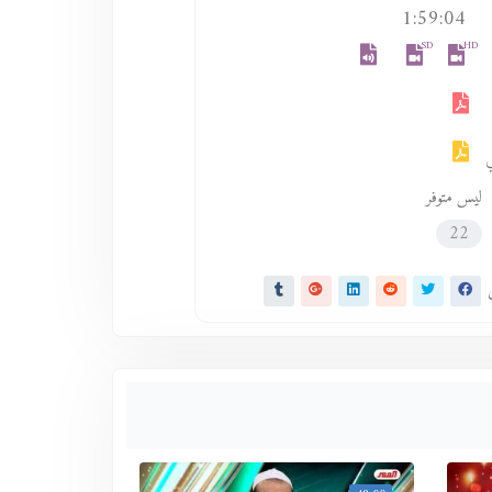
1:59:04
SD
HD
ليس متوفر
22
ى