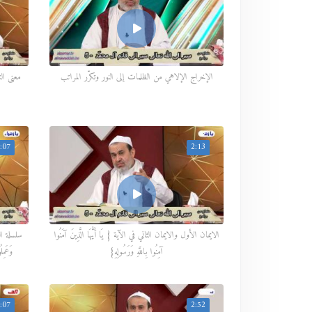
الإخراج الإلاهي من الظلمات إلى النور وتكرّر المراتب
معنى النور
:07
2:13
الايمان الأول والايمان الثاني في الآية { يَا أَيُّهَا الَّذِينَ آمَنُوا
سلسلة التق
آمِنُوا بِاللَّهِ وَرَسُولِهِ}
وَعَمِلُ
:07
2:52