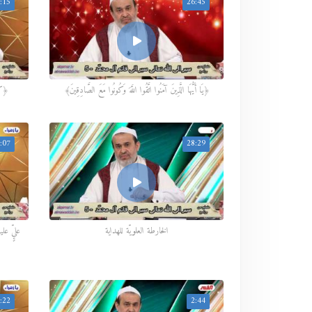
:15
26:45
﴿يَا أَيُّهَا الَّذِينَ آمَنُوا اتَّقُوا اللَّهَ وَكُونُوا مَعَ الصَّادِقِينَ﴾
﴿كُو
:07
28:29
الخارطة العلويّة للهداية
عليٍّ ع
:22
2:44