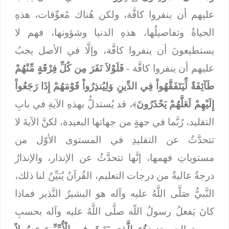
عليهم أن ينفروا كافَّة، ولكن هُناك مُعوِّقات، هذهِ
الحياةُ وتفاصيلُها، هذهِ الدنيا وشؤونها، فهم لا
يستطيعونَ أن ينفروا كافَّة، وإلَّا في الأصل يجبُ
عليهم أن ينفروا كافَّة -
فَلَوْلاَ نَفَرَ مِن كُلِّ فِرْقَةٍ مِّنْهُمْ
طَآئِفَةٌ لِّيَتَفَقَّهُواْ فِي الدِّينِ وَلِيُنذِرُواْ قَوْمَهُمْ إِذَا رَجَعُواْ
إِلَيْهِمْ لَعَلَّهُمْ يَحْذَرُونَ
﴾، قد يُستدلُّ بهذهِ الآيةِ في بابِ
التقليد، رُبَّما في جهةٍ من جهاتها البعيدة، لكنَّ الآيةَ لا
تتحدَّثُ عن التقليدِ في المستوى الأوّل من
مستوياتِ فهمها، إنَّها تتحدَّثُ عن الإنذار، والإنذارُ
درجةٌ عاليةٌ من درجات التعليم، القُرآنُ يُبَيِّنُ لنا ذلك،
النَّبيُّ صَلَّى اللَّهُ عليه وآله هو البشيرُ النَّذير فماذا
كانَ يَفعلُ رسولُ اللّه صلَّى اللَّهُ عليه وآله بحسبِ