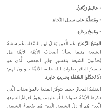
•
عالِـمٌ رَبَّانيٌّ.
•
ومُتعلِّمٌ على سبيل النَّجاة.
•
وهَمجٌ رَعَاع.
الهَمَجُ الرَّعاع
؛ هُم الَّذينَ يُقالُ لهم السَّفَلة، هُم سَفَلةُ
الشيعة مثلما يسألُ أصحابُ الأئِمَّةِ الأئِمَّةَ هل
يُحدِّثونَ الشيعة بتفسيرِ جابرٍ الجعفي الَّذي هو
تفسيرُ الباقرِ صلواتُ اللهِ عليه، الأئِمَّةُ يقولونَ لهم:
(
لَا تُحَدِّثُوا السَّفَلَةَ بِحَديثِ جَابِر
).
التقليدُ المجازُ حينما يتوفَّرُ الفقيهُ بالمواصفات الَّتي
ذكرها الأئِمَّةُ صلواتُ اللَّهِ عليهم، يجوزُ لعوامِّ الشيعةِ
الَّذينَ هُم أرَاذِلُ الشيعةِ، الَّذينَ هُم ضُعفاءُ الشيعةِ،