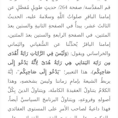
قم المقدَّسة/ صفحة 264/ حديثٍ طويلٍ مُفصَّلٍ عن
إمامنا الباقرِ صلواتُ اللَّهِ وسلامهُ عليه، الحديثُ
الثالثَ عشر، يبدأُ في الصفحةِ الثانيةِ والستين بعدَ
المئتين، في الصفحةِ الرابعةِ والستين بعدَ المئتين،
إمامنا الباقرُ يُحدِّثُنا عن السُّفياني واليَماني
والخراساني ويقول: (
وَلَيْسَ فِي الرَّايَاتِ رَايَةٌ أَهْدَى
مِن رَايَة اليَمَانِي هِي رَايَةُ هُدَىً لِأَنَّهُ يَدْعُو إِلَى
صَاحِبِكُم
)، هذا التعبير؛ "
يَدْعُو إِلَى صَاحِبِكُم
"، إنَّهُ
يربطُ الشيعةَ بإمامِ زماننا وليسَ بشخصهِ، وهذا
الكلامُ يتناولُ العقيدةَ الكاملة، ويتناولُ الدينَ بِكُلِّ
أصولهِ وفروعهِ، ويتناولُ البرنامجَ السياسيَّ أيضاً،
فهذا داعيةٌ لصاحب الأمرِ على المستوى العقائدي
والفكري، وعلى المستوى الفقهي والفتوائي، وعلى