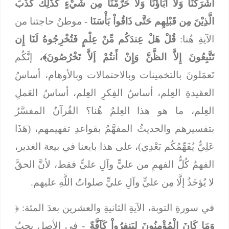
أَشْرَكْنَا وَلاَ آبَاؤُنَا وَلاَ حَرَّمْنَا مِن شَيْءٍ كَذَلِكَ كَذَّبَ
الَّذِيْنَ مِن قَبْلِهِم حَتَّى ذَاقُواْ بَأْسَنَا
-
موطنُ حاجتنا من
الآيةِ هُنا:
قُلْ هَلْ عِندَكُم مِّنْ عِلْمٍ فَتُخْرِجُوهُ لَنَا إِن
تَتَّبِعُونَ إِلاَّ الظَّنَّ وَإِنْ أَنتُمْ إَلاَّ تَخْرُصُونَ﴾،
إنَّكُم
تَعمَلونَ بالتخمينات وبالاحتمالات وبالأوهام، أساسُ
العقيدةِ العِلم، أساسُ الفِكرِ العِلم، أساسُ العَملِ
العِلم، ما هو هذا العِلمُ هُنا؟ القُرآنُ المفسَّرُ
بتفسيرهم والحديثُ المفهَّمُ بقواعدِ تفهيمهم، (هَذَا
عَلِيٌّ يُفَهِّمُكُم بَعْدِي)، على هذا بايعنا في بيعة الغدير،
الفهمُ كُلُّ الفهمِ من عليٍّ وآلِ عليٍّ فقط، لأنَّ الحقَّ
لا يُؤخَذُ إلَّا مِن عليٍّ وآلِ عليٍّ صلواتُ اللَّهِ عليهم.
في سورةِ التوبة، الآيةِ الثانيةِ والعشرين بعدَ المئة: ﴿
وَمَا كَانَ الْمُؤْمِنُونَ لِيَنفِرُواْ كَآفَّةً
- في الأصل يجبُ