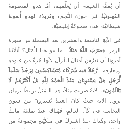
أن يُفقِّهَ الشيعة، أن يُعلِّمهم، أمَّا هذهِ المنظومةُ
الكهنوتيَّةُ في حوزة النَّجفِ وكربلاء فهذهِ أُلعوبةٌ
شيطانيَّة، هذهِ أضحوكةٌ إبليسيَّة.
في الآيةِ التاسعةِ والعشرين بعدَ البسملة من سورة
الزمر: ﴿
ضَرَبَ اللّهُ مَثَلاً
- ما هو هذا الْمَثَل؟ أئِمَّتُنا
أمرونا أن نَدرُسَ أمثالَ القُرآن لأنَّها جُزءٌ من علومهِ
ومعارفه -
رَّجُلاً فِيهِ شُرَكَاء مُتَشَاكِسُونَ وَرَجُلاً سَلَماً
لِّرَجُلٍ هَلْ يَسْتَوِيَانِ مَثَلاً الْحَمْدُ لِلّهِ بَلْ أَكْثَرُهُمْ لَا
يَعْلَمُونَ
﴾، الآيةُ ضربت مثلاً، هذا الـمَثلُ يرتبطُ بزمانِ
نزول الآية حيثُ كانَ العبيدُ يُشترَونَ مِن سوق
النخاسة في كُلِّ العالمِ، فَهُناك عبدٌ يملكهُ مالكٌ
واحد، وهُناكَ عبدٌ اشتركَ في ملكيَّتهِ مجموعةٌ من