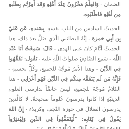
الضمان -
وَالعِلْمُ مَخْزُونٌ عِنْدَ أَهْلِهِ وَقَد أُمِرْتُم بِطَلَبهِ
مِن أَهْلِهِ فَاطْلبُوه
.
الحديثُ السادس من البابِ نفسهِ:
بِسَندهِ، عَن عَليّ
بِن أَبِي حَمزة
- إنَّهُ البطائني الَّذي ضَلَّ بعدَ ذلك، هذا
الحديثُ أيَّامَ كانَ على الهدى -
قَالَ: سَمِعْتُ أبَا عَبْد
اللّه
- سَمِع الصَّادِقَ صلواتُ اللَّهِ عليه -
يَقُول: تَفَقَّهُوا
فِي الدِّيْن
- وهذا الأمرُ مُوجَّهٌ للجميع، وكُلٌّ بحسبهِ -
فَإِنَّهُ مَن لَم يَتَفَقَّه مِنكُم فِي الدِّيْن فَهُو أَعْرَابِي
- هذا
الكلامُ مُوجَّهٌ للجميع، ليسَ خاصَّاً بدارسي العلوم
الدينيَّةِ إذا كانوا يدرسونَ عُلوماً صحيحةً، لا كالَّذينَ
يدرسونَ الضلالَ في حوزة النَّجفِ وكربلاء -
إِنَّ اللهَ
يَقُولُ فِي كِتَابِه: "لِّيَتَفَقَّهُواْ فِي الدِّينِ وَلِيُنذِرُواْ