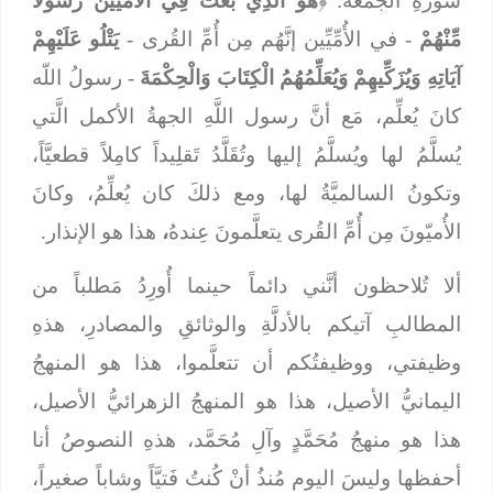
سورةِ الجمعة: ﴿
هُوَ الَّذِي بَعَثَ فِي الْأُمِّيِّينَ رَسُولاً
مِّنْهُمْ
- في الأُمِّيِّين إنَّهُم مِن أُمِّ القُرى -
يَتْلُو عَلَيْهِمْ
آيَاتِهِ وَيُزَكِّيهِمْ وَيُعَلِّمُهُمُ الْكِتَابَ وَالْحِكْمَةَ
- رسولُ اللّه
كانَ يُعلِّم، مَع أنَّ رسول اللَّهِ الجهةُ الأكمل الَّتي
يُسلَّمُ لها ويُسلَّمُ إليها وتُقَلَّدُ تَقلِيداً كامِلاً قطعيَّاً،
وتكونُ السالميَّةُ لها، ومع ذلكَ كان يُعلِّمُ، وكانَ
الأُميّونَ مِن أُمِّ القُرى يتعلَّمونَ عِندهُ
،
هذا هو الإنذار.
ألا تُلاحظون أنَّني دائماً حينما أُورِدُ مَطلباً من
المطالبِ آتيكم بالأدلَّةِ والوثائقِ والمصادرِ، هذهِ
وظيفتي، ووظيفتُكم أن تتعلَّموا، هذا هو المنهجُ
اليمانيُّ الأصيل، هذا هو المنهجُ الزهرائيُّ الأصيل،
هذا هو منهجُ مُحَمَّدٍ وآلِ مُحَمَّد، هذهِ النصوصُ أنا
أحفظها وليسَ اليوم مُنذُ أنْ كُنتُ فَتيَّاً وشاباً صغيراً،