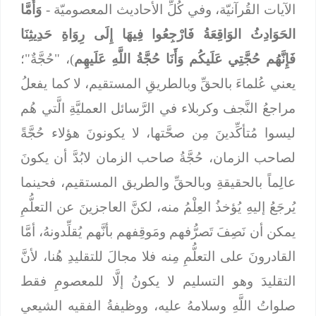
الآيات القُرآنيّة، وفي كُلِّ الأحاديث المعصوميّة -
وَأَمَّا
الحَوَادِثُ الوَاقِعَةُ فَارْجِعُوا فِيهَا إِلَى رِوَاةِ حَدِيثِنَا
فَإِنَّهُم حُجَّتِي عَلَيكُم وَأَنَا حُجَّةُ اللَّهِ عَلَيهِم
)، "حُجَّةٌ"؛
يعني عُلماءَ بالحقِّ وبالطريقِ المستقيم، لا كما يفعلُ
مراجعُ النَّجف وكربلاء في الرَّسائل العمليَّةِ الَّتي هُم
ليسوا مُتأكِّدينَ مِن صحَّتها، لا يكونونَ هؤلاء حُجَّةً
لصاحب الزمان، حُجَّةُ صاحب الزمان لابُدَّ أن يكونَ
عالِماً بالحقيقةِ وبالحقِّ والطريق المستقيم، فحينما
يُرجَعُ إليهِ يُؤخذُ العِلْمُ منه، لكنَّ العاجزينَ عن التعلُّمِ
يمكن أن نَصِفَ تَصرُّفهم ومَوقِفهم بأنَّهم يُقلِّدونهُ، أمَّا
القادرونَ على التعلُّمِ مِنه فلا مجالَ للتقليدِ هُنا، لأنَّ
التقليدَ وهو التسليم لا يكونُ إلَّا للمعصومِ فقط
صلواتُ اللَّهِ وسلامهُ عليه، ووظيفةُ الفقيه الشيعي