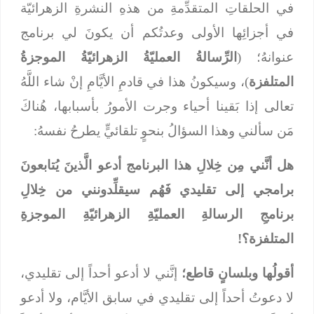
في الحلقاتِ المتقدِّمةِ من هذهِ النشرةِ الزهرائيّة
في أجزائِها الأولى وعدتُكم أن يكونَ لي برنامج
عنوانهُ؛ (
الرِّسالةُ العمليّةُ الزهرائيّةُ الموجزةُ
المتلفزة
)، وسيكونُ هذا في قادمِ الأيَّامِ إنْ شاء اللَّهُ
تعالى إذا بَقينا أحياء وجرت الأمورُ بأسبابها، هُناكَ
مَن سألني وهذا السؤالُ بنحوٍ تلقائيٍّ يطرحُ نفسهُ:
هل أنَّني مِن خِلالِ هذا البرنامج أدعو الَّذينَ يُتابعونَ
برامجي إلى تقليدي فَهُم سيقلِّدونني من خِلالِ
برنامجِ الرسالةِ العمليّةِ الزهرائيّةِ الموجزةِ
المتلفزة؟!
أقولُها وبلسانٍ قاطع؛
إنَّني لا أدعو أحداً إلى تقليدي،
لا دعوتُ أحداً إلى تقليدي في سابق الأيَّام، ولا أدعو