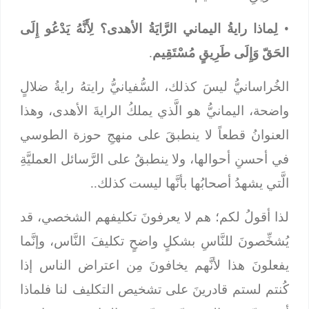
•
لِماذا رايةُ اليماني الرَّايَةُ الأهدى؟ لِأَنَّهُ يَدْعُو إِلَى
الحَقّ وَإِلَى طَرِيقٍ مُسْتَقِيم
.
الخُراسانيُّ ليسَ كذلك، السُّفيانيُّ رايتهُ رايةُ ضلالٍ
واضحة، اليمانيُّ هو الَّذي يملكُ الرايةَ الأهدى، وهذا
العنوانُ قطعاً لا ينطبقَ على منهجِ حوزة الطوسي
في أحسنِ أحوالها، ولا ينطبقُ على الرَّسائل العمليَّةِ
الَّتي يشهدُ أصحابُها بأنَّها ليست كذلك..
لذا أقولُ لكم؛ هم لا يعرفونَ تكليفهم الشخصي، قد
يُشخِّصونَ للنَّاسِ بشكلٍ واضحٍ تكليفَ النَّاس، وإنَّما
يفعلونَ هذا لأنَّهم يخافونَ مِن اعتراض الناس إذا
كُنتم لستم قادرينَ على تشخيص التكليف لنا فلماذا