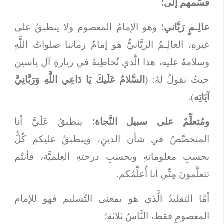
قَسَّمهم إلى؛
عالِـمٍ رَبَّاني
؛ وهو الإمامُ المعصوم ولا ينطبقُ على
غيرهِ، العالِـمُ الربَّانيُّ هو إمامُ زماننا صلواتُ اللَّهِ
وسلامهُ عليه، هذا الَّذي نُخاطِبهُ في زيارةِ آلِ ياسين
حيثُ نقولُ لهُ: (
السَّلامُ عَلَيكَ يَا دَاعِي اللَّهِ وَرَبَّانِيَّ
آيَاتِه
).
ومُتعلِّمٌ على سبيل النَّجاة
؛ ينطبقُ عَلَيَّ أنا
المتخصِّصُ في شأن الدينِ، وينطبقُ عليكم كُلٌّ
بحسبِ معلوماتهِ وبحسبِ درجتهِ العِلميَّة، فأنتُم
تتعلَّمونَ مِنِّي أنا أُعلِّمُكم.
أمَّا التقليدُ الَّذي هو بمعنى التَّسليم فهو للإمام
المعصومِ فقط، النَّاسُ ثلاثة؛