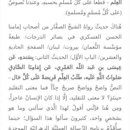
العِلْم
- قطعاً على كُلِّ مُسلمٍ بحسبهِ، وعندنا نُصوصٌ
(على كُلِّ مُسلمٍ ومُسلمةٍ).
هُناكَ حديثٌ رواهُ الشيخُ الصفَّار من أصحابِ إمامنا
الحسن العسكري في بصائر الدرجات/ طبعةُ
مؤسَّسة النُّعمان/ بيروت/ لبنان/ الصفحةِ الحاديةِ
والعشرين/ البابِ الأوَّل/ الحديثُ الثاني:
بِسَندهِ، عَن
عِيسَى بنِ عَبد اللّه العَمْرِي، عَن إِمَامِنَا الصَّادِقِ
صَلواتُ اللَّهِ عَلَيه، طَلَبُ العِلْمِ فَرِيضةٌ عَلَى كُلِّ حَال
-
النصُّ واضحٌ وواضحٌ صريحٌ جِدَّاً فما معنى التقليدِ
حينئذٍ؟ لا معنى للتقليد، إلَّا إذا كانَ الإنسانُ عاجزاً،
ومِن هُنا فإنَّني أقولُ لهذا الَّذي سألني وما هو
بشخصٍ واحد، كثيرونَ سألوا هذا السؤال؛ حينما
سأُقَدِّمُ برنامج الرِّسالةِ العمليَّةِ الزهرائيّةِ الموجزةِ