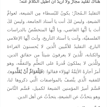
هُناكَ تقليد مجازٌ ولا أريدُ أن أُطيلَ الكلامَ عنه؛
التقليدُ الـمُجازُ؛ يكونُ للبُسطاء مِن الشيعة، لعوامِّ
الشيعةِ، وليسَ لكَ أنت يا أستاذ الجامعة، وليسَ لكَ
أنتَ يا أيُّها القاضي، ويا أيُّها المتخصِّصُ بالدراسات
الفلسفيَّة، وأنت يا أستاذ التأريخ، وأنتَ أيُّها الإعلامي
البارع، التقليدُ للأمِّيين الَّذين لا يُحسنونَ القراءةَ
والكتابة، للَّذينَ لا يعرفونَ شيئاً من حقائقِ الدين،
وللَّذين لا يملكونَ قُدرةً على التعلُّمِ والتفقُّه، وهو
أمرٌ أجازهُ الأئِمَّةُ لهؤلاء فقالوا: (
فَلِلْعَوَامِّ أَنْ يُقَلِّدوه
)،
للفقيه الَّذي يتَّصفُ بالمواصفات الَّتي ذكروها لنا،
قَسَّمَ أميرُ المؤمنين الشيعةَ لكميل، قَسَّم النَّاسَ
وهو يتحدَّثُ عن الشيعةِ، يتحدَّثُ عن أهل الدين.