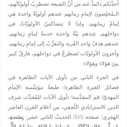
أُحدِّثكم دائماً عنه من أنَّ الشيعة تضطربُ أولويّاتُهم،
الـمُخلِصونَ لإمامِ زمانهم عندهم أولويّةٌ واحدة هي
إمامُ زمانهم، ولذا لا تتشاكسُ الأولويّاتُ في
دواخلهم، عِندهم نِيَّةٌ واحدة خدمةُ إمامِ زمانهم،
عندهم هدفٌ واحد القُربة والتقرُّبُ إلى إمامِ زمانهم،
وآخرونَ الأولويّات تَصطرعُ في دواخلهم، فارقٌ كبير
بينَ هؤلاء وهؤلاء.
في الجزء الثاني من تأويل الآيات الظاهرة في
فضائل العترة الطاهرة/ طبعةُ مؤسَّسة الإمام
المهديّ/ قم المقدَّسة/ تأويل الآيات للمُحدِّث شرف
الدين الاسترابادي النَّجفي، من أعلام القرن العاشر
الهجري/ صفحة 515/ الحديثُ الثاني عشر:
بِسَندهِ،
عَن أَبِي خَالِدٍ الكَابُلي، عَن إِمَامِنا البَاقِرِ صَلواتُ اللَّهِ