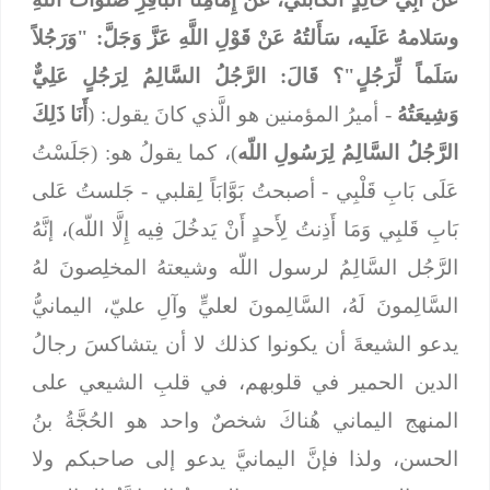
وسَلامهُ عَلَيه، سَأَلتُهُ عَنْ قَوْلِ اللَّهِ عَزَّ وَجَلَّ: "وَرَجُلاً
سَلَماً لِّرَجُلٍ"؟ قَالَ: الرَّجُلُ السَّالِمُ لِرَجُلٍ عَلِيٌّ
وَشِيعَتُهُ
- أميرُ المؤمنين هو الَّذي كانَ يقول: (
أَنَا ذَلِكَ
الرَّجُلُ السَّالِمُ لِرَسُولِ اللّه
)، كما يقولُ هو: (جَلَسْتُ
عَلَى بَابِ قَلْبِي - أصبحتُ بَوَّابَاً لِقلبي - جَلستُ عَلى
بَابِ قَلبِي وَمَا أَذِنتُ لِأَحدٍ أَنْ يَدخُلَ فِيه إِلَّا اللّه)، إنَّهُ
الرَّجُل السَّالِمُ لرسول اللّه وشيعتهُ المخلِصونَ لهُ
السَّالِمونَ لَهُ، السَّالِمونَ لعليٍّ وآلِ عليّ، اليمانيُّ
يدعو الشيعةَ أن يكونوا كذلك لا أن يتشاكسَ رجالُ
الدين الحمير في قلوبهم، في قلبِ الشيعي على
المنهج اليماني هُناكَ شخصٌ واحد هو الحُجَّةُ بنُ
الحسن، ولذا فإنَّ اليمانيَّ يدعو إلى صاحبكم ولا