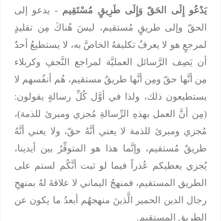
يَدْعُو إِلَى الحَقّ وَإِلَى طَرِيقٍ مُسْتَقِيم
- يدعو إلى
الحقّ وإلى طريقٍ مُستقيم، ليسَ هُناكَ مِن تقليدٍ
لمرجعٍ هو لا يعرفُ تكليفهُ الخاصَّ به، لا يستطيعُ أحدٌ
أن يَصِف الرَّسائل العمليَّة لمراجع النَّجفِ وكربلاء
مِن أنَّها حقّ ومِن أنَّها طريقٌ مستقيم، هُم أنفُسهم لا
يستطيعون ذلك، ولذا في أوَّل كُلِّ رسالةٍ يقولون:
(مِن أنَّ العمل بهذهِ الرِّسالةِ مُجزي ومبرئ للذمة)،
مُجزي ومبرئ للذمة لا يعني أنَّهُ حقّ، ولا يعني أنَّهُ
طريقٌ مُستقيم، وإنَّما هذا هو المتوفِّرُ بين أيدينا،
يُجزي يعطيكم عُذراً فيما لو ثبت أنَّكُم لستم على
الطريق المستقيم، فمنهجُ اليماني لا علاقةَ لهُ بمنهجِ
رجال الدين الحمير الَّذينَ منهجهُم أبعدُ ما يكون عن
الطريقِ المستقيم.