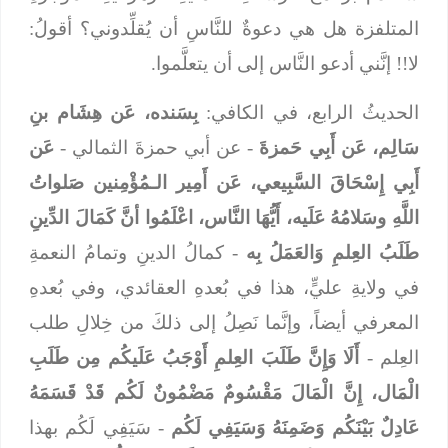
المتلفزة هل هي دعوةٌ للنَّاسِ أن يُقلِّدوني؟ أقولُ:
لا!! إنَّني أدعو النَّاس إلى أن يتعلَّموا.
الحديثُ الرابع، في الكافي:
بِسَنده، عَن هِشَام بنِ
سَالِم، عَن أَبِي حَمزةَ
- عن أبي حمزةَ الثمالي -
عَن
أَبِي إِسْحَاقَ السَّبِيعي، عَن أَمِير الـمُؤْمِنين صَلواتُ
اللَّهِ وسَلامُهُ عَلَيه، أَيُّهَا النَّاس، اعْلَمُوا أنَّ كَمَالَ الدِّينِ
طَلَبُ العِلمِ وَالعَمَلُ بِه
- كمالُ الدينِ وتمامُ النعمةِ
في ولايةِ عليٍّ، هذا في بُعدهِ العقائدي، وفي بُعدهِ
المعرفي أيضاً، وإنَّما نَصِلُ إلى ذلكَ من خِلالِ طلب
العِلم -
أَلَا وَإِنَّ طَلَبَ العِلمِ أَوْجَبُ عَلَيكُم مِن طَلَبِ
الْمَال، إِنَّ الْمَالَ مَقْسُومٌ مَضْمُونٌ لَكُم قَدْ قَسَمَهُ
عَادِلٌ بَيْنَكُم وَضَمِنَهُ وَسَيَفِي لَكُم
- سَيَفِي لَكُم بهذا