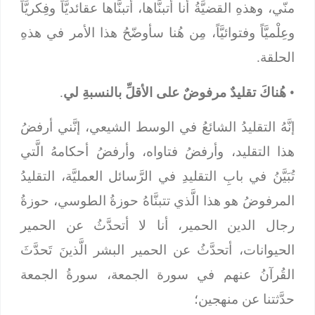
منّي، وهذهِ القضيَّةُ أنا أتبنَّاها، أتبنَّاها عقائديَّاً وفِكريَّاً
وعِلْميَّاً وفتوائيَّاً، مِن هُنا سأوضّحُ هذا الأمر في هذهِ
الحلقة.
•
هُناكَ تقليدٌ مرفوضٌ على الأقلِّ بالنسبةِ لي
.
إنَّهُ التقليدُ الشائعُ في الوسط الشيعي، إنَّني أرفضُ
هذا التقليد، وأرفضُ فتاواه، وأرفضُ أحكامهُ الَّتي
تُبَيَّنُ في بابِ التقليدِ في الرَّسائل العمليَّة، التقليدُ
المرفوضُ هو هذا الَّذي تتبنَّاهُ حوزةُ الطوسي، حوزةُ
رجال الدين الحمير، أنا لا أتحدَّثُ عن الحمير
الحيوانات، أتحدَّثُ عن الحمير البشر الَّذينَ تَحدَّثَ
القُرآنُ عنهم في سورة الجمعة، سورةُ الجمعة
حدَّثتنا عن منهجين؛