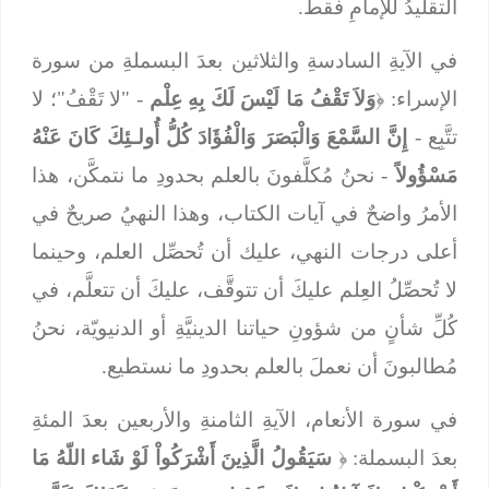
التقليدُ للإمامِ فقط.
في الآيةِ السادسةِ والثلاثين بعدَ البسملةِ من سورة
الإسراء: ﴿
وَلاَ تَقْفُ مَا لَيْسَ لَكَ بِهِ عِلْم
- "لا تَقْفُ"؛ لا
تتَّبِع -
إِنَّ السَّمْعَ وَالْبَصَرَ وَالْفُؤَادَ كُلُّ أُولـئِكَ كَانَ عَنْهُ
مَسْؤُولاً
- نحنُ مُكلَّفونَ بالعلم بحدودِ ما نتمكَّن، هذا
الأمرُ واضحٌ في آيات الكتاب، وهذا النهيُ صريحٌ في
أعلى درجات النهي، عليك أن تُحصِّل العلم، وحينما
لا تُحصِّلُ العِلم عليكَ أن تتوقَّف، عليكَ أن تتعلَّم، في
كُلِّ شأنٍ من شؤونِ حياتنا الدينيَّةِ أو الدنيويّة، نحنُ
مُطالبونَ أن نعملَ بالعلم بحدودِ ما نستطيع.
في سورة الأنعام، الآيةِ الثامنةِ والأربعين بعدَ المئةِ
بعدَ البسملة: ﴿
سَيَقُولُ الَّذِينَ أَشْرَكُواْ لَوْ شَاء اللّهُ مَا