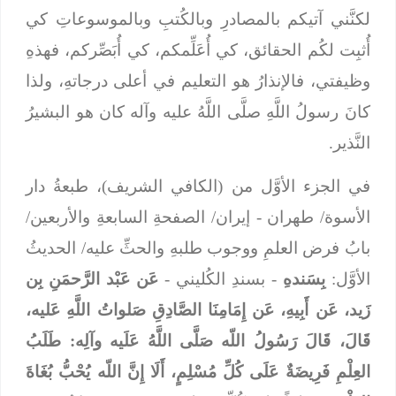
لكنَّني آتيكم بالمصادرِ وبالكُتبِ وبالموسوعاتِ كي
أُثبِت لكُم الحقائق، كي أُعَلِّمكم، كي أُبَصِّركم، فهذهِ
وظيفتي، فالإنذارُ هو التعليم في أعلى درجاتهِ، ولذا
كانَ رسولُ اللَّهِ صلَّى اللَّهُ عليه وآله كان هو البشيرُ
النَّذير.
في الجزء الأوَّل من (الكافي الشريف)، طبعةُ دار
الأسوة/ طهران - إيران/ الصفحةِ السابعةِ والأربعين/
بابُ فرض العلمِ ووجوب طلبهِ والحثِّ عليه/ الحديثُ
الأوَّل:
بِسَندهِ
- بسندِ الكُليني -
عَن عَبْد الرَّحمَنِ بِن
زَيد، عَن أَبِيهِ، عَن إِمَامِنَا الصَّادِقِ صَلواتُ اللَّهِ عَليه،
قَالَ، قَالَ رَسُولُ اللّه صَلَّى اللَّهُ عَلَيه وآلِه: طَلَبُ
العِلْمِ فَرِيضَةٌ عَلَى كُلِّ مُسْلِمٍ، أَلَا إِنَّ اللّه يُحْبُّ بُغَاةَ