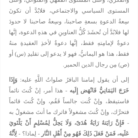
المستوى السياسي والاجتماعي، فلابُدَّ أن تكونَ
سِعةُ الدعوةِ بسعةِ صاحبنا، وسِعةُ صاحبنا لا حدودَ
لها فلابُدَّ أن تُحشَدَ كُلُّ العناوينِ في هذهِ الدعوة، إنَّها
دعوةٌ لإمامِتهِ فقط، إنَّها دعوةٌ لأخذِ العقيدةِ منهُ
فقط، هذا هو اليمانيُّ، فهو لا يدعو إلى تقليدِ (س) أو
(ص) مِن رجال الدين الحمير.
إلى أن يقول إمامنا الباقرُ صلواتُ اللَّهِ عليه:
وَإِذَا
خَرَجَ اليَمَانِيُّ فَانْهَض إِلَيه
- هذا أمر، إنْ كُنتَ نائماً
فاستيقظ، وإنْ كُنت جالساً فَقُم، وإنْ كُنتَ قائماً
فتحرَّك، وإنْ كُنتَ مشغولاً فاترك ما أنتَ مشغولٌ به
-
فَإِنَّ رَايَتهُ رَايَةُ هُدَىً، وَلَا يَحِلُّ لِمُسْلِمٍ أَنْ يَلْتَويَ
عَلَيه، فَمَنْ فَعَلَ ذَلِكَ فَهُو مِنْ أَهْلِ النَّار
- لِماذا؟ -
لِأَنَّهُ