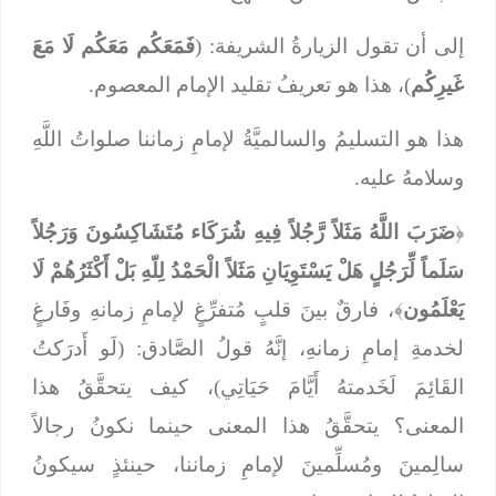
إلى أن تقول الزيارةُ الشريفة: (
فَمَعَكُم مَعَكُم لَا مَعَ
غَيرِكُم
)، هذا هو تعريفُ تقليد الإمام المعصوم.
هذا هو التسليمُ والسالميَّةُ لإمامِ زماننا صلواتُ اللَّهِ
وسلامهُ عليه.
﴿
ضَرَبَ اللَّهُ مَثَلاً رَّجُلاً فِيهِ شُرَكَاء مُتَشَاكِسُونَ وَرَجُلاً
سَلَماً لِّرَجُلٍ هَلْ يَسْتَوِيَانِ مَثَلاً الْحَمْدُ لِلّهِ بَلْ أَكْثَرُهُمْ لَا
يَعْلَمُون
﴾، فارقٌ بينَ قلبٍ مُتفرِّغٍ لإمامِ زمانهِ وفَارغٍ
لخدمةِ إمامِ زمانهِ، إنَّهُ قولُ الصَّادق: (لَو أَدرَكتُ
القَائِمَ لَخَدمتهُ أَيَّامَ حَيَاتِي)، كيف يتحقَّقُ هذا
المعنى؟ يتحقَّقُ هذا المعنى حينما نكونُ رجالاً
سالِمينَ ومُسلِّمينَ لإمامِ زماننا، حينئذٍ سيكونُ