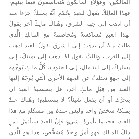
المالكين، وهؤلاءِ المالكونَ مُتخاصِمونَ فيما بينهم،
فهذا المالِكُ يقولُ للعبدِ بِحُكمِ أنَّهُ يمتلكُ جزءاً منه
أن اذهب إلى جهة الشرق، وهُناكَ مَالِكٌ آخر يقولُ
لهذا العبدِ مُشاكسةً ومُخاصمةً مع المالكِ الَّذي
طلبَ منهُ أن يذهبَ إلى الشرق يقولُ للعبد اذهب
إلى الغرب، وثالثٌ يقول لهُ اذهب إلى يمينكَ، إلى
يساركَ، إلى الشمالِ، إلى الجنوبِ، كُلُّ مالكٍ يُوجِّههِ
إلى جهةٍ تختلفُ عن الجهة الأخرى الَّتي يُوجَّهُ إليها
العبد مِن قِبَلِ مالكٍ آخر، هل يستطيعُ العبد أن
يتحرَّك أو أن يفعل شيئاً؟ لا يستطيع! وهُناك عبدٌ
يملكهُ شخصٌ واحد وليسَ عندهُ مِن مشكلةٍ مع هذا
العبد، فحينما يأمرهُ بشيءٍ فإنَّ العبدَ سيأتمرُ بأمرِ
ذلكَ المالك فهو أمرٌ واحدٌ مُشخَّص، هذا هو الَّذي