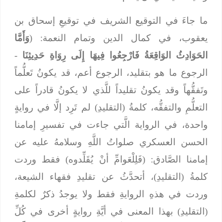
ما جاءَ في التوقيع الشريف في توقيعِ إسحاق بن
يعقوب، في كمال الدين وتمام النعمة: (
وَأَمَّا
الحَوَادِثُ الوَاقِعَةُ فَارْجِعُوا فِيهَا إِلَى رِوَاةِ حَدِيثِنَا
-
الرجوع ما هو بتقليد، الرجوع أعم، قد يكونُ تَعلُّماً
وتَفقُّهاً وقد يكونُ تقليداً للَّذي لا يكونُ قادراً على
التعلُّمِ والتفقُّه، كلمةُ (التقليدِ) لم تَرِد إلَّا في روايةٍ
واحدة، في الرواية الَّتي جاءت في تفسيرِ إمامنا
الحسن العسكري صلواتُ اللَّهِ وسلامهُ عليه عن
إمامنا الصَّادق: (فَلِلْعَوامِّ أنْ يُقَلِّدوه) فقط وردت
كلمةُ (التقليدِ)، أتحدَّثُ عن تقليدِ فقهاء الشيعة،
وردت في هذهِ الروايةِ فقط ولا يوجدُ ذكرٌ لكلمةِ
(التقليدِ) بهذا المعنى في أيَّةِ روايةٍ أخرى في كُلِّ