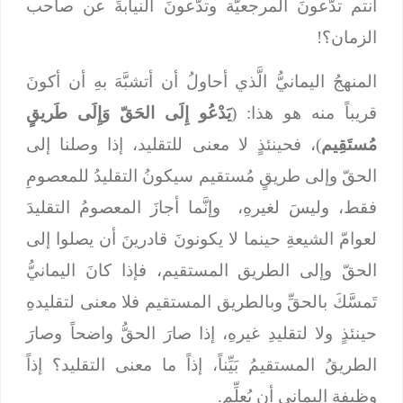
أنتم تدّعونَ المرجعيّة وتدّعونَ النيابةَ عن صاحب
الزمان؟!
المنهجُ اليمانيُّ الَّذي أحاولُ أن أتشبَّهَ بهِ أن أكونَ
قريباً منه هو هذا: (
يَدْعُو إِلَى الحَقّ وَإِلَى طَريقٍ
مُستَقِيم
)، فحينئذٍ لا معنى للتقليد، إذا وصلنا إلى
الحقّ وإلى طريقٍ مُستقيم سيكونُ التقليدُ للمعصومِ
فقط، وليسَ لغيرهِ، وإنَّما أجازَ المعصومُ التقليدَ
لعوامّ الشيعةِ حينما لا يكونونَ قادرينَ أن يصلوا إلى
الحقّ وإلى الطريق المستقيم، فإذا كانَ اليمانيُّ
تَمسَّكَ بالحقِّ وبالطريق المستقيم فلا معنى لتقليدهِ
حينئذٍ ولا لتقليدِ غيرهِ، إذا صارَ الحقُّ واضحاً وصارَ
الطريقُ المستقيمُ بَيِّناً، إذاً ما معنى التقليد؟ إذاً
وظيفة اليماني أن يُعلِّم.