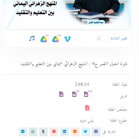
SD
HD
تغيير الشاشة
نشرة اخبار القمر ح9 - المنهج الزهرائي اليماني بين التعليم والتقليد
2:08:34
طول الحلقة
SD
HD
تنزيل
ملخـّص الحلقة
مطبوع الحلقة
ليس متوفر
انشرها على