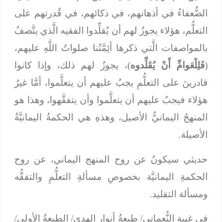
الضُّعفاءُ في أذهانهم، في ذكائهم، في قُدرتهم على
التعلُّم، هؤلاء يجوزُ لهم أن يُقلِّدوا الفقيه الَّذي يتَّصفُ
بالمواصفات الَّتي ذكرها أئِمَّتُنا صلواتُ اللَّهِ عليهم،
(
فَلِلْعَوامِّ أَنْ يُقَلِّدوه
)، يجوزُ لهم ذلك، وإذا كانوا
قادرينَ على التعلُّمِ يجبُ عليهم أن يتعلَّموا، أمَّا غيرُ
هؤلاء فيجبُ عليهم أن يتعلَّموا وأن يتفقَّهوا، وهذا هو
المنهجُ اليمانيُّ الأصيل، وهذهِ هي الحكمةُ اليمانيَّةُ
الأصيلة.
حديثي سيكونُ عن روح المنهج اليماني، عن روح
الحكمةِ اليمانيَّة بخصوصِ مسألةِ التعلُّمِ والتفقُّه
ومسألة التقليد.
في غيبة النُّعماني/ طبعةُ أنوارِ الهدى/ الطبعةُ الأولى/