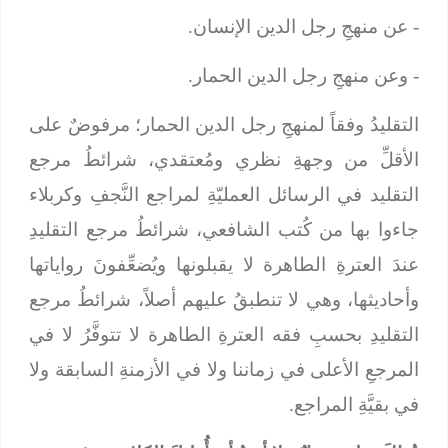
- عن منهجِ رجل الدين الإنسان.
- وعن منهجِ رجل الدين الحمار.
التقليدُ وفقاً لمنهجِ رجل الدين الحمار؛ مرفوضٌ على
الأقلِّ من وجهةِ نظري ومُعتقدي، شرائطُ مرجع
التقليد في الرسائل العمليّةِ لمراجع النَّجفِ وكربلاء
جاءوا بها من كُتب الشافعي، شرائطُ مرجع التقليدِ
عندَ العترةِ الطاهرة لا يقبلونها ويُضعِّفونَ رواياتها
وأحاديثها، وهي لا تنطبقُ عليهم أصلاً، شرائطُ مرجع
التقليدِ بحسبِ فقه العترةِ الطاهرة لا تتوفَّرُ لا في
المرجعِ الأعلى في زماننا ولا في الأزمنةِ السابقة ولا
في بقيَّةِ المراجع.