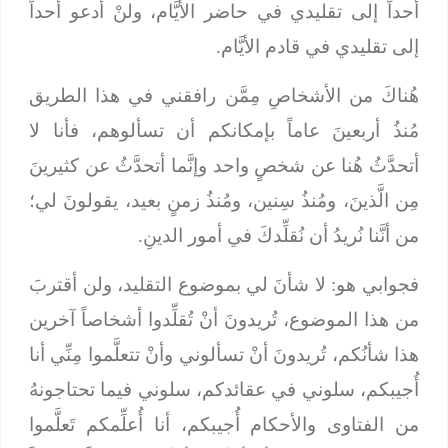
أحداً إلى تقليدي في حاضر الأيَّام، ولنْ أدعو أحداً
إلى تقليدي في قادم الأيَّام.
هُناكَ من الأشخاصِ مِمَّن رافقني في هذا الطريق
مُنذُ أربعينَ عاماً بإمكانكم أن تسألوهم، فأنا لا
أتحدَّثُ هُنا عن شخصٍ واحد وإنَّما أتحدَّثُ عن كثيرينَ
مِن الَّذينَ، ومُنذُ سِنين، ومُنذُ زمنٍ بعيد، يقولونَ لي؛
من أنَّنا نُريدُ أن نُقلِّدكَ في أمور الدينِ.
فجوابي هو: لا شأنَ لي بموضوع التقليد، ولن أقتربَ
من هذا الموضوع، تُريدونَ أنْ تُقلِّدوا أشخاصاً آخرين
هذا شأنُكم، تُريدونَ أنْ تسألوني وأنْ تتعلَّموا مِنِّي أنا
أُجيبكم، سلوني في عقائدكم، سلوني فيما تحتاجونهُ
من الفتاوى والأحكام أُجيبكم، أنا أُعلِّمكم تَعلَّموا