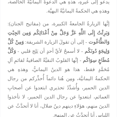
يدعو إلى غيرهِ، هذهِ هي الدعوةُ اليمانيَّةُ الخالصة،
وهذهِ هي الحكمةُ اليمانيَّةُ البهيَّة.
إنَّها الزيارةُ الجامعةُ الكبيرة، من (مفاتيح الجنان):
وَبَرِئْتُ إِلَى اللَّهِ عَزَّ وَجَلَّ مِنْ أَعْدَائِكُم وَمِن الجِبْتِ
وَالطَّاغُوت
- إلى أن تقولَ الزيارة الشريفة:
وَمِنْ كُلِّ
وَلِيجَةٍ دُونَكُم
- لا أسمحُ لأيِّ أحدٍ أن يَلِج قلبي -
وَكُلِّ
مُطَاعٍ سِوَاكُم
- إنَّها القلوبُ النقيَّةُ الصافيةُ لقائمِ آلِ
مُحَمَّدٍ فقط، هذا هو الدينُ اليمانيُّ، وهذهِ هي
الحكمةُ اليمانيَّة، ومِن هُنا دائماً أُحذِّركم من رجال
الدين الحمير، وأُشدِّدُ تحذيري ابتعدوا عن أصحابِ
العمائم، ابتعدوا عن رجال الدين الحمير، لا تأخذوا
الدينَ منهم، هؤلاءِ دينهم دينُ ضلال، أنا لا أتحدَّثُ عن
اللباس أنا أتحدَّثُ عن المنهج.