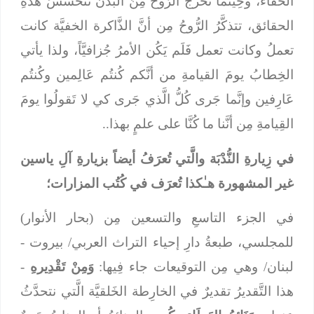
الخفاء، وحِينما تخرجُ الرُّوحُ مِنَ البَدن تتحسَّسُ هذهِ
الحقائق، تتذكَّرُ الرُّوحُ مِن أنَّ الذَّاكرة الخفيَّة كانت
تعملُ وكانت تعمل فَلَم يَكُن الأمرُ جُزافيَّاً، ولذا يأتي
الخِطابُ يومَ القيامةِ من أنَّكم كُنتُم عَالِمين وكُنتُم
عَارِفين وإنَّما جَرى كُلُّ الَّذي جَرى كي لا تَقولُوا يومَ
القِيامةِ مِن أنَّنا ما كُنَّا على علمٍ بهذا..
في زِيارةِ النُّدْبَة والَّتي تُعرَفُ أيضاً بزيارةِ آلِ ياسين
غير المشهورة هـٰكذا تُعرَف في كُتُب المزارات؛
في الجزء التاسعِ والتسعين مِن (بحار الأنوار)
للمجلسي، طبعةُ دارِ إحياء التراث العربي/ بيروت -
لبنان/ وهي مِن التوقيعات جاء فِيها:
وَمِنْ تَقْدِيرهِ
-
هذا التَّقديرُ تقديرٌ في الخارِطة الخَلقيَّة الَّتي نتحدَّثُ