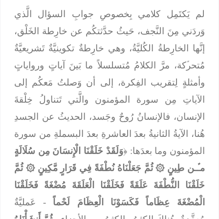
لم يَكتَمِل كلامي بِخصوصِ جوابِ السؤال الَّذي
وَردَني مِنَ النَّجف، حَيثُ حدَّثتكُم عن خارِطة الخَلْق،
إنَّها الخارِطةُ الكُليَّةُ، وهي خارِطةٌ تكوينيَّةٌ تَشريعيَّةٌ
مُتحرﱢكة، مرَّ الكلامُ مُتسلسلاً ما بَينَ آياتٍ ورواياتٍ
وأمثلةٍ لِتقريب الفِكرة، إلى أن وَصلتُ مَعكُم إلى
الآياتِ مِن سورة المؤمنون والَّتي تَتناولُ خِلْقةَ
الإنسان، فالإنسانُ رُوحٌ وجَسد، الحديثُ عن الجسدِ
هُنا، الآيةُ الثانيةُ بعدَ العاشرةِ بعدَ البسملةِ من سورة
المؤمنون وما بعدَها: ﴿
وَلَقَدْ خَلَقْنَا الْإِنسَانَ مِن سُلَالَةٍ
مـﱢـن طِينٍ
۞
ثُمَّ جَعَلْنَاهُ نُطْفَةً فِي قَرَارٍ مَّكِينٍ
۞
ثُمَّ
خَلَقْنَا النُّطْفَةَ عَلَقَةً فَخَلَقْنَا الْعَلَقَةَ مُضْغَةً فَخَلَقْنَا
الْمُضْغَةَ عِظَاماً فَكَسَوْنَا الْعِظَامَ لَحْماً
- عَمليَّةٌ