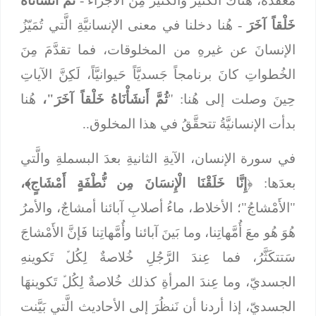
مُعقَّدةٌ، هُناكَ الكثيرُ والكثيرُ مِن الأجزاء -
ثُمَّ أَنشَأْنَاهُ
خَلْقاً آخَرَ
- هُنا دخلنا في معنى الإنسانيَّةِ الَّتي تُمَيّزُ
الإنسانَ عن غيرهِ من المخلوقات، فما تقدَّمَ مِنَ
الخُطواتِ كانَ برنامجاً جَسديَّاً حَيوانيَّاً، لَكِنَّ الآياتِ
حِينَ وصلت إلى هُنا: "
ثُمَّ أَنشَأْنَاهُ خَلْقاً آخَرَ"،
هُنا
بدأت الإنسانيَّةُ تتحقَّقُ في هذا المخلوق..
في سورة الإنسان، الآيةِ الثانيةِ بعدَ البسملةِ والَّتي
بعدَها: ﴿
إِنَّا خَلَقْنَا الْإِنسَانَ مِن نُّطْفَةٍ أَمْشَاجٍ﴾،
"الأَمْشاجُ"؛ الأخلاط، ماءُ أصلابِ آبائنا أمشاجٌ، والأمرُ
هُوَ هُو معَ أُمَّهاتِنا، وما بَينَ آبائنا وأُمَّهاتِنا فَإنَّ الأَمْشاجَ
سَتتكَثَّرُ، فما عِندَ الرَّجُلِ خُلاصةٌ لِكُلﱢ تَكوينهِ
الجسديّ، وما عِندَ المرأةِ كذلك خُلاصةٌ لِكُلﱢ تَكوينهَا
الجسديّ، إذا أردنا أن نَنظُرَ إلى الأحاديث الَّتي بَيَّنت