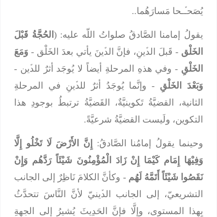
يُصَحـﱢـحا مَسارَهُما..
يقولُ إمامنا الصَّادقُ صلواتُ اللّه عليه: (
الحُجَّةُ قَبْلَ
الخَلْق
- قَبلَ الدﱢينِ، فإنَّ الدﱢينَ يأتي بعدَ الخَلْق -
وَمَعَ
الخَلْقِ
- وفي هذهِ المرحلةِ أيضاً لا يُوجَد أثرٌ للدﱢين -
وَبَعْدَ الخَلْقِ
- وإنَّما يُوجَدُ أثرٌ للدﱢينِ في المرحلةِ
الثانية، القضيَّةُ تَكوينيَّةٌ، القَضيَّةُ ترتبطُ بوجودِ هذا
التكوين، ولَيست القضيَّةُ شرعيَّةً.
وحينما يقولُ إمامُنا الصَّادقُ:
إِنَّ الأَرْضَ لَا تَخْلُو إِلَّا
وَفِيْهَا إِمَام
كَيْمَا إِنْ زَادَ الْمُؤْمِنُونَ شَيْئَاً رَدَّهُم
وَإِنْ
نَقَصُوا شَيْئَاً أَتَمَّهُ لَهُم
- وكأنَّ الكلامَ نَاظِرٌ إلى الجانب
التشريعيّ، إلى الجانب الدﱢينيّ لأنَّ النَّاسَ تتحدَّثُ
بِهذا المستوى، وإلَّا فإنَّ الحَدِيثَ يُشيرُ إلى الجهةِ