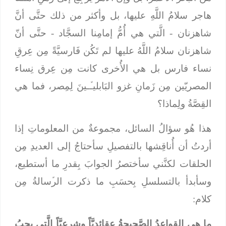
هاجر سلامُ اللَّهِ عليها، بل وأكثر من ذلك حتَّى أنَّ
شاهزنان - الَّتي هي أُمُّ إمامِنا السجَّاد - حتَّى أنّ
شاهزنان سلامُ اللَّهُ عليها لم تَكُن فَارسيَّةً مِن عِرقِ
نساء فارس بل هي الأُخرى كانت مِن عِرق نِساء
المصريّين مِن زَمانِ غزو البَابليـﱢـينَ لِمِصر، فما هي
القِصَّةُ ولِماذا؟
هذا هُو سؤالُ السائل، مجموعةٌ من المعلوماتِ إذا
أردتُ أن أُناقِشها بالتفصيلِ سأحتاجُ إلى العديدِ مِن
الحلقات لكنَّني سأختصرُ الجوابَ بِقدرِ ما أستطيع،
وسأبدأ بالتسلسلِ بِحسَبِ ما ذكرت الرﱢسالةُ مِن
كلام:
ما هي القواعدُ الصَّحيحةُ عقائديَّاً وشرعيَّاً الَّتي يجبُ