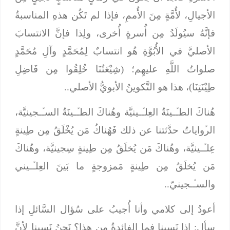
الأجيالِ، لأُمَّةٍ مِنَ الأُممِ، فإذا لم تَكُن هذهِ المناسبةُ
فإنَّهُ سيُولَدُ مِن أُسرةٍ أُخرى، ولِذا فإنَّ الانتسابَ
الأصليَّ في الأُبُوَّةِ هُو انتسابٌ لِمُحَمَّدٍ وآلِ مُحَمَّدٍ
صلواتُ اللَّهِ عليهِم؛ (شِيْعَتُنَا خُلِقُوا مِن فَاضِلِ
طِيْنَتِنَا)، هذا هو التَّكوينُ الأبويُّ الأصلي..
هُناكَ الطـﱢـينَةُ العِلـﱢـينيَّة وهُناكَ الطـﱢـينَةُ السـﱢـجينيَّة،
الرﱢواياتُ حدَّثتنا عن ذلك فَهُناكُ مَن يُخْلَقُ مِن طِينةٍ
عِلـﱢـينيَّة، وهُناكَ مَن يُخلَقُ مِن طِينةٍ سِجينيَّة، وهُناكَ
مَن يُخلَقُ مِن طِينةٍ مَمزوجةٍ ما بَينَ العِلـﱢـيني
والسـﱢـجينيّ..
أعودُ إلى كلامي وأنا أُجيبُ على سُؤال السَّائلِ إذا
سأل: إذا نَسِينا فما الفائدةُ من هذا؟ نَحنُ نَسِينا لأنَّ