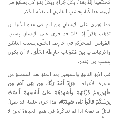
مُحبَنْطِئاً إنَّهُ يقفُ بِكُلﱢ جُرأةٍ وبِكُلﱢ ثِقةٍ كي يَشفَعَ في
أبويه، هذا كُلهُ بِحسَبِ القانونِ المتقدﱢم الذﱢكر..
فما يَجري على الإنسانِ مِن أَلمٍ في هذهِ الدُّنيا لن
يَذهَب هَدْراً إذا كانَ قد جرى على الإنسانِ بِسببِ
القَوانين المتحرﱢكةِ في خَارِطة الخَلْق، بِسببِ العلائقِ
والارتباطاتِ بَينَ مُكوﱢناتِ خارِطَة الخَلْق، لا أن يكونَ
بِسببٍ مِن عِندهِ.
في الآيةِ الثانيةِ والسبعين بعدَ المئةِ بعدَ البسملةِ من
سورة الأعراف: ﴿
وَإِذْ أَخَذَ رَبُّكَ مِن بَنِي آدَمَ مِن
ظُهُورِهِمْ ذُرﱢيَّتَهُمْ وَأَشْهَدَهُمْ عَلَىٰ أَنفُسِهِمْ أَلَسْتُ
بِرَبـﱢـكُمْ قَالُواْ بَلَىٰ شَهِدْنَا﴾،
هذا جَرى علينا، قد يقولُ
قائلٌ ما نفعهُ إذا لم نَتذكَّرهُ في هذهِ الحياة؟ نَحنُ لا