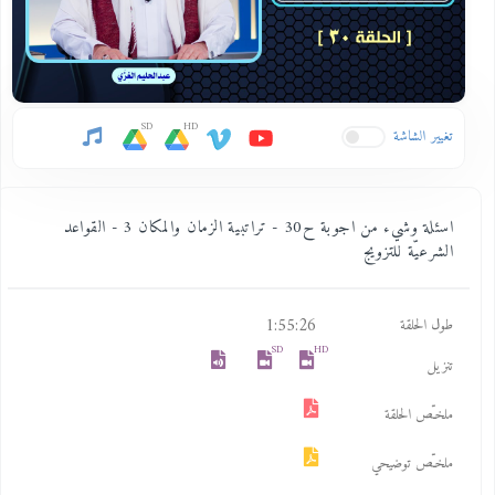
SD
HD
تغيير الشاشة
اسئلة وشيء من اجوبة ح30 - تراتبية الزمان والمكان 3 - القواعد
الشرعيّة للتزويج
1:55:26
طول الحلقة
SD
HD
تنزيل
ملخـّص الحلقة
ملخـّص توضيحي