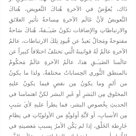
ذَاك، يُعوَّضُ في الآخرةِ هُناكَ التَّعويض، هُناكَ
التَّعويضُ لأنَّ عَالَم الآخرةِ مِساحةُ تأثيرِ العلائقِ
والارتباطاتِ والإضافات تكونُ ضَيـﱢـقةً، هُناكَ سَاحةٌ
مفتوحةٌ ومَجالٌ بَعيدٌ عن قُيودِ تِلكَ الارتباطات، عالمُ
الآخرةِ عالَمٌ لَهُ قوانينهُ الَّتي تختلفُ اختلافاً كبيراً عن
عالَمنا الضَيـﱢـقِ هذا، عالَمُ الآخرةِ عالَمٌ مَحكُومٌ
بالمنطق النُّوري الحِساباتُ مختلفةٌ، ولذا ما يكونُ
من ألمٍ وما يكونُ مِن نقصٍ فيما يكونُ عليهِ
المخلوق مِن البَشرِ أو غَيرِ البشر لكنَّ اهتمامنا في
الحديثِ بِخُصوصِ البشر، فما يطرأ عليهِ لأيﱢ سَببٍ
مِن الأسبابِ، أو لأيَّةِ أولويَّةٍ من الأولويّاتِ في نِظامِ
خَارِطة الخَلْق، إذا لم يَكُن الأمرُ بِسببِ مَعصيتهِ في