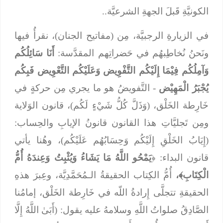
الكونيَّةِ قَبلَ الجهةِ الشرعيَّة..
في الزيارةِ الرجبيَّة، مِن (مفاتيح الجنان)، نقرأُ فيها
ونَحنُ نُخاطِبهُم في حَضراتِهم المقدَّسة:
أَنَا سَائِلُكُم
وَآمِلُكُم فِيْمَا إِلَيْكُم التَّفْوِيض وَعَلَيْكُم التَّعْوِيض فَبِكُم
يُجْبَرُ الْمَهِيْض
- التَّفويضُ هو ما يجري مِن حركةٍ في
خَارِطة الخَلْق، (وَذَلَّ كُلُّ شَيْءٍ لَكُم)، قانون الوَلاية
ومِن تَجليَّاتِ هذا القانون قانونُ الإيابِ والحِساب:
(إِيَابُ الخَلْقِ إِلَيْكُم وَحِسَابُهُم عَلَيْكُم)، وهُنا يأتي
قانون البداء: ﴿
يَمْحُو اللَّهُ مَا يَشَاءُ وَيُثْبِتُ وَعِندَهُ أُمُّ
الْكِتَابِ﴾،
أُمُّ الكِتاب الحقيقةُ الـمُحَمَّدِيَّة، وعِبرَ هذهِ
الحقيقةِ تتجلَّى إِرادةُ اللّه في خَارِطة الخَلْق، إمامُنا
الصَّادِقُ صلواتُ اللَّهِ وسلامهُ عليه يقول: (أَبَىٰ اللَّهُ إِلَّا