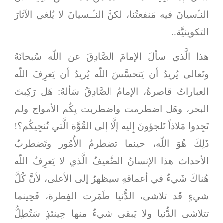
النـﱢسيانَ فيه مَنفعتُنا، لكنَّ النـﱢـسيانَ لا يُلغي الآثارَ
التكوينيَّة..
هذا الَّذي سألَ الإمامَ الصَّادِقَ عن اللّه سُبحانَهُ
وتَعالى يُريدُ أن يَتحسَّسَ اللّه يُريدُ أن يَعرِفَ اللّه
العباراتُ قاصرةٌ، الإمامُ الصَّادِقُ سَألهُ: هَل رَكِبتَ
البحر، وهَل اضطرمت واضطربت بِكُم الأمواج ولم
تَجِدوا مَلاذاً تَلجؤونَ إِليه إلَّا إلى القُوَّة الَّتي تُنجِيكُم؟!
ذَلِكَ هُوَ اللّه، حينما تضطرمُ الأُمُور وتَضطربُ
الأحداث هذا الإنسانُ الضَّعيفُ الَّذي لا يَعرِفُ اللّه
هُناكَ شَيءٌ في أعماقهِ سيظهرُ إلى الأعلى، لأنَّ كُلَّ
شيءٍ قَد تلاشى، الدُّنيا طَمَرت الفِطرة، فَحِينما
تتلاشى الدُّنيا ولا يَبقى شيءٌ منها حِينئذٍ سَتُطِلُّ