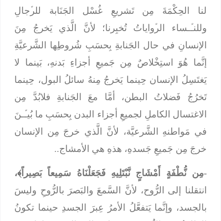
لنا الحِكْمَةَ مِن تَشريعِ غُسْل الجَنَابة للرﱢجالِ
وللنـﱢـساء الرﱢواياتُ تُخبِرنا؛ لأنَّ الَّذي يَخرجُ مِنَ
الإنسانِ في حال الجَنابةِ بِحسَبِ شُروطِها الشَّرعيَّةِ
إنَّما هُوَ استِخْلاصٌ مِن جَميعِ أجزاءِ بَدنهِ، بَينما لا
يَغتَسِلُ الإنسان حِينما يَخرجُ مِنهُ سائلُ البول، حِينما
تَخرُجُ فَضلاتُ البطن، أمَّا معَ الجَنابةِ فلابُدَّ مِن
الاغتسال الكاملِ لجميعِ أجزاء البدن بِحسَبِ ما بُيـﱢـنَ
في مَواطنهِ الشَّرعيَّة، لأنَّ الَّذي خرجَ مِن الإنسان
خرجَ مِن جَميعِ جَسدهِ، هذهِ هي الأمشاج..
-
مِن نُّطْفَةٍ أَمْشَاجٍ نَّبْتَلِيهِ فَجَعَلْنَاهُ سَمِيعاً بَصِيراً﴾،
انتقلنا إلى الرُّوح، لأنَّ السَّمعَ والبَصرَ بالرُّوحِ وليسَ
بالجسد، وإنَّما يَتفعَّلُ الأمرُ عِبرَ الجسدِ حينما تكونُ