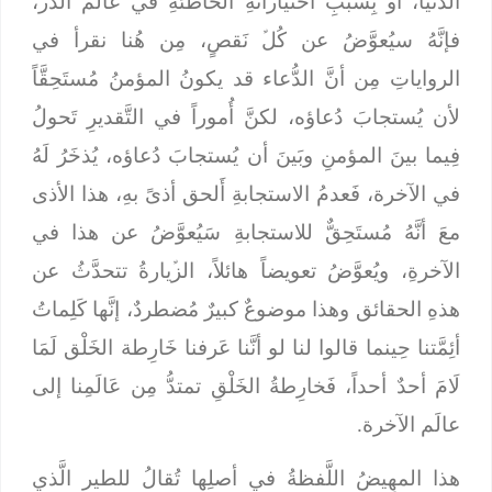
الدُّنيا، أو بِسببِ اختياراتهِ الخاطئةِ في عالَم الذَّر،
فإنَّهُ سيُعوَّضُ عن كُلﱢ نَقصٍ، مِن هُنا نقرأ في
الرواياتِ مِن أنَّ الدُّعاء قد يكونُ المؤمنُ مُستَحِقَّاً
لأن يُستجابَ دُعاؤه، لكنَّ أُموراً في التَّقديرِ تَحولُ
فِيما بينَ المؤمنِ وبَينَ أن يُستجابَ دُعاؤه، يُذخَرُ لَهُ
في الآخرة، فَعدمُ الاستجابةِ أَلحق أذىً بهِ، هذا الأذى
معَ أنَّهُ مُستَحِقٌّ للاستجابةِ سَيُعوَّضُ عن هذا في
الآخرةِ، ويُعوَّضُ تعويضاً هائلاً، الزﱢيارةُ تتحدَّثُ عن
هذهِ الحقائق وهذا موضوعٌ كبيرٌ مُضطردٌ، إنَّها كَلِماتُ
أئِمَّتنا حِينما قالوا لنا لو أنَّنا عَرفنا خَارِطة الخَلْق لَمَا
لَامَ أحدٌ أحداً، فَخارِطةُ الخَلْقِ تمتدُّ مِن عَالَمِنا إلى
عالَم الآخرة.
هذا المهِيضُ اللَّفظةُ في أصلِها تُقالُ للطير الَّذي