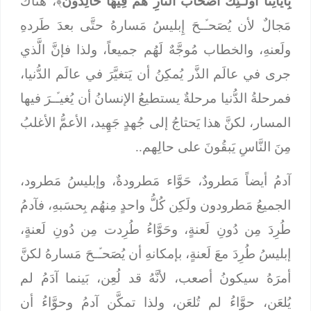
بِآيَاتِنَا أُولَـئِكَ أَصْحَابُ النَّارِ هُمْ فِيهَا خَالِدُونَ
﴾، هُناكَ
مَجالٌ لأن يُصَحـﱢـحَ إِبليسُ مَسارهُ حتَّى بعدَ طَردهِ
ولَعنهِ، والخطاب مُوجَّهٌ لَهُم جميعاً، ولذا فإنَّ الَّذي
جرى في عالَم الذَّر يُمكِنُ أن يَتغيَّرَ في عالَم الدُّنيا،
فمرحلةُ الدُّنيا مرحلةٌ يستطيعُ الإنسانُ أن يُغيـﱢـرَ فيها
المسار، لكنَّ هذا يَحتاجُ إلى جُهدٍ جَهِيد، الأعمُّ الأغلبُ
مِنَ النَّاسِ يَبقُونَ على حالِهم..
آدمُ أيضاً مَطرودٌ، حَوَّاء مَطرودةٌ، وإبليسُ مَطرود،
الجميعُ مَطرودون ولَكِن كُلُّ واحدٍ مِنهُم بِحسَبهِ، فآدمُ
طُرِدَ مِن دُونِ لَعنةٍ، وحَوَّاءُ طُرِدت مِن دُونِ لَعنةٍ،
إبليسُ طُرِدَ معَ لَعنةٍ، بإمكانهِ أن يُصَحـﱢـحَ مَسارهُ لكنَّ
أمرَهُ سيكونُ أصعب، لأنَّهُ قد لُعِن، بَينما آدَمُ لم
يُلعَن، حوَّاءُ لم تُلعَن، ولذا تمكَّن آدمُ وحوَّاءُ أن