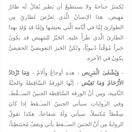
يُكسَرُ جناحهُ ولا يستطيعُ أن يَطير يُقالُ لَه طائرٌ
مَهِيض، هذا الإنسانُ الَّذي تَعرَّضَ لطارئٍ مِن
الطوارئ إمَّا في أيَّامهِ الَّتي يعيشها وإمَّا قد وُلِدَ بهذا
الطارئ الَّذي طَرأَ عليهِ، الجَبْرُ للمَهِيض قد يكونُ
جَبراً مُؤقَّتاً دُنيويَّاً، ولكنَّ الجَبرَ التعويضيَّ الحقيقيَّ
يكونُ في الآخرة.
-
وَيُشْفَىٰ الْمَرِيض
- هذهِ أوجاعٌ وأَلامٌ -
وَمَا تَزْدَادُ
الأَرْحَامُ وَمَا تَغِيْض
- إنَّها الوَرقةُ السَّاقِطةُ والحبَّةُ
النَّامِية، ومِن أنَّ الورقة السَّاقِطة الجنينُ السـﱢـقْط،
وفي الرﱢواياتِ سيأتي الجنينُ السـﱢـقط إذا كانَ
سِقْطاً مُكتملاً، سيأتي ولَهُ شفاعةٌ، هكذا تقولُ
الروايةُ مِن أنَّ الجنينَ السـﱢـقط يأتي ويقفُ مُحبَنطِئاً،