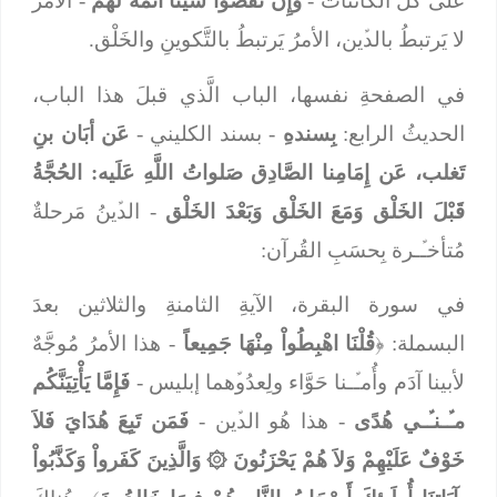
على كُلﱢ الكائنات -
وَإِنْ نَقَصُوا شَيْئَاً أَتَمَّهُ لَهُم
- الأمرُ
لا يَرتبطُ بالدﱢين، الأمرُ يَرتبطُ بالتَّكوينِ والخَلْق.
في الصفحةِ نفسها، الباب الَّذي قبلَ هذا الباب،
الحديثُ الرابع:
بِسندهِ
- بسند الكليني -
عَن أبَان بنِ
تَغلب، عَن إِمَامِنا الصَّادِق صَلواتُ اللَّهِ عَلَيه: الحُجَّةُ
قَبْلَ الخَلْق وَمَعَ الخَلْق وَبَعْدَ الخَلْق
- الدﱢينُ مَرحلةٌ
مُتأخـﱢـرة بِحسَبِ القُرآن:
في سورة البقرة، الآيةِ الثامنةِ والثلاثين بعدَ
البسملة: ﴿
قُلْنَا اهْبِطُواْ مِنْهَا جَمِيعاً
- هذا الأمرُ مُوجَّهٌ
لأبينا آدَم وأُمـﱢـنا حَوَّاء ولِعدُوﱢهما إبليس -
فَإِمَّا يَأْتِيَنَّكُم
مـﱢـنـﱢـي هُدًى
- هذا هُو الدﱢين -
فَمَن تَبِعَ هُدَايَ فَلاَ
خَوْفٌ عَلَيْهِمْ وَلاَ هُمْ يَحْزَنُونَ
۞
وَالَّذِينَ كَفَرواْ وَكَذَّبُواْ