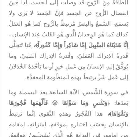
الطاقةُ مِنَ الرُّوحِ قد وصلت إلى الجسد، لِذا حِينَ
انفصال الرُّوحِ عن الجسدِ فإنَّ الجَسدَ لا يَرى ولا
يَسمَع، السَّمعُ والبصرُ مُرتبطٌ بالرُّوح كما هُو العقلُ
كذلك كما هُو الوِجدانُ الَّذي هُو القَلبُ عِندَ الإنسان
-
إِنَّا هَدَيْنَاهُ السَّبِيلَ إِمَّا شَاكِراً وَإِمَّا كَفُوراً﴾،
هُنا تَتجلَّى
قُدرةُ الإدراك العَقليّ، وقُدرةُ الإدراك القَلبيّ، وما
يُوفَّقُ إليهِ الإنسانُ مِن عَملِ خيرٍ أو ما يَأخُذهُ الخُذلانُ
إلى عَملِ شَرﱟ يرتبطُ بهذهِ المنظُومةِ المعقدَّة.
في سورة الشَّمس، الآيةِ السابعةِ بعدَ البسملةِ وما
بَعدَها: ﴿
وَنَفْسٍ وَمَا سَوَّاهَا
۞
فَأَلْهَمَهَا فُجُورَهَا
وَتَقْوَاهَا﴾،
هذا الفُجُورُ وهذهِ التَّقوى إنَّما تَرتبطُ
بالإنسانِ بِحسَبِ اختيارهِ لِموقفهِ، لِمنزلتهِ، لِمقامهِ
مِن إمامهِ، في البدايةِ هُو الَّذي يُشَخـﱢـصُ مَوقِفهُ،