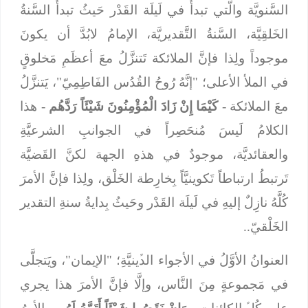
السَّنويَّة والَّتي تبدأُ في لَيلَة القَدْر حَيثُ تبدأُ السَّنةُ
الخَلقِيَّة، السَّنةُ التَّقديريَّة، الإمامُ لابُدَّ أن يكونَ
موجوداً ولِذا فإنَّ الملائكة تَتنزَّلُ معَ أعظَمِ مَخلوقٍ
في الملأ الأعلى؛ "إنَّهُ رُوحُ القُدُس الفَاطِمِيّ"، يَتنزَّلُ
معَ الملائكة -
كَيْمَا إِنْ زَادَ الْمُؤْمِنُونَ شَيْئَاً رَدَّهُم
- هذا
الكلامُ لَيسَ مُنحَصِراً في الجوانبِ الشرعيَّةِ
والعقائديَّة، موجودٌ في هذهِ الجهة لكنَّ القَضيَّة
تَرتبطُ ارتباطاً تَكوينيَّاً بِخارِطة الخَلْق، ولِذا فإنَّ الأمرَ
كُلَّهُ نازِلٌ إليهِ في لَيلَة القَدْر وحَيثُ بِدايةُ سنةِ التقدير
الخَلْقيّ..
العنوانُ الأوَّلُ في الأجواء الدﱢينيَّةِ؛ "الإيمان"، ويَتجلَّى
في مَجموعةٍ مِنَ النَّاس، وإلَّا فإنَّ الأمرَ هذا يجري