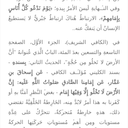
وفي النـﱢـهايةِ لَيسَ الأمرُ بِيدهِ؛ ﴿
يَوْمَ نَدْعُو كُلَّ أُنَاسٍ
بِإِمَامِهِمْ
﴾، الارتباطُ هُناكَ ارتباطٌ جَبْريٌّ لا يَستطيعُ
الإنسانُ أن يَنفكَّ عنه..
في (الكافي الشريف)، الجزء الأوَّل، الصفحةِ
التاسعةِ والتسعين بعدَ المئة، البابُ الَّذي عُنوانهُ "أنَّ
الأرضَ لا تَخلُو مِن حُجَّةٍ"، الحديثُ الثاني:
بِسندهِ
-
بسند الكليني مُؤلـﱢـف الكافي -
عَن إِسحاقَ بنِ
عَمَّار، عَن إِمَامِنا الصَّادقِ صَلواتُ اللَّهِ عَلَيه: إِنَّ
الأَرْضَ لَا تَخْلُو إِلَّا وَفِيْهَا إِمَام
- بغضﱢ النَّظرِ آمَنَّا بهِ أو
كَفَرنا به هذا أمرٌ لابُدَّ مِنه، الخَارِطةُ الخَلْقِيَّةُ تقتضي
ذلك، هذهِ خارِطةٌ مُتحرﱢكةٌ، تتحرَّكُ على عِدَّةِ
مستويات ومِن أهمﱢ مُستوياتِ حَركَتِها الحركةُ