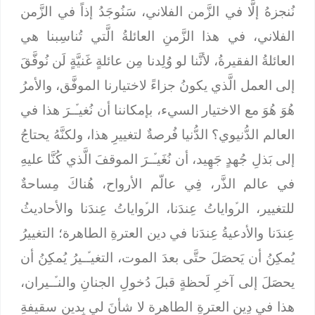
نُنجزهُ إلَّا في الزَّمن الفلاني، سَنُوجَدُ إذاً في الزَّمن
الفلاني، في هذا الزَّمنِ العائلةُ الَّتي تُناسِبنا هي
العائلةُ الفقيرةُ، لأنَّنا لو وُلِدنا مِن عائلةٍ غَنيَّةٍ لَن نُوفَّقَ
إلى العمل الَّذي يكونُ جزاءً لاختيارنا الموفَّق، والأمرُ
هُوَ هُوَ مع الاختيار السيء، بإمكاننا أن نُغيـﱢـرَ هذا في
العالم الدُّنيوي؟ الدُّنيا فُرصةٌ لتغييرِ هذا، ولكنَّهُ يحتاجُ
إلى بَذلِ جُهدٍ جَهِيد، أن نُغَيـﱢـرَ الموقفَ الَّذي كُنَّا عليهِ
في عالم الذَّر، فِي عالّم الأرواح، هُناكَ مِساحةٌ
للتغيير، الرﱢواياتُ عِندَنا، الرﱢواياتُ عِندَنا والأحاديثُ
عِندَنا والأدعيةُ عِندَنا في دين العترةِ الطاهرة؛ التغييرُ
يُمكِنُ أن يَحصَلَ حتَّى بعدَ الموت، التغيـﱢـيرُ يُمكِنُ أن
يحصَلَ إلى آخرِ لَحظةٍ قبلَ دُخولِ الجنانِ والنـﱢـيران،
هذا في دِين العترةِ الطاهرة لا شأنَ لي بِدينِ سقيفةِ