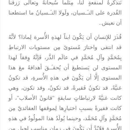
نَتذكَّرهُ لمنفعةٍ لنا، مِثلما سُبحانهُ وتعالى رَزقنا
القُدرة على النـﱢـسيان، ولَولا النـﱢـسيانُ ما استطعنا
أن نعيش..
قُدﱢرَ للإنسانِ أن يَكُونَ ابناً لهذهِ الأُسرة لِماذا؟ لأنَّهُ
قد انتقى واختارَ مُستوىً مِن مستويات الارتباطِ
بِمُحَمَّدٍ وآلِ مُحَمَّدٍ في عالَم الذَّر، فَإنَّهُ وِفقاً لهذا
المستوى لن يَستطيعَ أن يُحقـﱢـقَ أهدافهُ معَ هذا
المستوى إلَّا أن يَكُونَ في هذهِ الأُسرةِ، قد تكونُ
غنيَّةً، قد تكونُ فَقيرةً، قد تكونُ، وقد تكون، وهي
كانت غنيَّةً لارتباطاتٍ سابقةٍ "قانونُ الأصلاب"، أو
كانت فقيرةً بسببِ اختيارِها لِموقفها العقائديّ مِن
مُحَمَّدٍ وآلِ مُحَمَّد، وحينما يُولَدُ هذا المولُودُ في هذهِ
الأُسرةِ فلابُدَّ أن يَكُونَ في زمانٍ مناسبٍ لجيلٍ مِن