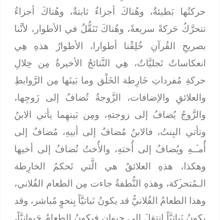
حركتُها بَطيئةٌ، وهُناكَ أجزاءٌ ثابتةٌ، وهُناكَ أجزاءٌ
تتحرَّكُ حَركةً سريعةً، وهُناكَ تَنَقُّلٌ في الأطوار، لأنَّنا
بصريحِ القُرآنِ خُلِقْنا أطوارا، الأطوارُ هذهِ هِي
انعكاساتٌ تَجليَّاتٌ، هِي النَّتائجُ الأخيرةُ مِن خِلالِ
حركةِ مُفرداتِ خَارِطة الخَلْق وما بَينَها مِن الرَّوابطِ
والعلائقِ والإضافات، الزَّوجةُ تُضافُ إلى زَوجِها،
والزَّوجُ يُضافُ إلى زوجتهِ، ومِن بَينهِما يأتي الابنُ
وتأتي البِنتُ، فالابنُ مُضافٌ إلى أبيهِ، مُضافٌ إلى
أُمـﱢـهِ ويُضافُ إلى أُختهِ، والأُختُ تُضافُ إلى أخيها
وهكذا، هذهِ العلائقُ هي الَّتي تَحكمُ الخارِطة
الـمُتحرﱢكة، وهذهِ النُّطفةُ جاءت مِن الطعام الفُلاني،
وهذا الطعامُ الفُلانيُّ قد يكونُ نَباتيَّاً بِنحوٍ مُباشر، وقد
يكونُ نَباتيَّاً انتقلَ إلى حيوانٍ فيكونُ الطعامُ حَيوانيَّاً،