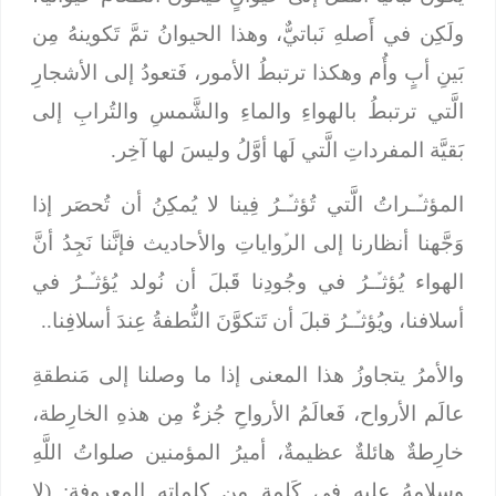
ولَكِن في أَصلهِ نَباتيٌّ، وهذا الحيوانُ تمَّ تَكوينهُ مِن
بَينِ أبٍ وأُم وهكذا ترتبطُ الأمور، فَتعودُ إلى الأشجارِ
الَّتي ترتبطُ بالهواءِ والماءِ والشَّمسِ والتُرابِ إلى
بَقيَّة المفرداتِ الَّتي لَها أوَّلُ وليسَ لها آخِر.
المؤثـﱢـراتُ الَّتي تُؤثـﱢـرُ فِينا لا يُمكِنُ أن تُحصَر إذا
وَجَّهنا أنظارنا إلى الرﱢواياتِ والأحاديث فإنَّنا نَجِدُ أنَّ
الهواء يُؤثـﱢـرُ في وجُودِنا قَبلَ أن نُولد يُؤثـﱢـرُ في
أسلافنا، ويُؤثـﱢـرُ قبلَ أن تَتكوَّنَ النُّطفةُ عِندَ أسلافِنا..
والأمرُ يتجاوزُ هذا المعنى إذا ما وصلنا إلى مَنطقةِ
عالَم الأرواح، فَعالَمُ الأرواحِ جُزءٌ مِن هذهِ الخارِطة،
خارِطةٌ هائلةٌ عظيمةٌ، أميرُ المؤمنين صلواتُ اللَّهِ
وسلامهُ عليه في كَلِمةٍ مِن كلماتهِ المعروفةِ: (لا