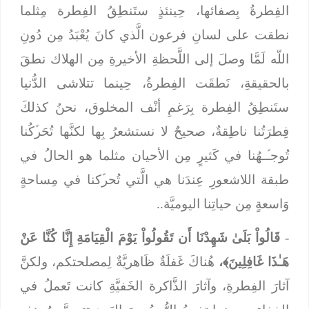
الفِطرةُ بِصفائها، حِينئذٍ ستَنطِقُ الفِطرة مِثلما
نطقت على لسانِ فرعون الَّذي كانَ يُعْبَدُ مِن دُونِ
اللّه لَمَّا وصلَ إلى اللَّحظةِ الأخيرةِ مِن الهلاك نطقَ
بالحقيقةِ، نَطقَت الفِطرةُ، حِينما تتلاشى الدُّنيا
ستَنطِقُ الفِطرة بِرَغمِ أنْف المخلوق، نحنُ كذلكَ
فِطرَتُنا ناطِقةٌ، صحيحٌ لا نستشعرُ بِها لكنَّها تُحَرﱢكُنا
تُوجـﱢـهُنا في كَثيرٍ مِن الأحيان مثلما هو الحالُ في
طبقة اللاشعورِ عِندَنا هي الَّتي تُحرﱢكنا في مِساحةٍ
وَاسعةٍ مِن حياتِنا اليوميَّة..
-
قَالُواْ بَلَىٰ شَهِدْنَا أَن تَقُولُواْ يَوْمَ الْقِيَامَةِ إِنَّا كُنَّا عَنْ
هَـٰذَا غَافِلِينَ﴾،
هُناكَ غَفلَةٌ ظَاهريَّةٌ لِمصلحتكم، ولكنَّ
آثارَ الفِطرةِ، وآثارَ الذَّاكرة الخَفيَّةِ كانت تَعملُ في