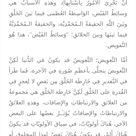
أَنْ تَجْرِيَ الأُمُورُ بِأَسْبَابِها)، وهذهِ الأسبابُ هي
وسائِطُ الفَيْض، الوَاسِطةُ العُظمى فيما بَينَ الخَلْقِ
وبَينَ اللّه الحقيقةُ الـمُحَمَّدِيَّة، والحقيقةُ الـمُحَمَّدِيَّةُ
فيما بَينَها وبينَ الخلائقِ؛ "وَسائطُ الفَيْض"، هذا هُو
التَّفويض.
أمَّا التَّعوِيض؛ التَّعويضُ قد يكونُ في الدُّنيا لَكِنَّ
التَّعويضَ يتجلَّى بأعظَمِ صُوَرهِ في الآخرة، فَما طَرأ
في التَّقديرِ في خَارِطَة الخَلْق مِن نَقصٍ لا لِعجزٍ في
القُدرةِ على الخَلْق لَكِنَّ خَارِطة الخَلْق هي مَجموعةٌ
من العلائقِ والارتباطاتِ والإضافات، وهذهِ العلائقُ
والارتباطاتُ والإضافاتُ يُؤثـﱢـرُ بعضُها على البعض
الآخر، هُناكَ أولويّاتٌ، في سِياق الأولويّاتِ قد يكونُ
هُناكَ أَلمٌ، قد يكونُ هُناكَ نَقصٌ لهذا المخلوقِ أو