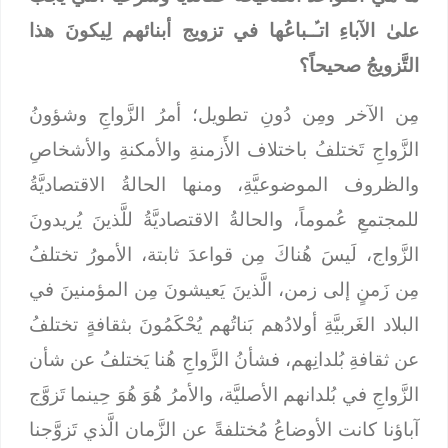
علىٰ الآباءِ اتـﱢـباعُها في تزويج أبنائهم لِيكونَ هذا
التَّزويجُ صحيحاً؟
مِن الآخر ومِن دُونِ تطويل؛ أمرُ الزَّواجِ وشؤونُ
الزَّواجِ تَختلفُ باختلاف الأَزمنةِ والأمكنةِ والأشخاصِ
والظروف الموضوعيَّةِ، ومنها الحالةُ الاقتصاديَّةُ
للمجتمعِ عُموماً، والحالةُ الاقتصاديَّةُ للَّذينَ يُريدونَ
الزَّواج، لَيسَ هُناكَ مِن قواعدَ ثابتة، الأمورُ تختلفُ
مِن زَمنٍ إلى زمن، الَّذينَ يَعيشونَ مِن المؤمنينَ في
البلاد الغَربيَّةِ أولادُهم بَناتُهم يُحْكَمُونَ بثقافةٍ تختلفُ
عن ثقافةِ بُلدانِهم، فشأنُ الزَّواجِ هُنا يَختلفُ عن شأن
الزَّواجِ في بُلدانهم الأصليَّة، والأمرُ هُوَ هُوَ حِينما تَزوَّج
آباؤنا كانت الأوضاعُ مُختلفةً عن الزَّمان الَّذي تَزوَّجنا