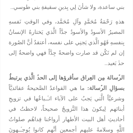
بني ساعدة، ولا شأنَ لِي بِدينِ سقيفةِ بني طوسي..
هذهِ رَحْمَةُ مُحَمَّدٍ وآلِ مُحَمَّد، وفي الوقتِ نَفسهِ
المصيرُ الأسودُ والأسودُ جدَّاً الَّذي يَختارهُ الإنسانُ
بِنفسهِ فَهُو الَّذي يَجنِي على نفسه، أعتقدُ أنَّ الصُورة
إن لم تَكُن قد صارت واضحةً جِدَّاً فهي واضحةٌ إلى
حدﱟ بَعيد..
الرﱢسالة مِن العِراق سأقرؤها إلى الحدﱢ الَّذي يرتبطُ
بسؤالِ الرﱢسالة:
ما هي القواعدُ الصَّحيحةُ عقائديَّاً
وشرعيَّاً الَّتي يَجبُ على الآباء اتـﱢـباعُها في تزويجِ
أبنائهم لِيكونَ هذا التَّزويجُ صحيحاً، لاحظتُ في
أحاديثِ أهل البيت الأطهار أرواحُنا فِداهُم صلواتُ
اللَّهِ وسلامهُ عليهم أجمعين أنَّهم كانوا يُوجـﱢـهونَ