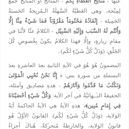
عنها -
مَنَائِحُ العَطَاءِ بِكُم
- المنائحُ أو المنايحُ جَمعٌ
لِمِنْحة، وهي العَطيَّةُ السَّهلَةُ الـمُريِحةُ الحَسنَةُ
الجَمِيلة -
إِنْفَاذُهُ مَحْتُومَاً مَقْرُوْنَاً فَمَا شَيْءٌ مِنَّا إِلَّا
وَأَنْتُم لَهُ السَّبَب وَإِلَيْهِ السَّبِيْل
- الكلامُ عنَّا لأنَّنا في
مقامِ زيارةٍ، وإلَّا فهذا الكلامُ يكونُ بِخُصوصِ كُلﱢ
الخَلْق، (وَذَلَّ كُلُّ شَيْءٍ لَكُم)..
المضمونُ هُوَ هُوَ في الآيةِ الثانيةِ بعدَ العاشرةِ بعدَ
البسملةِ من سورةِ يس: ﴿
إِنَّا نَحْنُ نُحْيِي الْمَوْتَىٰ
وَنَكْتُبُ مَا قَدَّمُوا وَآثَارَهُمْ
- هذهِ مَصادِيق وأمثلة،
الحقيقةُ النـﱢـهائيَّةُ في آخر الآية:
وَكُلَّ شَيْءٍ أحْصَيْنَاهُ
فِي إِمَامٍ مُبِين﴾،
هذهِ الآيةُ هي الآيةُ الحاكمةُ آيَةُ
الوَلاية، (وَذَلَّ كُلُّ شَيْءٍ لَكُم)، القانونُ الأوَّلُ هُو
قانونُ الوَلاية، والخارِطةُ مُتحرﱢكةٌ، هُناكَ أجزاءٌ