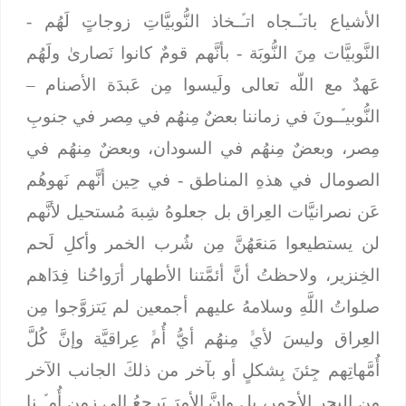
الأشياع باتـﱢـجاه اتـﱢـخاذ النُّوبيَّاتِ زوجاتٍ لَهُم -
النَّوبيَّات مِنَ النُّوبَة - بأنَّهم قومٌ كانوا نَصارىٰ ولَهُم
عَهدٌ مع اللّه تعالى ولَيسوا مِن عَبدَة الأصنام –
النُّوبيـﱢـونَ في زماننا بعضٌ مِنهُم في مِصر في جنوبِ
مِصر، وبعضٌ مِنهُم في السودان، وبعضٌ مِنهُم في
الصومال في هذهِ المناطق - في حِين أنَّهم نَهوهُم
عَن نصرانيَّات العِراق بل جعلوهُ شِبهَ مُستحيل لأنَّهم
لن يستطيعوا مَنعَهُنَّ مِن شُرب الخمر وأكلِ لَحم
الخِنزير، ولاحظتُ أنَّ أئمَّتنا الأطهار أرَواحُنا فِدَاهم
صلواتُ اللَّهِ وسلامهُ عليهم أجمعين لم يَتزوَّجوا مِن
العِراق وليسَ لأيﱟ مِنهُم أيُّ أُمﱟ عِراقيَّة وإنَّ كُلَّ
أُمَّهاتِهم جِئنَ بِشكلٍ أو بآخر من ذلكَ الجانب الآخر
من البحر الأحمر، بل وإنَّ الأمرَ يَرجِعُ إلى زمنِ أُمـﱢـنا