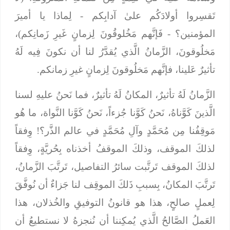
تَقسِروا أولادَكُم علىٰ آدابِكم - لِماذا يا أميرَ
المؤمنين؟ - فَإنَّهم مَخُلوقُونَ لِزمانٍ غَيرِ زَمانِكم)،
مَخلُوقونَ، الزَّمانُ الَّذي يُقدَّرُ لنا أن نكونَ فِيه لَهُ
تأثيرٌ عَلينا، فإنَّهم مَخلُوقونَ لِزمانٍ غيرِ زمانكم.
الزَّمانُ لَهُ تأثيرٌ، المكانُ لَهُ تأثيرٌ، فما نَحنُ عليهِ لسنا
الَّذينَ كَوَّناهُ، نَحنُ كَوَّنا جُزءاً، نَحنُ كَوَّنا النَّواة، ما هُو
مَوقِفُنا مِن مُحَمَّدٍ وآلِ مُحَمَّدٍ في عالم الذَّر؟! وِفقاً
لذلكَ الموقف، وذلكَ الموقفُ أخذناه بِحُريَّةٍ، وِفقاً
لذلكَ الموقف تَرتَّبت سائرُ التفاصيل، تَرتَّبَ الزَّمانُ،
تَرتَّبَ المكانُ، بِسببِ ذَلكَ الموقِف لنا جَزاءٌ أن نُوفَّقَ
لِعملٍ صالحٍ، هذا هو قانونُ التوفيقِ والخُذلان، هذا
العَملُ الصَّالحُ الَّذي يُمكِننا أن نُنجزهُ لا نستطيعُ أن