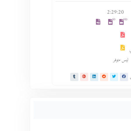
2:29:20
SD
HD
ليس متوفر
ى