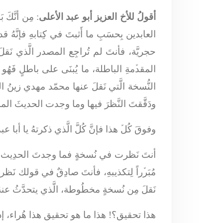
أقولُ للأخ العزيز أبو عبد الأعلى
: مِن أنَّك
العابدين بِحسَبِ ما أَثبتَ في كِتابهِ فإنَّهُ
حجريَّة، فأنتَ لم تُراجِع المصدر الَّذي نَ
المقدﱢمةِ الباطلة، ما يُبنَى على باطلٍ فَه
النُّسخة الَّتي نَقلَ عنها محمّد مهدي زينُ ال
ودَقَّقتَ النَّظرَ فيها وما وجدت الحديثَ المذ
وفوقَ كُلﱢ هذا فإنَّ كُلَّ الَّذي ذكرتهُ يا أبا ع
أنتَ نَظرت في نُسخةٍ فما وجدتَ الحدِيث، وصاحِب
مُبَرﱢراً لِتكذيبهِ، فأنتَ صادِقٌ في قولك نَ
نَقلَ مِن نُسخةٍ مخطُوطة، الَّذي يتحدَّثُ عنه
هذا تحقيق؟! هذا ما هو تحقيق هذا هُراء، إذا 