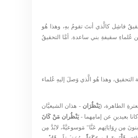
قٌ فاشِل كالَّذي أنتَ تقومُ بهِ، وهذا هُو
ن عُلماءِ سقيفةِ بني ساعدة. أمَّا التحقيقُ
ة التحقيق، وهذا هُو الَّذي وَصلَ إليهِ عُلماء
عترةِ الطاهرة، (
يَنْظُرَان
- هذان الشيعيَّان
 كانا بعيدينِ عن إمامِهما -
يَنْظُران مَنْ كَانَ
نونَ مِن رِوَايَاتِهم عَنَّا" مَوسوعيَّةٌ، لابُدَّ مِن