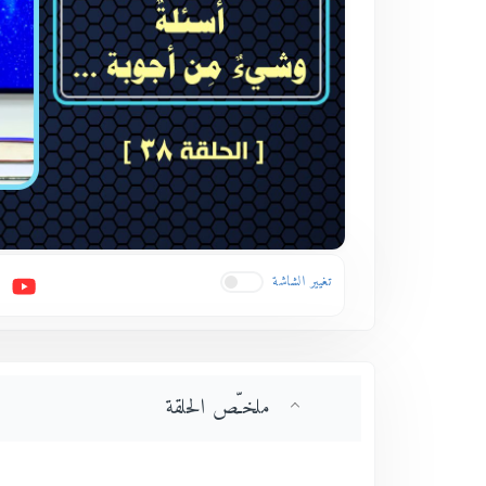
تغيير الشاشة
ملخـّص الحلقة