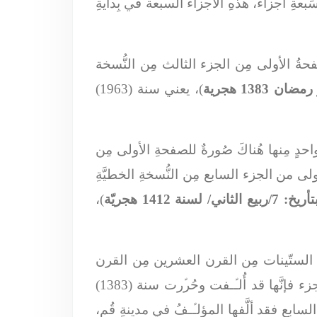
َبعةِ أجزاء، هذهِ الأجزاء السبعة في بِدايةِ
فحةُ الأولى مِن الجزء الثالث مِن النُّسخة
 1383 هجرية
)، يعني سنة (1963)
دٍ مِنها هُناكَ صُورةٌ للصفحةِ الأولى مِن
 من الجزء السابع مِن النُّسخةِ الخطيَّةِ
سنة 1412 هجريّة
)،
اية الستّينات مِن القرن العشرين مِن القرن
الماضي، ولِذا فإنَّ تأريخَ تَحريرها بِحسَبِ ما هُو مُثبتٌ في صورةِ الصفحةِ الأخيرةِ مِن مخطوطةِ كُلﱢ جزء فإنَّها قد أُلـﱢـفت وحُرﱢرت سنة (1383)
إلى الجزء السابع فقد ألَّفها المؤلـﱢـفُ في مدينةِ قُم،