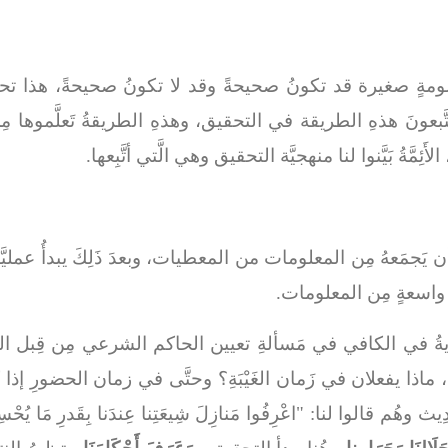
مَعلومةٍ صغيرة قد تكونُ صحيحةً وقد لا تكونُ صحيحةً، هذا تحقي
تَّبعونَ هذهِ الطريقة في التحقيق، وهذهِ الطريقةُ تَعلَّموها مِ
َّةُ بَيَّنوا لنا منهجيَّة التحقيق وهي الَّتي أتَّبِعها.
ُ أن يَجمَعهُ مِن المعلومات من المعطيات، وبعدَ ذَلِكَ يبدأُ عمليَّ
ٍ واسعةٍ مِن المعلومات.
لروايةُ في الكافي في مَسألةِ تعيين الحاكم الشرعي مِن قِبل ال
هما، ماذا يفعلان في زَمان الغَيْبَةِ؟ وحتَّى في زمان الحضورِ إذا
َدِيث وهُم قالوا لنا: "اعْرِفُوا مَنازِلَ شِيعَتِنا عِندَنا بِقَدرِ مَا يُحْسِ