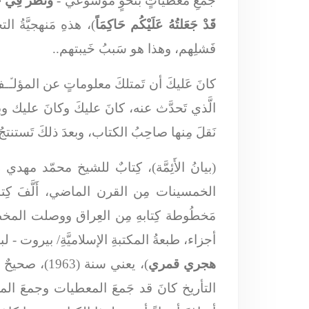
جمعِ مُعطياتٍ بنحوٍ موسوعي -
وَنَظَرَ فِي حَل
قَدْ جَعَلتُهُ عَلَيْكُم حَاكِمَاً
)، هذهِ مَنهجيَّةُ ا
فَشلِهم، وهذا هو سَببُ خَيبتهم..
كانَ عَليكَ أن تَمتلكَ معلوماتٍ عن المؤلـ
الَّذي تَحدَّث عنه، كانَ عليكَ وكانَ عليك وبعد
نَقلَ مِنها صاحِبُ الكتاب، وبعدَ ذلكَ تَستنتجُ
(بيانُ الأَئِمَّة)، كِتابٌ للشيخ محمّد مهدي ز
الخمسينات مِن القرن الماضي، أَلَّفَ كِتا
مَخطُوطة كِتابهِ مِن العِراق ووصلت المخطُوط
أجزاء، طبعةُ المكتبةِ الإسلاميَّةِ/ بيروت - ل
هجري قمري
)، يعني سنة (
التأريخ كانَ قد جَمعَ المعطيات وجمعَ المصادر 