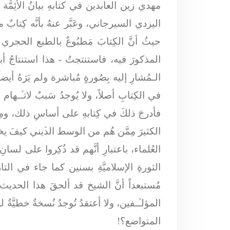
مهدي زين العابدين في كتابهِ بيانُ الأئِمّ
اليزدي السيرجاني، وعَبَّر عنهُ بأنَّه كِت
المذكورَ فيه، فاستنتجتُ - هذا استنتاجُ أ
الـمُشارِ إليه بِصُورةٍ مُباشرة ولم يَرَهُ أيضاً،
في الكِتابِ أصلاً، ولا يُوجدُ سَببٌ لاتـﱢـهام 
فأدرجَ ذلكَ في كِتابهِ على أساسِ ذلك، ومِن ال
الكثيرَ مِمَّن هُم من الوسط الدﱢيني كيفَ يخ
العُلماء، باعتبارِ أنَّهم قد ذُكِروا على لسانِ 
الثورةِ الإسلاميَّةِ بسنين كما جاء في التا
مُستبعداً أنَّ الشيخ قد ألحقَ هذا الحديث بم
المؤلـﱢـفين، ولا أعتقدُ تُوجدُ نُسخةٌ خطيَّةٌ ل
المتواضع؟!