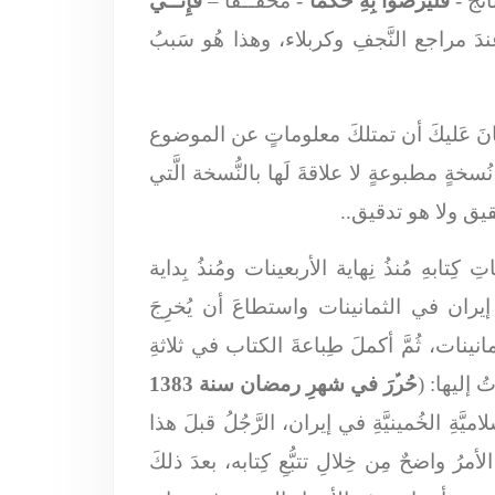
ائج -
فَلْيَرضَوا بِهِ حَكَمَاً
- مُحَقـﱢـقاً –
فَإِنـﱢـي
ِندَ مراجع النَّجفِ وكربلاء، وهذا هُو سَببُ
انَ عَليكَ أن تمتلكَ معلوماتٍ عن الموضوع
ُسخةٍ مطبوعةٍ لا علاقةَ لَها بالنُّسخة الَّتي
تحقيق ولا هو تدقيق..
ِتابهِ مُنذُ نِهاية الأربعينات ومُنذُ بِداية
إيران في الثمانينات واستطاعَ أن يُخرِجَ
ينات، ثُمَّ أكملَ طِباعةَ الكتاب في ثلاثةِ
ُ إليها: (
حُرﱢرَ في شهرِ رمضان سنة 1383
لإسلاميَّةِ الخُمينيَّةِ في إيران، الرَّجُلُ قبلَ هذا
ُ واضحٌ مِن خِلالِ تتبُّعِ كِتابه، بعدَ ذلكَ