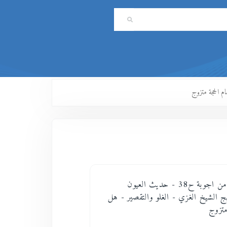
اسئلة وشيء من اجوبة ح38 - حديث العيون
هج الشيخ الغزي - الغلو والتقصير - هل
متزوج