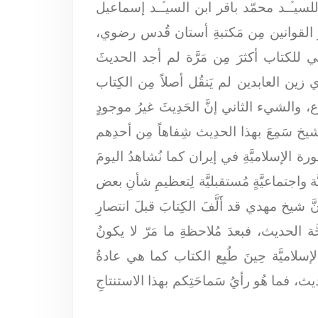
للسيـﱢـد محمّد باقر ابن السيـﱢـد إسماعيل
هر القوانين مِن مَكتبةِ أستان قُدس رضوي،
لفارسيَّة، وعِندَ تَصفُّحي للكتاب أكثرَ مِن مَرَّة لم أجد الحديثَ
ين العابدين لم يَنقُل أصلاً مِن الكِتاب
مَطبوع، والشيء الثاني إنَّ الحَدِيثَ غيرُ موجودٍ
 الشيخ سَمِعَ بهذا الحدِيث شِفاهاً مِن أحدِهم
ورة الإسلاميَّةِ في إيران كما نُشاهدُ اليومَ
واجتماعيَّةٍ مُستقبليَّة لِتعظيمِ شأنِ بعض
أنَّ شيخ مهدي قد أَلَّفَ الكِتابَ قبلَ انتصارِ
ة الحديث، فبعدَ مُلاحظةِ ما مَرّ لا يكونُ
لإسلاميَّة حِينَ طُبِع الكتاب كما هي عادةُ
لحديث، فما هُو رأيُ سَماحَتِكم بهذا الاستنتاجِ