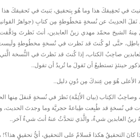
َ بَنيتَ في تَحقِيقكَ هذا وما هُو بِتحقيق، بَنيتَ في تَحقيقكَ 
 قد نَقلَ الحدِيثَ عن نُسخةٍ مَخطُوطةٍ مِن كتابِ (جواهرُ القوا
قلَ مِنهُ الشيخ محمّد مهدي زينُ العابدين، أنتَ نَظرتَ ودَقَّ
ُو باطِل، حتَّى لو كُنتَ قد نَظرت في نُسخةٍ مخطُوطةٍ ولَيست 
عابدين صاحِبُ الكتاب، إذا كُنتَ قد نَظرتَ في النُّسخة الَّتي ا
كور حينئذٍ تستطيعُ أن تَقولَ ما تُريدُ أن تقول..
بد الأعلى هُوَ مِن عِندكَ مِن دُونِ دليل..
ُ الكِتاب (بيان الأَئِمَّة) نَظرَ في نُسخةٍ فَنقلَ مِنها الحديث،
ظرت في نُسخةٍ قد طُبِعت طِباعةً حجريَّة وما وجدتَ الحديث، وزين
ُ زينُ العابدين شيءٌ، والَّذي تتحدَّثُ عنهُ أنتَ شيءٌ آخر..
كانَ التحقيقُ هكذا فَسلامٌ على التحقيق، أيُّ تحقيقٍ هذا؟! هذ