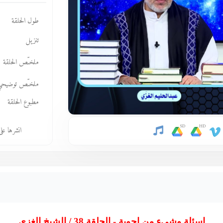
طول الحلقة
تنزيل
ملخـّص الحلقة
ملخـّص توضيحي
مطبوع الحلقة
SD
HD
انشرها عل
اسئلة وشيء من اجوبة - الحلقة 38 / الشيخ الغزي