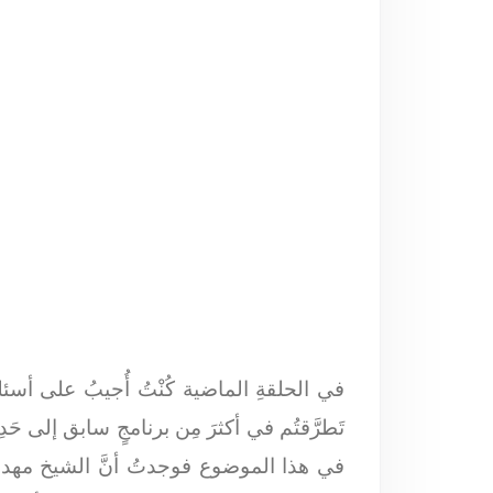
في الحلقةِ الماضية كُنْتُ أُجيبُ على أسئلة
تَطرَّقتُم في أكثرَ مِن برنامجٍ سابق إلى حَ
في هذا الموضوع فوجدتُ أنَّ الشيخ مهدي زين