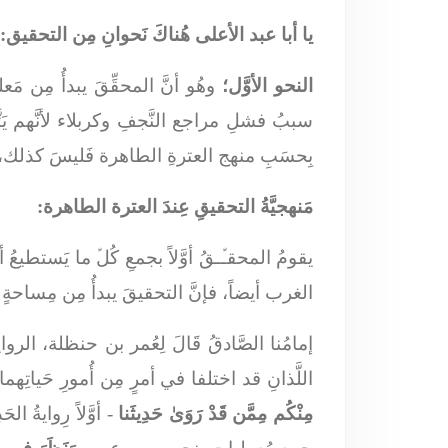
يا أبا عبد الأعلى هُناكَ نَحوانِ مِن التحقيق:
النحو الأوَّل؛
وهُو أنَّ المحقِّقَ يبدأُ مِن 
سببُ فشلِ مراجع النَّجفِ وكربلاء لأنَّهم يَ
بِحسَبِ منهج العترةِ الطاهرة فَليسَ كذلك، الأَئِم
مَنهجيَّةُ التحقيقِ عِندَ العترة الطاهرة:
يقومُ المحقـﱢـقُ أوَّلاً بجمعِ كُلﱢ ما يَستطيع
الغرب أيضاً، فإنَّ التحقيقَ يبدأُ مِن مِساحة
إمامُنا الصَّادقُ قَالَ لِعُمر بن حنظلة، ا
اللَّذانِ قد اختلفا في أمرٍ مِن أُمورِ حَياتِ
مِنْكُم مِمَّن قَدْ رَوَىٰ حَدِيثَنا
- أوَّلاً رِوايةُ الح