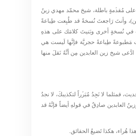
هذا على مُقدﱢمةٍ باطلة، شيخ محمّد مهدي زينُ
نين)، وأنتَ رَاجعتَ نُسخةً قد طُبِعت طِباعةً
قت في نُسخةٍ أخرى وبَنيتَ كلامَك على هذهِ
مَطبوعةً طِباعةً حجريَّة فإنَّها لَيست هي
دَّعى شيخ زين العابدين مِن أنَّهُ نَقلَ منها
 فمثلما لا نَجِدُ مُبَرﱢراً لتكذيبكَ، لا نجدُ
ُ العابدين صادِقٌ في قولهِ أيضاً فإنَّهُ قد
ا هُراء، هكذا تَضيعُ الحقائق.