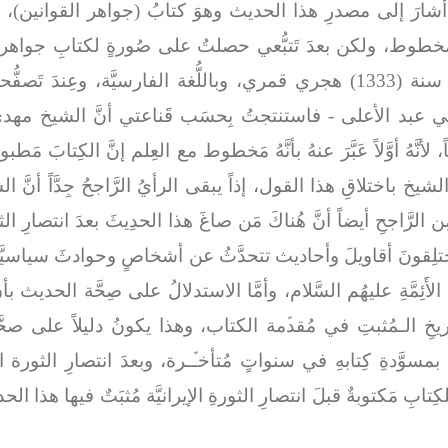
َة أشارَ إلى مصدرِ هذا الحديث وهوَ كتابُ (جواهر القوانين)، 
ابٌ مخطوط، ولكن بعدَ تَتبُّعي حصلتُ على صُورةٍ لكتابِ جوا
حيثُ أنَّ الكِتابَ مَطبُوعٌ بالطبع الحجري سنة (1333) هجري قمري، وباللُّغة ا
بي عبد الأعلى - فاستنتجتُ بِحسَب قَناعتي أنَّ الشيخ مهدي ز
 لأنَّهُ أوَّلاً عَبَّرَ عنهُ بأنَّهُ مَخطوط مع العِلم إنَّ الكِتابَ 
الشيخ باختلاقِ هذا القول، إذاً يبقى الرأيُ الرَّاجحُ جِدَّاً أنَّ
رَّاجحِ أيضاً أنَّ هُناكَ مَن صاغَ هذا الحدِيثَ بعدَ انتصارِ الث
تلِقونَ أقاويلَ وأحاديث تتحدَّثُ عن أشخاصٍ وحوادثَ سياسيَّة 
الأَئِمَّةِ عليهُم السَّلام، وأمَّا الاستدلالُ على صِحَّة الحديث ب
ريخِ الـمُثبتِ في مُقدﱢمة الكتاب، وهذا يكونُ دليلاً على صحَّ
سوَّدةِ كِتابهِ في سنواتٍ مُتأخـﱢـرة، وبعدَ انتصارِ الثورة ا
لكِتابِ مَكتوبةٌ قبلَ انتصارِ الثورةِ الإيرانيَّة مُثبَتٌ فيها هذا ا