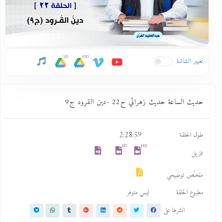
SD
HD
تغيير الشاشة
حديث الساعة حديث زهرائي ح22 -دين القرود ج9
2:28:59
طول الحلقة
SD
HD
تنزيل
ملخـّص توضيحي
مطبوع الحلقة
ليس متوفر
انشرها على