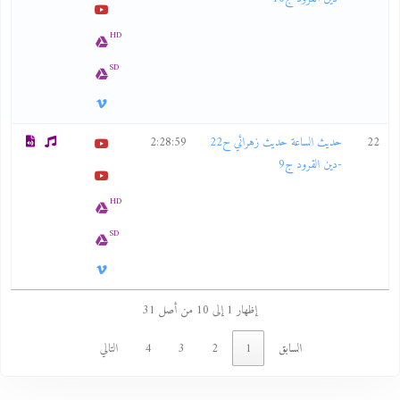
HD
SD
22
حديث الساعة حديث زهرائي ح22
2:28:59
-دين القرود ج9
HD
SD
إظهار 1 إلى 10 من أصل 31
السابق
1
2
3
4
التالي