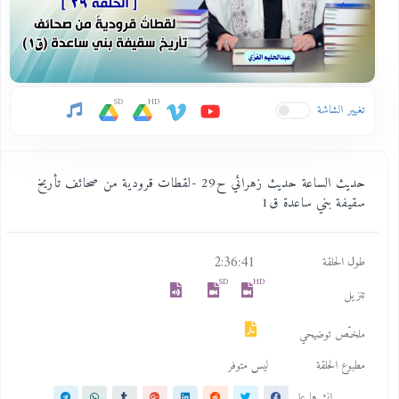
SD
HD
تغيير الشاشة
حديث الساعة حديث زهرائي ح29 -لقطات قرودية من صحائف تأريخ
سقيفة بني ساعدة ق1
2:36:41
طول الحلقة
SD
HD
تنزيل
ملخـّص توضيحي
مطبوع الحلقة
ليس متوفر
انشرها على