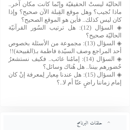
الحاليّة ليستْ الحقيقيّة وإنّما كانت مكان آخر..
ماذا نُجيب؟ وهل موقع القِبلة الآن صحيح؟ وإذا
كان ليس كذلك.. فأين هو الموقع الصحيح؟
◈
السؤال (12): هل ترتيب السُور القرآنيّة
الحاليّة صحيح؟
◈
السؤال (13): مجموعة من الأسئلة بخصوص
أحد المراجع وصف السيّدة فاطمة بـ(القبيحة)!!
◈
السؤال (14): إمامُنا غائب.. فكيف نستشعرُ
حُضورهم بيننا.. هل هُناك وسائل؟
◈
السؤال (15): هل عندنا مِعيار لِمعرفة إنْ كان
إمام زماننا راضٍ عنّا أم لا..؟
حلقات البرنامج