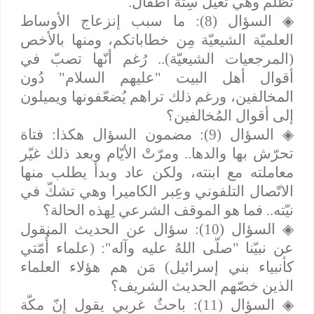
تُظلَم وهي تعيلُ سِتّة أطفال.
◈
السؤال (8): ما سبب إنزعاج الأوساط
العلميّة الشيعيّة مِن خطاباتكم، ومنها بالأخص
(المرجعيات الشيعيّة).. رُغم أنّها تصبّ في
أقوال أهل البيت "عليهم السلام" دُون
المخالفين، ورغم ذلك تراهم يُضعّفونها ويميلون
إلى أقوال المُخالفين؟
◈
السؤال (9): مضمون السؤال هكذا: فتاة
تحرّش بها والدها.. ومرّتْ الأيّام وبعد ذلك غيّر
معاملته مع ابنته، ولكن عاد وبدأ يطلب منها
الاتّصال التلفوني وعِبر الكاميرا وهي تشكّ في
نيّته.. فما هو الموقف الشرعي لِهذه الحالة؟
◈
السؤال (10): سؤال عن الحديث المنقول
عن نبيّنا "صلّى اللهُ عليه وآله": (علماء أُمّتي
كأنبياء بني إسرائيل) مَن هم هؤلاء العلماء
الذين خصّهم الحديث الشريف؟
◈
السؤال (11): باحثٌ غربي يقول إنّ مكّة