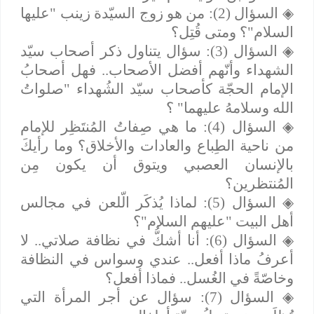
◈
السؤال (2): من هو زوج السيّدة زينب "عليها
السلام"؟ ومتى قُتِل؟
◈
السؤال (3): سؤال يتناول ذكر أصحاب سيّد
الشهداء وأنّهم أفضل الأصحاب.. فهل أصحابُ
الإمام الحجّة كأصحاب سيّد الشُهداء "صلواتُ
الله وسلامهُ عليهما" ؟
◈
السؤال (4): ما هي صِفاتُ المُنتَظِر للإمام
من ناحية الطِباع والعادات والأخلاق؟ وما رأيكَ
بالإنسان العصبي ويتوق أن يكون مِن
المُنتظرين؟
◈
السؤال (5): لماذا يُذكَر الّلعن في مجالس
أهل البيت "عليهم السلام"؟
◈
السؤال (6): أنا أشكُّ في نظافة صلاتي.. لا
أعرفُ ماذا أفعل.. عندي وسواس في النظافة
وخاصّةً في الغُسل.. فماذا أفعل؟
◈
السؤال (7): سؤال عن أجر المرأة التي