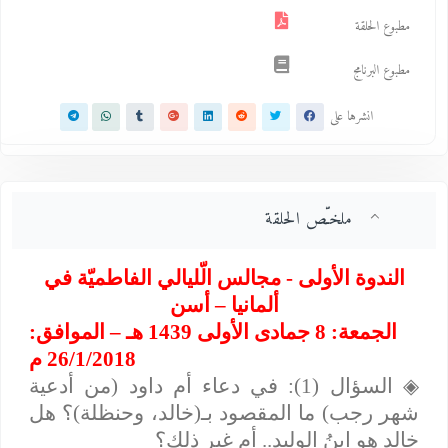
مطبوع الحلقة
مطبوع البرنامج
انشرها على
ملخـّص الحلقة
الندوة الأولى - مجالس الّليالي الفاطميّة في
ألمانيا – أسن
الجمعة: 8 جمادى الأولى 1439 هـ – الموافق:
26/1/2018 م
◈
السؤال (1): في دعاء أم داود (من أدعية
شهر رجب) ما المقصود بـ(خالد، وحنظلة)؟ هل
خالد هو ابنُ الوليد.. أم غير ذلك؟