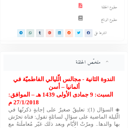
مطبوع الحلقة
مطبوع البرنامج
انشرها على
ملخـّص الحلقة
الندوة الثانية - مجالس الّليالي الفاطميّة في
ألمانيا – أسن
السبت: 9 جمادى الأولى 1439 هـ – الموافق:
27/1/2018 م
◈
السؤال (1): تعليقٌ صغيرٌ على إجابةٍ ذكرتُها في
الّليلة الماضية على سؤالٍ لسائلةٍ تقول: فتاة تحرّش
بها والدها.. ومرّتْ الأيّام وبعد ذلك غيّر مُعاملَتهُ مع