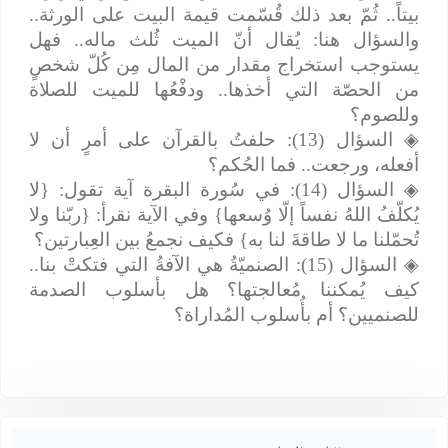
بيتاً.. ثُمّ بعد ذلك قُسّمت قيمة البيت على الورثة..
والسؤال هنا: يُقال أنّ الميت ثُلث ماله.. فهل
يستوجب استخراج مقدار من المال مِن كُلّ شخصٍ
من الحصّة التي أخذها.. ودفْعُها للميت للصلاة
وللصوم؟
◈
السؤال (13): حلفتُ بالقرآن على أمرٍ أن لا
أفعله، ورجعت.. فما الحُكم؟
◈
السؤال (14): في سُورة البقرة آية تقول: {لا
يُكلّفُ اللهُ نفساً إلّا وُسعها} وفي الآية نقرأ: {ربّنا ولا
تُحمّلنا ما لا طاقةَ لنا به} فكيف نجمعُ بين العِبارتين؟
◈
السؤال (15): الصنميّةُ هي الآفةُ التي فتكتْ بنا..
كيف يُمكننا مُعالجتها؟ هل بأسلوب الصدمة
للصنميين؟ أم بأُسلوب المُداراة؟