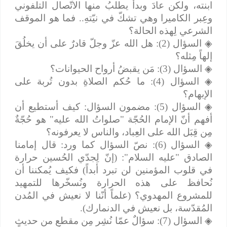
ابنته، ولكن عادَ وبدأ يطلبُ منها الاتّصال التلفوني
وعِبر الكاميرا وهي تشكّ في نيّتهِ.. فما هو الموقف
الشرعي لِهذه الحالة؟
◈
السؤال (2): هل الله عزّ وجلّ قادرٌ على أن يخلُقَ
إلهاً مِثله؟
◈
السؤال (3): مَن يقبضُ أرواح الحيوانات؟
◈
السؤال (4): ما حُكم الصلاةِ بدون تُربة على
الإبهام؟
◈
السؤال (5): مضمون السؤال: كيف أستطيع أن
أفهم أنّ الإمام الحُجّة "صلواتُ الله عليه" هو حُجّةٌ
مِن قِبَل الله على العِباد، والناس لا يعرفونه؟
◈
السؤال (6): نصّ السؤال كما ورد: قال إمامنا
الصادق "عليه السلام": (إنّ لِجدّي الحُسين حرارة
في قلوب المؤمنين لن تبرد أبداً) فكيف يُمكننا أن
نُحافظ على هذه الحرارة ونُسخّرها للتمهيد
للمشروع المهدوي؟ (علماً أنّنا لا نعيش في المُدن
المُقدّسة، بل نعيش في الدنمارك).
◈
السؤال (7): سؤالٌ عمّا نُشِر مِن مقطعٍ من حديثٍ