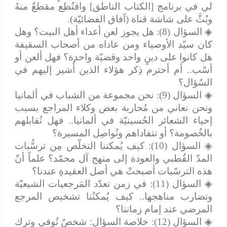
لي في برنامج [الكتاب الناطق] واقتُطِع مقطعٌ منهُ
وبُثَّ على شاشة قناة (آفاق الفضائيّة).
◈
السؤال (8): هل يجوز لعن أعداء أهل البيت؟ وهل
كان سيّد الأوصياء ومن عاداه من أصحاب السقيفة
هل كانوا على دينٍ واحد وقضيّة واحدة؟ فهل ألعن أو
أسّب.. أم أحترم ذِكر هؤلاء الذين أُشير إليهم في
السُؤال؟
◈
السؤال (9): نحن مجموعة من الشباب في ألمانيا
ونحن نعاني من مُحاربة بعض وكلاء المراجع بسبب
إحياء الشعائر الحُسينيّة في ألمانيا.. فهل نُقابلهم
بالخُصومة؟ أو نتفاداهم ونُواصِل المسيرة؟
◈
السؤال (10): كيف يُمكننا التخلّص مِن ترسُّبات
المدّ القُطبي والعودة إلى منهج آل محمّد؟ علماً أنّ
هذه الترسّبات أصبحتْ هي أصل العقيدةِ عندنا؟
◈
السؤال (11): في زمن تعدّد المَرجعيات الشيعيّة
وتضارب مناهجها.. كيف يُمكنُنا تشخيص المرجع
المرضي عند إمام زماننا؟
◈
السؤال (12): خلاصة السؤال: شخصٌ تُوفي وترك