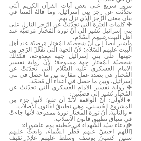
مرور سريع على بعض آيات القرآن الكريم الّتي
تحدّثت عن رجز بني إسرائيل، وما قالهُ أئمتنا في
بيان معنى الرّجز الّذي نزل بهم.
✤
كلمات العترة الّتي تحدّثتْ عن الرّجز النازل على
بني إسرائيل تُشير إلى أنّ ثورة المُختار مَرضيّة عند
أهل البيت عليهم السَّلام،
وتُشير أيضاً إلى أنّ شخصيّة المُختار مَرضيّة عند أهل
البيت عليهم السّلام؛ لأنّ الجهة الّتي تفَعَّلَ الرّجز مِن
جهتها على بني إسرائيل جهة ممدوحة، فكذلك
شخصيّة المُختار جِهة ممدوحة؛ لأنَّ رواية تفسير
الامام العسكري عليه السّلام الّتي تحدّثتْ عن
المُختار هي بصدد عمل مقارنة بين ما حصل في بني
إسرائيل، وبين ما حصل في أعداء آلِ مُحمّد.
✤
رواية تفسير الامام العسكري الّتي تحدّثتْ عن
المُختار تُشير إلى قضيّتين:
●
الأولى: أنّ الواقعة لابُدّ أن تقع؛ لأنها جزء مِن
المشروع الحُسيني، وهي تطبيقٌ لقانون الأصلاب.
●
والثانية: أنّ ثورة المختار ثورة ممدوحة لأنها جاءتْ
في سياق تطبيق قانون الأصلاب.
✤
دعاء سيّد الشّهداء في خُطبته يوم عاشوراء:
[الَّلهم احبسْ عنهم قطْر السَّماء، وابعثْ عليهم
سنين كسنيّ يوسف وسلط عليهم غلامَ ثقيف