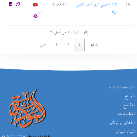
16
الثائر الحسينيّ الوفيّ المختار الثقفيّ
01:53:47
ح16
HD
إظهار 1 إلى 10 من أصل 25
السابق
1
2
3
التالي
الصفحة الرئيسة
البرامج
المقاطع
المطبوعات
الحقائق والوثائق
البث المباشر