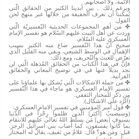
الأئمة، ولا أصحابهم.
وبرغم ذلك .. بين أيدينا الكثير من الحقائق الّتي
يُمكننا أن نعرف الحقيقة من خلالها عبر منهج لحن
القول.
✤
من أهم المجموعات الحديثية التّفسيريّة الّتي
وردت عن أهل البيت عليهم السّلام هو تفسير الإمام
العسكري عليه السّلام،
صحيح أنّ هذا التّفسير ضاع منه الكثير بسبب
الإهمال في الوسط الشيعي، وبقي منه القليل الّذي
تعرّض للعبث والتّحريف، ومع ذلك:
فإنّ في هذا الكتاب من الحقائق المٌذهلة الّتي لن
نجد بديلاً عنها في في توضيح المعاني والحقائق
القرآنية.
✤
من جملة الاشكالات الّتي يُشكل بها علماؤنا على
تفسير الإمام العسكري هو ماجاء في هذا التّفسير
مِن ذكر للمختار الثقفي.
(الرّد على الاشكال).
✤
قول أمير المؤمنين في تفسير الامام العسكري:
(وسيصيبُ [أكثر] الَّذين ظلموا رِجْزاً في الدّنيا
بسيوفِ [بعض] مَن يسلّط اللهُ تعالى عليهم للانتقام
بما كانوا يفسقون، كما أصاب بني اسرائيل الرجز.
قيل: ومَن هو؟ قال: غلامُ من ثقيف، يقالُ له المختار
بن أبي عبيد...)