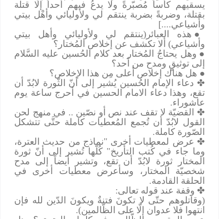
يسقيهم كأساً مُصبّرةً ولا يدعُ فيهم أحداً إلّا قتلة
بقتلة، وضربةً بضربة ينتقم لي ولأوليائي وأهْل بيتي
وأشياعي....]
●
هذه العبائر(ينتقم لي ولأوليائي وأهل بيتي
وأشياعي) ألا تكشف عن إخلاص المُختار؟
●
وهل يحتاجُ المُختار بعد كلام الحُسين عليه السَّلام
إلى توثيقٍ ومدح من أحد؟
●
هل هناك إخلاص أعلى مِن هذا الإخلاص؟
✤
دعاء الإمام الحُسين يُشير إلى أنّ الثّورة لابُدّ أن
تقع، وهذا دعاء الامام الحسين في أحرج ساعة يوم
عاشوراء.
✤
القضيّة لا تقف عند نص أو نصّين .. في منهج لحن
القول لابُدّ أن تُجمع المُعطيات كاملة حتَّى تتشكل
الصّورة كاملة.
✤
عرض لمعطيات أخرى "نماذج من حديث العترة،
وما جاء في كُتب التأريخ" كُلّها تُشير إلى أنّ ثورة
المختار ثورة لابُدّ أن تقع، وتشير أيضاً إلى مدح
شخصيّة المختار، وسأعرض معطيات أخرى في
الحلقة القادمة.
✤
وقفة عند قوله تعالى:
(وقاتلوهم حتّى لا تكونَ فتنةٌ ويكونَ الدّين لله فإن
انتهوا فلا عدوان إلّا على الظّالمين).