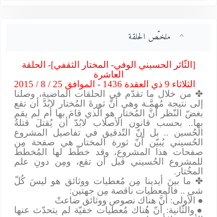
ملخـّص الحلقة
]
الثّائر الحسيني الوفي- المختار الثقفي]- الحلقة
العاشرة
الثلاثاء 9 ذي العقدة 1436 - الموافق 25 / 8 / 2015
✤
من خلال ما تقدّم في الحلقات الماضية، وصلنا
إلى نتيجة مُهمَّـة وهي أنَّ ثورةَ المُختار لابُدَّ أن تقع
بغضّ النّظر أنَّ المُختار هو الّذي قامَ بها أم لم يقم
بها.. بحسب قانون الأصلاب لابُدّ أن يُقتلَ قتلةُ
الحُسين .. بل إنّ التّدقيق في تفاصيل المشروع
الحُسيني يُبيّن أنّ ثورة المختار هي صفحة مِن
صفحات هذا المشروع، وقد خطّط لها المُخطط
للمشروع الحُسيني قبل أن تقع، ومِن دونِ علم
المخُتار.
✤
ما بينَ أيدينا مِن مُعطيات ووثائق هو ليسَ كُلّ
شي .. فالمعطيات ناقصة مِن جهتين:
●
الأولى: أنَّ هناك نصوص ووثائق ضاعتْ
●
والثّانية: أنّ هُناك مُعطيات خفيّة لم يتحدّث عنها