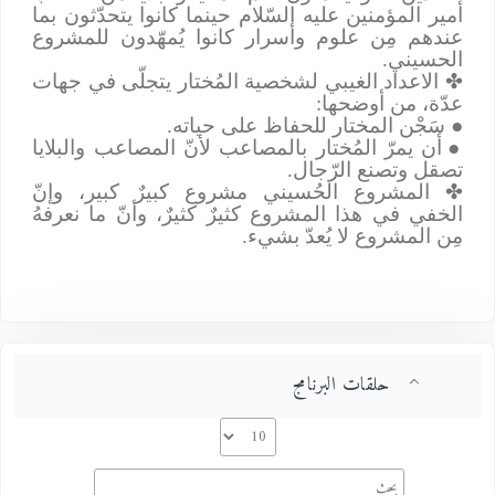
أمير المؤمنين عليه السّلام حينما كانوا يتحدّثون بما
عندهم مِن علوم وأسرار كانوا يُمهّدون للمشروع
الحسيني.
✤
الاعداد الغيبي لشخصية المُختار يتجلّى في جهات
عدّة، من أوضحها:
●
سَجْن المختار للحفاظ على حياته.
●
أن يمرّ المُختار بالمصاعب لأنّ المصاعب والبلايا
تصقل وتصنع الرّجال.
✤
المشروع الحُسيني مشروع كبيرٌ كبير، وإنّ
الخفي في هذا المشروع كثيرٌ كثيرٌ، وأنّ ما نعرفهُ
مِن المشروع لا يُعدّ بشيء.
حلقات البرنامج