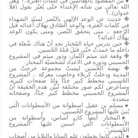
●
من المقصود بالظّالمين في كلمات العترة..؟ وهل
الله تعالى مِن شأنه الإعتداء حتّى يُعبّر بقول (فلا
عدوان)..؟
✤
حديث عن الوعد الإلهي بالنّصر لسيّد الشهداء
في كلمات العترة، والوعد الصّادق بهلاك أعدائه قبل
الرّجعة .. متى يتحقق النّصر، ومتى يكون الوعد
بهلاك أعدائه؟
✤
حين ندرس حياة المُختار نجد أنّ هناك شُعلة في
داخلهِ ما خمدتْ حتّى قتلَ قتلةَ الحُسين.
✤
وقفة عند ميثم التّمار، ودور ميثم في المشروع
الحسيني ودوره في الاعداد لشخصيّة المختار.
✤
نهضة الحُسين ليستْ مجموعة خرجتْ من
المدينة ودخلتْ كربلاء وخاضت معركة .. المشروع
الحُسيني مخطط كبير جدّاً ولهُ صفحات كثيرة،
وسأعرض لكم صور مختلفة تُبيّن هذه الحقيقة أنّ
المشروع الحسيني مخطط كبير جدّاً، وصفحاته
متعددة:
●
مسلم بن عقيل اسطوانة من الأسطوانات الّتي
بُنيَ عليها المشروع الحُسيني.
●
المختار أيضاً كان أساس، وأُسطوانة من
الأسطوانات الّتي أُسس عليها "المشروع
الحُسيني".
●
الّذين كانوا يحملون علم المنايا والبلايا من أصحاب