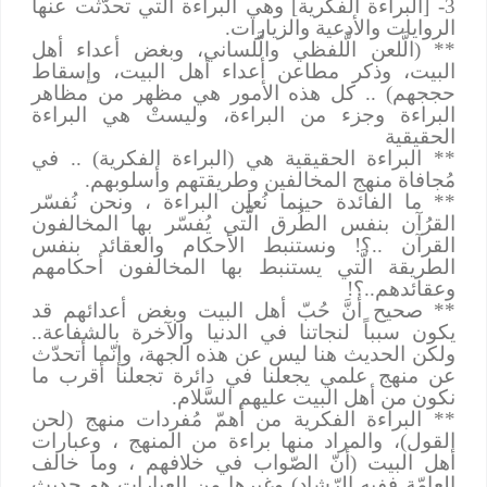
3- [البراءة الفكرية] وهي البراءة التي تحدّثت عنها
الروايات والأدعية والزيارات.
** (الَّلعن الَّلفظي والَّلساني، وبغض أعداء أهل
البيت، وذكر مطاعن أعداء أهل البيت، وإسقاط
حججهم) .. كل هذه الأمور هي مظهر من مظاهر
البراءة وجزء من البراءة، وليستْ هي البراءة
الحقيقية
** البراءة الحقيقية هي (البراءة الفكرية) .. في
مُجافاة منهج المخالفين وطريقتهم وأسلوبهم.
** ما الفائدة حينما نُعلِن البراءة ، ونحن نُفسّر
القرُآن بنفس الطُرق الَّتي يُفسّر بها المخالفون
القرآن ..؟! ونستنبط الأحكام والعقائد بنفس
الطريقة الَّتي يستنبط بها المخالفون أحكامهم
وعقائدهم..؟!
** صحيح أنَّ حُبّ أهل البيت وبغض أعدائهم قد
يكون سبباً لنجاتنا في الدنيا والآخرة بالشفاعة..
ولكن الحديث هنا ليس عن هذه الجهة، وإنّما أتحدّث
عن منهج علمي يجعلنا في دائرة تجعلنا أقرب ما
نكون من أهل البيت عليهم السَّلام.
** البراءة الفكرية من أهمّ مُفردات منهج (لحن
القول)، والمراد منها براءة من المنهج ، وعبارات
أهل البيت (أنّ الصّواب في خلافهم ، وما خالف
العامّة ففيه الرّشاد) وغيرها من العبارات هو حديث