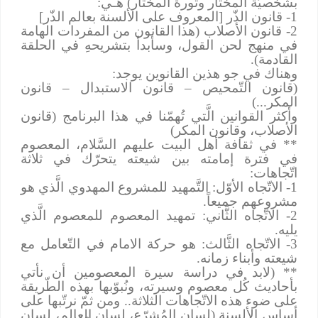
بشخصيّة المختار وثورة المختار) هـي:
1- قانون الذّر [المعروف على الألسنة بعالم الذّر]
2- قانون الأصلاب (هذا القانون من المفردات الهامة
في منهج لحن القول، وسأبدأ بتشريحهِ في الحلقة
القادمة).
وهناك في جو هذين القانوين يوجد:
(قانون التّمحيص – قانون الاستبدال – قانون
المكر...)
وأكثر القوانين الَّتي تُهمّنا في هذا البرنامج (قانون
الأصلاب، وقانون المكر)
** في ثقافة أهل البيت عليهم السَّلام، المعصوم
في فترة إمامته بين شيعته يتحرّك في ثلاثة
اتّجاهات:
1- الاتّجاه الأوّل: التَّمهيد للمشروع المهدوي الَّذي هو
مشروعهم جميعاً.
2- الاتّجاه الثَّاني: تمهيد المعصوم للمعصوم الَّذي
يليه.
3- الاتّجاه الثَّالث: هو حركة الامام في التّعامل مع
شيعته وأبناء زمانه.
** (لابد في دراسة سيرة المعصومين أن نأتي
بأحاديث كُل معصوم وسيرته، ونُبوّبها بهذه الطّريقة
على ضوء هذه الاتّجاهات الثلاثة.. ومن ثمّ نرتّبها على
أساس الألسنة (لسان المُشرّع، لسان العالم، لسان