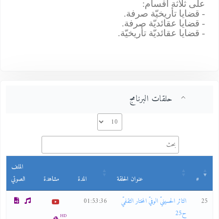
على ثلاثة أقسام:
- قضايا تأريخيّة صرفة.
- قضايا عقائديّة صرفة.
- قضايا عقائديّة تأريخيّة.
حلقات البرنامج
الملف
#
عنوان الحلقة
المدة
مشاهدة
الصوتي
25
الثائر الحسينيّ الوفيّ المختار الثقفيّ
01:53:36
ح25
HD