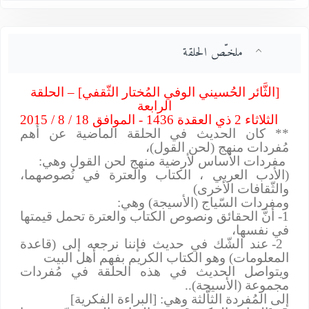
ملخـّص الحلقة
[الثَّائر الحُسيني الوفي المُختار الثّقفي] – الحلقة
الرابعة
الثلاثاء 2 ذي العقدة 1436 - الموافق 18 / 8 / 2015
** كان الحديث في الحلقة الماضية عن أهم
مُفردات منهج (لحن القول)،
مفردات الأساس لأرضية منهج لحن القول وهي:
(الأدب العربي ، الكتاب والعترة في نُصوصهما،
والثّقافات الأخرى)
ومفردات السّياج (الأسيجة) وهي:
1- أنَّ الحقائق ونصوص الكتاب والعترة تحمل قيمتها
في نفسها،
2- عند الشّك في حديث فإننا نرجعه إلى (قاعدة
المعلومات) وهو الكتاب الكريم بفهم أهل البيت
ويتواصل الحديث في هذه الحلقة في مُفردات
مجموعة (الأسيجة)..
إلى المُفردة الثاَّلثة وهي: [البراءة الفكرية]