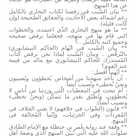
عن هذا المنهج.
** بيان السَّبب في رفضنا لكتاب البخاري بالكامل
رغم اشماله بعض الأحاديث والحقائق الصّحيحة (وإن
كانت قليلة).
** ما هو منهج البخاري الذّي اعتمده، والخطوات
التي قام بها في منهجه، فجعلتنا نرفض صحيحه
وجميع كتبه بالكامل ..؟
** بيان السَّبب في اتّهام (الحاكم النيشابوري)
بالتّرفّض .. وبيان السَّبب لماذا نحن نرفض كتاب
المُستدرك للحاكم النيشابوري مع ماله من قيمة
عند القوم؟
** أيّهما أفضل:
- أن نأخذ منهجنا من أشخاص يُخطؤون ويُصيبون
ونحنُ نُخطىء ونُصيب أيضاً.
- أم نبحث في المعطيات الّتي وردتنا من أُناسٍ لا
يُخطؤون، ونُطبّق بقدر ما نتمكّن (ونحنُ نخطىء
ونصيب أيضاً).
** قانون (الصَّواب في خلافهم) لا يعني الخلاف في
المُفردات وفي الجزئيات، وإنّما المُخالفة في
المنهج.
** وقفة عند رواية عُمر بن حنظلة مع الإمام الصَّادق
صلوات الله عليه الَّتي تُبيّن المنهج الّذي وضعهُ أهل