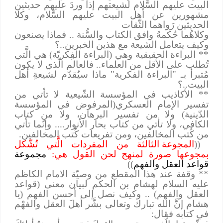
البيت عليهم السَّلام لشيعتهم إذا وردَ عليهم حديثين
مشهورين عن أهل البيت عليهم السَّلام، وكلا
الحديثين رَواهما الثّقات
وكلاهُما حُكمهُ وافق الكتاب والسُّنة .. فماذا يصنعون
وكيف يتعامل الشيعة مع هذين الخبرين..؟
** البراءة الحقيقية وهي (البراءة الفِكريّة) هي الَّتي
تُطلب على الأقل من العلماء.. فالعالم الّذي لا يكون
مُتبرأ بـ "البراءة الفكرية" ماذا سيُقدّم لشيعةِ أهل
البيت..؟
** الأكاذيب في المؤسسة الشّيعية لا تأتي من
تفسير الإمام العسكري(المرفوض في المؤسسة
الدّينية) ولا من تفسير البرهان، ولا من كتاب
الكافي، ولا تأتي من كتاب بحار الأنوار.... وإنّما تأتي
من كُتب المخالفين، ومن تفريعات كُتب المخالفين.
((
المجوعة الثالثة من المفردات الَّتي تُشّكل
بمجوعها صورة لمنهج لحن القول هي:
مجموعة
قواعد العقل والفهم
))
** وقفة عند هذا المقطع من وصيّة الامام الكاظم
عليه السلام لهشام بن الحكم لبيان معنى (قواعد
العقل والفهم) .. وكيف نصل إلى أحسن الفهم (يا
هشام إنَّ الله تبارك وتعالى بشَّر أهلَ العقل والفهْم
في كتابه فقال
: