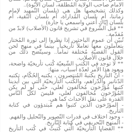
الامام صاحب الولاية المُطلقة، لسان الأُبّوة)..
وكذلك تشخيصها هل هي (بلسان التّمهيد لإمام
زماننا، أم بلسان المُداراة، أم بلسان التّقية، أم
بلسان إيّاكِ أعني واسمعي يا جارة)
** قبل الشّروع في تشريح قانون (الأصلاب) لابدّ من
مُقدّمة..
تُبيّن أن عموم الباحثين إذا نظروا إلى ثورة المُختار
يتعاملون معها تعاملاً تأريخياً.. بينما في منهج لحن
القول القضيّة مُختلفة تماماً.. وسيتّضح ذلك من
خلال قانون الأصلاب.
** لا توجد في الكُتب الشّيعيّة كُتب تأريخيّة واضحة،
ويعود هذا الأمر لعدّة أسباب، منها:
- أنّ التأريخ يكتبهُ المُنتصرون ، يكتبه الحُكّام، تكتبه
الدّنانير والدّراهم، والكُتب التأريخيّة الّتي بين أيدينا
كتبها مُؤرّخون مُخالفون لعلي، حتَّى لو لم يكن
المُؤرّخون مُخالفون لعلي، فليسَ لكلّ النّاس
القدرة على نقل الأحداث كما هي.
- المؤرّخون الّذين كتبوا هم مُبتدؤون في كتابة
التأريخ.
- وجود اختلاف في قدرات التّصوير والتّحليل والفهم.
- المنهج التّحريفي في كتابة التّأريخ.
** القضايا التأريخيّة الَّتي كُتبتْ في كُتب التأريخ