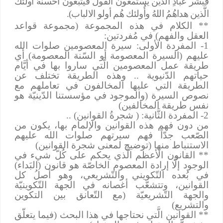
فبشّر عبادِ الَّذين يستمعون القولَ فيتبعون أحسنهُ أولئكَ
الَّذين هداهُمُ اللهُ وأُولئك هُم أولو الالباب).
** الكلام في هذه المجموعة (مجموعة قواعد
العقل والفهم) في مُفردتين:
1- المفردة الأولى: سيرة المعصومين صلوات الله
عليهم (السيرة المعصومة أو السّنة المعصومة) أي
طريقة عمل المعصومين الَّتي ساروا بها في أيَّام
حياتهم الدّنيوية .. وهذه الطريقة تختلف عن
الطريقة التي عليها المخالفون في تعاملهم مع
نصوص السيرة (والموجود في مؤسستنا الدّينيّة هو
نفس طريقة المخالفين)
2- المفردة الثَّانية: ( شجرةُ القوانين) ..
من دون فهم هذه القوانين والإلمام بها، يكون من
الصّعب جدّاً فهم سيرتهم صلوات الله عليهم
الاستنباط منها (توضيح لمعنى شجرة القوانين)
** القانون الأعظم الَّذي يحكم على كُلّ شيء في
الوجود إلَّا إرادة المعصوم الخاصّة هو قانون (البَداء)
في بُعده التّكويني والتّشريعي، وهو أصلُ كل
القوانين، وتتشعّب أغصانه في الجهة التّكوينيّة
والجهة التّشريعيّة (مع التّعانق بين التكوين
والتشريع)
** القوانين الَّتي نحتاجها في هذا البحث (فيما يتعلّق