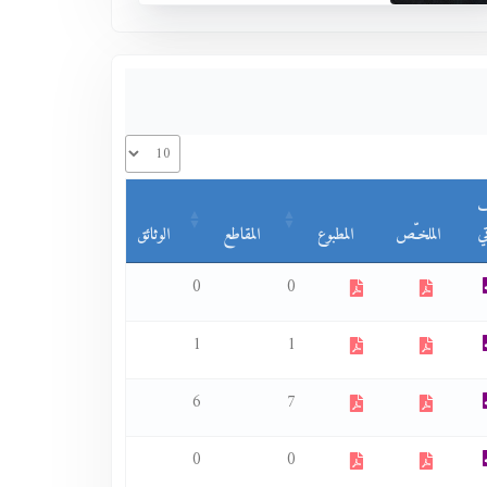
ف
ي
الملخـّص
المطبوع
المقاطع
الوثائق
0
0
1
1
6
7
0
0