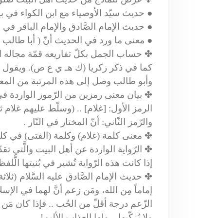
●
حديث سيّد الأوصياء مع ابن الكواء في بي
●
حديث الإمام الصَّادق والإمام الباقر في 
●
معنى ما ورد في الحديث أنّ ( أبا طالب
✤
حساب الجمل بكلّ تفاريعه قمّة مجاله ا
كما في ذكر زكريا (ك هـ ي ع ص). ويقول سي
وأبو طالب وصل إلى هذه المرتبة من المعر
✤
بيان معنى رمزين من الرّموز الواردة في
الرمز الأول: [غلام] .. (وسلّط عليهم غلام ث
والرّمز الثّاني: أنّ المختار في النّار .
✤
معنى كلمة (غلام) وكلمة (الفتى) في كلم
✤
الرّواية الواردة عن أهل البيت والَّتي تق
إذا كانت هذه الرّواية تُشير في بُنيتها الّ
✤
حديث الإمام الصَّادق عليه السَّلام (ثلاثة 
إماماً مِن الله، ومَن زعم أنَّ لهما في الإسل
الزّعم درجة أقلّ من الحُب .. فإذا كان مَن زع
ولا يُزكّيها .. ولها العذاب الأليم!