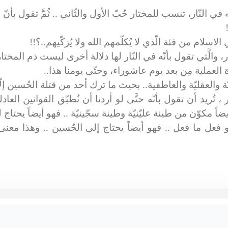
ه في النّار، تنسب للمختار حُبّ الأول والثّاني .. ثُمَّ تقول بأنّ 
سلام من فئة الّذي لا يُكلّمهم الله ولا يُزكّيهم..؟!!
 والَّتي تقول بأنّه في النّار لها دلالة أخرى ليست ذم المختار
ة العملية مِن بعد يوم عاشوراء، وحتّى يومنا هذا..
ّة والعقليّة والعاطفية.. بحيث ما ترك أحد من قتلة الحُسين إلّ
ار ، تُريد أن تقول بأنّه حتَّى لو أردنا أن نُطبّق القوانين الع
أيضاً مكوّن من طينة عليّنيّة وطينة سجّينيّة .. فهو أيضاً يحتاج 
عل ما فعل .. فهو أيضاً يحتاج إلى الحُسين .. وهذا معنى 