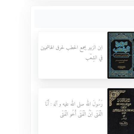
ابن الزبير يجمع الحطب لحرق الهاشميين
في الشِعْب
رَسُولَ الله صلى الله عليه و آله : أَنَا
الْفَتَى ابْنُ الْفَتَى أَخُو الْفَتَى