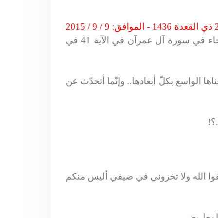
وصل بنا الحديث في الحلقة الماضية إلى قانون الرّموز والإشارات والمعاريض.. وأشرتُ إلى ما جاء في سورة آل عمرآن في الآية 41 في
ا الواسع بكلّ أبعادها.. وإنّما أتحدّث عن
؟!
تَّقوا الله ولا تخزوني في ضيفي أليس منكم
لمعاريض..