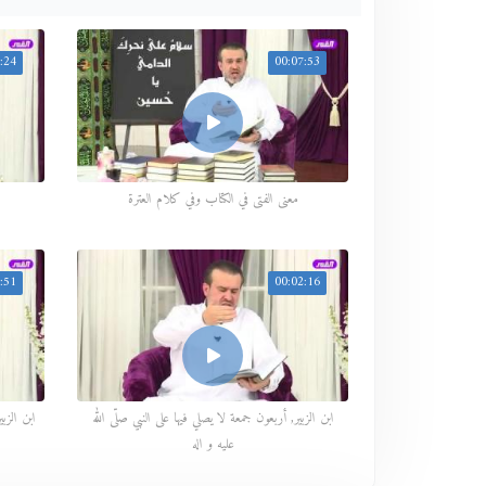
:24
00:07:53
معنى الفتى في الكتاب وفي كلام العترة
:51
00:02:16
ابن الزبير, أربعون جمعة لا يصلي فيها على النبي صلّى الله
ابن الزب
عليه و اله