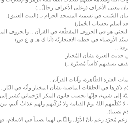
ان معنى الأعراف (وعلى الأعراف رجالٌ...)
بيان السّبب في تسمية المسجد الحرام بـ (البيت العتيق).
 قد أسلم بحساب الجُمل)
لبحثي هو في الحروف المقطّعة في القرآن .. والحروف المقط
ّد الأوصياء في خطبه الافتخاريّة (أنا ك هـ ي ع ص)
فة ..
 حديث العترة بشأن المُختار
قيف يسقيهم كأساً مُصبّرة...)
ات العترة الطّاهرة، وآيات القرآن..
دّم ذكرها في الحلقات الماضية بشأن المختار وأنّه في النّار.. ه
َلفظيّة إلى شيء، فإنّها بحسب قانون المكر الرّحماني تُشير إل
لا يُكلّمهم اللهُ يومَ القيامة ولا يُزكّيهم ولهم عذابٌ أليم، م
ام نصيبا).
م مُجرّد زعم بأنّ الأوّل والثّاني لهما نصيباً في الاسلام، فهو م