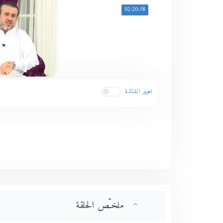
02:20:38
تغيير الشاشة
ملخـّص الحلقة