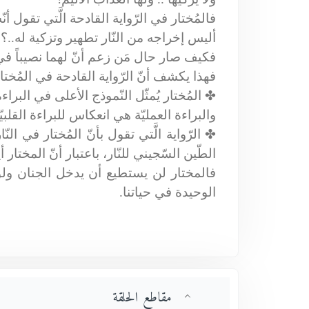
فالمُختار في الرّواية القادحة الَّتي تقول أنّ
أليس إخراجه من النّار تطهير وتزكية له..؟!
فكيف صار حال مَن زعم أنّ لهما نصيباً في الا
فهذا يكشف أنّ الرّواية القادحة في المُختار،
✤
المُختار يُمثّل النّموذج الأعلى في البراء
والبراءة العمليّة هي انعكاس للبراءة القلبي
✤
الرّواية الَّتي تقول بأنّ المُختار في النّ
الطّين السّجيني للنّار، باعتبار أنّ المختار 
فالمختار لن يستطيع أن يدخل الجنان ولو ف
الوحيدة في حياتنا.
مقاطع الحلقة