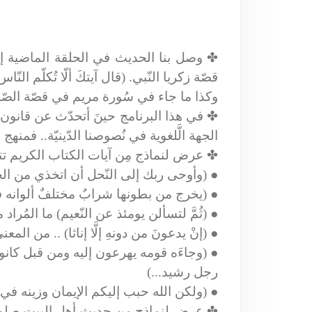
✤
قصّة زكريا النّبي. (قال آيتكَ ألّا تُكلّم النّاس ث
وكذا ما جاء في سُورة مريم في قصّة الصّدي
✤
في هذا البرنامج حينَ أتحدّث عن قانون ال
الجهة الَّلغوية في نُصوصنا الدّينيّة.. فمن
✤
عرض لنماذج مِن آيات الكتاب الكريم تت
●
(وأوحى ربك إلى النّحل أن اتخذي من الجب
●
(يخرج من بطونها شرابٌ مختلفٌ ألوانه فيه
●
(ثُمَّ لتسألن يومئذ عن النّعيم) ما المُراد م
●
(إنْ يدعونَ من دونهِ إلَّا إناثا) .. من المع
●
(وجاءَه قومه يهرعون إليه ومن قبل كانوا 
رجل رشيد...)
●
(ولكن الله حبب إليكم الإيمان وزينه في
✤
عرض لنماذج من حديث أهل البيت صلوات ا