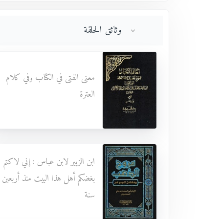
وثائق الحلقة
معنى الفتى في الكتاب وفي كلام
العترة
ابن الزبير لابن عباس : إني لاكتم
بغضكم أهل هذا البيت منذ أربعين
سنة