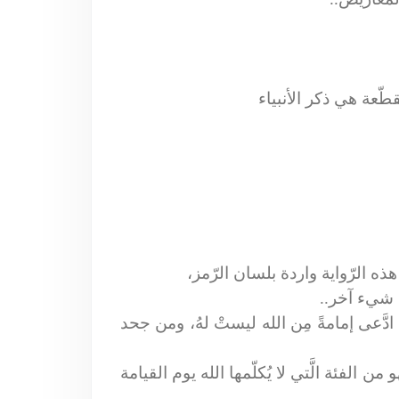
ّعة هي ذكر الأنبياء
ذه الرّواية واردة بلسان الرّمز،
ى شيء آخر..
ن ادَّعى إمامةً مِن الله ليستْ لهُ، ومن جحد
ن الفئة الَّتي لا يُكلّمها الله يوم القيامة