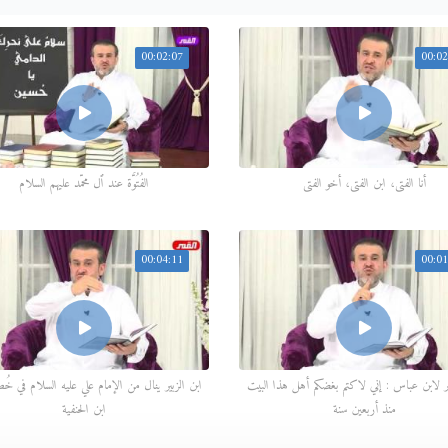
00:02:07
00:02
أنا الفتى، ابن الفتى، أخو الفتى
الفُتُوَّة عند ٱل محمّد عليهم السلام
00:04:11
00:01
ير لابن عباس : إني لاكتم بغضكم أهل هذا البيت
ابن الزبير ينال من الإمام علي عليه السلام في خُط
منذ أربعين سنة
ابن الحنفية