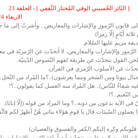
[ الثَائر الحُسيني الوفي المُختار الثّقفي ] - الحلقة 23
الاربعاء 24 ذي القعدة 1436 - الموافق: 9 / 9 / 2015
لاثة أيّامٍ إلّا رمزا)
قة مريم عليها السّلام.
رّموز والإشارات والمعاريض، لا أتحدّث عن الرّمزيّة في معناه
هج لحن القول يتحدّث عن طريقة لفهم النّصوص الدّينيّة.
حدّث عن الأسلوب الرّمزي في القرآن.
ال بيوتا ومن الشجر ومما يعرشون)..؟ما المُراد من النّحل..
 شفاءٌ للنَّاس).. هل المُراد منه العسل كما يقولون..؟!
ن النّعيم..؟!
نيّ في الآية يدعون من دونه..؟ وما المراد من قوله (إلّا إناثا).
يعملون السّيئات قال يا قومِ هؤلاء بناتي هُنَّ أطهرُ لكم فا
 قلوبكم وكره إليكم الكفر والفسوق والعصيان)
لله وسلامه عليهم تتحدّث أيضاً بلغة الرّمز والإشارات وا