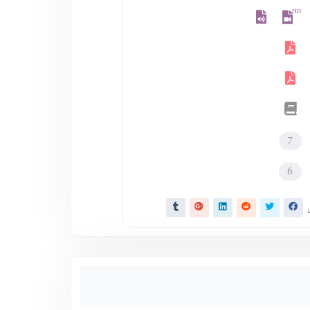
HD
7
6
ى