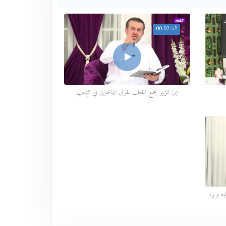
00:02:52
ابن الزبير يجمع الحطب لحرق الهاشميين في الشِعْب
به و رد