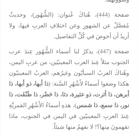
صفحة (444)، هُناكَ عُنوان: (الشُّهُور)، وحديثٌ
مُفصَّلٌ عن الشهورِ وعن اختلافِ العربِ فيها، ولا
أريدُ أن أخوضَ في كُلِّ التفاصيل.
صفحة (447)، يذكرُ لنا أسماء الشُّهُور عِندَ عرب
الجنوب مثلاً عِندَ العرب المعينيّين، من عربِ اليمن،
وهُناكَ العربُ السبأيّون وغيرُهم، العربُ المعينيّون
هكذا وضعوا أسماءً لأَشْهُرِ السَّنة: (
ذا أبها، ذو أبها، ذا
أبرهن، ذا أثرت، ذو عثيرة، دثا، ذا حَضْر، ذا طَنْفَت، ذا
نور، ذا سمع، ذا شمس
)، هذهِ أسماءُ الأَشْهُرِ القمريَّةِ
عِندَ العربِ المعينيّين في اليمن في الجنوب، ماذا
تفهمونَ مِنها؟! لا نفهمُ منها شيئاً.