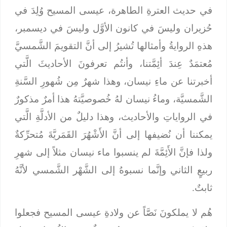
في حديث العترةِ الطاهرة، عيسى المسيح وُلِدَ في
حُزيران وليسَ في كانون الأوَّل وليسَ في ديسمبر،
هذهِ الروايةُ وأمثالها تُشيرُ إلى أنَّ التقويمَ الشَّمسيَّ
مُعتمَدٌ عِندَ أئِمَّتنا، وأنتُم تعرفونَ الأحاديثَ الَّتي
أخبرتنا عن ماءِ نيسان، وهذا شهرٌ مِن شُهورِ السَّنةِ
الشَّمسيَّة، وماءُ نيسان لهُ خُصوصيَّتهُ هذا أمرٌ مذكورٌ
في الرواياتِ والأحاديث، وهذا دليلٌ من الأدلَّةِ الَّتي
يمكننا أن نُضيفها إلى أنَّ الأَشْهُرَ القَمَريَّةَ مُتحرِّكةٌ
ولذا فإنَّ الأَئِمَّةَ لم ينسبوا ماء نيسان مثلاً إلى شهرِ
ربيعٍ الثاني وإنَّما نسبوهُ إلى الشَّهْر الشَّمسي لأنَّهُ
ثابتٌ.
هُم لا يملكونَ نَصَّاً عن ولادةِ عيسى المسيح فجعلوا