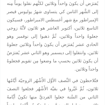
يُفترَض أن يكونَ واحداً وثلاثين لكنَّهم نقلوا يوماً مِنه
إلى الشَّهر الثامن كي يتساوى شهرُ يوليوس قيصر
الإمبراطور معَ شهر أغسطس الامبراطور، فسيكون
التاسع ثلاثين، أكتوبر العاشر هو ثلاثون لأنَّهُ زوجي
جعلوهُ واحداً وثلاثين، ثُمَّ ذهبوا إلى نوفمبر وهو
الحادي عشر يُفترَض أن يكونَ واحداً وثلاثين جعلوهُ
ثلاثين، وانتقلوا إلى ديسمبر وهو الثاني عشر يُفترَضُ
أن يكونَ ثلاثين بحسبِ ما وضعوا مِن تقويم فجعلوهُ
واحداً وثلاثين.
فتُلاحظونَ في النِّصف الأوَّل الأَشْهُر الزوجيّة أيَّامُها
ثلاثون، ثُمَّ غَيَّروا في بقيَّة الأَشْهُر فجلعوا النصفَ
الثاني من السَّنة جعلوا الفرديَّ منها تكونُ أيَّامهُ