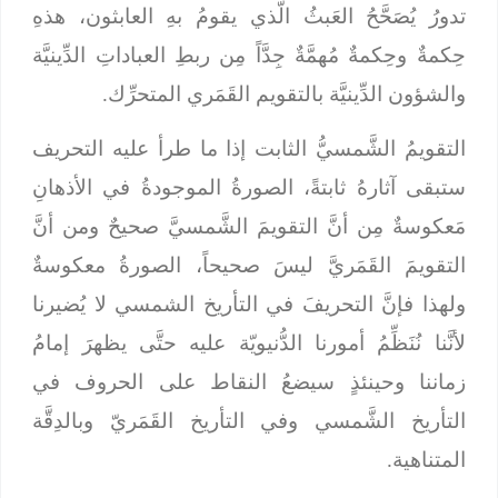
تدورُ يُصَحَّحُ العَبثُ الَّذي يقومُ بهِ العابثون، هذهِ
حِكمةٌ وحِكمةٌ مُهمَّةٌ جِدَّاً مِن ربطِ العباداتِ الدِّينيَّة
والشؤون الدِّينيَّة بالتقويم القَمَري المتحرِّك.
التقويمُ الشَّمسيُّ الثابت إذا ما طرأ عليه التحريف
ستبقى آثارهُ ثابتةً، الصورةُ الموجودةُ في الأذهانِ
مَعكوسةٌ مِن أنَّ التقويمَ الشَّمسيَّ صحيحٌ ومن أنَّ
التقويمَ القَمَريَّ ليسَ صحيحاً، الصورةُ معكوسةٌ
ولهذا فإنَّ التحريفَ في التأريخ الشمسي لا يُضيرنا
لأنَّنا نُنَظِّمُ أمورنا الدُّنيويّة عليه حتَّى يظهرَ إمامُ
زماننا وحينئذٍ سيضعُ النقاط على الحروف في
التأريخ الشَّمسي وفي التأريخ القَمَريّ وبالدِقَّة
المتناهية.