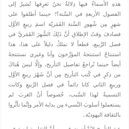
هذهِ الأسماءُ فيها دِلالةٌ نحنُ نَعرِفها تُشيرُ إلى
الفصول الأربعةِ في السَّنة؟! حينما أطلقوا على
شهرٍ مِن شُهورِ السَّنة القَمَريّة اسمَ ربيعٍ الأوَّل
فصادفَ وقتُ الإطلاقِ أنَّ ذَلِكَ الشَّهرَ القَمَريَّ في
فصل الرَّبيع، قطعاً لا نملكُ دليلاً على هذا، هذا
استنتاجٌ استنتجهُ المؤرِّخون وأنا وغيري نستنتجهُ
أيضاً حينما نُراجعُ تفاصيل التأريخ، وإلَّا ليسَ هُناكَ
من ذِكرٍ في كُتب التأريخ مِن أنَّ شَهْرَ ربيعٍ الأوَّل
وربيعٍ الثاني كانا دائماً في فصل الرَّبيعِ وكانت
التسميةُ لهذا السَّبب، خُصوصاً أنَّ العَربَ لم
يستعملوا أسلوبَ النَّسيء مِن بداية الأمر وإنَّما تأثَّروا
بالثقافة اليهوديّة..
عِبرَ التأريخ لابُدَّ أن نعرف مِن أنَّ التقاويمَ ليسَ في