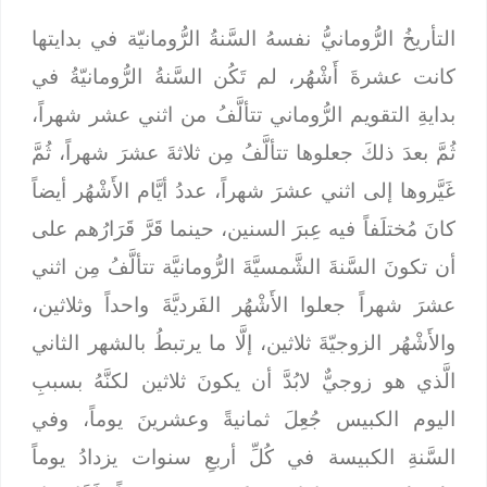
التأريخُ الرُّومانيُّ نفسهُ السَّنةُ الرُّومانيّة في بدايتها
كانت عشرةَ أَشْهُر، لم تَكُن السَّنةُ الرُّومانيّةُ في
بدايةِ التقويم الرُّوماني تتألَّفُ من اثني عشر شهراً،
ثُمَّ بعدَ ذلكَ جعلوها تتألَّفُ مِن ثلاثةَ عشرَ شهراً، ثُمَّ
غَيَّروها إلى اثني عشرَ شهراً، عددُ أيَّام الأَشْهُر أيضاً
كانَ مُختلَفاً فيه عِبرَ السنين، حينما قَرَّ قَرَارُهم على
أن تكونَ السَّنةَ الشَّمسيَّةَ الرُّومانيَّة تتألَّفُ مِن اثني
عشرَ شهراً جعلوا الأَشْهُر الفَرديَّةَ واحداً وثلاثين،
والأَشْهُر الزوجيّةَ ثلاثين، إلَّا ما يرتبطُ بالشهر الثاني
الَّذي هو زوجيٌّ لابُدَّ أن يكونَ ثلاثين لكنَّهُ بسببِ
اليوم الكبيس جُعِلَ ثمانيةً وعشرينَ يوماً، وفي
السَّنةِ الكبيسة في كُلِّ أربعِ سنوات يزدادُ يوماً