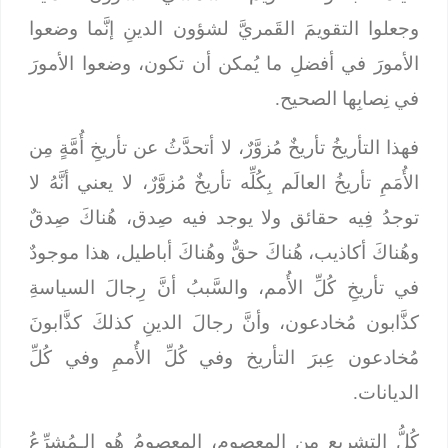
وجعلوا التقويمَ القَمريَّ لشؤون الدينِ إنَّما وضعوا
الأمورَ في أفضلِ ما يُمكن أن تكون، وضعوا الأمورَ
في نِصابِها الصحيح.
فهذا التأريخُ تأريخٌ مُزوَّرٌ، لا أتحدَّثُ عن تأريخِ أُمَّةٍ مِن
الأُمَمِ تأريخُ العالَم بِكُلِّه تأريخٌ مُزوَّرٌ، لا يعني أنَّهُ لا
توجدُ فِيه حقائق ولا يوجد فيه صِدق، هُناكَ صِدقٌ
وهُناكَ أكاذيب، هُناكَ حقٌّ وهُناكَ أباطيل، هذا موجودٌ
في تأريخِ كُلِّ الأُمم، والسَّببُ أنَّ رِجالَ السياسةِ
كذَّابون مُخادعون، وأنَّ رجالَ الدينِ كذلكَ كذَّابونَ
مُخادعون عِبرَ التأريخ وفي كُلِّ الأُممِ وفي كُلِّ
الديانات.
كُلُّ التشريعِ مِن المعصوم، المعصومُ هُو الـمُشرِّعُ