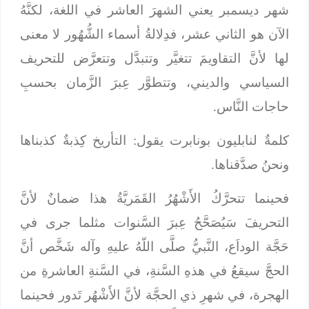
شهر ديسمبر يعني الشهرَ العاشر في اللغة، لكنَّهُ
الآن هو الثاني عشر، فدِلالةُ أسماء الشُّهُور لا معنى
لها لأنَّ التقاويمَ تتغيَّر وتتبدَّل وتتعرَّض للتحريف
السياسي والديني، وتتطوَّر عِبرَ الزَّمان بحسبِ
حاجات النَّاس.
كلمةٌ لنابليون بونابرت يقول: التأريخ كِذبةٌ كذبناها
ونحنُ صدَّقناها.
فحينما تتحرَّكُ الأَشْهُرُ القَمَريَّةُ هذا ضمانٌ لأنَّ
التحريفَ سَيُصَحَّحُ عِبرَ السَّنوات مثلما جرى في
حَجَّة الوداَع، النَّبيُّ صلَّى اللّهُ عليهِ وآله شَخَّص أنَّ
الحجَّ سيقعُ في هذهِ السَّنةِ، في السَّنةِ العاشرةِ من
الهجرة، في شهرِ ذي الحجَّة لأنَّ الأَشْهُر تَدور فحينما