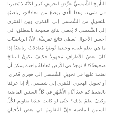
التأريخ الشَّمسيُّ تعرَّض لتحريفٍ كبير لكنَّهُ لا يُضِيرنا
في شيء، وهذا الَّذي يوضعُ من معادلاتٍ رياضيّةٍ
للتحويلِ من الشَّمسي إلى القَمَري ومِن القَمَري
إلى الشَّمسي لا يُعطي نتائجَ صحيحة بالمطلق، في
أحسن الأحوالِ يُعطي نتائجَ تقريبيَّة، لأنَّ الرياضيّات
ما هي بعلمِ غَيب، وحينما تُوضَعُ مُعادلاتٌ رياضيّةٌ إذا
كانَ بعضُ الأطرافِ مَجهولاً فكيفَ تكونُ النتائجُ
صحيحةً؟! لا توجدُ في الأرضِ مُعادلةٌ واحدة يمكنُ أن
نعتمدَ عليها في تحويلِ الشَّمسي إلى هجري قَمَري،
أو تحويل الهجري القَمَري إلى شمسي، إلَّا إذا عرفنا
بالضبط كم عددُ أيَّام الأَشْهُرِ في كُلِّ السنين الماضية
وكيفَ نعلمُ بذلك؟ حتَّى لو كانت عِندَنا تقاويم لِكُلِّ
السنين الماضية فإنَّ التقاويمَ في بعضِ الأحيانِ