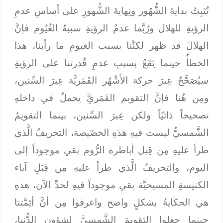
تُثبِتُ بدايةَ الشُّهُور ونِهايةَ الشُّهورِ على أساسِ عدمِ
الرؤيةِ للهلال ورُبَّما عدمُ الرؤيةِ سببهُ الغُيُوم فإنَّ
الهلالَ قد ظهر لكنَّنا بسبب الغيومِ ما رأينا، هذا
الخطأُ حينما يَقَعُ بسببِ عدمِ قُدرتنا على الرؤيةِ
سيُصَحَّحُ عِبرَ حركة الأَشْهُر القَمَريَّة عِبرَ السِّنين،
ومِن هُنا فإنَّ التقويم القَمَريَّ يحملُ في داخلهِ
تصحيحاً ذاتيّاً ولكن عِبرَ السِّنين، بينما التقويمُ
الشَّمسيُّ ليست فيهِ هذهِ الخصّيصة، التحريفُ الَّذي
طرأ عليهِ مِن قِبل أباطرة الرُّوم بقي موجوداً إلى
اليوم، والتحريفُ الَّذي طرأ عليهِ مِن قِبَلِ آباء
الكنيسةِ المسيحيَّة بقي موجوداً فيهِ لحدِّ الآن، هذهِ
هي الحكايةُ بشكلٍ واضح واعرفوا مِن أنَّ أئِمَّتنا
حينما جعلوا التقويمَ الشَّمسيَّ لشؤون الدُّنيا،