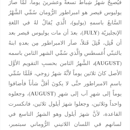
فيُصبِحُ شهرُ شِباط تسعةً وعشرينَ يوماً، لَمَّا صارَ
يوليوس قيصر هو امبراطور الرُّومان سُمِّي الشَّهْرُ
السَّابعُ باسمهِ (يوليو)، الَّذي يُقالُ لهُ في اللغةِ
الإنجليزيّة (
JULY
)، بعدَ أن مات يوليوس قيصر بعد
أن قُتِل، قُتِلَ قَتلاً، صاَر الامبراطور مِن بعدهِ ابنهُ
بالتبنّي أُغسطس والَّذي سُمِّي الشهر الثامن باسمه
(
AUGUST
)،
الشَّهرُ الثامن بحسبِ التقويم الأوَّل
الأصل كانَ ثلاثين يوماً لأنَّهُ شهرٌ زوجي، فَلَمَّا سُمِّي
باسمِ الامبراطور حتَّى لا يكونَ أقلَّ شأناً فأضافوا
يوماً إلى شهرِ آب إلى شهرِ (
AUGUST
)، وجعلوه
واحداً وثلاثين، وجعلوا شهرَ أيلول ثلاثين، فانكسرت
القاعدة، لأنَّ شهرَ أيلول وهو الشهرُ التاسع في
لسانهم في اللسان اللاتيني الرُّوماني سبتمبر،