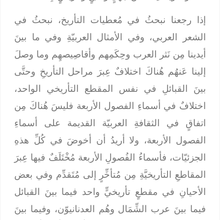
إذا رجعنا نبحثُ في مُعطيات التأريخ، نبحثُ في
الشعر العربي، وفي الأمثال العربيّةِ وفي ما بينَ
أيدينا مِن نَثر العرب وحِكَمِهم وأقاصِيصهِم وما وصلَ
إلينا عَنهُم هُناكَ اختلافٌ عِبرَ مراحل التأريخِ وحتَّى
بينَ القبائلِ في نفس المقطع التأريخي الواحد،
اختلافٌ في أسماءِ الفصول الأربعة فليسَ هُناكَ مِن
اتفاقٍ في الثقافةِ العربيّة القديمة على أسماءِ
الفصول الأربعة، ولا أريدُ أن أخوضَ في كُلِّ هذهِ
الجزئيّات، فأسماءُ الفُصولِ الأربعة مُخْتَلَفٌ فيها عِبرَ
المقاطعِ التأريخيَّةِ مِن مُتأخِّرٍ إلى مُتَقدِّم وفي بعض
الأحيانِ في مقطعٍ تأريخيٍّ واحد فيما بينَ القبائل
فيما بينَ عرب الشِّمَال وهُم العدنانيوّن، وفيما بينَ