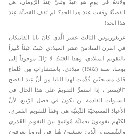
ولادتهُ في يومٍ هو عيدٌ وثنيٌّ عِندَ الرُّومان، هل
القضيَّةُ وقفت عِندَ هذا الحد؟ لم تَقِف القضيَّة عِندَ
هذا الحد!
غريغوريوس الثالث عشر الَّذي كانَ بابا الفاتيكان
في القرن السادسَ عشر الميلادي عَبَثَ عَبَثَاً كَبيراً
بالتقويم الميلادي، وهذا العَبَثُ لا زَالَ موجوداً إلى
يومنا، سنة (1582) ميلادي، باستشاراتٍ مِن عُلماءِ
فَلك مسيحيّين قُدِّمت لهذا البابا مِن أنَّ عِيدَ الفِصح
"الإيستر"، إذا استمرَّ التقويمُ على هذا الحال في
السنوات القادمة لن يكونَ في فصل الرَّبيع، لأنَّ
الأعيادَ المسيحيَّةَ الدِّينيَّة هي وِفقاً للتقويم القَمَري،
لكنَّهم يقومونَ بعمليَّةِ مُوائمةٍ بينَ التقويمِ القَمَري
والشَّمسي، الَّذينَ يعيشونَ هُنا في أوروبا يعرفون