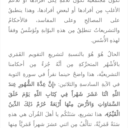
تكونُ مجتمعيَّةً تكونُ للأُمَّةِ لِكُلِّ أفرادها أو للأعمِّ
الأغلبِ مِن أفرادها أو لبعضِ أفرادها، وهذا ينطبقُ
على المصالِحِ وعلى المفاسد، فالأحكامُ
والتشريعاتُ تنطلِقُ مِن هذهِ البوّابةِ وتُؤسَّسُ وفقاً
لهذهِ الأُسُس.
الحالُ هُوَ هُوَ بالنسبةِ لتشريعِ التقويم القَمَري
بالأَشْهُر المتحرِّكةِ مِن أنَّهُ جُزءٌ مِن أحكامنا
التشريعيَّة، هذا واضحٌ حينما نقرأُ في سورةِ التوبة
في الآيةِ السادسةِ والثلاثين: ﴿
إِنَّ عِدَّةَ الشُّهُورِ عِندَ
اللّهِ اثْنَا عَشَرَ شَهْراً فِي كِتَابِ اللّهِ يَوْمَ خَلَقَ
السَّمَاوَاتِ وَالأَرْضَ مِنْهَا أَرْبَعَةٌ حُرُمٌ ذَلِكَ الدِّينُ
الْقَيِّمُ﴾،
هذا تشريع، سَنَتُكُم يا أهلَ القُرآن هي هذهِ
سَنَةٌ قَمَريَّةٌ، تتألَّفُ مِن اثني عشرَ شهراً قَمَريَّاً مِنها