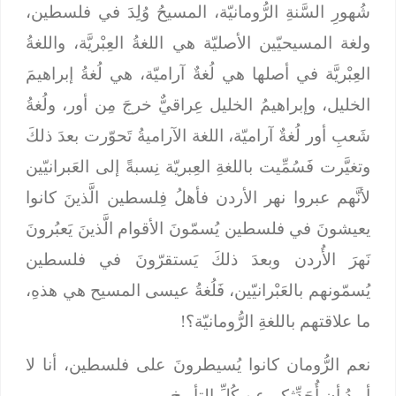
شُهورِ السَّنةِ الرُّومانيّة، المسيحُ وُلِدَ في فلسطين،
ولغة المسيحيّين الأصليّة هي اللغةُ العِبْريَّة، واللغةُ
العِبْريَّة في أصلها هي لُغةٌ آراميّة، هي لُغةُ إبراهيمَ
الخليل، وإبراهيمُ الخليل عِراقيٌّ خرجَ مِن أور، ولُغةُ
شَعبِ أور لُغةٌ آراميّة، اللغة الآراميةُ تَحوّرت بعدَ ذلكَ
وتغيَّرت فَسُمِّيت باللغةِ العِبريّة نِسبةً إلى العَبرانيّين
لأنَّهم عبروا نهر الأردن فأهلُ فِلسطين الَّذينَ كانوا
يعيشونَ في فلسطين يُسمّونَ الأقوام الَّذينَ يَعبُرونَ
نَهرَ الأُردن وبعدَ ذلكَ يَستقرّونَ في فلسطين
يُسمّونهم بالعَبْرانيّين، فَلُغةُ عيسى المسيح هي هذهِ،
ما علاقتهم باللغةِ الرُّومانيّة؟!
نعم الرُّومان كانوا يُسيطرونَ على فلسطين، أنا لا
أريدُ أن أُحَدِّثكم عن كُلِّ التأريخ..