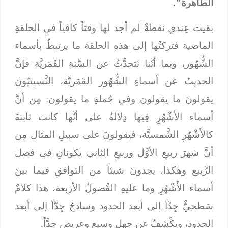
الطاهرة".
بقيت عِندي نقطةٌ لم أجد لها وقتاً كافياً في الحلقةِ
الماضية فتركتُها إلى هذهِ الحلقة ما يرتبطُ بأسماء
الشُّهُور، وبما أنَّنا نَتحدَّثُ عن السَّنةِ القَمَريَّة فإنَّ
الحديثَ عن أسماءِ الشُّهُور القَمَريَّة، النَّسيئيّون
يقولونَ ما يقولون وفي جُملةِ ما يقولون: مِن أنَّ
أسماء الأَشْهُرِ فِيها دِلالةٌ على أنَّها كانت ثابتةً
كالأَشْهُرِ الشَّمسيَّة، فيقولونَ على سبيلِ المثال مِن
أنَّ شهرَ ربيعٍ الأوَّل وربيعٍ الثاني يكونانِ في فصل
الرَّبيع وهكذا، يجدونَ شيئاً من التوافقِ فيما بينَ
أسماء الأَشْهُرِ وما عليهِ الفُصولُ الأربعة، هذا كلامٌ
سَطحيٌّ جِدَّاً إلى أبعد الحدود وساذجٌ جِدَّاً إلى أبعد
الحدود، ويكْشِفُ عن جهلٍ وسيعٍ وعريضٍ جِدَّاً.