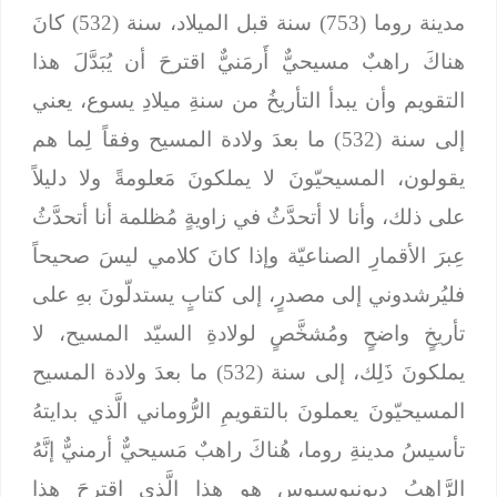
مدينة روما (753) سنة قبل الميلاد، سنة (532) كانَ
هناكَ راهبٌ مسيحيٌّ أَرمَنيٌّ اقترحَ أن يُبَدَّلَ هذا
التقويم وأن يبدأ التأريخُ من سنةِ ميلادِ يسوع، يعني
إلى سنة (532) ما بعدَ ولادة المسيح وفقاً لِما هم
يقولون، المسيحيّونَ لا يملكونَ مَعلومةً ولا دليلاً
على ذلك، وأنا لا أتحدَّثُ في زاويةٍ مُظلمة أنا أتحدَّثُ
عِبرَ الأقمارِ الصناعيّة وإذا كانَ كلامي ليسَ صحيحاً
فليُرشدوني إلى مصدرٍ، إلى كتابٍ يستدلّونَ بهِ على
تأريخٍ واضحٍ ومُشخَّصٍ لولادةِ السيّد المسيح، لا
يملكونَ ذَلِك، إلى سنة (532) ما بعدَ ولادة المسيح
المسيحيّونَ يعملونَ بالتقويمِ الرُّوماني الَّذي بدايتهُ
تأسيسُ مدينةِ روما، هُناكَ راهبٌ مَسيحيٌّ أرمنيٌّ إنَّهُ
الرَّاهبُ ديونيوسيوس هو هذا الَّذي اقترحَ هذا