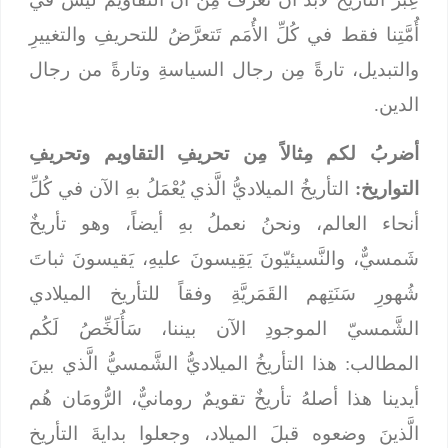
أُمَّتِنا فقط في كُلِّ الأُمَم تَتعرَّضُ للتحريفِ والتغييرِ
والتبديل، تارةً مِن رجال السياسةِ وتارةً من رجال
الدين.
أضربُ لكم مِثالاً مِن تحريفِ التقاويم وتحريفِ
التواريخ:
التأريخُ الميلاديُّ الَّذي يُعْمَلُ بهِ الآن في كُلِّ
أنحاء العالم، ونحنُ نعملُ بهِ أيضاً، وهو تأريخٌ
شَمسيٌّ، والنَّسيئيّونَ يَقِيسونَ عليهِ، يَقيسونَ ثباتَ
شُهورِ سَنَتِهم القَمَريَّةِ وفقاً للتأريخ الميلادي
الشَّمسيّ الموجودِ الآن بيننا، سَأُلَخِّصُ لَكُم
المطالب: هذا التأريخُ الميلاديُّ الشَّمسيُّ الَّذي بينَ
أيدينا هذا أصلهُ تأريخٌ تقويمٌ رومانيٌّ، الرُّومَان هُم
الَّذينَ وضعوه قبلَ الميلاد، وجعلوا بدايةَ التأريخ