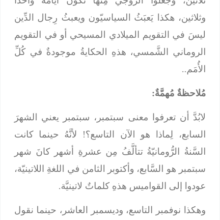
ثلاثين، وجعلوا الزوجيَّ مِنها تكونُ أيَّامَهُ واحداً
وثلاثين، هكذا يَعبَثُ السياسيّون ويعبثُ رِجال الدِّين
ليسَ في التقويم الميلادي المسيحي أو في التقويم
الروماني الشَّمسي، هذهِ الحكايةُ موجودةٌ في كُلِّ
الأُمَم..
مُلاحظةٌ مُهمَّةٌ:
لابُدَّ أن تعرفوا معنى سبتمبر، سبتمبر يعني الشهرَ
السابع، لِماذا هو الآن التاسع؟! لأنَّهُ حينما كانت
السَّنةُ الرُّومانيّةُ تتألَّفُ مِن عشرةِ أشهر كانَ شهر
سبتمبر هو السَّابع، وأكتوبر الثامن في اللغةِ اللاتينيّة،
عودوا إلى القواميس هذهِ كلماتٌ لاتينيَّة.
وهكذا نوفمبر التاسع، وديسمبر العاشر، حينما نقول