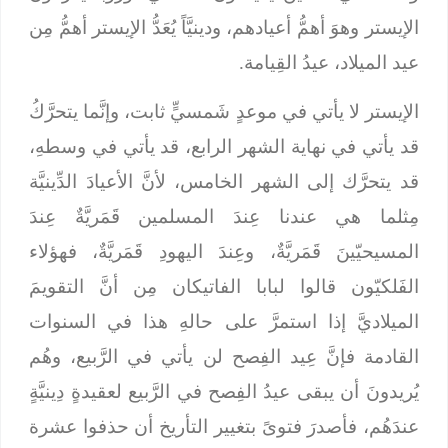
الإيستر وهوَ أهمُّ أعيادهم، ودينيَّاً يُعَدُّ الإيستر أهمُّ مِن
عيد الميلاد، عيدُ القِيامة.
الإيستر لا يأتي في موعدٍ شَمسيٍّ ثابت، وإنَّما يتحرَّكُ
قد يأتي في نهاية الشهر الرابع، قد يأتي في وسطهِ،
قد يتحرَّك إلى الشهر الخامس، لأنَّ الأعيادَ الدِّينيَّة
مِثلما هي عندنا عِندَ المسلمين قَمَريَّةٌ عِندَ
المسيحيّينَ قَمَريَّةٌ، وعِندَ اليهودِ قَمَريَّةٌ، فهؤلاء
الفَلكيّون قالوا لبابا الفاتيكان مِن أنَّ التقويمَ
الميلاديَّ إذا استمرَّ على حالهِ هذا في السنوات
القادمة فإنَّ عِيد الفِصح لن يأتي في الرَّبيع، وهُم
يُريدونَ أن يبقى عيدُ الفِصح في الرَّبيع لعقيدةٍ دِينيَّةٍ
عندَهُم، فأصدرَ فتوىً بتغيير التأريخ أن حذفوا عشرة