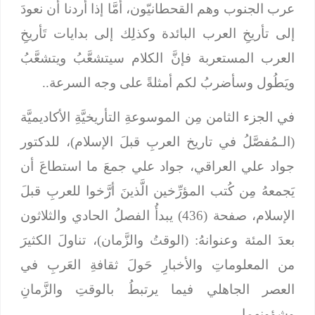
عرب الجنوب وهم القحطانيّون، أمَّا إذا أردنا أن نعودَ
إلى تأريخِ العرب البائدة وكذلِك إلى بدايات تَأريخِ
العرب المستعربة فإنَّ الكلام سيتشعَّبُ ويتشعَّبُ
ويَطُول وسأضربُ لكم أمثلةً على وجه السرعة..
في الجزء الثامن مِن الموسوعةِ التأريخيَّةِ الأكاديميَّة
(الـمُفصَّلُ في تاريخ العربِ قبلَ الإسلام)، للدكتور
جواد علي العراقي، جواد علي جمعَ ما استطاعَ أن
يَجمعهُ مِن كُتب المؤرِّخين الَّذينَ أرَّخوا للعربِ قبلَ
الإسلام، صفحة (436) يبدأُ الفصلُ الحادي والثلاثون
بعدَ المئة وعنوانهُ: (الوقتُ والزَّمان)، تناولَ الكثيرَ
من المعلوماتِ والأخبارِ حَولَ ثقافةِ العَربِ في
العصر الجاهلي فيما يرتبطُ بالوقتِ والزَّمانِ
وشؤونهما.