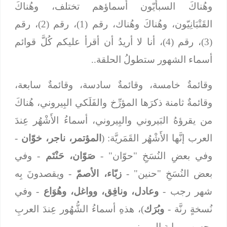
وهُناكَ السبأيّون أسماؤهم تختلف، وهُناكَ
القَتْبَانِيّون، وهُناكَ وهُناك، رقم (1)، رقم (2)، رقم
(3)، رقم (4)، أنا لا أريدُ أن أقرأ عليكم كُلَّ قوائم
أسماء الشهور ستطولُ الحلقة..
وقائمةٌ خامسة، وقائمةٌ سادسة، وقائمةٌ سابعة،
وقائمةٌ ثامنة ذكرَها المؤرِّخ والفَلَكي البِيروني، هُناكَ
من يقرؤهُ البَيروني والبِيروني، أسماءُ الأَشْهُر عِندَ
العرب إنَّها الأَشْهُر القَمَريَّة: (
المؤتمر، ناجر، خوّان
-
وفي بعضِ النُسَخِ "حوّان" -
صَوّان، حَنْتَم
- وفي
بعض النُسَخِ "حنين" -
زبّاء، الأصمّ
- ويقصدونَ بِه
شهر رجب -
وعادل، ونافِق، وواغل، وهُوَاع
- وفي
نُسخةٍ رنَّة -
وبُرَك
)، هذهِ أسماءُ الشُّهُور عِندَ العربِ
بحسبِ رواية البِيروني.