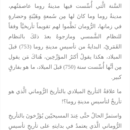
السَّنة الَّتي أُسِّست فيها مدينةُ روما عاصمَتُهم،
مدينةُ روما وما كانَ لها مِن سُمعةٍ وهَيْبَةٍ وحضارةٍ
في زمانها، الرُّومان نَظَّموا لهم تقويماً تأريخيَّاً وفقاً
للنظام الشَّمسي ومازجوهُ بعدَ ذلكَ بالنظام
القَمَريّ، البدايةُ من تأسيسِ مدينةِ روما (753) قبلَ
الميلاد، هكذا يقولُ أكثرُ المؤرِّخِين، هُناكَ مَن يقول
مِن أنَّها أُسِّست سنة (750) قبلَ الميلاد، ما هو بفارقٍ
كبير.
ما علاقةُ التأريخ الميلادي بالتأريخ الرُّوماني الَّذي هو
تأريخٌ لتأسيسِ مدينةِ روما؟!
واستمرَّ الحالُ حتَّى عِندَ المسيحيّين يُؤرِّخونَ بالتأريخِ
الرُّوماني الَّذي يعتمدُ في بدايتهِ على تأريخِ تأسيسِ