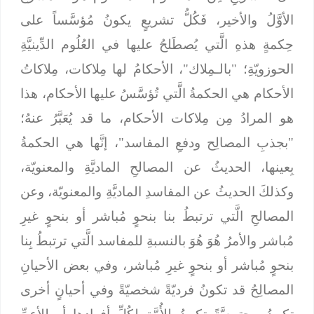
الأوَّلُ والأخير، فَكُلُّ تشريعٍ يكونُ مُؤسَّساً على
حِكمةٍ هذهِ الَّتي يُصطَلحُ عليها في العُلُوم الدِّينيَّةِ
الحوزويّةِ؛ "بالـمِلاك"، الأحكامُ لها مِلاكات، مِلاكاتُ
الأحكام هي الحكمةُ الَّتي تُؤسَّسُ عليها الأحكام، هذا
هو المرادُ مِن مِلاكات الأحكام، ما قد يُعَبَّرُ عنهُ؛
"بجذبِ المصالِح ودفعِ المفاسد"، إنَّها هي الحكمةُ
بِعينها، الحديثُ عن المصالحِ الماديَّةِ والمعنويّة،
وكذلكَ الحديثُ عن المفاسدِ الماديَّةِ والمعنويّة، وعن
المصالحِ الَّتي ترتبطُ بنا بنحوٍ مُباشر أو بنحوٍ غيرِ
مُباشر والأمرُ هُوَ هُوَ بالنسبةِ للمفاسد الَّتي ترتبطُ بِنا
بنحوٍ مُباشر أو بنحوٍ غيرِ مُباشر، وفي بعض الأحيانِ
المصالِحُ قد تكونُ فرديّةً شخصيّةً وفي أحيانٍ أخرى