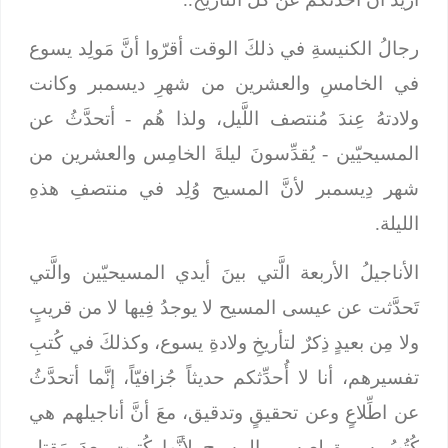
رجالُ الكنيسةِ في ذلكَ الوقت أقرّوا أنَّ مَولِد يسوع
في الخامسِ والعشرين من شهرِ ديسمبر وكانت
ولادتهُ عِندَ مُنتصف اللَّيل، ولذا هُم - أتحدَّثُ عن
المسيحيّين - يُقدِّسونَ ليلةَ الخامِس والعشرين من
شهر دِيسمبر لأنَّ المسيح وُلِد في منتصفِ هذهِ
الليلة.
الأناجيلُ الأربعة الَّتي بينَ أيدي المسيحيّين والَّتي
تَحدَّثت عن عيسى المسيح لا يوجدُ فِيها لا من قريبٍ
ولا مِن بعيدٍ ذِكرٌ لتأريخِ ولادةِ يسوع، وكذلكَ في كُتبِ
تفسيرهم، أنا لا أُحدِّثكم حديثاً جُزافيّاً، إنَّما أتحدَّثُ
عن اطِّلاعٍ وعن تحقيقٍ وتدقيق، معَ أنَّ أناجيلهم هي
كُتُبُ سِيرةٍ لعيسى المسيح لأنَّها كُتِبت بعدَ مَقتل