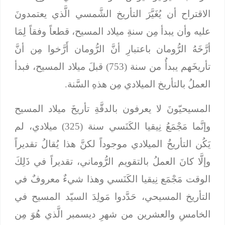
الاقتراح أن يُغَيَّرَ التأريخ الشَّمسي الَّذي يعتمدونَ
عليه وأن يبدأ مِن سنةِ ميلاد المسيح، قطعاً وفقاً لِمَا
أرَّخَهُ الرُّومان باعتبارِ أنَّ الرُّومان أَرَّخوا مِن أنَّ
تأريخَهم يبدأُ من سنة (753) قبلَ ميلاد المسيح، فبدأ
العملُ بالتأريخ الميلادي مِن هذهِ السَّنة.
المسيحيّونَ لا يعرفون بالدقَّةِ تأريخَ ميلاد المسيح
وإنَّما مَجْمَعُ نِيقيا الكَنَسي سنة (325) ميلادي، لم
يَكُن التأريخُ الميلادي موجوداً لكنَّ هذا يُقالُ تقديراً
وإلَّا كانَ العملُ بالتقويم الرُّوماني، تقديراً في ذَلِكَ
الوقت مَجْمَع نِيقيا الكَنَسي وهذا شيءٌ معروفٌ في
التأريخ المسيحي، حَدَّدوا مَولِدَ السيّد المسيح في
الخامسِ والعشرين من شهرِ ديسمبر الَّذي هُوَ مِن