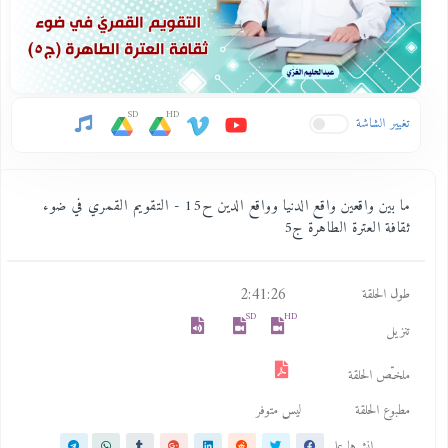
SD
HD
تغيير الشاشة
ما بين واقعين واقع الدنيا وواقع الدين ح15 - التقويم القمري في ضوء
ثقافة العترة الطاهرة ج5
2:41:26
طول الحلقة
SD
HD
تنزيل
ملخـّص الحلقة
مطبوع الحلقة
ليس متوفر
انشرها على