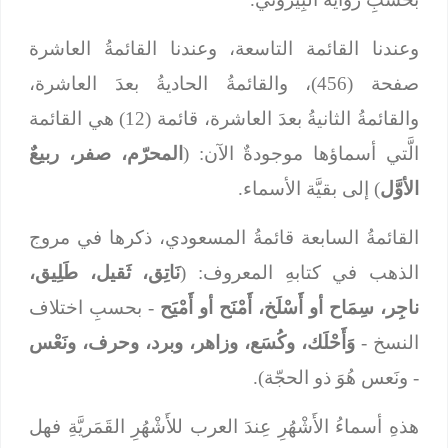
وعندنا القائمة التاسعة، وعندنا القائمةُ العاشرة
صفحة (456)، والقائمةُ الحاديةُ بعدَ العاشرة،
والقائمةُ الثانيةُ بعدَ العاشرة، قائمة (12) هي القائمة
الَّتي أسماؤها موجودةٌ الآن: (
المحرّم، صفر، ربيعٌ
الأوَّل
) إلى بقيَّة الأسماء.
القائمةُ السابعة قائمةُ المسعودي، ذكرها في مروج
الذهب في كتابهِ المعروف: (
نَاتِق، ثَقيل، طَلِيق،
ناجِر، سِمَاح أو أَسْلَخ، أَمْنَح أو أَمْيَح
- بحسبِ اختلاف
النسخ -
وَأَحْلَك، وكُسَع، وزاهر، وبرد، وحرف، ونَعْس
- ونَعس هُوَ ذو الحجّة).
هذهِ أسماءُ الأَشْهُرِ عِندَ العرب للأَشْهُرِ القَمَريَّةِ فهل