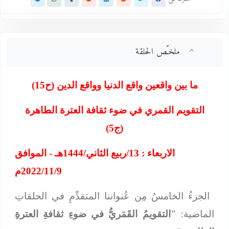
ملخـّص الحلقة
ما بين واقعين واقع الدنيا وواقع الدين (ح15)
التقويم القمري في ضوء ثقافة العترة الطاهرة
(ج5)
الاربعاء : 13/ربيع الثاني/1444هـ - الموافق
2022/11/9م
الجزءُ الخامسُ مِن عُنواننا المتقدِّمِ في الحلقاتِ
الماضية:
"التقويمُ القَمَريُّ في ضوءِ ثقافةِ العترةِ