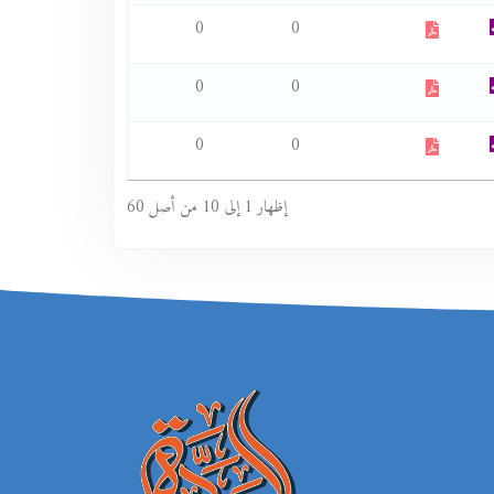
0
0
0
0
0
0
إظهار 1 إلى 10 من أصل 60