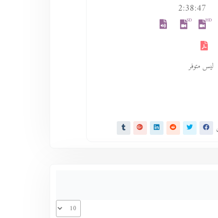
2:38:47
SD
HD
ليس متوفر
ى