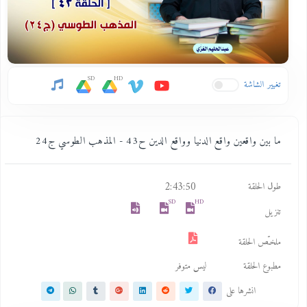
SD
HD
تغيير الشاشة
ما بين واقعين واقع الدنيا وواقع الدين ح43 - المذهب الطوسي ج24
2:43:50
طول الحلقة
SD
HD
تنزيل
ملخـّص الحلقة
مطبوع الحلقة
ليس متوفر
انشرها على