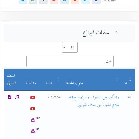
حلقات البرنامج
الملف
#
عنوان الحلقة
المدة
مشاهدة
الصوتي
41
ويسألون عن الطفوف وأسرارها ح41 -
2:52:24
ملامح الحوزة من خلال تجربتي
HD
SD