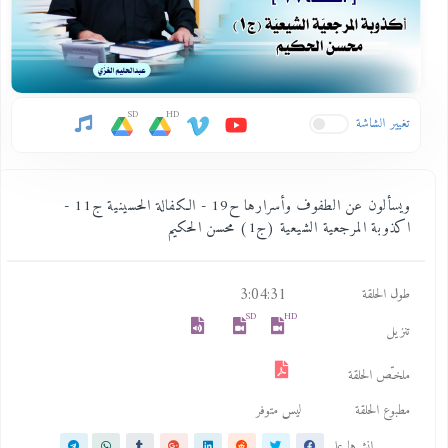
SD
HD
تغيير الشاشة
ويسألون عن الطفوف وأسرارها ح19 - الكفالة الحسينية ج11 -
اكذوبة المرجعية الشيعية (ج1) محسن الحكيم
3:04:31
طول الحلقة
SD
HD
تنزيل
ملخـّص الحلقة
مطبوع الحلقة
ليس متوفر
انشرها على