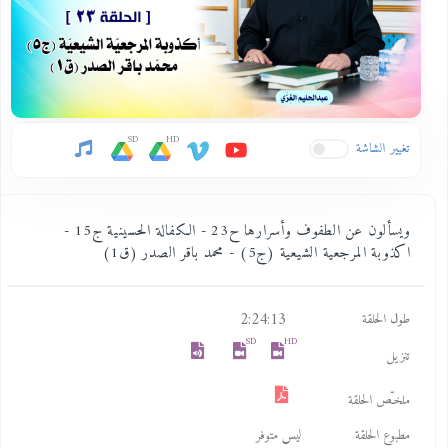
SD
HD
تغيير الشاشة
ويسألون عن الطفوف وأسرارها ح23 - الكفالة الحسينية ج15 -
اكذوبة المرجعية الشيعية (ج5) - محمد باقر الصدر (ق1)
2:24:13
طول الحلقة
SD
HD
تنزيل
ملخـّص الحلقة
مطبوع الحلقة
ليس متوفر