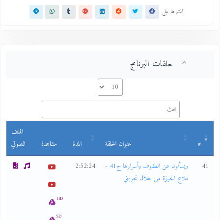
انشرها على
حلقات البرنامج
الملف
#
عنوان الحلقة
المدة
مشاهدة
الصوتي
41
ويسألون عن الطفوف وأسرارها ح41 -
2:52:24
ملامح الحوزة من خلال تجربتي
HD
SD