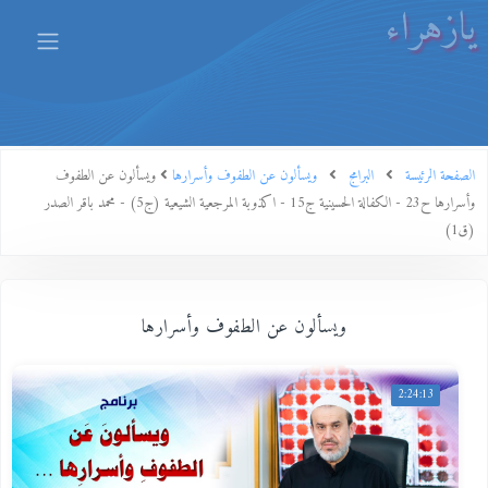
يازهراء
الصفحة الرئيسة
البرامج
ويسألون عن الطفوف وأسرارها
ويسألون عن الطفوف
وأسرارها ح23 - الكفالة الحسينية ج15 - اكذوبة المرجعية الشيعية (ج5) - محمد باقر الصدر
(ق1)
ويسألون عن الطفوف وأسرارها
2:24:13