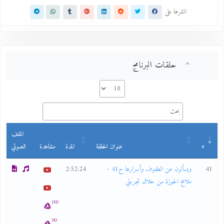
انشرها على
حلقات البرنامج
الملف
#
عنوان الحلقة
المدة
مشاهدة
الصوتي
41
ويسألون عن الطفوف وأسرارها ح41 -
2:52:24
ملامح الحوزة من خلال تجربتي
HD
SD