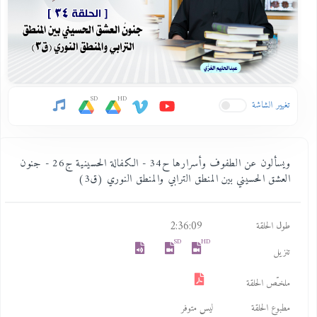
SD
HD
تغيير الشاشة
ويسألون عن الطفوف وأسرارها ح34 - الكفالة الحسينية ج26 - جنون
العشق الحسيني بين المنطق الترابي والمنطق النوري (ق3)
2:36:09
طول الحلقة
SD
HD
تنزيل
ملخـّص الحلقة
مطبوع الحلقة
ليس متوفر