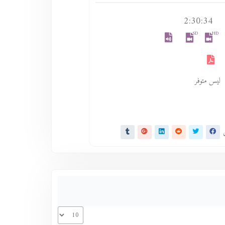
2:30:34
SD
HD
ليس متوفر
ى