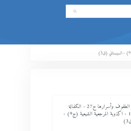
ويسألون عن الطفوف وأسرارها ح27 - الكفالة
الحسينية ج19 - اكذوبة المرجعية الشيعية (ج9) -
)