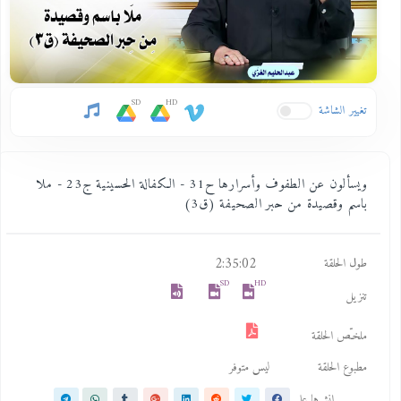
SD
HD
تغيير الشاشة
ويسألون عن الطفوف وأسرارها ح31 - الكفالة الحسينية ج23 - ملا
باسم وقصيدة من حبر الصحيفة (ق3)
2:35:02
طول الحلقة
SD
HD
تنزيل
ملخـّص الحلقة
مطبوع الحلقة
ليس متوفر
انشرها على