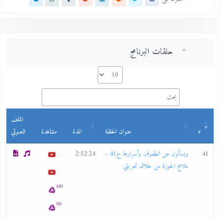
حلقات البرنامج
الملف
#
عنوان الحلقة
المدة
مشاهدة
الصوتي
41
ويسألون عن الطفوف وأسرارها ح41 -
2:52:24
ملامح الحوزة من خلال تجربتي
HD
SD